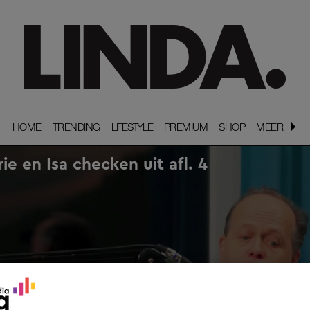
HOME
HOME
TRENDING
TRENDING
LIFESTYLE
PREMIUM
PREMIUM
SHOP
SHOP
MEER
MEER