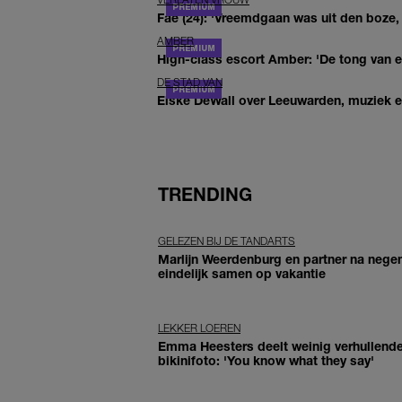
Fae (24): 'Vreemdgaan was uit den boze, d
AMBER
High-class escort Amber: 'De tong van ee
DE STAD VAN
Elske DeWall over Leeuwarden, muziek en 
TRENDING
GELEZEN BIJ DE TANDARTS
Marlijn Weerdenburg en partner na negen
eindelijk samen op vakantie
LEKKER LOEREN
Emma Heesters deelt weinig verhullend
bikinifoto: 'You know what they say'