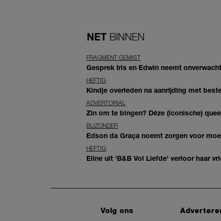
NET
BINNEN
FRAGMENT GEMIST
Gesprek Iris en Edwin neemt onverwachte
HEFTIG
Kindje overleden na aanrijding met bes
ADVERTORIAL
Zin om te bingen? Déze (iconische) queer 
BIJZONDER
Edson da Graça noemt zorgen voor moeder
HEFTIG
Eline uit 'B&B Vol Liefde' verloor haar vrie
Volg ons
Advertere