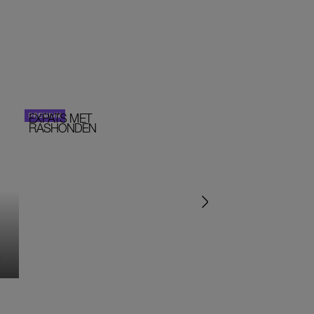
EXPATS MET
STOM!
PERSOONLIJK VERHA
RASHONDEN
MONIQUE KLEMANN