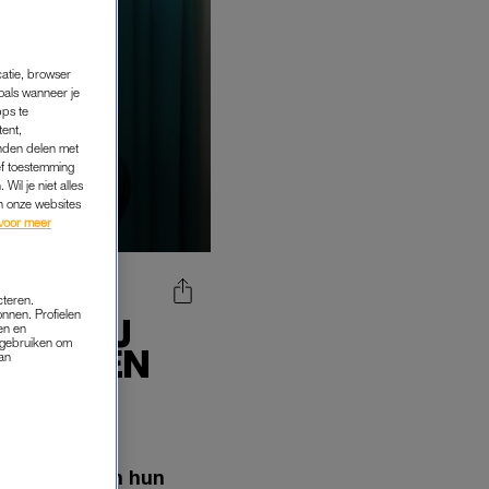
catie, browser
oals wanneer je
pps te
tent,
inden delen met
ef toestemming
Wil je niet alles
an onze websites
voor meer
cteren.
onnen. Profielen
OEN HIJ
en en
s gebruiken om
INU EEN
van
 in. Ze zeggen hun