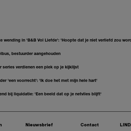
 wending in 'B&B Vol Liefde': 'Hoopte dat je niet verliefd zou wor
telbus, bestuurder aangehouden
series verdienen een plek op je kijklijst
 'een voorrecht': 'Ik doe het met mijn hele hart'
nd bij liquidatie: 'Een beeld dat op je netvlies blijft'
n
Nieuwsbrief
Contact
LIND