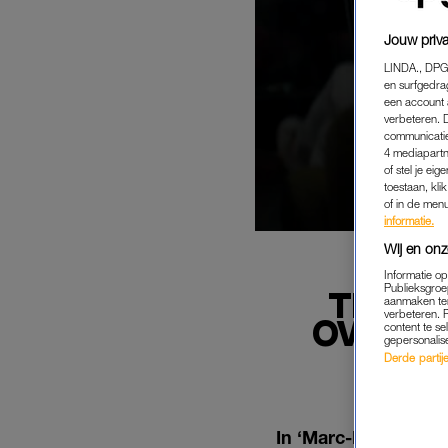
Jouw priva
LINDA., DPG
en surfgedra
een account 
verbeteren. 
communicatie
4 mediapartn
of stel je ei
toestaan, kli
of in de men
informatie.
Wij en onz
Informatie o
Publieksgroe
TEKEN 
aanmaken ten
verbeteren. 
OVERLE
content te se
gepersonalis
Derde partijen
In ‘Marc-Marie & Is