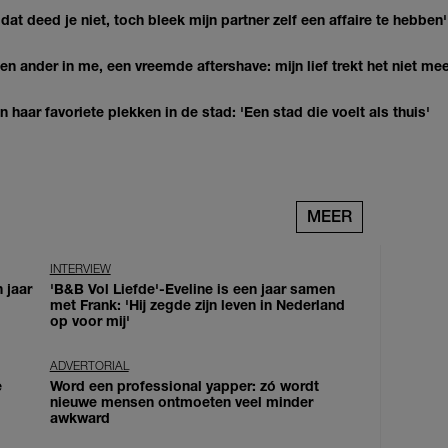
at deed je niet, toch bleek mijn partner zelf een affaire te hebben'
n ander in me, een vreemde aftershave: mijn lief trekt het niet mee
haar favoriete plekken in de stad: 'Een stad die voelt als thuis'
MEER
INTERVIEW
 jaar
'B&B Vol Liefde'-Eveline is een jaar samen
met Frank: 'Hij zegde zijn leven in Nederland
op voor mij'
ADVERTORIAL
e
Word een professional yapper: zó wordt
nieuwe mensen ontmoeten veel minder
awkward