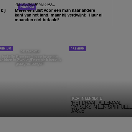
PERSOONLIJK VERHAAL
bij
Merel verhuist voor een man naar andere
kant van het land, maar hij verdwijnt: 'Huur al
maanden niet betaald'
PORTRETTEN
DE STAD VAN
Isabelle Boer deelt haar favoriete
plekken in Zwolle: 'Deze plek houd ik
graag verborgen'
‘IK ZAT IN EEN SEKTE’
‘HET DRAAIT ALLEMAAL
OM SEKS IN EEN SPIRITUEEL 
JASJE’