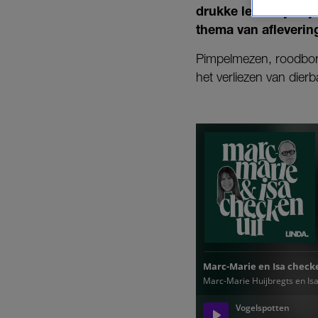
drukke leven tijdelij
thema van aflevering
Pimpelmezen, roodbors
het verliezen van dierb