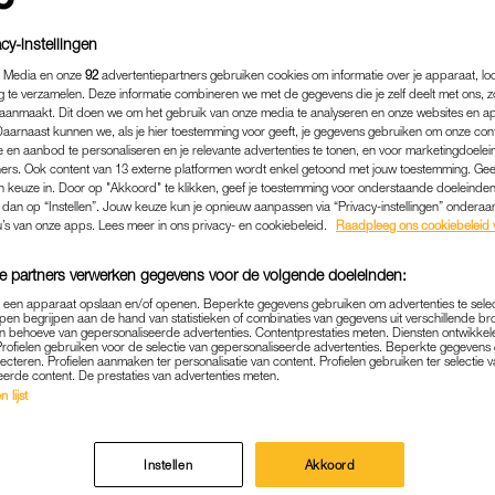
cy-instellingen
 Media en onze
92
advertentiepartners gebruiken cookies om informatie over je apparaat, lo
g te verzamelen. Deze informatie combineren we met de gegevens die je zelf deelt met ons, z
aanmaakt. Dit doen we om het gebruik van onze media te analyseren en onze websites en a
Daarnaast kunnen we, als je hier toestemming voor geeft, je gegevens gebruiken om onze con
 en aanbod te personaliseren en je relevante advertenties te tonen, en voor marketingdoele
ers. Ook content van 13 externe platformen wordt enkel getoond met jouw toestemming. Ge
gen keuze in. Door op "Akkoord" te klikken, geef je toestemming voor onderstaande doeleinden. 
k dan op “Instellen”. Jouw keuze kun je opnieuw aanpassen via “Privacy-instellingen” ondera
u’s van onze apps. Lees meer in ons privacy- en cookiebeleid.
Raadpleeg ons cookiebeleid 
e partners verwerken gegevens voor de volgende doeleinden:
LIFESTYLE
|
MARC-MARIE EN ISA CHECKEN UIT
p een apparaat opslaan en/of openen. Beperkte gegevens gebruiken om advertenties te sele
pen begrijpen aan de hand van statistieken of combinaties van gegevens uit verschillende br
OF TOEVAL? ISA HOES: 'T
 behoeve van gepersonaliseerde advertenties. Contentprestaties meten. Diensten ontwikkel
Profielen gebruiken voor de selectie van gepersonaliseerde advertenties. Beperkte gegeven
ED, VERSCHEEN ER CONT
lecteren. Profielen aanmaken ter personalisatie van content. Profielen gebruiken ter selectie 
eerde content. De prestaties van advertenties meten.
ROODBORSTJE'
 lijst
12-03-2024
|
ALYSSIA VAN ASPEREN VERVENNE
Instellen
Akkoord
a checken uit’ volgen we ons favoriete duo de natuur