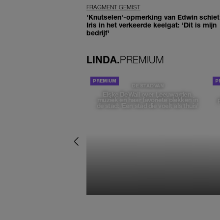
FRAGMENT GEMIST
'Knutselen'-opmerking van Edwin schiet 
Iris in het verkeerde keelgat: 'Dit is mijn
bedrijf'
LINDA.
PREMIUM
DE STAD VAN
Elske DeWall over Leeuwarden,
muziek en haar favoriete plekken in
de stad: 'Een stad die voelt als thuis'