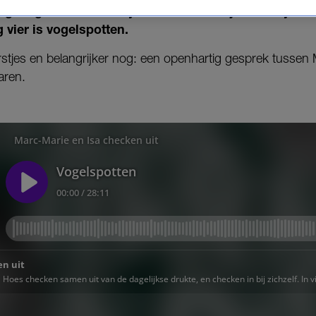
k gedag en checken bij zichzelf in. Pak je verrekijker e
 vier is vogelspotten.
tjes en belangrijker nog: een openhartig gesprek tussen 
aren.