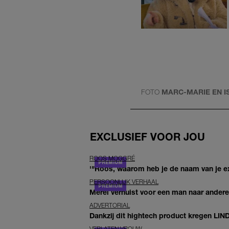
FOTO
MARC-MARIE EN I
EXCLUSIEF VOOR JOU
ROOS MOGGRÉ
'"Roos, waarom heb je de naam van je ex 
PERSOONLIJK VERHAAL
Merel verhuist voor een man naar andere 
ADVERTORIAL
Dankzij dit hightech product kregen LIN
VERLATEN VROUW