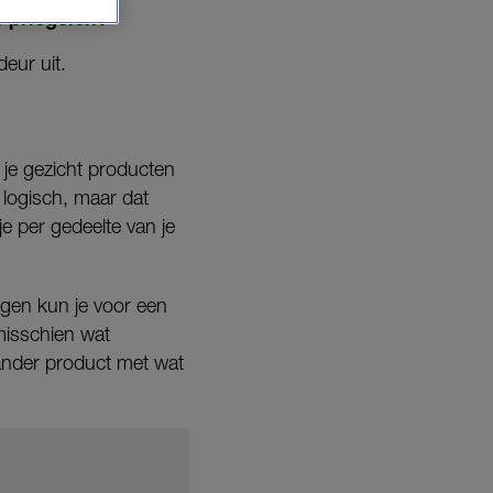
e priegelen?
eur uit.
n je gezicht producten
 logisch, maar dat
je per gedeelte van je
ogen kun je voor een
isschien wat
ander product met wat