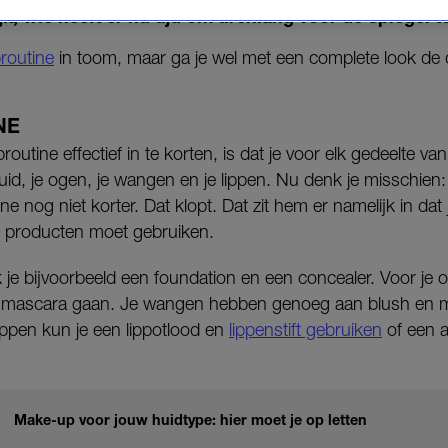
jk, wie heeft er nu tijd om urenlang voor de spiegel t
routine
in toom, maar ga je wel met een complete look de d
NE
utine effectief in te korten, is dat je voor elk gedeelte va
uid, je ogen, je wangen en je lippen. Nu denk je misschien:
 nog niet korter. Dat klopt. Dat zit hem er namelijk in dat 
e producten moet gebruiken.
k je bijvoorbeeld een foundation en een concealer. Voor je 
mascara gaan. Je wangen hebben genoeg aan blush en m
ippen kun je een lippotlood en
lippenstift gebruiken
of een 
Make-up voor jouw huidtype: hier moet je op letten