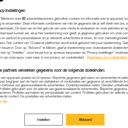
cy-instellingen
 Media en onze
92
advertentiepartners gebruiken cookies om informatie over je apparaat, lo
g te verzamelen. Deze informatie combineren we met de gegevens die je zelf deelt met ons, z
aanmaakt. Dit doen we om het gebruik van onze media te analyseren en onze websites en a
Daarnaast kunnen we, als je hier toestemming voor geeft, je gegevens gebruiken om onze con
 en aanbod te personaliseren en je relevante advertenties te tonen, en voor marketingdoele
ers. Ook content van 13 externe platformen wordt enkel getoond met jouw toestemming. Ge
gen keuze in. Door op "Akkoord" te klikken, geef je toestemming voor onderstaande doeleinden. 
k dan op “Instellen”. Jouw keuze kun je opnieuw aanpassen via “Privacy-instellingen” ondera
u’s van onze apps. Lees meer in ons privacy- en cookiebeleid.
Raadpleeg ons cookiebeleid 
e partners verwerken gegevens voor de volgende doeleinden:
BEAUTY
|
BEAUTY
p een apparaat opslaan en/of openen. Beperkte gegevens gebruiken om advertenties te sele
pen begrijpen aan de hand van statistieken of combinaties van gegevens uit verschillende br
-UPROUTINE INKORTEN, 
 behoeve van gepersonaliseerde advertenties. Contentprestaties meten. Diensten ontwikkel
Profielen gebruiken voor de selectie van gepersonaliseerde advertenties. Beperkte gegeven
 COMPLETE LOOK DE DEUR
lecteren. Profielen aanmaken ter personalisatie van content. Profielen gebruiken ter selectie 
eerde content. De prestaties van advertenties meten.
DOE JE DAT
 lijst
12-10-2023
|
NATHALIE BOLLEN
Instellen
Akkoord
gelijkse leven laat weinig tijd over voor uitgebreide 