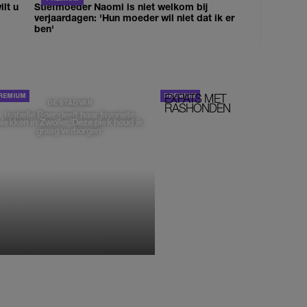
lt u
Stiefmoeder Naomi is niet welkom bij
verjaardagen: 'Hun moeder wil niet dat ik er
ben'
EXPATS MET
STOM!
DE STAD VAN
RASHONDEN
Isabelle Boer deelt haar favoriete
plekken in Zwolle: 'Deze plek houd ik
graag verborgen'
MONIQUE KLEMANN