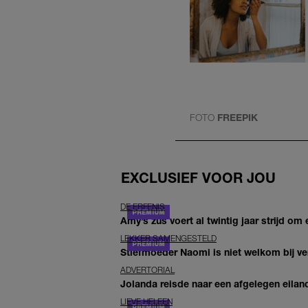
FOTO
FREEPIK
EXCLUSIEF VOOR JOU
DE ERFENIS
Amy’s zus voert al twintig jaar strijd om 
LEKKER SAMENGESTELD
Stiefmoeder Naomi is niet welkom bij ver
ADVERTORIAL
Jolanda reisde naar een afgelegen eiland
LIEVE HELEEN