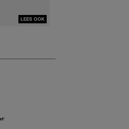
LEES OOK
et'