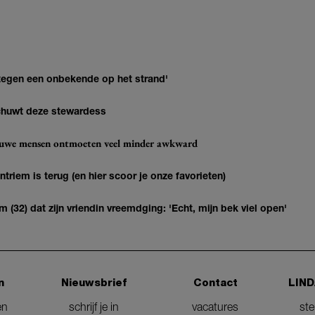
k tegen een onbekende op het strand'
schuwt deze stewardess
ieuwe mensen ontmoeten veel minder awkward
riem is terug (en hier scoor je onze favorieten)
(32) dat zijn vriendin vreemdging: 'Echt, mijn bek viel open'
n
Nieuwsbrief
Contact
LIND
en
schrijf je in
vacatures
st