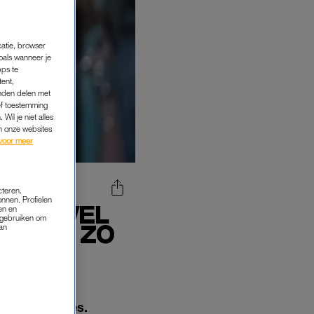
catie, browser
oals wanneer je
pps te
tent,
inden delen met
ef toestemming
Wil je niet alles
an onze websites
voor meer
cteren.
onnen. Profielen
MAAR WEL
en en
s gebruiken om
 UIT? ZO
van
beautyroutines.