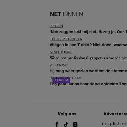
NET
BINNEN
JURGEN
'Nee zeggen lukt mij niet. Ik zeg ja. Oo
GOED OM TE WETEN
Vliegen in een T-shirt? Niet doen, waar
ADVERTORIAL
Word een professional yapper: zó wordt n
WILLEN WE
Hij mag weer gezien worden: de statement
BEDROGEN VROUW
Een paar uur na haar dood ontdekte Thom 
Volg ons
Advertere
mogelijkhed