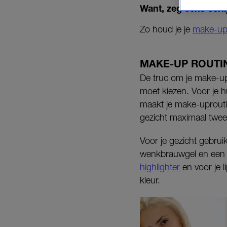
Want, zeg eens eerli
Zo houd je je
make-up
MAKE-UP ROUTI
De truc om je make-upro
moet kiezen. Voor je h
maakt je make-uproutine
gezicht maximaal twe
Voor je gezicht gebrui
wenkbrauwgel en een 
highlighter
en voor je l
kleur.