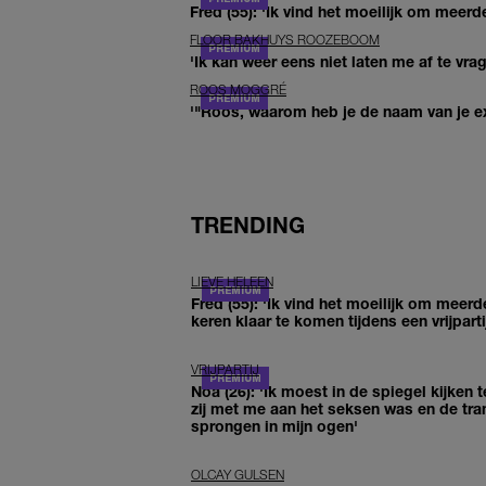
Fred (55): 'Ik vind het moeilijk om meerde
FLOOR BAKHUYS ROOZEBOOM
'Ik kan weer eens niet laten me af te vr
ROOS MOGGRÉ
'"Roos, waarom heb je de naam van je ex 
TRENDING
LIEVE HELEEN
Fred (55): 'Ik vind het moeilijk om meerd
keren klaar te komen tijdens een vrijparti
VRIJPARTIJ
Noa (26): 'Ik moest in de spiegel kijken t
zij met me aan het seksen was en de tra
sprongen in mijn ogen'
OLCAY GULSEN