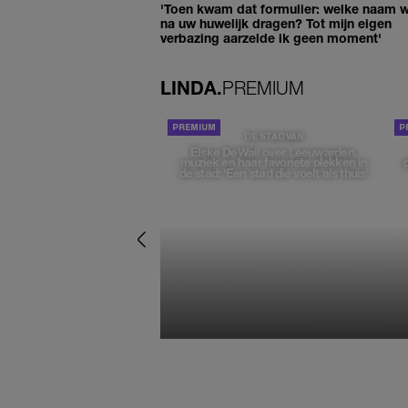
'Toen kwam dat formulier: welke naam wi
na uw huwelijk dragen? Tot mijn eigen
verbazing aarzelde ik geen moment'
LINDA.
PREMIUM
DE STAD VAN
Elske DeWall over Leeuwarden,
muziek en haar favoriete plekken in
de stad: 'Een stad die voelt als thuis'