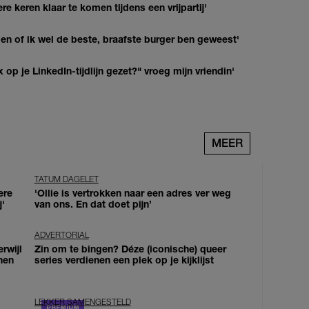
re keren klaar te komen tijdens een vrijpartij'
agen of ik wel de beste, braafste burger ben geweest'
op je LinkedIn-tijdlijn gezet?" vroeg mijn vriendin'
MEER
TATUM DAGELET
ere
'Ollie is vertrokken naar een adres ver weg
j'
van ons. En dat doet pijn’
ADVERTORIAL
erwijl
Zin om te bingen? Déze (iconische) queer
nen
series verdienen een plek op je kijklijst
LEKKER SAMENGESTELD