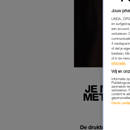
Jouw priva
LINDA., DPG
en surfgedra
een account 
verbeteren. 
communicatie
4 mediapartn
of stel je ei
toestaan, kli
of in de men
informatie.
Wij en onz
Informatie o
Publieksgroe
JE MAKE
aanmaken ten
verbeteren. 
MET EEN
content te se
gepersonalis
Derde partijen
De drukte van het da