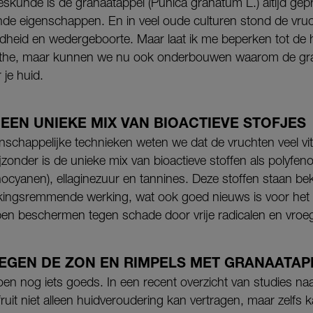
eeskunde is de granaatappel (Punica granatum L.) altijd gep
de eigenschappen. En in veel oude culturen stond de vruc
dheid en wedergeboorte. Maar laat ik me beperken tot de h
 mythe, maar kunnen we nu ook onderbouwen waarom de gr
 je huid.
EEN UNIEKE MIX VAN BIOACTIEVE STOFJES
schappelijke technieken weten we dat de vruchten veel vi
jzonder is de unieke mix van bioactieve stoffen als polyfe
thocyanen), ellaginezuur en tannines. Deze stoffen staan b
ekingsremmende werking, wat ook goed nieuws is voor het 
pen beschermen tegen schade door vrije radicalen en vroeg
EGEN DE ZON EN RIMPELS MET GRANAATAP
en nog iets goeds. In een recent overzicht van studies n
 fruit niet alleen huidveroudering kan vertragen, maar zelfs 