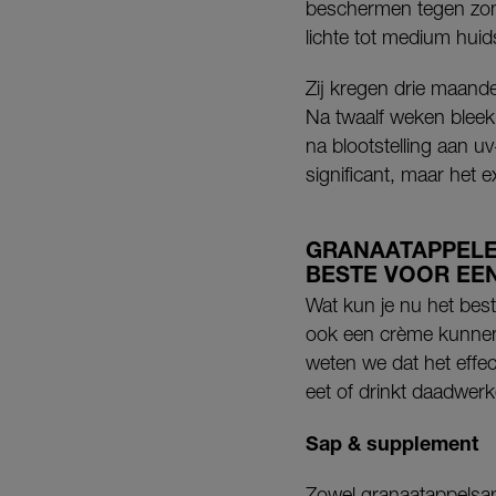
beschermen tegen zonn
lichte tot medium huid
Zij kregen drie maand
Na twaalf weken bleek
na blootstelling aan u
significant, maar het 
GRANAATAPPELE
BESTE VOOR EE
Wat kun je nu het bes
ook een crème kunnen
weten we dat het effec
eet of drinkt daadwerke
Sap & supplement
Zowel granaatappelsap