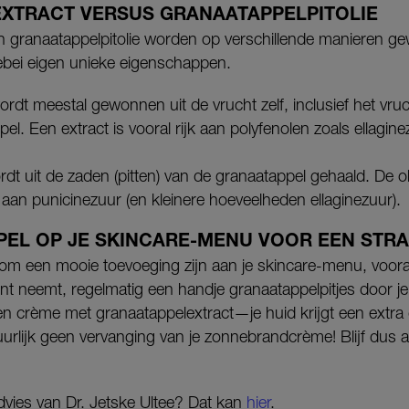
XTRACT VERSUS GRANAATAPPELPITOLIE
n granaatappelpitolie worden op verschillende manieren ge
bei eigen unieke eigenschappen.
rdt meestal gewonnen uit de vrucht zelf, inclusief het vruc
el. Een extract is vooral rijk aan polyfenolen zoals ellagin
dt uit de zaden (pitten) van de granaatappel gehaald. De olie
aan punicinezuur (en kleinere hoeveelheden ellaginezuur).
PEL OP JE SKINCARE-MENU VOOR EEN STR
om een mooie toevoeging zijn aan je skincare-menu, vooral 
nt neemt, regelmatig een handje granaatappelpitjes door je 
 een crème met granaatappelextract—je huid krijgt een extra
tuurlijk geen vervanging van je zonnebrandcrème! Blijf dus 
dvies van Dr. Jetske Ultee? Dat kan
hier
.