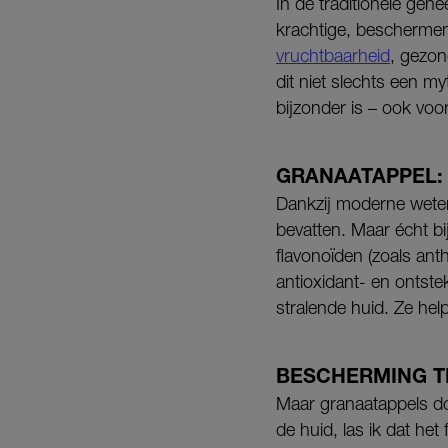
In de traditionele gen
krachtige, beschermen
vruchtbaarheid
, gezon
dit niet slechts een
bijzonder is – ook voor
GRANAATAPPEL: 
Dankzij moderne weten
bevatten. Maar écht bi
flavonoïden (zoals an
antioxidant- en ontst
stralende huid. Ze hel
BESCHERMING T
Maar granaatappels do
de huid, las ik dat het