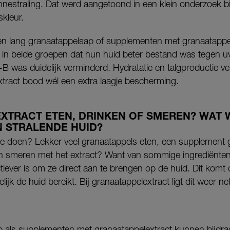
estraling. Dat werd aangetoond in een klein onderzoek b
skleur.
en lang granaatappelsap of supplementen met granaatappe
 in beide groepen dat hun huid beter bestand was tegen uv
v-B was duidelijk verminderd. Hydratatie en talgproductie v
extract bood wél een extra laagje bescherming.
XTRACT ETEN, DRINKEN OF SMEREN? WAT 
N STRALENDE HUID?
te doen? Lekker veel granaatappels eten, een supplement g
 smeren met het extract? Want van sommige ingrediënten 
tiever is om ze direct aan te brengen op de huid. Dit komt o
lijk de huid bereikt. Bij granaatappelextract ligt dit weer net
 als supplementen met granaatappelextract kunnen bijdra