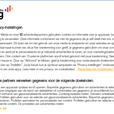
cy-instellingen
 Media en onze
92
advertentiepartners gebruiken cookies om informatie over je apparaat, lo
g te verzamelen. Deze informatie combineren we met de gegevens die je zelf deelt met ons, z
aanmaakt. Dit doen we om het gebruik van onze media te analyseren en onze websites en a
Daarnaast kunnen we, als je hier toestemming voor geeft, je gegevens gebruiken om onze con
 en aanbod te personaliseren en je relevante advertenties te tonen, en voor marketingdoele
ers. Ook content van 13 externe platformen wordt enkel getoond met jouw toestemming. Ge
gen keuze in. Door op "Akkoord" te klikken, geef je toestemming voor onderstaande doeleinden. 
k dan op “Instellen”. Jouw keuze kun je opnieuw aanpassen via “Privacy-instellingen” ondera
u’s van onze apps. Lees meer in ons privacy- en cookiebeleid.
Raadpleeg ons cookiebeleid 
BEAUTY
|
HUIDWIJZER MET JETSKE ULTEE
JE EEN STRALENDE HUID 
e partners verwerken gegevens voor de volgende doeleinden:
T? DR. JETSKE ULTEE LE
p een apparaat opslaan en/of openen. Beperkte gegevens gebruiken om advertenties te sele
pen begrijpen aan de hand van statistieken of combinaties van gegevens uit verschillende br
 behoeve van gepersonaliseerde advertenties. Contentprestaties meten. Diensten ontwikkel
Profielen gebruiken voor de selectie van gepersonaliseerde advertenties. Beperkte gegeven
30-03-2025
|
JETSKE ULTEE
lecteren. Profielen aanmaken ter personalisatie van content. Profielen gebruiken ter selectie 
eerde content. De prestaties van advertenties meten.
 lijst
evraagd is welke voedingssupplementen écht werken