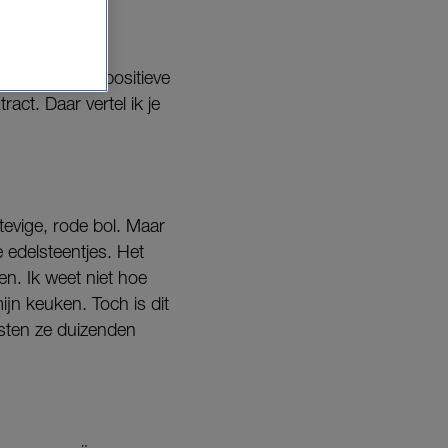
en, is dat
xtracten een positieve
ct. Daar vertel ik je
tevige, rode bol. Maar
e edelsteentjes. Het
den. Ik weet niet hoe
mijn keuken. Toch is dit
isten ze duizenden