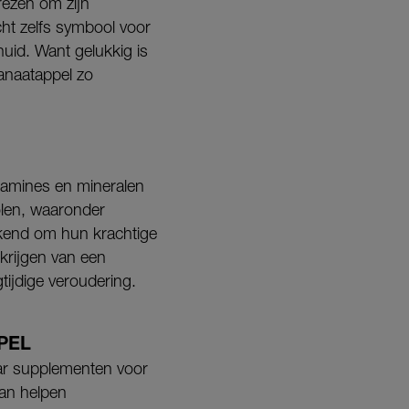
rezen om zijn
ht zelfs symbool voor
uid. Want gelukkig is
anaatappel zo
tamines en mineralen
nolen, waaronder
ekend om hun krachtige
krijgen van een
tijdige veroudering.
PEL
aar supplementen voor
kan helpen