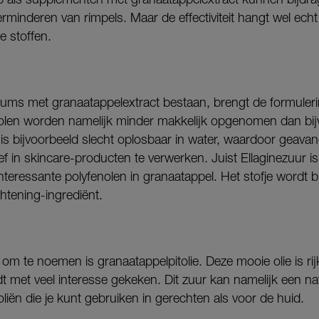
minderen van rimpels. Maar de effectiviteit hangt wel echt
e stoffen.
ms met granaatappelextract bestaan, brengt de formuleri
nolen worden namelijk minder makkelijk opgenomen dan bi
ur is bijvoorbeeld slecht oplosbaar in water, waardoor geav
ief in skincare-producten te verwerken. Juist Ellaginezuur i
nteressante polyfenolen in granaatappel. Het stofje wordt 
ghtening-ingrediënt.
 om te noemen is granaatappelpitolie. Deze mooie olie is ri
t met veel interesse gekeken. Dit zuur kan namelijk een natu
oliën die je kunt gebruiken in gerechten als voor de huid.