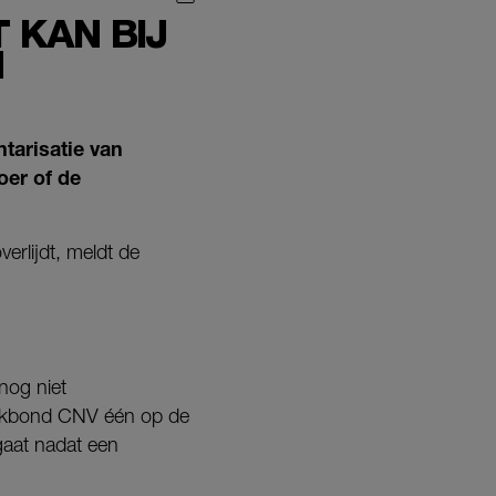
 KAN BIJ
N
ntarisatie van
oer of de
verlijdt, meldt de
nog niet
s vakbond CNV één op de
gaat nadat een