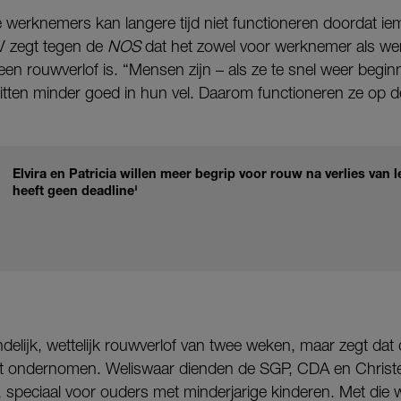
 werknemers kan langere tijd niet functioneren doordat iem
V zegt tegen de
NOS
dat het zowel voor werknemer als wer
s geen rouwverlof is. “Mensen zijn – als ze te snel weer beg
zitten minder goed in hun vel. Daarom functioneren ze op 
Elvira en Patricia willen meer begrip voor rouw na verlies van
heeft geen deadline'
delijk, wettelijk rouwverlof van twee weken, maar zegt dat
dt ondernomen. Weliswaar dienden de SGP, CDA en Christe
 in, speciaal voor ouders met minderjarige kinderen. Met di