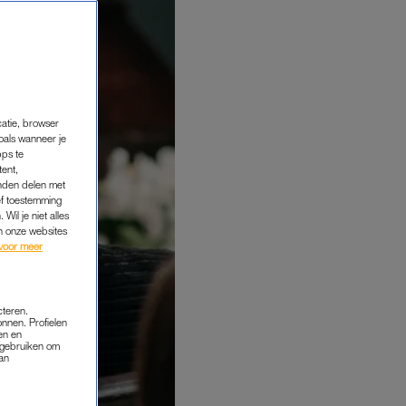
catie, browser
oals wanneer je
pps te
tent,
inden delen met
ef toestemming
Wil je niet alles
an onze websites
voor meer
cteren.
onnen. Profielen
en en
s gebruiken om
van