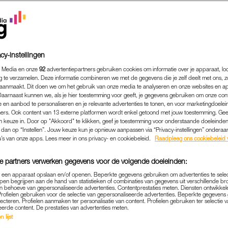
cy-instellingen
 Media en onze
92
advertentiepartners gebruiken cookies om informatie over je apparaat, lo
g te verzamelen. Deze informatie combineren we met de gegevens die je zelf deelt met ons, z
aanmaakt. Dit doen we om het gebruik van onze media te analyseren en onze websites en a
Daarnaast kunnen we, als je hier toestemming voor geeft, je gegevens gebruiken om onze con
 en aanbod te personaliseren en je relevante advertenties te tonen, en voor marketingdoele
ers. Ook content van 13 externe platformen wordt enkel getoond met jouw toestemming. Ge
gen keuze in. Door op "Akkoord" te klikken, geef je toestemming voor onderstaande doeleinden. 
k dan op “Instellen”. Jouw keuze kun je opnieuw aanpassen via “Privacy-instellingen” ondera
u’s van onze apps. Lees meer in ons privacy- en cookiebeleid.
Raadpleeg ons cookiebeleid 
e partners verwerken gegevens voor de volgende doeleinden:
p een apparaat opslaan en/of openen. Beperkte gegevens gebruiken om advertenties te sele
pen begrijpen aan de hand van statistieken of combinaties van gegevens uit verschillende br
 behoeve van gepersonaliseerde advertenties. Contentprestaties meten. Diensten ontwikkel
Profielen gebruiken voor de selectie van gepersonaliseerde advertenties. Beperkte gegeven
lecteren. Profielen aanmaken ter personalisatie van content. Profielen gebruiken ter selectie 
eerde content. De prestaties van advertenties meten.
 lijst