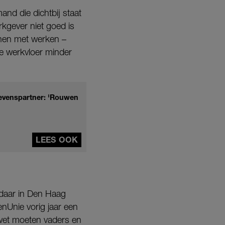
and die dichtbij staat
kgever niet goed is
innen met werken –
de werkvloer minder
 levenspartner: 'Rouwen
LEES OOK
 daar in Den Haag
nUnie vorig jaar een
e wet moeten vaders en