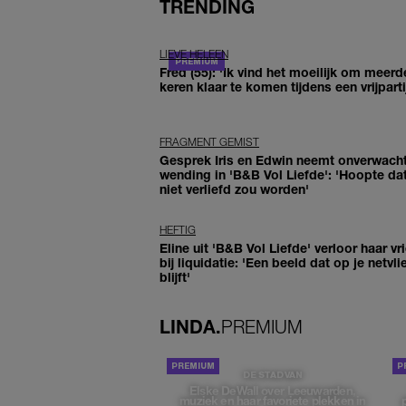
TRENDING
LIEVE HELEEN
Fred (55): 'Ik vind het moeilijk om meerd
keren klaar te komen tijdens een vrijparti
FRAGMENT GEMIST
Gesprek Iris en Edwin neemt onverwach
wending in 'B&B Vol Liefde': 'Hoopte dat
niet verliefd zou worden'
HEFTIG
Eline uit 'B&B Vol Liefde' verloor haar vr
bij liquidatie: 'Een beeld dat op je netvli
blijft'
LINDA.
PREMIUM
DE STAD VAN
Elske DeWall over Leeuwarden,
muziek en haar favoriete plekken in