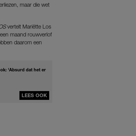
erliezen, maar die wet
OS
vertelt Mariëtte Los
l een maand rouwverlof
 hebben daarom een
ok: 'Absurd dat het er
LEES OOK