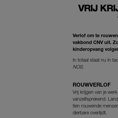
VRIJ KR
Verlof om te rouwen 
vakbond CNV uit. Z
kinderopvang volgen
In totaal staat nu in t
NOS
.
ROUWVERLOF
Vrij krijgen van je wer
vanzelfsprekend. Lande
tien rouwende mensen e
dierbare overlijdt.