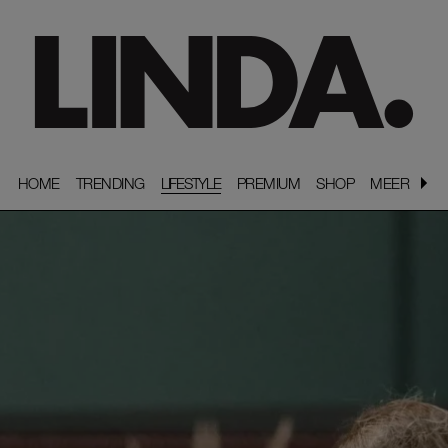
HOME
HOME
TRENDING
TRENDING
LIFESTYLE
PREMIUM
PREMIUM
SHOP
SHOP
MEER
MEER