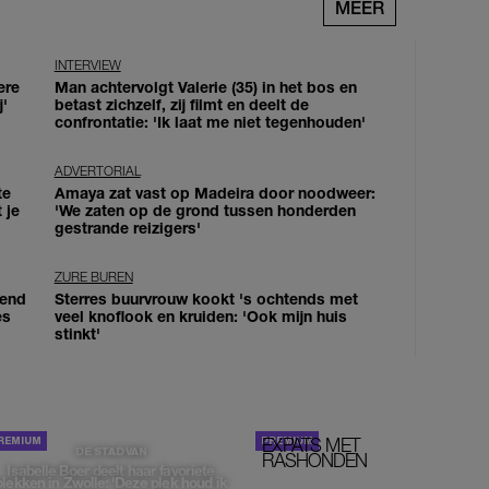
MEER
INTERVIEW
ere
Man achtervolgt Valerie (35) in het bos en
j'
betast zichzelf, zij filmt en deelt de
confrontatie: 'Ik laat me niet tegenhouden'
ADVERTORIAL
te
Amaya zat vast op Madeira door noodweer:
 je
'We zaten op de grond tussen honderden
gestrande reizigers'
ZURE BUREN
iend
Sterres buurvrouw kookt 's ochtends met
es
veel knoflook en kruiden: 'Ook mijn huis
stinkt'
EXPATS MET
STOM!
DE STAD VAN
RASHONDEN
Isabelle Boer deelt haar favoriete
plekken in Zwolle: 'Deze plek houd ik