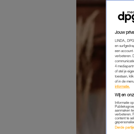
Jouw priva
LINDA., DPG
en surfgedra
een account 
verbeteren. 
communicatie
4 mediapartn
of stel je ei
toestaan, kli
of in de men
informatie.
Wij en onz
Informatie o
Publieksgroe
aanmaken ten
verbeteren. 
content te se
gepersonalis
Derde partijen