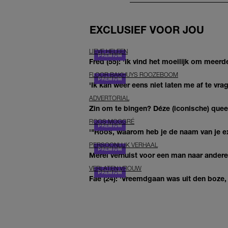
EXCLUSIEF VOOR JOU
LIEVE HELEEN
Fred (55): 'Ik vind het moeilijk om meerde
FLOOR BAKHUYS ROOZEBOOM
'Ik kan weer eens niet laten me af te vr
ADVERTORIAL
Zin om te bingen? Déze (iconische) queer 
ROOS MOGGRÉ
'"Roos, waarom heb je de naam van je ex 
PERSOONLIJK VERHAAL
Merel verhuist voor een man naar andere 
VERLATEN VROUW
Fae (24): 'Vreemdgaan was uit den boze, d