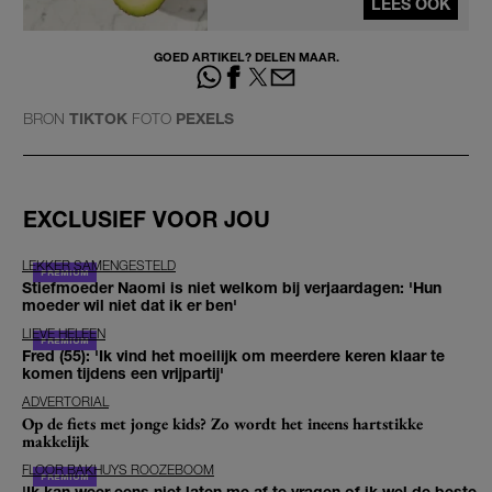
LEES OOK
GOED ARTIKEL? DELEN MAAR.
BRON
TIKTOK
FOTO
PEXELS
EXCLUSIEF VOOR JOU
LEKKER SAMENGESTELD
Stiefmoeder Naomi is niet welkom bij verjaardagen: 'Hun
moeder wil niet dat ik er ben'
LIEVE HELEEN
Fred (55): 'Ik vind het moeilijk om meerdere keren klaar te
komen tijdens een vrijpartij'
ADVERTORIAL
Op de fiets met jonge kids? Zo wordt het ineens hartstikke
makkelijk
FLOOR BAKHUYS ROOZEBOOM
'Ik kan weer eens niet laten me af te vragen of ik wel de beste,