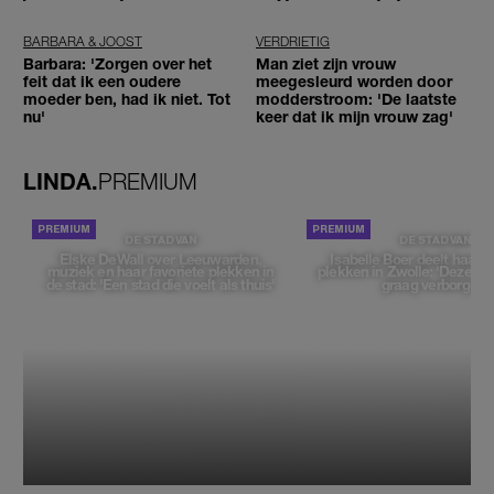
BARBARA & JOOST
VERDRIETIG
Barbara: 'Zorgen over het
Man ziet zijn vrouw
feit dat ik een oudere
meegesleurd worden door
moeder ben, had ik niet. Tot
modderstroom: 'De laatste
nu'
keer dat ik mijn vrouw zag'
LINDA.
PREMIUM
DE STAD VAN
DE STAD VAN
Elske DeWall over Leeuwarden,
Isabelle Boer deelt haar f
muziek en haar favoriete plekken in
plekken in Zwolle: 'Deze pl
de stad: 'Een stad die voelt als thuis'
graag verborgen'