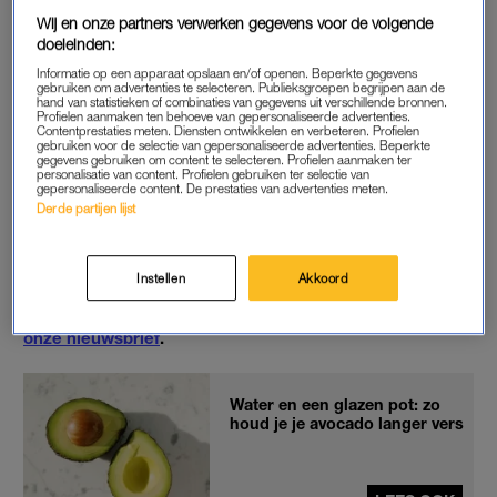
Daarna strooi je wat zout over de knoflook. Met een mes wrijf
Wij en onze partners verwerken gegevens voor de volgende
je over de knoflook. Zo schuren de korrels zout als het waren
doeleinden:
de knoflook doormidden. En
voila
: op deze manier is je
Informatie op een apparaat opslaan en/of openen. Beperkte gegevens
gebruiken om advertenties te selecteren. Publieksgroepen begrijpen aan de
knoflook perfect geperst.
hand van statistieken of combinaties van gegevens uit verschillende bronnen.
Profielen aanmaken ten behoeve van gepersonaliseerde advertenties.
Contentprestaties meten. Diensten ontwikkelen en verbeteren. Profielen
gebruiken voor de selectie van gepersonaliseerde advertenties. Beperkte
gegevens gebruiken om content te selecteren. Profielen aanmaken ter
@rafael.denhartog
Aflevering 1 | Tips &
personalisatie van content. Profielen gebruiken ter selectie van
tricks uit de professionele keuken –
gepersonaliseerde content. De prestaties van advertenties meten.
Derde partijen lijst
Knoflook editie
♬ Home Cooking –
Waderman
Instellen
Akkoord
Het beste van LINDA. direct in je mail?
Meld je aan voor
onze nieuwsbrief
.
Water en een glazen pot: zo
houd je je avocado langer vers