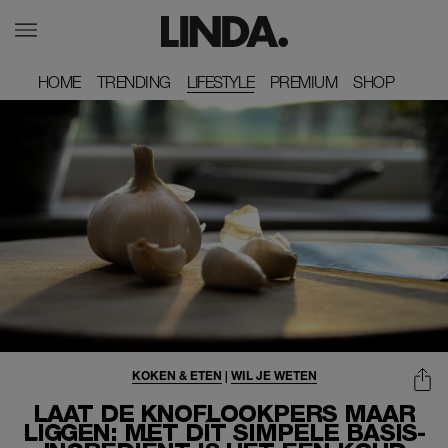
HOME
HOME
TRENDING
TRENDING
LIFESTYLE
PREMIUM
PREMIUM
SHOP
SHOP
KOKEN & ETEN
|
WIL JE WETEN
LAAT DE KNOFLOOKPERS MAAR
LIGGEN: MET DÍT SIMPELE BASIS-