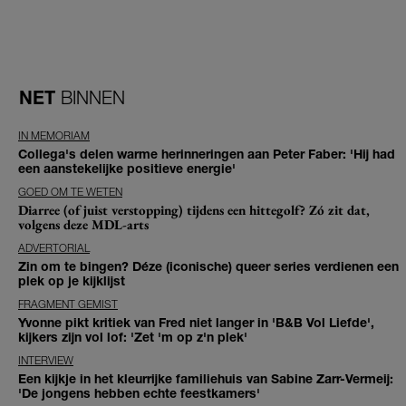
NET
BINNEN
IN MEMORIAM
Collega's delen warme herinneringen aan Peter Faber: 'Hij had
een aanstekelijke positieve energie'
GOED OM TE WETEN
Diarree (of juist verstopping) tijdens een hittegolf? Zó zit dat,
volgens deze MDL-arts
ADVERTORIAL
Zin om te bingen? Déze (iconische) queer series verdienen een
plek op je kijklijst
FRAGMENT GEMIST
Yvonne pikt kritiek van Fred niet langer in 'B&B Vol Liefde',
kijkers zijn vol lof: 'Zet 'm op z'n plek'
INTERVIEW
Een kijkje in het kleurrijke familiehuis van Sabine Zarr-Vermeij:
'De jongens hebben echte feestkamers'