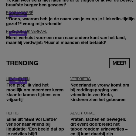
braafste burger ben geweest'
ROOS MOGGRÉ
'"Roos, waarom heb je de naam van je ex op je LinkedIn-tijdlijn
gezet?" vroeg mijn vriendin'
PERSOONLIJK VERHAAL
Merel verhuist voor een man naar andere kant van het land,
maar hij verdwijnt: 'Huur al maanden niet betaald'
TRENDING
MEER
LIEVE HELEEN
VERDRIETIG
Fred (55): 'Ik vind het
Nederlandse vrouw komt om
moeilijk om meerdere keren
bij reddingspoging van
klaar te komen tijdens een
vriendin in zee Kreta,
vrijpartij'
kinderen zien het gebeuren
HEFTIG
ADVERTORIAL
Eline uit 'B&B Vol Liefde'
Praten, lachen én bewegen:
verloor haar vriend bij
dit event doorbreekt het
liquidatie: 'Een beeld dat op
taboe rondom urineverlies –
je netvlies blijft'
en jij kunt daarbij zijn