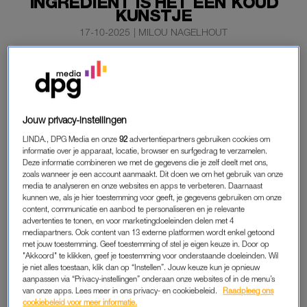
INGREDIËNT IS HET EEN KOUD
KUNSTJE
17-10-2025
|
MILOU NAGELHOUT
De knoflookpers werkt prima, maar het schoonmaken is
altijd zo’n gedoe. Gelukkig is daar nu een eenvoudige
oplossing voor: met slechts één ingrediënt pers je je
knoflook én heb je geen gedoe met de afwas.
Jouw privacy-instellingen
LINDA., DPG Media en onze
92
advertentiepartners gebruiken cookies om
Op TikTok deelt oud-kok Rafaël den Hartog dat je maar drie
informatie over je apparaat, locatie, browser en surfgedrag te verzamelen.
dingen nodig hebt om zelf een knoflook te persen – én die heb
Deze informatie combineren we met de gegevens die je zelf deelt met ons,
je vaak al in huis.
zoals wanneer je een account aanmaakt. Dit doen we om het gebruik van onze
media te analyseren en onze websites en apps te verbeteren. Daarnaast
kunnen we, als je hier toestemming voor geeft, je gegevens gebruiken om onze
content, communicatie en aanbod te personaliseren en je relevante
KNOFLOOKPERS
advertenties te tonen, en voor marketingdoeleinden delen met 4
mediapartners. Ook content van 13 externe platformen wordt enkel getoond
Alles wat je nodig hebt om de knoflook te persen is zout, een
met jouw toestemming. Geef toestemming of stel je eigen keuze in. Door op
snijplank en een mes. Hoe dat in z’n werk gaat? Heel
"Akkoord" te klikken, geef je toestemming voor onderstaande doeleinden. Wil
je niet alles toestaan, klik dan op “Instellen”. Jouw keuze kun je opnieuw
eenvoudig.
aanpassen via “Privacy-instellingen” onderaan onze websites of in de menu’s
van onze apps. Lees meer in ons privacy- en cookiebeleid.
Raadpleeg ons
De eerste stap is om het kontje van de knoflook af te snijden.
cookiebeleid voor meer informatie.