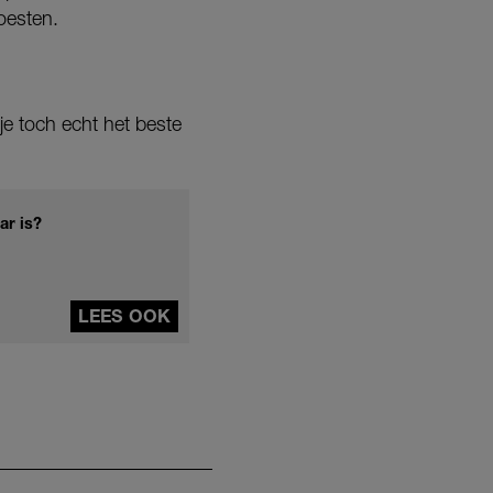
oesten.
je toch echt het beste
ar is?
LEES OOK