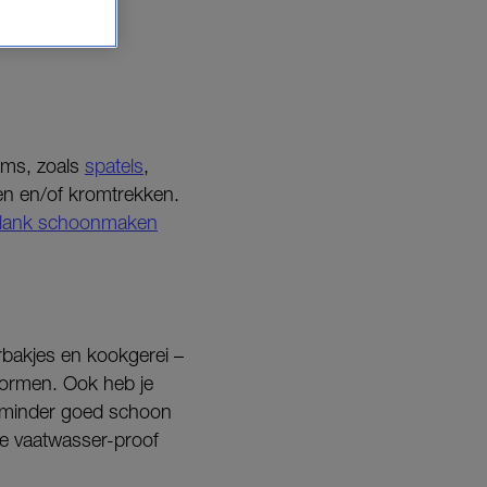
tems, zoals
spatels
,
gen en/of kromtrekken.
plank schoonmaken
rbakjes en kookgerei –
vormen. Ook heb je
, minder goed schoon
ze vaatwasser-proof