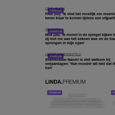
LIEVE HELEEN
Fred (55): 'Ik vind het moeilijk om meerd
keren klaar te komen tijdens een vrijparti
VRIJPARTIJ
Noa (26): 'Ik moest in de spiegel kijken t
zij met me aan het seksen was en de tra
sprongen in mijn ogen'
LEKKER SAMENGESTELD
Stiefmoeder Naomi is niet welkom bij
verjaardagen: 'Hun moeder wil niet dat i
ben'
LINDA.
PREMIUM
DE STAD VAN
Elske DeWall over Leeuwarden,
muziek en haar favoriete plekken in
de stad: 'Een stad die voelt als thuis'