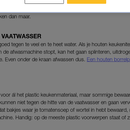
iet in de vaatwasser.
kken dan maar.
E VAATWASSER
goed tegen te veel en te heet water. Als je houten keukeni
in de afwasmachine stopt, kan het gaan splinteren, uitdro
nde. Even onder de kraan afwassen dus.
Een houten borrel
t voor ál het plastic keukenmateriaal, maar sommige bewaa
– kunnen niet tegen de hitte van de vaatwasser en gaan ver
dat bakjes waar je tomatensoep of wortel in hebt bewaard
hine. Handig: op de meeste plastic voorwerpen staat of 