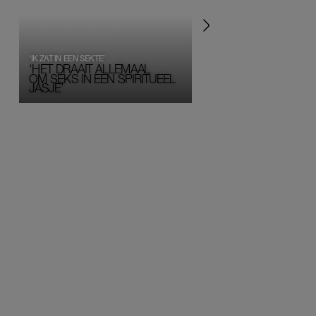
‘IK ZAT IN EEN SEKTE’
‘HET DRAAIT ALLEMAAL
OM SEKS IN EEN SPIRITUEEL 
JASJE’