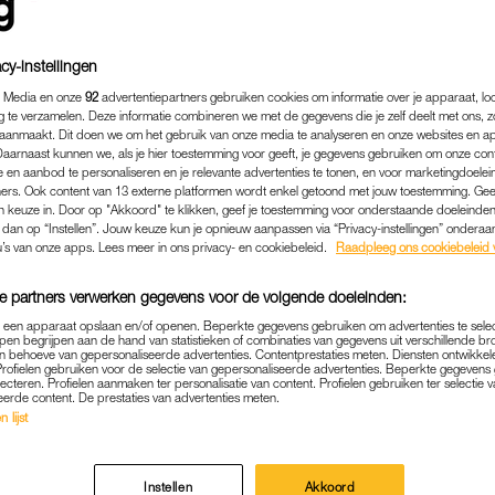
cy-instellingen
 Media en onze
92
advertentiepartners gebruiken cookies om informatie over je apparaat, lo
g te verzamelen. Deze informatie combineren we met de gegevens die je zelf deelt met ons, z
aanmaakt. Dit doen we om het gebruik van onze media te analyseren en onze websites en a
Daarnaast kunnen we, als je hier toestemming voor geeft, je gegevens gebruiken om onze con
 en aanbod te personaliseren en je relevante advertenties te tonen, en voor marketingdoele
ers. Ook content van 13 externe platformen wordt enkel getoond met jouw toestemming. Ge
gen keuze in. Door op "Akkoord" te klikken, geef je toestemming voor onderstaande doeleinden. 
k dan op “Instellen”. Jouw keuze kun je opnieuw aanpassen via “Privacy-instellingen” ondera
u’s van onze apps. Lees meer in ons privacy- en cookiebeleid.
Raadpleeg ons cookiebeleid 
KOKEN & ETEN
|
GOED OM TE WETEN
e partners verwerken gegevens voor de volgende doeleinden:
N TEILTJE: DEZE VOORW
p een apparaat opslaan en/of openen. Beperkte gegevens gebruiken om advertenties te sele
pen begrijpen aan de hand van statistieken of combinaties van gegevens uit verschillende br
 behoeve van gepersonaliseerde advertenties. Contentprestaties meten. Diensten ontwikkel
BETER NIET IN DE VAATWA
Profielen gebruiken voor de selectie van gepersonaliseerde advertenties. Beperkte gegeven
lecteren. Profielen aanmaken ter personalisatie van content. Profielen gebruiken ter selectie 
eerde content. De prestaties van advertenties meten.
10-04-2023
|
ELINE VAN LINDENBERG-VISSCHER
 lijst
ok is om na het koken alles, hup, die machine in te
echt beter met de hand afwassen om ze langer mee t
Instellen
Akkoord