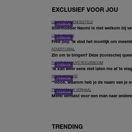
EXCLUSIEF VOOR JOU
LEKKER SAMENGESTELD
Stiefmoeder Naomi is niet welkom bij ver
LIEVE HELEEN
Fred (55): 'Ik vind het moeilijk om meerde
ADVERTORIAL
Zin om te bingen? Déze (iconische) queer 
FLOOR BAKHUYS ROOZEBOOM
'Ik kan weer eens niet laten me af te vr
ROOS MOGGRÉ
'"Roos, waarom heb je de naam van je ex 
PERSOONLIJK VERHAAL
Merel verhuist voor een man naar andere 
TRENDING