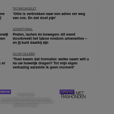
TATUM DAGELET
ere
'Ollie is vertrokken naar een adres ver weg
j'
van ons. En dat doet pijn’
ADVERTORIAL
erwijl
Praten, lachen én bewegen: dit event
nen
doorbreekt het taboe rondom urineverlies –
en jij kunt daarbij zijn
OLCAY GULSEN
'Toen kwam dat formulier: welke naam wilt u
k er
na uw huwelijk dragen? Tot mijn eigen
verbazing aarzelde ik geen moment'
EXPATS MET
STOM!
DE STAD VAN
RASHONDEN
Isabelle Boer deelt haar favoriete
plekken in Zwolle: 'Deze plek houd ik
graag verborgen'