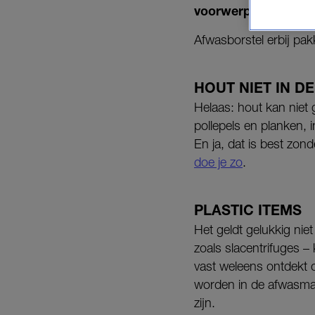
voorwerpen mogen n
Afwasborstel erbij pa
HOUT NIET IN D
Helaas: hout kan niet 
pollepels en planken, 
En ja, dat is best zo
doe je zo
.
PLASTIC ITEMS
Het geldt gelukkig nie
zoals slacentrifuges 
vast weleens ontdekt 
worden in de afwasmac
zijn.