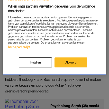
Wij en onze partners verwerken gegevens voor de volgende
Alle colleges beantwoorden een prangende vraag, zoals: ‘Zijn
doeleinden:
we wel echt zo vrij als we denken?’ En: ‘Hoe komt het dat je
Informatie op een apparaat opslaan en/of openen. Beperkte gegevens
gebruiken om advertenties te selecteren. Publieksgroepen begrijpen aan de
meer water gebruikt dan je denkt?’ Comedian Fuad Hassen
hand van statistieken of combinaties van gegevens uit verschillende bronnen.
presenteert deze liveshow, waarbij hij zorgt voor samenhang
Profielen aanmaken ten behoeve van gepersonaliseerde advertenties.
Contentprestaties meten. Diensten ontwikkelen en verbeteren. Profielen
tussen de verschillende theatercolleges. Geen ellenlange
gebruiken voor de selectie van gepersonaliseerde advertenties. Beperkte
gegevens gebruiken om content te selecteren. Profielen aanmaken ter
praatjes, maar boeiende verhalen waar je wat van opsteekt en
personalisatie van content. Profielen gebruiken ter selectie van
gepersonaliseerde content. De prestaties van advertenties meten.
om kunt lachen.
Derde partijen lijst
SPREKERS
Instellen
Akkoord
Bij de Universiteit van Nederland LIVE komen sprekers als
sexuoloog Marieke Dewitte die vertelt over waarom we seks
hebben, theoloog Frank Bosman die spreekt over het maken
van vrije keuzes en psycholoog Aukje Nauta over
grensoverschrijdendgedrag.
Psycholoog Sarah (38) maakt