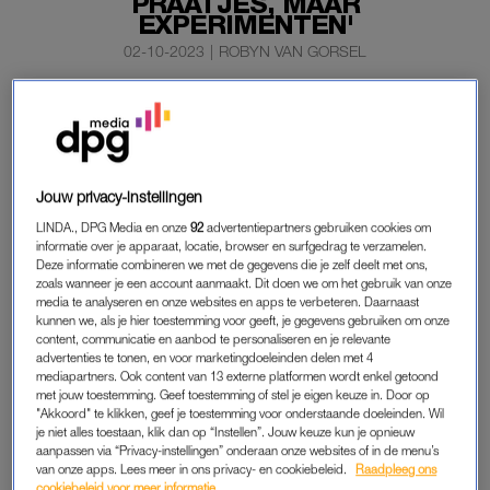
PRAATJES, MAAR
EXPERIMENTEN'
02-10-2023
|
ROBYN VAN GORSEL
De Universiteit van Nederland bestaat deze herfst tien
jaar en dat vieren ze door op tournee te gaan door het
hele land met een speciale wetenschapsshow.
Jouw privacy-instellingen
Voor leerzame colleges gaan we dit najaar dus niet de
schoolbanken in, maar naar het theater. Ideaal: een leuke
LINDA., DPG Media en onze
92
advertentiepartners gebruiken cookies om
informatie over je apparaat, locatie, browser en surfgedrag te verzamelen.
avond waar je nog wat van opsteekt ook.
Deze informatie combineren we met de gegevens die je zelf deelt met ons,
zoals wanneer je een account aanmaakt. Dit doen we om het gebruik van onze
media te analyseren en onze websites en apps te verbeteren. Daarnaast
UNIVERSITEIT VAN NEDERLAND
kunnen we, als je hier toestemming voor geeft, je gegevens gebruiken om onze
content, communicatie en aanbod te personaliseren en je relevante
De Universiteit van Nederland trekt door ons land met de
advertenties te tonen, en voor marketingdoeleinden delen met 4
mediapartners. Ook content van 13 externe platformen wordt enkel getoond
theatershow Universiteit van Nederland LIVE. Wat je kunt
met jouw toestemming. Geef toestemming of stel je eigen keuze in. Door op
verwachten? Drie verrassende theatercolleges met
"Akkoord" te klikken, geef je toestemming voor onderstaande doeleinden. Wil
experimenten over thema’s als geld, liefde & seks,
je niet alles toestaan, klik dan op “Instellen”. Jouw keuze kun je opnieuw
aanpassen via “Privacy-instellingen” onderaan onze websites of in de menu’s
natuurkunde, geschiedenis, ruimtevaart en talloze andere
van onze apps. Lees meer in ons privacy- en cookiebeleid.
Raadpleeg ons
onderwerpen.
cookiebeleid voor meer informatie.