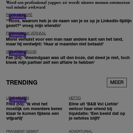
Word een professional yapper: zó wordt nieuwe mensen ontmoeten
veel minder awkward
ROOS MOGGRÉ
'"Roos, waarom heb je de naam van je ex op je LinkedIn-tijdlijn
gezet?" vroeg mijn vriendin'
PERSOONLIJK VERHAAL
Merel verhuist voor een man naar andere kant van het land,
maar hij verdwijnt: 'Huur al maanden niet betaald'
VERLATEN VROUW
Fae (24): 'Vreemdgaan was uit den boze, dat deed je niet, toch
bleek mijn partner zelf een affaire te hebben'
TRENDING
MEER
LIEVE HELEEN
HEFTIG
Fred (55): 'Ik vind het
Eline uit 'B&B Vol Liefde'
moeilijk om meerdere keren
verloor haar vriend bij
klaar te komen tijdens een
liquidatie: 'Een beeld dat op
vrijpartij'
je netvlies blijft'
FRAGMENT GEMIST
ADVERTORIAL