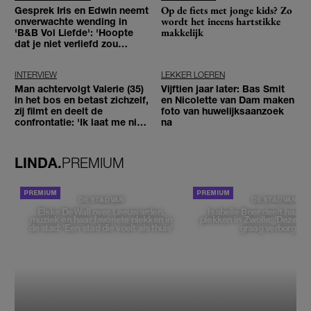
Op de fiets met jonge kids? Zo
Gesprek Iris en Edwin neemt
wordt het ineens hartstikke
onverwachte wending in
makkelijk
'B&B Vol Liefde': 'Hoopte
dat je niet verliefd zou
worden'
INTERVIEW
LEKKER LOEREN
Man achtervolgt Valerie (35)
Vijftien jaar later: Bas Smit
in het bos en betast zichzelf,
en Nicolette van Dam maken
zij filmt en deelt de
foto van huwelijksaanzoek
confrontatie: 'Ik laat me niet
na
tegenhouden'
LINDA.
PREMIUM
DE STAD VAN
DE STAD VAN
Elske DeWall over Leeuwarden,
Isabelle Boer deelt haar f
muziek en haar favoriete plekken in
plekken in Zwolle: 'Deze pl
de stad: 'Een stad die voelt als thuis'
graag verborgen'