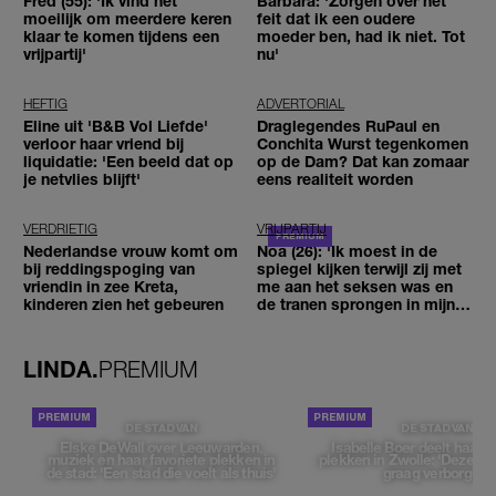
Fred (55): 'Ik vind het
Barbara: 'Zorgen over het
moeilijk om meerdere keren
feit dat ik een oudere
klaar te komen tijdens een
moeder ben, had ik niet. Tot
vrijpartij'
nu'
HEFTIG
ADVERTORIAL
Eline uit 'B&B Vol Liefde'
Draglegendes RuPaul en
verloor haar vriend bij
Conchita Wurst tegenkomen
liquidatie: 'Een beeld dat op
op de Dam? Dat kan zomaar
je netvlies blijft'
eens realiteit worden
VERDRIETIG
VRIJPARTIJ
Nederlandse vrouw komt om
Noa (26): 'Ik moest in de
bij reddingspoging van
spiegel kijken terwijl zij met
vriendin in zee Kreta,
me aan het seksen was en
kinderen zien het gebeuren
de tranen sprongen in mijn
ogen'
LINDA.
PREMIUM
DE STAD VAN
DE STAD VAN
Elske DeWall over Leeuwarden,
Isabelle Boer deelt haar f
muziek en haar favoriete plekken in
plekken in Zwolle: 'Deze pl
de stad: 'Een stad die voelt als thuis'
graag verborgen'