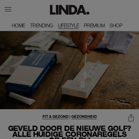
HOME
HOME
TRENDING
TRENDING
LIFESTYLE
PREMIUM
PREMIUM
SHOP
SHOP
FIT & GEZOND
|
GEZONDHEID
GEVELD DOOR DE NIEUWE GOLF?
ALLE HUIDIGE CORONAREGELS