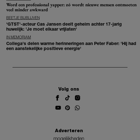
Word een professional yapper: zó wordt nieuwe mensen ontmoeten
veel minder awkward
BEETJE BIJBLIJVEN
'GTST'-acteur Cas Jansen deelt geheim achter 17-jarig
huwelijk: 'Je moet elkaar vrijlaten'
IN MEMORIAM
Collega's delen warme herinneringen aan Peter Faber: 'Hij had
een aanstekelijke positieve energie'
Volg ons
Adverteren
mogelijkheden