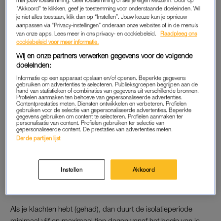
ander virusje hebt opgelopen. Het testen moet ook bij
"Akkoord" te klikken, geef je toestemming voor onderstaande doeleinden. Wil
kinderen gebeuren.
je niet alles toestaan, klik dan op “Instellen”. Jouw keuze kun je opnieuw
aanpassen via “Privacy-instellingen” onderaan onze websites of in de menu’s
Sommige mensen kunnen zich echter nog wel bij de GGD
van onze apps. Lees meer in ons privacy- en cookiebeleid.
Raadpleeg ons
cookiebeleid voor meer informatie.
laten testen. Dat geldt voor zorgmedewerkers, inwoners van
Wij en onze partners verwerken gegevens voor de volgende
een verpleeghuis of andere instelling met kwetsbare mensen,
doeleinden:
mensen die naar een dagbesteding met kwetsbare mensen
Informatie op een apparaat opslaan en/of openen. Beperkte gegevens
gaan, mensen die om welke reden dan ook geen zelftest
gebruiken om advertenties te selecteren. Publieksgroepen begrijpen aan de
hand van statistieken of combinaties van gegevens uit verschillende bronnen.
kunnen doen, en mensen die een herstelbewijs nodig hebben.
Profielen aanmaken ten behoeve van gepersonaliseerde advertenties.
Contentprestaties meten. Diensten ontwikkelen en verbeteren. Profielen
gebruiken voor de selectie van gepersonaliseerde advertenties. Beperkte
gegevens gebruiken om content te selecteren. Profielen aanmaken ter
personalisatie van content. Profielen gebruiken ter selectie van
CORONAREGELS VOOR ISOLATIE
gepersonaliseerde content. De prestaties van advertenties meten.
Derde partijen lijst
Is je zelf- of GGD-test positief, dan ben je een aantal dagen
besmettelijk. Daarom moet je sowieso in isolatie, of je nu
klachten hebt (gehad) of niet. Het is de bedoeling dat je niet
Instellen
Akkoord
naar buiten gaat en zelfs op je eigen kamer blijft, zodat je ook
niet in de buurt van huisgenoten komt als je die hebt.
Als je klachten hebt (gehad), dan duurt de isolatieperiode
minimaal vijf en maximaal tien dagen vanaf het begin van je