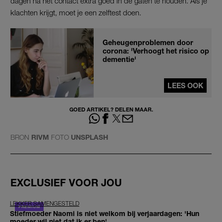
dagen na het contact extra goed in de gaten te houden. Als je
klachten krijgt, moet je een zelftest doen.
Geheugenproblemen door
corona: 'Verhoogt het risico op
dementie'
LEES OOK
GOED ARTIKEL? DELEN MAAR.
BRON
RIVM
FOTO
UNSPLASH
EXCLUSIEF VOOR JOU
LEKKER SAMENGESTELD
Stiefmoeder Naomi is niet welkom bij verjaardagen: 'Hun
moeder wil niet dat ik er ben'