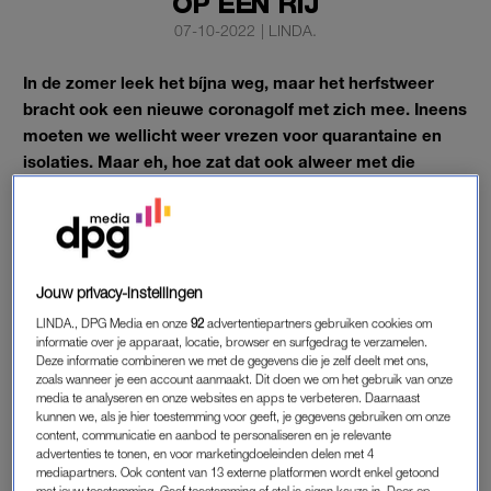
OP EEN RIJ
07-10-2022
|
LINDA.
In de zomer leek het bíjna weg, maar het herfstweer
bracht ook een nieuwe coronagolf met zich mee. Ineens
moeten we wellicht weer vrezen voor quarantaine en
isolaties. Maar eh, hoe zat dat ook alweer met die
coronaregels?
LINDA.nl zet de huidige coronaregels voor je op een rijtje.
Jouw privacy-instellingen
ZELFTEST BIJ KLACHTEN
LINDA., DPG Media en onze
92
advertentiepartners gebruiken cookies om
De voornaamste regel is inmiddels al jarenlang hetzelfde: bij
informatie over je apparaat, locatie, browser en surfgedrag te verzamelen.
klachten blijf je thuis. Koorts, hoesten, keelpijn, benauwdheid
Deze informatie combineren we met de gegevens die je zelf deelt met ons,
zoals wanneer je een account aanmaakt. Dit doen we om het gebruik van onze
en neusverkouden vallen volgens het RIVM onder
media te analyseren en onze websites en apps te verbeteren. Daarnaast
coronaklachten. Als je daar last van hebt, laat je je ook testen.
kunnen we, als je hier toestemming voor geeft, je gegevens gebruiken om onze
content, communicatie en aanbod te personaliseren en je relevante
Waar dat eerst bij de GGD moest gebeuren, volstaat nu een
advertenties te tonen, en voor marketingdoeleinden delen met 4
zelftest om te kijken of je
corona
hebt of toch gewoon een
mediapartners. Ook content van 13 externe platformen wordt enkel getoond
met jouw toestemming. Geef toestemming of stel je eigen keuze in. Door op