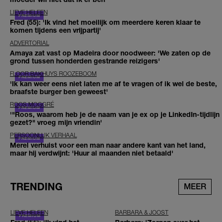
LIEVE HELEEN
Fred (55): 'Ik vind het moeilijk om meerdere keren klaar te
komen tijdens een vrijpartij'
ADVERTORIAL
Amaya zat vast op Madeira door noodweer: 'We zaten op de
grond tussen honderden gestrande reizigers'
FLOOR BAKHUYS ROOZEBOOM
'Ik kan weer eens niet laten me af te vragen of ik wel de beste,
braafste burger ben geweest'
ROOS MOGGRÉ
'"Roos, waarom heb je de naam van je ex op je LinkedIn-tijdlijn
gezet?" vroeg mijn vriendin'
PERSOONLIJK VERHAAL
Merel verhuist voor een man naar andere kant van het land,
maar hij verdwijnt: 'Huur al maanden niet betaald'
TRENDING
MEER
LIEVE HELEEN
BARBARA & JOOST