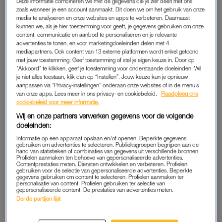
Deze informatie combineren we met de gegevens die je zelf deelt met ons,
Die vraag is nog niet zo makkelijk te beantwoorden. Dat
zoals wanneer je een account aanmaakt. Dit doen we om het gebruik van onze
verschilt namelijk per stof. Van hyaluronzuur heb je niet zoveel
media te analyseren en onze websites en apps te verbeteren. Daarnaast
kunnen we, als je hier toestemming voor geeft, je gegevens gebruiken om onze
nodig: dit ingrediënt zorgt al voor meer hydratatie in de huid bij
content, communicatie en aanbod te personaliseren en je relevante
een concentratie van 0,1%. Maar voor een stevigere huid moet
advertenties te tonen, en voor marketingdoeleinden delen met 4
mediapartners. Ook content van 13 externe platformen wordt enkel getoond
er van glycolzuur al 5% in je product zitten.
met jouw toestemming. Geef toestemming of stel je eigen keuze in. Door op
"Akkoord" te klikken, geef je toestemming voor onderstaande doeleinden. Wil
Maar helaas ben je er dan nog niet helemaal. Het percentage
je niet alles toestaan, klik dan op “Instellen”. Jouw keuze kun je opnieuw
aanpassen via “Privacy-instellingen” onderaan onze websites of in de menu’s
hangt namelijk ook af van wat je wilt bereiken met je skincare.
van onze apps. Lees meer in ons privacy- en cookiebeleid.
Raadpleeg ons
Wil je pigmentvlekken lichter maken met glycolzuur? Dan heb
cookiebeleid voor meer informatie.
je een hoger percentage nodig dan 5%, namelijk 8%.
Wij en onze partners verwerken gegevens voor de volgende
doeleinden:
Informatie op een apparaat opslaan en/of openen. Beperkte gegevens
DIT ZIJN DE GOEDE PERCENTAGES
gebruiken om advertenties te selecteren. Publieksgroepen begrijpen aan de
hand van statistieken of combinaties van gegevens uit verschillende bronnen.
Het is dus nog best ingewikkeld. Daarom heb ik de juiste
Profielen aanmaken ten behoeve van gepersonaliseerde advertenties.
Contentprestaties meten. Diensten ontwikkelen en verbeteren. Profielen
concentraties van de bekendste ingrediënten even voor je op
gebruiken voor de selectie van gepersonaliseerde advertenties. Beperkte
gegevens gebruiken om content te selecteren. Profielen aanmaken ter
een rijtje gezet:
personalisatie van content. Profielen gebruiken ter selectie van
gepersonaliseerde content. De prestaties van advertenties meten.
Derde partijen lijst
Vitamine A (retinol): in studies die een anti-aging-effect hebben
aangetoond, werden concentraties van 0,4 tot 1% gebruikt. In