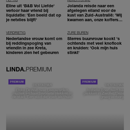
Eline uit 'B&B Vol Liefde'
Jolanda reisde naar een
verloor haar vriend bij
afgelegen eiland voor de
liquidatie: 'Een beeld dat op
kust van Zuid-Australië: 'Wij
je netvlies blijft'
kwamen aan, onze koffers
niet'
VERDRIETIG
ZURE BUREN
Nederlandse vrouw komt om
Sterres buurvrouw kookt 's
bij reddingspoging van
ochtends met veel knoflook
vriendin in zee Kreta,
en kruiden: 'Ook mijn huis
kinderen zien het gebeuren
stinkt'
LINDA.
PREMIUM
DE STAD VAN
DE STAD VAN
Elske DeWall over Leeuwarden,
Isabelle Boer deelt haar f
muziek en haar favoriete plekken in
plekken in Zwolle: 'Deze pl
de stad: 'Een stad die voelt als thuis'
graag verborgen'