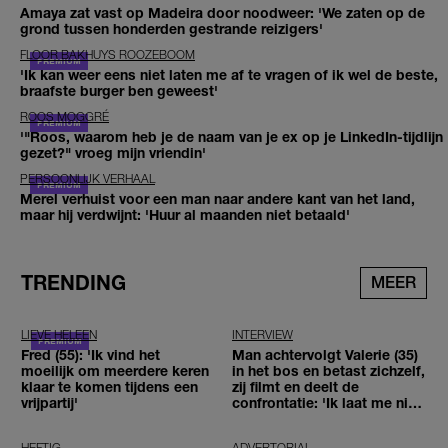
Amaya zat vast op Madeira door noodweer: 'We zaten op de
grond tussen honderden gestrande reizigers'
FLOOR BAKHUYS ROOZEBOOM
'Ik kan weer eens niet laten me af te vragen of ik wel de beste,
braafste burger ben geweest'
ROOS MOGGRÉ
'"Roos, waarom heb je de naam van je ex op je LinkedIn-tijdlijn
gezet?" vroeg mijn vriendin'
PERSOONLIJK VERHAAL
Merel verhuist voor een man naar andere kant van het land,
maar hij verdwijnt: 'Huur al maanden niet betaald'
TRENDING
MEER
LIEVE HELEEN
INTERVIEW
Fred (55): 'Ik vind het
Man achtervolgt Valerie (35)
moeilijk om meerdere keren
in het bos en betast zichzelf,
klaar te komen tijdens een
zij filmt en deelt de
vrijpartij'
confrontatie: 'Ik laat me niet
tegenhouden'
HEFTIG
ADVERTORIAL