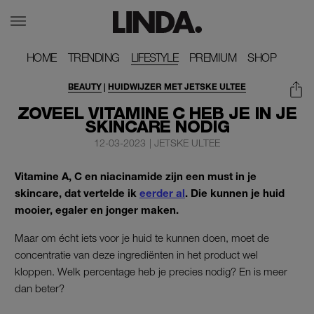
HOME
HOME
TRENDING
TRENDING
LIFESTYLE
PREMIUM
PREMIUM
SHOP
SHOP
BEAUTY
|
HUIDWIJZER MET JETSKE ULTEE
HUIDWIJZER
ZOVEEL VITAMINE C HEB JE IN JE
SKINCARE NODIG
12-03-2023
|
JETSKE ULTEE
Vitamine A, C en niacinamide zijn een must in je
skincare, dat vertelde ik
eerder al
. Die kunnen je huid
mooier, egaler en jonger maken.
Maar om écht iets voor je huid te kunnen doen, moet de
concentratie van deze ingrediënten in het product wel
kloppen. Welk percentage heb je precies nodig? En is meer
dan beter?