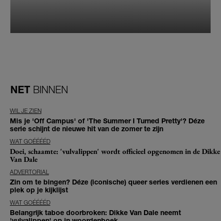
NET
BINNEN
WIL JE ZIEN
Mis je 'Off Campus' of 'The Summer I Turned Pretty'? Déze
serie schijnt de nieuwe hit van de zomer te zijn
WAT GOÉÉÉÉD
Doei, schaamte: 'vulvalippen' wordt officieel opgenomen in de Dikke
Van Dale
ADVERTORIAL
Zin om te bingen? Déze (iconische) queer series verdienen een
plek op je kijklijst
WAT GOÉÉÉÉD
Belangrijk taboe doorbroken: Dikke Van Dale neemt
'vulvalippen' op in woordenboek