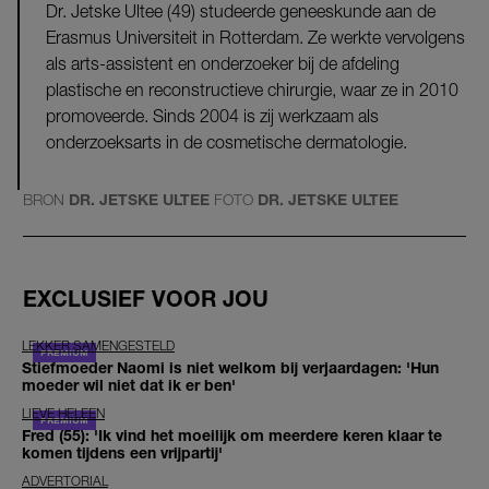
Dr. Jetske Ultee (49) studeerde geneeskunde aan de
Erasmus Universiteit in Rotterdam. Ze werkte vervolgens
als arts-assistent en onderzoeker bij de afdeling
plastische en reconstructieve chirurgie, waar ze in 2010
promoveerde. Sinds 2004 is zij werkzaam als
onderzoeksarts in de cosmetische dermatologie.
BRON
DR. JETSKE ULTEE
FOTO
DR. JETSKE ULTEE
EXCLUSIEF VOOR JOU
LEKKER SAMENGESTELD
Stiefmoeder Naomi is niet welkom bij verjaardagen: 'Hun
moeder wil niet dat ik er ben'
LIEVE HELEEN
Fred (55): 'Ik vind het moeilijk om meerdere keren klaar te
komen tijdens een vrijpartij'
ADVERTORIAL