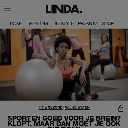
HOME
HOME
TRENDING
TRENDING
LIFESTYLE
LIFESTYLE
PREMIUM
PREMIUM
SHOP
SHOP
FIT & GEZOND
|
WIL JE WETEN
SPORTEN GOED VOOR JE BREIN?
KLOPT, MAAR DAN MOET JE ÓÓK