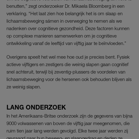
benutten,” zegt onderzoeker Dr. Mikaela Bloomberg in een
verklaring. “Het laat zien hoe belangrijk het is om slaap en
lichaamsbeweging sámen in overweging te nemen als we
nadenken over cognitieve gezondheid. Deze factoren kunnen
op complexe manieren samenwerken om je cognitieve
ontwikkeling vanaf de leeftijd van vijftig jaar te beïnvloeden.”
Overigens speelt het wel mee hoe oud je precies bent. Fysiek
actieve vijftigers en zestigers die weinig slapen gaan cognitief
snel achteruit, terwijl bij zeventig-plussers de voordelen van
lichaamsbeweging voor de hersenen ook behouden blijven als
ze weinig slapen.
LANG ONDERZOEK
In het Amerikaans-Britse onderzoek zijn de gegevens van bijna
9000 volwassenen van boven de vijftig jaar meegenomen, die
ruim tien jaar lang werden gevolgd. Elke twee jaar werden zij
gevraagd naar hun beweeg- en slaapgedrag en deden ze