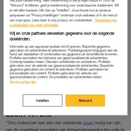
ook verrast dat regelmatig bewegen niet altijd voldoende is om
met jouw toestemming. Geef toestemming of stel je eigen keuze in. Door op
"Akkoord" te klikken, geef je toestemming voor onderstaande doeleinden. Wil
de langetermijneffecten van slaaptekort tegen te gaan.
je niet alles toestaan, klik dan op “Instellen”. Jouw keuze kun je opnieuw
aanpassen via “Privacy-instellingen” onderaan onze websites of in de menu’s
Mensen die veel sporten en ook tussen de zes en acht uur per
van onze apps. Lees meer in ons privacy- en cookiebeleid.
Raadpleeg ons
cookiebeleid voor meer informatie.
dag slapen, zijn cognitief juist beter dan leeftijdsgenoten
Wij en onze partners verwerken gegevens voor de volgende
naarmate ze ouder worden, blijkt uit het onderzoek. Slecht
doeleinden:
slapen en weinig sporten worden ook onafhankelijk van elkaar
Informatie op een apparaat opslaan en/of openen. Beperkte gegevens
geassocieerd met cognitieve achteruitgang.
gebruiken om advertenties te selecteren. Publieksgroepen begrijpen aan de
hand van statistieken of combinaties van gegevens uit verschillende bronnen.
Profielen aanmaken ten behoeve van gepersonaliseerde advertenties.
Contentprestaties meten. Diensten ontwikkelen en verbeteren. Profielen
Ook nergens puf voor? Deze
gebruiken voor de selectie van gepersonaliseerde advertenties. Beperkte
gegevens gebruiken om content te selecteren. Profielen aanmaken ter
slaapexpert vertelt waarom we
personalisatie van content. Profielen gebruiken ter selectie van
massaal moe zijn
gepersonaliseerde content. De prestaties van advertenties meten.
Derde partijen lijst
LEES OOK
Instellen
Akkoord
LUCKY 70+’ERS
“Ons onderzoek laat zien dat voldoende
slaap
nodig kan zijn
om de cognitieve voordelen van lichaamsbeweging ten volle te