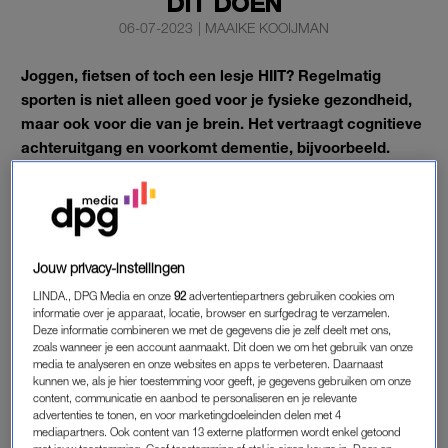
DIT DOEN
06-07-2023
|
MAAIKE KOOIJMAN
Joggen, fietsen of toch een lesje HIIT? Regelmatig
sporten is niet alleen goed voor je fysieke gezondheid,
maar ook voor die van je brein. Het vertraagt cognitieve
achteruitgang en voorkomt dementie, bijvoorbeeld.
Maar die effecten van sporten op het brein worden teniet
gedaan als je niet óók genoeg slaapt, blijkt uit nieuw
onderzoek.
Jouw privacy-instellingen
LINDA., DPG Media en onze
92
advertentiepartners gebruiken cookies om
SPORTEN, MAAR NIET SLAPEN
informatie over je apparaat, locatie, browser en surfgedrag te verzamelen.
Onderzoekers van het Institute of Epidemiology & Health Care
Deze informatie combineren we met de gegevens die je zelf deelt met ons,
zoals wanneer je een account aanmaakt. Dit doen we om het gebruik van onze
van University College London ontdekten dat het brein van
media te analyseren en onze websites en apps te verbeteren. Daarnaast
mensen mensen die vaak sporten, maar weinig (gemiddeld
kunnen we, als je hier toestemming voor geeft, je gegevens gebruiken om onze
content, communicatie en aanbod te personaliseren en je relevante
minder dan zes uur) slapen zelfs sneller achteruitgaat dan dat
advertenties te tonen, en voor marketingdoeleinden delen met 4
van mensen die weinig sporten. De onderzoekers waren zelf
mediapartners. Ook content van 13 externe platformen wordt enkel getoond