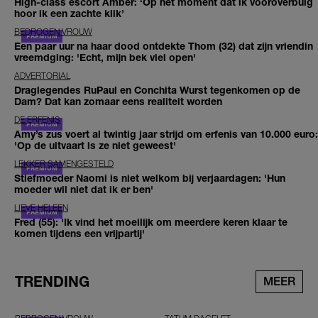
High-class escort Amber: ‘Op het moment dat ik vooroverbuig
hoor ik een zachte klik’
BEDROGEN VROUW
Een paar uur na haar dood ontdekte Thom (32) dat zijn vriendin
vreemdging: 'Echt, mijn bek viel open'
ADVERTORIAL
Draglegendes RuPaul en Conchita Wurst tegenkomen op de
Dam? Dat kan zomaar eens realiteit worden
DE ERFENIS
Amy’s zus voert al twintig jaar strijd om erfenis van 10.000 euro:
'Op de uitvaart is ze niet geweest'
LEKKER SAMENGESTELD
Stiefmoeder Naomi is niet welkom bij verjaardagen: 'Hun
moeder wil niet dat ik er ben'
LIEVE HELEEN
Fred (55): 'Ik vind het moeilijk om meerdere keren klaar te
komen tijdens een vrijpartij'
TRENDING
MEER