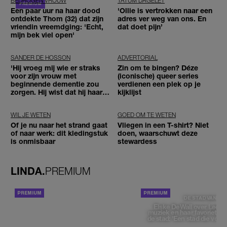
BEDROGEN VROUW
TATUM DAGELET
Een paar uur na haar dood
'Ollie is vertrokken naar een
ontdekte Thom (32) dat zijn
adres ver weg van ons. En
vriendin vreemdging: 'Echt,
dat doet pijn’
mijn bek viel open'
SANDER DE HOSSON
ADVERTORIAL
'Hij vroeg mij wie er straks
Zin om te bingen? Déze
voor zijn vrouw met
(iconische) queer series
beginnende dementie zou
verdienen een plek op je
zorgen. Hij wist dat hij haar
kijklijst
zou moeten loslaten'
WIL JE WETEN
GOED OM TE WETEN
Of je nu naar het strand gaat
Vliegen in een T-shirt? Niet
of naar werk: dit kledingstuk
doen, waarschuwt deze
is onmisbaar
stewardess
LINDA.
PREMIUM
ACHTERGROND
DE STAD VAN
Elske DeWall over Leeu
muziek en haar favoriete p
de stad: 'Een stad die voelt 