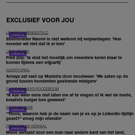
EXCLUSIEF VOOR JOU
LEKKER SAMENGESTELD
Stiefmoeder Naomi is niet welkom bij verjaardagen: 'Hun
moeder wil niet dat ik er ben'
LIEVE HELEEN
Fred (55): 'Ik vind het moeilijk om meerdere keren klaar te
komen tijdens een vrijpartij'
ADVERTORIAL
Amaya zat vast op Madeira door noodweer: 'We zaten op de
grond tussen honderden gestrande reizigers'
FLOOR BAKHUYS ROOZEBOOM
'Ik kan weer eens niet laten me af te vragen of ik wel de beste,
braafste burger ben geweest'
ROOS MOGGRÉ
'"Roos, waarom heb je de naam van je ex op je LinkedIn-tijdlijn
gezet?" vroeg mijn vriendin'
PERSOONLIJK VERHAAL
Merel verhuist voor een man naar andere kant van het land,