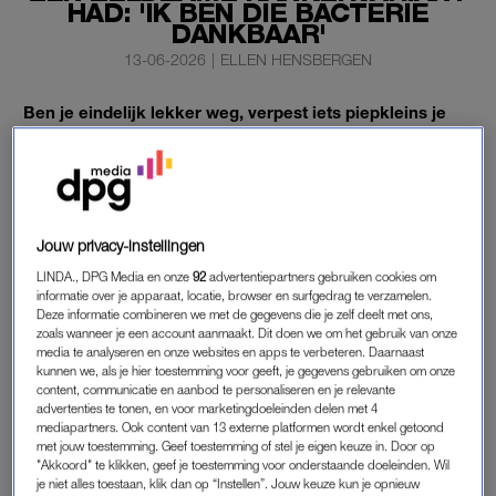
HAD: 'IK BEN DIE BACTERIE
DANKBAAR'
13-06-2026
|
ELLEN HENSBERGEN
Ben je eindelijk lekker weg, verpest iets piepkleins je
hele reis. Deze vakantiegangers werden doodziek op
hun reisbestemming.
Sebastiaan Horn (43, ondernemer) liep in 2022 de beruchte
Bali belly
-bacterie op.
Jouw privacy-instellingen
LINDA., DPG Media en onze
92
advertentiepartners gebruiken cookies om
informatie over je apparaat, locatie, browser en surfgedrag te verzamelen.
‘BALI BELLY’
Deze informatie combineren we met de gegevens die je zelf deelt met ons,
zoals wanneer je een account aanmaakt. Dit doen we om het gebruik van onze
“Onze huwelijksreis op Bali eindigde niet met een
media te analyseren en onze websites en apps te verbeteren. Daarnaast
zonsondergang, maar hangend boven de wc met 41 graden
kunnen we, als je hier toestemming voor geeft, je gegevens gebruiken om onze
content, communicatie en aanbod te personaliseren en je relevante
koorts, ernstige diarree en continu overgeven. Ik dacht aan
advertenties te tonen, en voor marketingdoeleinden delen met 4
verkeerde saté en verwachtte dat het snel over zou gaan,
mediapartners. Ook content van 13 externe platformen wordt enkel getoond
maar het werd alleen maar erger. Ik vreesde malaria of
met jouw toestemming. Geef toestemming of stel je eigen keuze in. Door op
"Akkoord" te klikken, geef je toestemming voor onderstaande doeleinden. Wil
dengue, maar durfde niet naar een arts. We zaten in het
je niet alles toestaan, klik dan op “Instellen”. Jouw keuze kun je opnieuw