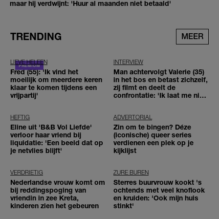
maar hij verdwijnt: 'Huur al maanden niet betaald'
TRENDING
MEER
LIEVE HELEEN
INTERVIEW
Fred (55): 'Ik vind het
Man achtervolgt Valerie (35)
moeilijk om meerdere keren
in het bos en betast zichzelf,
klaar te komen tijdens een
zij filmt en deelt de
vrijpartij'
confrontatie: 'Ik laat me niet
tegenhouden'
HEFTIG
ADVERTORIAL
Eline uit 'B&B Vol Liefde'
Zin om te bingen? Déze
verloor haar vriend bij
(iconische) queer series
liquidatie: 'Een beeld dat op
verdienen een plek op je
je netvlies blijft'
kijklijst
VERDRIETIG
ZURE BUREN
Nederlandse vrouw komt om
Sterres buurvrouw kookt 's
bij reddingspoging van
ochtends met veel knoflook
vriendin in zee Kreta,
en kruiden: 'Ook mijn huis
kinderen zien het gebeuren
stinkt'