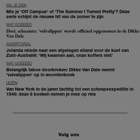
WIL JE ZIEN
Mis je 'Off Campus' of 'The Summer I Turned Pretty'? Déze
serie schijnt de nieuwe hit van de zomer te zijn
WAT GOÉÉÉÉD
Doei, schaamte: 'vulvalippen' wordt officieel opgenomen in de Dikke
Van Dale
ADVERTORIAL
Jolanda reisde naar een afgelegen eiland voor de kust van
Zuid-Australië: 'Wij kwamen aan, onze koffers niet'
WAT GOÉÉÉÉD
Belangrijk taboe doorbroken: Dikke Van Dale neemt
'vulvalippen' op in woordenboek
LEZEN
Van New York in de jaren tachtig tot een scheepsexpeditie in
1540: deze 6 boeken nemen je mee op reis
Volg ons