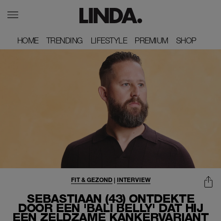
HOME
HOME
TRENDING
TRENDING
LIFESTYLE
LIFESTYLE
PREMIUM
PREMIUM
SHOP
SHOP
FIT & GEZOND
|
INTERVIEW
SEBASTIAAN (43) ONTDEKTE
DOOR EEN 'BALI BELLY' DAT HIJ
EEN ZELDZAME KANKERVARIANT