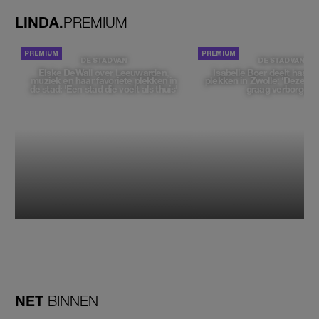
LINDA.
PREMIUM
DE STAD VAN
DE STAD VAN
Elske DeWall over Leeuwarden,
Isabelle Boer deelt haar f
muziek en haar favoriete plekken in
plekken in Zwolle: 'Deze pl
de stad: 'Een stad die voelt als thuis'
graag verborgen'
NET
BINNEN