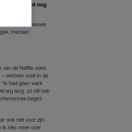
stil heb ik het nog
NDA. over zijn nieuwe
s gek, mensen
 van de Netflix-serie
– verloren voelt in de
 “Ik had geen werk
 erg lang, zó stil heb
 portemonnee begint
ar ook niet voor zijn
 ik niks meer over