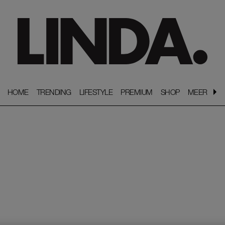
HOME
HOME
TRENDING
TRENDING
LIFESTYLE
LIFESTYLE
PREMIUM
PREMIUM
SHOP
SHOP
MEER
MEER