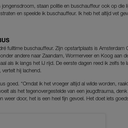
 jongensdroom, staan politie en buschauffeur ook op die lij
 straten en speelde ik buschauffeur. Ik heb het altijd vet 
BUS
é fulltime buschauffeur. Zijn opstartplaats is Amsterdam C
rs onder andere naar Zaandam, Wormerveer en Koog aan d
maal als ik langs het IJ rijd. De eerste dagen reed ik zelfs t
vertelt hij lachend.
s goed. “Omdat ik het vroeger altijd al wilde worden, raakt
oelt als het tegenovergestelde van een jeugdtrauma, denk 
n weer door, het is een heel fijn gevoel. Het doet iets goed