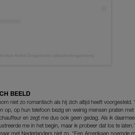
eld door André Dongelmans (@andredongelmans)
CH BEELD
om niet zo romantisch als hij zich altijd heeft voorgesteld.
oon op, op hun telefoon bezig en weinig mensen praten met 
chauffeur en zegt me dus ook geen gedag. Als ik daarmee
streerde me in het begin, maar ik probeer dat los te laten.”
e, maar met Nederlanders niet zo. “Een Amerikaan noemde m