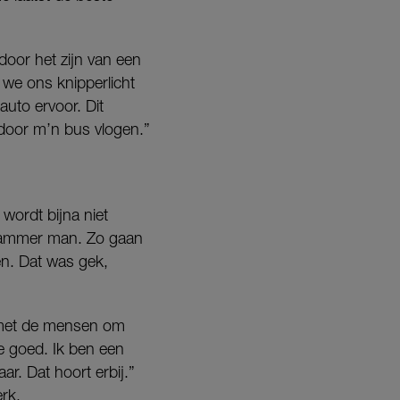
door het zijn van een
 we ons knipperlicht
uto ervoor. Dit
door m’n bus vlogen.”
 wordt bijna niet
‘Jammer man. Zo gaan
en. Dat was gek,
n met de mensen om
e goed. Ik ben een
r. Dat hoort erbij.”
erk.