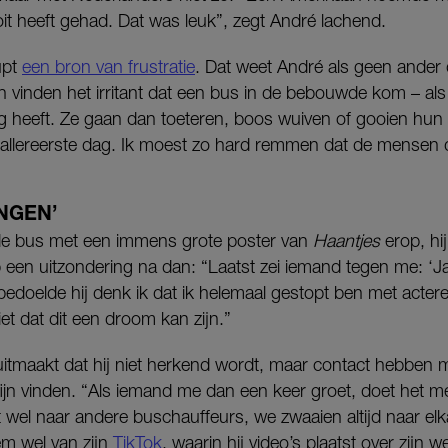
oit heeft gehad. Dat was leuk”, zegt André lachend.
upt
een bron van frustratie
. Dat weet André als geen ander 
 vinden het irritant dat een bus in de bebouwde kom – als
 heeft. Ze gaan dan toeteren, boos wuiven of gooien hun a
allereerste dag. Ik moest zo hard remmen dat de mensen 
INGEN’
 de bus met een immens grote poster van
Haantjes
erop, hij
p een uitzondering na dan: “Laatst zei iemand tegen me: 
edoelde hij denk ik dat ik helemaal gestopt ben met acter
t dat dit een droom kan zijn.”
 uitmaakt dat hij niet herkend wordt, maar contact hebbe
fijn vinden. “Als iemand me dan een keer groet, doet het m
el naar andere buschauffeurs, we zwaaien altijd naar elkaa
m wel van zijn
TikTok
, waarin hij video’s plaatst over zijn w