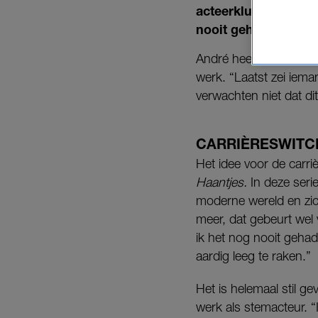
acteerklussen heeft 
nooit gehad.’
André heeft er net een
werk. “Laatst zei iem
verwachten niet dat di
CARRIÈRESWITC
Het idee voor de carri
Haantjes.
In deze serie
moderne wereld en zic
meer, dat gebeurt wel
ik het nog nooit gehad
aardig leeg te raken.”
Het is helemaal stil ge
werk als stemacteur. 