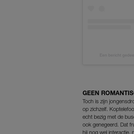
Een bericht gede
GEEN ROMANTIS
Toch is zijn jongensdro
op zichzelf. Koptelef
echt bezig met de bus
ook genegeerd. Dat fru
hij nog wel interacti