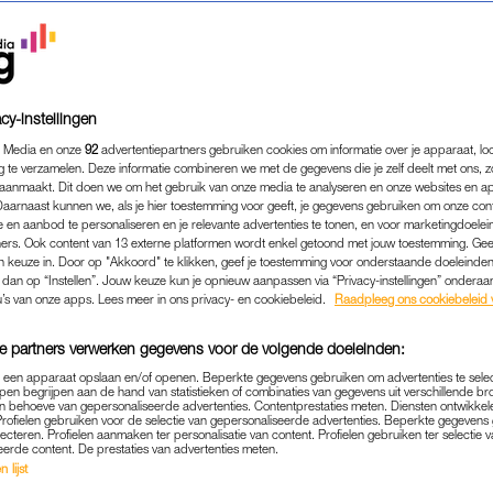
cy-instellingen
 Media en onze
92
advertentiepartners gebruiken cookies om informatie over je apparaat, lo
g te verzamelen. Deze informatie combineren we met de gegevens die je zelf deelt met ons, z
aanmaakt. Dit doen we om het gebruik van onze media te analyseren en onze websites en a
Daarnaast kunnen we, als je hier toestemming voor geeft, je gegevens gebruiken om onze con
 en aanbod te personaliseren en je relevante advertenties te tonen, en voor marketingdoele
ers. Ook content van 13 externe platformen wordt enkel getoond met jouw toestemming. Ge
gen keuze in. Door op "Akkoord" te klikken, geef je toestemming voor onderstaande doeleinden. 
k dan op “Instellen”. Jouw keuze kun je opnieuw aanpassen via “Privacy-instellingen” ondera
GELD & CARRIÈRE
|
INTERVIEW
u’s van onze apps. Lees meer in ons privacy- en cookiebeleid.
Raadpleeg ons cookiebeleid 
ANDRÉ DONGELMANS WERK
e partners verwerken gegevens voor de volgende doeleinden:
FFEUR: 'PASSAGIERS ZEG
p een apparaat opslaan en/of openen. Beperkte gegevens gebruiken om advertenties te sele
GEDAG MEER'
pen begrijpen aan de hand van statistieken of combinaties van gegevens uit verschillende br
 behoeve van gepersonaliseerde advertenties. Contentprestaties meten. Diensten ontwikkel
Profielen gebruiken voor de selectie van gepersonaliseerde advertenties. Beperkte gegeven
25-03-2025
|
JARA HELMS
lecteren. Profielen aanmaken ter personalisatie van content. Profielen gebruiken ter selectie 
eerde content. De prestaties van advertenties meten.
 lijst
 bij menigeen bekend als acteur. Maar door een ge