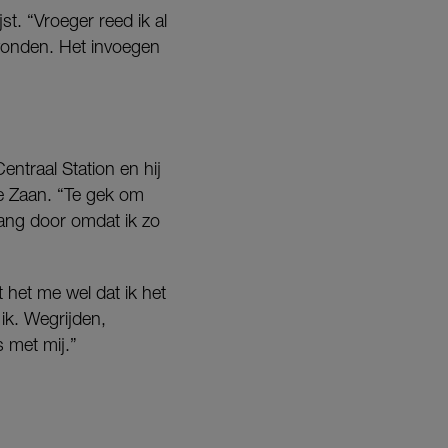
st. “Vroeger reed ik al
gevonden. Het invoegen
entraal Station en hij
e Zaan. “Te gek om
e lang door omdat ik zo
 het me wel dat ik het
ik. Wegrijden,
s met mij.”