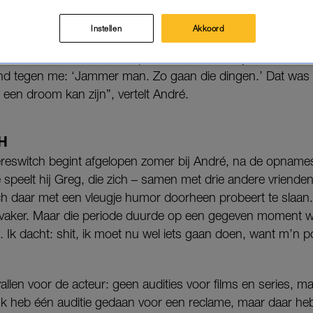
hij een carrièreswitch gemaakt tot buschauffeur: ‘Zó 
Instellen
Akkoord
 dienst als buschauffeur op zitten, wanneer hij belt met LI
and tegen me: ‘Jammer man. Zo gaan die dingen.’ Dat wa
t een droom kan zijn”, vertelt André.
H
èreswitch begint afgelopen zomer bij André, na de opnames
 speelt hij Greg, die zich – samen met drie andere vrienden 
h daar met een vleugje humor doorheen probeert te slaan.
 vaker. Maar die periode duurde op een gegeven moment wel
. Ik dacht: shit, ik moet nu wel iets gaan doen, want m’n
vallen voor de acteur: geen audities voor films en series, ma
“Ik heb één auditie gedaan voor een reclame, maar daar heb