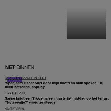
NET
BINNEN
DE ALLEENSTAANDE MOEDER
'Spanjaard Oscar blijft door mijn hoofd en buik spoken. Hij
heeft hetzelfde, appt hij'
TIKKIE TE VEEL
Sanne krijgt een Tikkie na een 'gastvrije' middag op het terras:
''Nog eentje?' vroeg ze steeds'
ADVERTORIAL