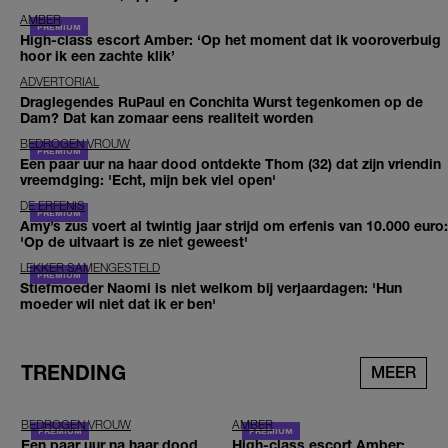
AMBER
High-class escort Amber: ‘Op het moment dat ik vooroverbuig
hoor ik een zachte klik’
ADVERTORIAL
Draglegendes RuPaul en Conchita Wurst tegenkomen op de
Dam? Dat kan zomaar eens realiteit worden
BEDROGEN VROUW
Een paar uur na haar dood ontdekte Thom (32) dat zijn vriendin
vreemdging: 'Echt, mijn bek viel open'
DE ERFENIS
Amy’s zus voert al twintig jaar strijd om erfenis van 10.000 euro:
'Op de uitvaart is ze niet geweest'
LEKKER SAMENGESTELD
Stiefmoeder Naomi is niet welkom bij verjaardagen: 'Hun
moeder wil niet dat ik er ben'
TRENDING
MEER
BEDROGEN VROUW
AMBER
Een paar uur na haar dood
High-class escort Amber: