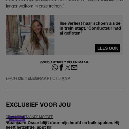
langer welkom in onze treinen.”
Ilse verliest haar schoen als ze
in trein stapt: 'Conducteur had
al gefloten'
LEES OOK
GOED ARTIKEL? DELEN MAAR.
BRON
DE TELEGRAAF
FOTO
ANP
EXCLUSIEF VOOR JOU
DE ALLEENSTAANDE MOEDER
'Spanjaard Oscar blijft door mijn hoofd en buik spoken. Hij
heeft hetzelfde, appt hij'