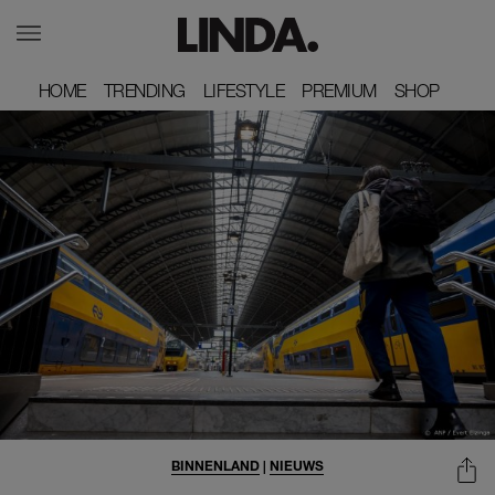
HOME
HOME
TRENDING
TRENDING
LIFESTYLE
LIFESTYLE
PREMIUM
PREMIUM
SHOP
SHOP
BINNENLAND
|
NIEUWS