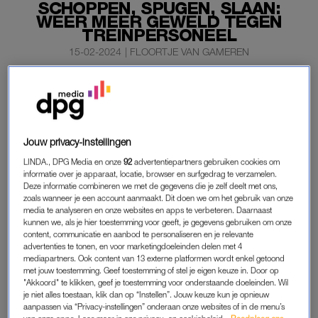
SCHOPPEN, SPUGEN, SLAAN:
WEER MEER GEWELD TEGEN
TREINPERSONEEL
15-02-2024
|
FLOORTJE VAN GAMEREN
Treinpersoneel heeft het zwaar te verduren en het
aantal geweldsincidenten neemt alleen maar toe.
Schoppen, spugen, slaan en zelfs steken met een mes:
het komt steeds vaker voor.
Jouw privacy-instellingen
LINDA., DPG Media en onze
92
advertentiepartners gebruiken cookies om
Vorig jaar namen de ernstige geweldsincidenten toe van 965
informatie over je apparaat, locatie, browser en surfgedrag te verzamelen.
naar 1042. Dat meldt
De Telegraaf
.
Deze informatie combineren we met de gegevens die je zelf deelt met ons,
zoals wanneer je een account aanmaakt. Dit doen we om het gebruik van onze
media te analyseren en onze websites en apps te verbeteren. Daarnaast
kunnen we, als je hier toestemming voor geeft, je gegevens gebruiken om onze
TREINPERSONEEL
content, communicatie en aanbod te personaliseren en je relevante
advertenties te tonen, en voor marketingdoeleinden delen met 4
Uit cijfers van de NS blijkt dat het aantal meldingen over
mediapartners. Ook content van 13 externe platformen wordt enkel getoond
agressie in de trein
en op de perrons elk jaar stijgt. In 2019
met jouw toestemming. Geef toestemming of stel je eigen keuze in. Door op
ging het in totaal nog om 678 incidenten, vorig jaar was dat
"Akkoord" te klikken, geef je toestemming voor onderstaande doeleinden. Wil
je niet alles toestaan, klik dan op “Instellen”. Jouw keuze kun je opnieuw
aantal met bijna 400 incidenten toegenomen. Vorig jaar moest
aanpassen via “Privacy-instellingen” onderaan onze websites of in de menu’s
de NS de politie ruim dertienduizend keer inschakelen