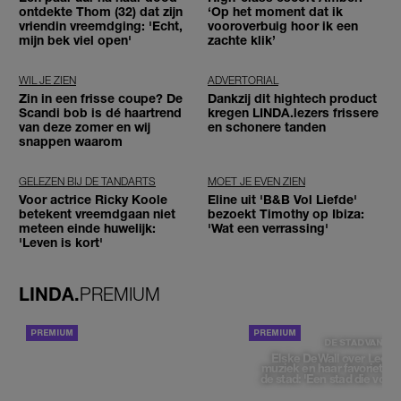
ontdekte Thom (32) dat zijn
‘Op het moment dat ik
vriendin vreemdging: 'Echt,
vooroverbuig hoor ik een
mijn bek viel open'
zachte klik’
WIL JE ZIEN
ADVERTORIAL
Zin in een frisse coupe? De
Dankzij dit hightech product
Scandi bob is dé haartrend
kregen LINDA.lezers frissere
van deze zomer en wij
en schonere tanden
snappen waarom
GELEZEN BIJ DE TANDARTS
MOET JE EVEN ZIEN
Voor actrice Ricky Koole
Eline uit 'B&B Vol Liefde'
betekent vreemdgaan niet
bezoekt Timothy op Ibiza:
meteen einde huwelijk:
'Wat een verrassing'
'Leven is kort'
LINDA.
PREMIUM
ACHTERGROND
DE STAD VAN
Elske DeWall over Leeu
muziek en haar favoriete p
de stad: 'Een stad die voelt 