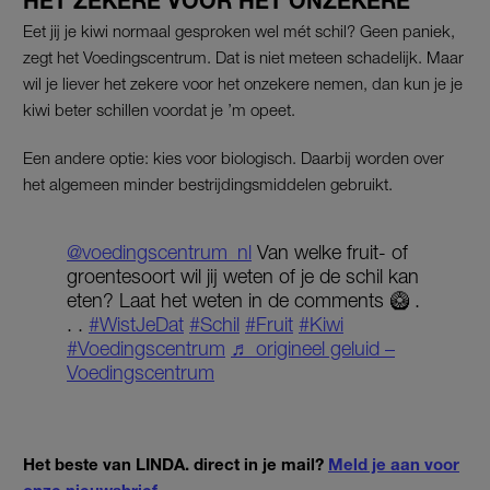
HET ZEKERE VOOR HET ONZEKERE
Eet jij je kiwi normaal gesproken wel mét schil? Geen paniek,
zegt het Voedingscentrum. Dat is niet meteen schadelijk. Maar
wil je liever het zekere voor het onzekere nemen, dan kun je je
kiwi beter schillen voordat je ’m opeet.
Een andere optie: kies voor biologisch. Daarbij worden over
het algemeen minder bestrijdingsmiddelen gebruikt.
@voedingscentrum_nl
Van welke fruit- of
groentesoort wil jij weten of je de schil kan
eten? Laat het weten in de comments 🥝 .
. .
#WistJeDat
#Schil
#Fruit
#Kiwi
#Voedingscentrum
♬ origineel geluid –
Voedingscentrum
Het beste van LINDA. direct in je mail?
Meld je aan voor
onze nieuwsbrief
.