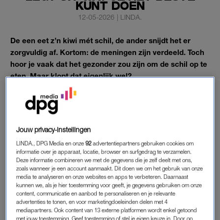
KUNT DOEN
12-05-2026
|
LINDA.
De een eet z’n kiwi mét schil, de ander snijdt het er
zorgvuldig af. Kortom: de meningen zijn verdeeld. Toch
hoor je vaak dat het gezonder zou zijn om de schil op te
eten. Maar klopt dat eigenlijk wel?
In onderstaande video geeft het
Voedingscentrum
duidelijkheid.
Jouw privacy-instellingen
SCHIL ETEN VAN EEN KIWI
LINDA., DPG Media en onze
92
advertentiepartners gebruiken cookies om
informatie over je apparaat, locatie, browser en surfgedrag te verzamelen.
Het Voedingscentrum legt uit dat je van veel groente- en
Deze informatie combineren we met de gegevens die je zelf deelt met ons,
fruitsoorten de schil prima kunt eten. Denk aan een appel of
zoals wanneer je een account aanmaakt. Dit doen we om het gebruik van onze
komkommer. Juist in of vlak onder de schil zitten namelijk
media te analyseren en onze websites en apps te verbeteren. Daarnaast
kunnen we, als je hier toestemming voor geeft, je gegevens gebruiken om onze
vaak belangrijke voedingsstoffen.
content, communicatie en aanbod te personaliseren en je relevante
advertenties te tonen, en voor marketingdoeleinden delen met 4
Toch ligt dat bij een kiwi net even anders. Niet alleen vinden
mediapartners. Ook content van 13 externe platformen wordt enkel getoond
met jouw toestemming. Geef toestemming of stel je eigen keuze in. Door op