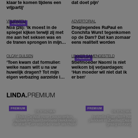
klaar te komen tijdens een
dat doet pijn’
vrijpartij'
VRIJPARTIJ
ADVERTORIAL
Noa (26): 'Ik moest in de
Draglegendes RuPaul en
spiegel kijken terwijl zij met
Conchita Wurst tegenkomen
me aan het seksen was en
op de Dam? Dat kan zomaar
de tranen sprongen in mijn
eens realiteit worden
ogen'
OLCAY GULSEN
LEKKER SAMENGESTELD
'Toen kwam dat formulier:
Stiefmoeder Naomi is niet
welke naam wilt u na uw
welkom bij verjaardagen:
huwelijk dragen? Tot mijn
'Hun moeder wil niet dat ik
eigen verbazing aarzelde ik
er ben'
geen moment'
LINDA.
PREMIUM
DE STAD VAN
DE STAD VAN
Elske DeWall over Leeuwarden,
Isabelle Boer deelt haar f
muziek en haar favoriete plekken in
plekken in Zwolle: 'Deze pl
de stad: 'Een stad die voelt als thuis'
graag verborgen'