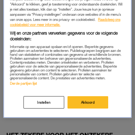
veel mensen de harige schil niet bepaald aantrekkelijk, er
"Akkoord" te klikken, geef je toestemming voor onderstaande doeleinden. Wil
speelt nog iets anders mee: de regelgeving rondom
je niet alles toestaan, klik dan op “Instellen”. Jouw keuze kun je opnieuw
aanpassen via “Privacy-instellingen” onderaan onze websites of in de menu’s
bestrijdingsmiddelen.
van onze apps. Lees meer in ons privacy- en cookiebeleid.
Raadpleeg ons
cookiebeleid voor meer informatie.
Wij en onze partners verwerken gegevens voor de volgende
BESTRIJDINGSMIDDELEN
doeleinden:
Voor groente en fruit gelden namelijk speciale regels over
Informatie op een apparaat opslaan en/of openen. Beperkte gegevens
gebruiken om advertenties te selecteren. Publieksgroepen begrijpen aan de
hoeveel bestrijdingsmiddelen erin mogen zitten. Daarbij wordt
hand van statistieken of combinaties van gegevens uit verschillende bronnen.
rekening gehouden met hoe we producten meestal eten. Bij
Profielen aanmaken ten behoeve van gepersonaliseerde advertenties.
Contentprestaties meten. Diensten ontwikkelen en verbeteren. Profielen
appels en komkommers gaan producenten ervan uit dat
gebruiken voor de selectie van gepersonaliseerde advertenties. Beperkte
gegevens gebruiken om content te selecteren. Profielen aanmaken ter
consumenten de schil opeten. Bij kiwi’s gaan zij ervan uit dat je
personalisatie van content. Profielen gebruiken ter selectie van
gepersonaliseerde content. De prestaties van advertenties meten.
de schil niet opeet.
Derde partijen lijst
Het Voedingscentrum legt uit: “Dat betekent dus dat we van
de schil van de kiwi niet weten hoeveel bestrijdingsmiddelen
Instellen
Akkoord
erin zitten.” Hetzelfde geldt bijvoorbeeld voor de schil van een
banaan
of pompoen.