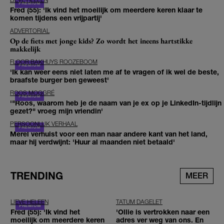
Fred (55): 'Ik vind het moeilijk om meerdere keren klaar te
komen tijdens een vrijpartij'
ADVERTORIAL
Op de fiets met jonge kids? Zo wordt het ineens hartstikke
makkelijk
FLOOR BAKHUYS ROOZEBOOM
'Ik kan weer eens niet laten me af te vragen of ik wel de beste,
braafste burger ben geweest'
ROOS MOGGRÉ
'"Roos, waarom heb je de naam van je ex op je LinkedIn-tijdlijn
gezet?" vroeg mijn vriendin'
PERSOONLIJK VERHAAL
Merel verhuist voor een man naar andere kant van het land,
maar hij verdwijnt: 'Huur al maanden niet betaald'
TRENDING
MEER
LIEVE HELEEN
TATUM DAGELET
Fred (55): 'Ik vind het
'Ollie is vertrokken naar een
moeilijk om meerdere keren
adres ver weg van ons. En