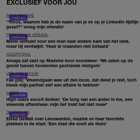
EXCLUSIEF VOOR JOU
ROOS MOGGRÉ
'"Roos, waarom heb je de naam van je ex op je LinkedIn-tijdlijn
gezet?" vroeg mijn vriendin'
PERSOONLIJK VERHAAL
Merel verhuist voor een man naar andere kant van het land,
maar hij verdwijnt: 'Huur al maanden niet betaald'
ADVERTORIAL
Amaya zat vast op Madeira door noodweer: 'We zaten op de
grond tussen honderden gestrande reizigers'
VERLATEN VROUW
Fae (24): 'Vreemdgaan was uit den boze, dat deed je niet, toch
bleek mijn partner zelf een affaire te hebben'
AMBER
High-class escort Amber: 'De tong van een ander in me, een
vreemde aftershave: mijn lief trekt het niet meer'
DE STAD VAN
Elske DeWall over Leeuwarden, muziek en haar favoriete
plekken in de stad: 'Een stad die voelt als thuis'