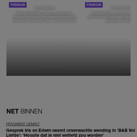
DE STAD VAN
DE STAD VAN
Elske DeWall over Leeuwarden,
Isabelle Boer deelt haar f
muziek en haar favoriete plekken in
plekken in Zwolle: 'Deze pl
de stad: 'Een stad die voelt als thuis'
graag verborgen'
NET
BINNEN
FRAGMENT GEMIST
Gesprek Iris en Edwin neemt onverwachte wending in 'B&B Vol
Liefde': 'Hoopte dat je niet verliefd zou worden'