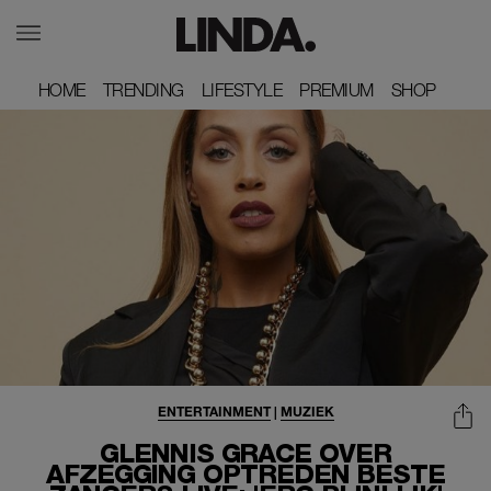
HOME
HOME
TRENDING
TRENDING
LIFESTYLE
LIFESTYLE
PREMIUM
PREMIUM
SHOP
SHOP
ENTERTAINMENT
|
MUZIEK
GLENNIS GRACE OVER
AFZEGGING OPTREDEN BESTE