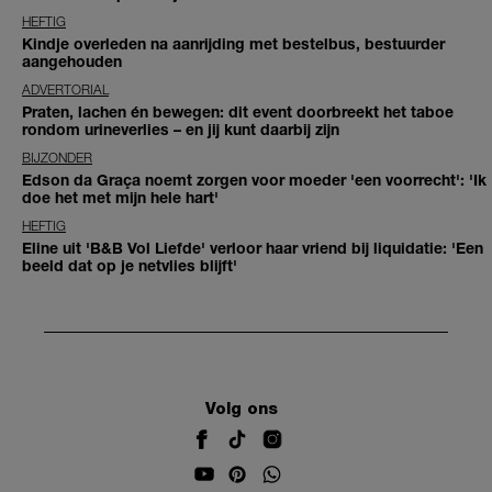
HEFTIG
Kindje overleden na aanrijding met bestelbus, bestuurder
aangehouden
ADVERTORIAL
Praten, lachen én bewegen: dit event doorbreekt het taboe
rondom urineverlies – en jij kunt daarbij zijn
BIJZONDER
Edson da Graça noemt zorgen voor moeder 'een voorrecht': 'Ik
doe het met mijn hele hart'
HEFTIG
Eline uit 'B&B Vol Liefde' verloor haar vriend bij liquidatie: 'Een
beeld dat op je netvlies blijft'
Volg ons