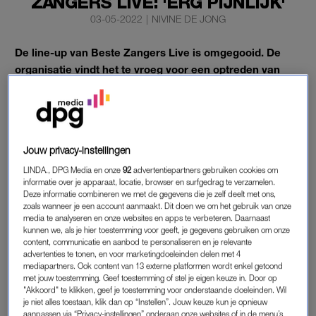
ZANGERS LIVE: 'ERG PIJNLIJK'
03-05-2022
|
NIVINE DE JONG
De line-up van Beste Zangers Live is omgegooid. De
organisatie vindt het te vroeg voor een optreden van
Glennis Grace na het
‘supermarkt-incident’
. De
zangeres betreurt dit besluit.
Grace vindt het ‘erg pijnlijk’ dat het optreden is geannuleerd.
Ze heeft fijne herinneringen aan haar deelname aan het
Jouw privacy-instellingen
programma
Beste Zangers
. Dat laat haar management weten
LINDA., DPG Media en onze
92
advertentiepartners gebruiken cookies om
aan
Shownieuws
.
informatie over je apparaat, locatie, browser en surfgedrag te verzamelen.
Deze informatie combineren we met de gegevens die je zelf deelt met ons,
zoals wanneer je een account aanmaakt. Dit doen we om het gebruik van onze
media te analyseren en onze websites en apps te verbeteren. Daarnaast
BESTE ZANGERS LIVE
kunnen we, als je hier toestemming voor geeft, je gegevens gebruiken om onze
content, communicatie en aanbod te personaliseren en je relevante
Op Facebook heeft de organisatie van het optreden, dat op 13
advertenties te tonen, en voor marketingdoeleinden delen met 4
en 14 mei plaatsvindt in Rotterdam Ahoy, een verklaring
mediapartners. Ook content van 13 externe platformen wordt enkel getoond
met jouw toestemming. Geef toestemming of stel je eigen keuze in. Door op
geplaatst over het besluit Grace uit de line-up te halen. ‘Helaas
"Akkoord" te klikken, geef je toestemming voor onderstaande doeleinden. Wil
moeten we aankondigen dat we onze line-up hebben
je niet alles toestaan, klik dan op “Instellen”. Jouw keuze kun je opnieuw
aanpassen via “Privacy-instellingen” onderaan onze websites of in de menu’s
aangepast.
Beste Zangers
staat voor verbinding door middel