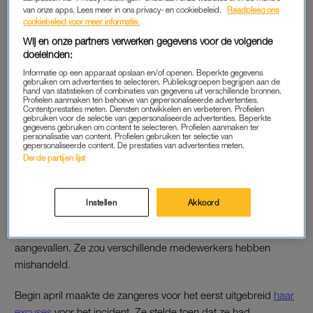
van onze apps. Lees meer in ons privacy- en cookiebeleid.
Raadpleeg ons
van muziek en interactie met elkaar (artiest en publiek)’,
cookiebeleid voor meer informatie.
schrijft de organisatie.
Wij en onze partners verwerken gegevens voor de volgende
doeleinden:
‘Op dit moment kunnen we dit niet waarborgen met Glennis
Informatie op een apparaat opslaan en/of openen. Beperkte gegevens
Grace in de line-up. We voelen dat deze editie van Beste
gebruiken om advertenties te selecteren. Publieksgroepen begrijpen aan de
hand van statistieken of combinaties van gegevens uit verschillende bronnen.
Zangers Live te vroeg komt, om een optreden van Glennis ten
Profielen aanmaken ten behoeve van gepersonaliseerde advertenties.
Contentprestaties meten. Diensten ontwikkelen en verbeteren. Profielen
volle tot haar recht te laten komen.’ De organisatie kondigt aan
gebruiken voor de selectie van gepersonaliseerde advertenties. Beperkte
gegevens gebruiken om content te selecteren. Profielen aanmaken ter
dat Grace zal worden vervangen door een andere artiest.
personalisatie van content. Profielen gebruiken ter selectie van
gepersonaliseerde content. De prestaties van advertenties meten.
‘Morgen zullen wij een vervangende naam aankondigen.’
Derde partijen lijst
GEWELDSINCIDENT
Instellen
Akkoord
Grace werd half februari aangehouden nadat ze verhaal was
gaan halen in een supermarkt omdat haar zoon er zou zijn
aangevallen. Ze zou verschillende medewerkers hebben
mishandeld.
Begin april maakte de zangeres voor het eerst uitgebreid
haar
excuses
voor het incident. Ze stelde toen dat ze had