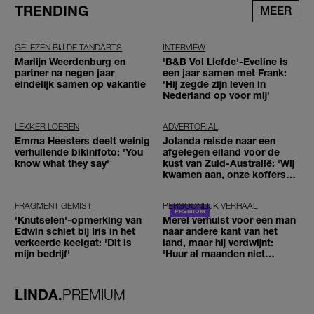
TRENDING
MEER
GELEZEN BIJ DE TANDARTS
INTERVIEW
Marlijn Weerdenburg en
'B&B Vol Liefde'-Eveline is
partner na negen jaar
een jaar samen met Frank:
eindelijk samen op vakantie
'Hij zegde zijn leven in
Nederland op voor mij'
LEKKER LOEREN
ADVERTORIAL
Emma Heesters deelt weinig
Jolanda reisde naar een
verhullende bikinifoto: 'You
afgelegen eiland voor de
know what they say'
kust van Zuid-Australië: 'Wij
kwamen aan, onze koffers
niet'
FRAGMENT GEMIST
PERSOONLIJK VERHAAL
'Knutselen'-opmerking van
Merel verhuist voor een man
Edwin schiet bij Iris in het
naar andere kant van het
verkeerde keelgat: 'Dit is
land, maar hij verdwijnt:
mijn bedrijf'
'Huur al maanden niet
betaald'
LINDA.
PREMIUM