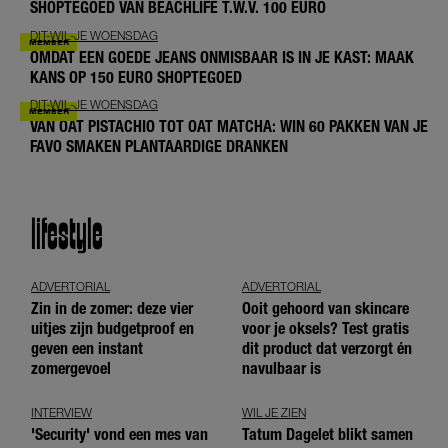
SHOPTEGOED VAN BEACHLIFE T.W.V. 100 EURO
DIT-WIL-JE WOENSDAG
OMDAT EEN GOEDE JEANS ONMISBAAR IS IN JE KAST: MAAK
KANS OP 150 EURO SHOPTEGOED
DIT-WIL-JE WOENSDAG
VAN OAT PISTACHIO TOT OAT MATCHA: WIN 60 PAKKEN VAN JE
FAVO SMAKEN PLANTAARDIGE DRANKEN
lifestyle
ADVERTORIAL
ADVERTORIAL
Zin in de zomer: deze vier
Ooit gehoord van skincare
uitjes zijn budgetproof en
voor je oksels? Test gratis
geven een instant
dit product dat verzorgt én
zomergevoel
navulbaar is
INTERVIEW
WIL JE ZIEN
'Security' vond een mes van
Tatum Dagelet blikt samen