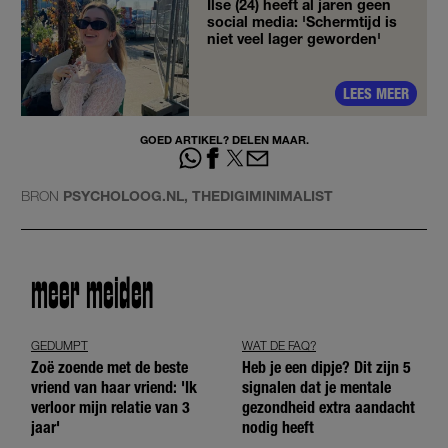
Ilse (24) heeft al jaren geen
social media: 'Schermtijd is
niet veel lager geworden'
LEES MEER
GOED ARTIKEL? DELEN MAAR.
BRON
PSYCHOLOOG.NL, THEDIGIMINIMALIST
meer meiden
GEDUMPT
WAT DE FAQ?
Zoë zoende met de beste
Heb je een dipje? Dit zijn 5
vriend van haar vriend: 'Ik
signalen dat je mentale
verloor mijn relatie van 3
gezondheid extra aandacht
jaar'
nodig heeft