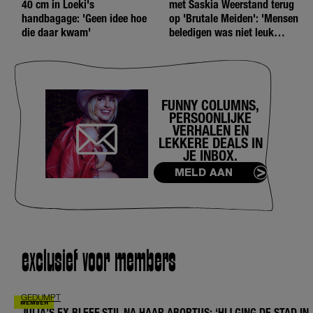
40 cm in Loeki's
met Saskia Weerstand terug
handbagage: 'Geen idee hoe
op 'Brutale Meiden': 'Mensen
die daar kwam'
beledigen was niet leuk
meer'
FUNNY COLUMNS,
PERSOONLIJKE
VERHALEN EN
LEKKERE DEALS IN
JE INBOX.
MELD AAN
exclusief voor members
GEDUMPT
JULIA’S EX BLEEF STIL NA HAAR ABORTUS: ‘HIJ GING DE STAD IN,