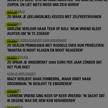
ZUIPEN, EN LIET NIETS MEER VAN ZICH HOREN’
WAT DE FAQ?
ZO MAAK JE (BELANGRIJKE) KEUZES MET ZELFVERTROUWEN
INTERVIEW
DARLENE VERLOOR HAAR TEEN OP BALI: 'MIJN VRIEND BLEEF
ACHTER OM 'M TE ZOEKEN'
ROYALTY VERSLAGGEVER SAM HOEVENAAR
ZO DEALEN PRINSESSEN MET RODDELS OVER HUN PRIVÉLEVEN:
'MANTRA IS NOOIT KLAGEN EN NOOIT REAGEREN'
MONEY ISSUES
ZO SPAAR JE ONGEMERKT 3000 EURO PER JAAR ZÓNDER DAT
HET PIJN DOET
KOM JE HIER VAKER?
MACY VERLIEST HAAR ZONNEBRIL, MAAR VINDT HAAR
DROOMMAN: 'IK BESLOOT TE EMIGREREN'
GEDUMPT
CARMENS VRIEND GING KEER OP KEER VREEMD: 'IK DACHT DAT
IK DEGENE WAS DIE HEM KON VERANDEREN'
BIJZONDER