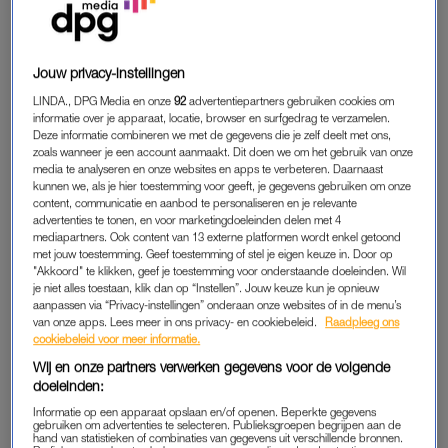
nieuws en drama, terwijl je eigenlijk allang wilde stoppen.
Het voelt vaak alsof je ‘even ontspant’, maar ondertussen
Jouw privacy-instellingen
raakt je brein overprikkeld. Je krijgt continu nieuwe prikkels,
LINDA., DPG Media en onze
92
advertentiepartners gebruiken cookies om
vaak met een negatieve lading. En juist die negatieve berichten
informatie over je apparaat, locatie, browser en surfgedrag te verzamelen.
Deze informatie combineren we met de gegevens die je zelf deelt met ons,
blijven hangen. Gevolg? Onrust,
stress
en soms zelfs
zoals wanneer je een account aanmaakt. Dit doen we om het gebruik van onze
somberheid.
media te analyseren en onze websites en apps te verbeteren. Daarnaast
kunnen we, als je hier toestemming voor geeft, je gegevens gebruiken om onze
content, communicatie en aanbod te personaliseren en je relevante
advertenties te tonen, en voor marketingdoeleinden delen met 4
GEVOLGEN
mediapartners. Ook content van 13 externe platformen wordt enkel getoond
met jouw toestemming. Geef toestemming of stel je eigen keuze in. Door op
Die onrust en stress is vaak niet voor even. Doomscrollen
"Akkoord" te klikken, geef je toestemming voor onderstaande doeleinden. Wil
verhoogt namelijk angst en depressie. Doordat je constant
je niet alles toestaan, klik dan op “Instellen”. Jouw keuze kun je opnieuw
bloot wordt gesteld aan negatief nieuws kun je je hopeloos
aanpassen via “Privacy-instellingen” onderaan onze websites of in de menu’s
van onze apps. Lees meer in ons privacy- en cookiebeleid.
Raadpleeg ons
voelen, wat een
negatief zelfbeeld
en gevoel van
cookiebeleid voor meer informatie.
machteloosheid versterkt.
Wij en onze partners verwerken gegevens voor de volgende
doeleinden:
Ook heeft het invloed op je slaap. Wellicht scroll je nog even
Informatie op een apparaat opslaan en/of openen. Beperkte gegevens
onschuldig door
TikTok
als je in bed ligt. Maar dit kan er – door
gebruiken om advertenties te selecteren. Publieksgroepen begrijpen aan de
hand van statistieken of combinaties van gegevens uit verschillende bronnen.
een verhoogd stressgevoel – voor zorgen dat je minder goed