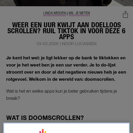
LINDA.MEIDEN
WIL JE WETEN
|
WEER EEN UUR KWIJT AAN DOELLOOS
SCROLLEN? RUIL TIKTOK IN VOOR DEZE 6
APPS
03-03-2026
|
NOOR LUCASSEN
Je kent het wel: je ligt lekker op de bank te tiktokken en
voor je het weet ben je een uur verder. Je to do-lijst
stroomt over en door al dat negatieve nieuws heb je een
rotgevoel. Welkom in de wereld van: doomscrollen.
Wat is het en welke apps kun je beter gebruiken tijdens je
break?
WAT IS DOOMSCROLLEN?
Doomscrollen is het eindeloos blijven scrollen door vaak
negatief nieuws en heftige content. Je blijft hangen in slecht