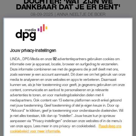
DOCHTER: 'WAT ZIJN WE
DANKBAAR DAT JE ER BENT'
08-09-2025
|
ANNA NEELTJE DE BOER
Gerdine Blom uit
Een Huis Vol
is bevallen van een
dochter. Het meisje heet Eljada Charis. Dat maakt de
moeder bekend op sociale media.
Jouw privacy-instellingen
Ze is apetrots.
LINDA., DPG Media en onze
92
advertentiepartners gebruiken cookies om
informatie over je apparaat, locatie, browser en surfgedrag te verzamelen.
Deze informatie combineren we met de gegevens die je zelf deelt met ons,
EEN HUIS VOL
zoals wanneer je een account aanmaakt. Dit doen we om het gebruik van onze
media te analyseren en onze websites en apps te verbeteren. Daarnaast
‘Welkom in ons gezin, mooi meisje’, schrijft ze. ‘Wat zijn we
kunnen we, als je hier toestemming voor geeft, je gegevens gebruiken om onze
content, communicatie en aanbod te personaliseren en je relevante
dankbaar dat je er bent.
Je bent een kostbaar geschenk
, wat
advertenties te tonen, en voor marketingdoeleinden delen met 4
een feest dat we je nu in onze armen kunnen sluiten!’ De naam
mediapartners. Ook content van 13 externe platformen wordt enkel getoond
is met zorg uitgekozen. Eljada betekent ‘gekend door God’,
met jouw toestemming. Geef toestemming of stel je eigen keuze in. Door op
"Akkoord" te klikken, geef je toestemming voor onderstaande doeleinden. Wil
Charis betekent ‘genade’, legt vader Maarten in de nieuwste
je niet alles toestaan, klik dan op “Instellen”. Jouw keuze kun je opnieuw
familievlog uit.
aanpassen via “Privacy-instellingen” onderaan onze websites of in de menu’s
van onze apps. Lees meer in ons privacy- en cookiebeleid.
Raadpleeg ons
cookiebeleid voor meer informatie.
“Bijzonder hoor om je dochter in je armen te sluiten”, vertelt hij.