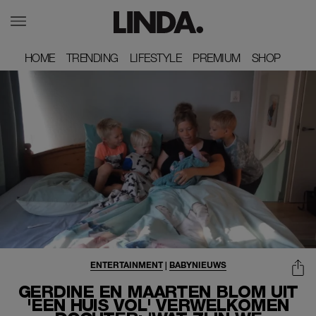
HOME
HOME
TRENDING
TRENDING
LIFESTYLE
LIFESTYLE
PREMIUM
PREMIUM
SHOP
SHOP
ENTERTAINMENT
|
BABYNIEUWS
GERDINE EN MAARTEN BLOM UIT
'EEN HUIS VOL' VERWELKOMEN