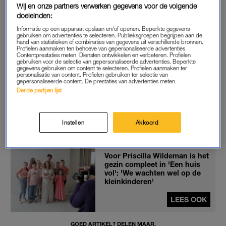
Wij en onze partners verwerken gegevens voor de volgende
“Ik heb nog amper de kans gehad om haar vast te houden.
doeleinden:
Wel eventjes, maar er komt nu zoveel visite en ze moet
Informatie op een apparaat opslaan en/of openen. Beperkte gegevens
natuurlijk lekker drinken en rust hebben. Maar ze doet het
gebruiken om advertenties te selecteren. Publieksgroepen begrijpen aan de
hand van statistieken of combinaties van gegevens uit verschillende bronnen.
hartstikke goed.”
Profielen aanmaken ten behoeve van gepersonaliseerde advertenties.
Contentprestaties meten. Diensten ontwikkelen en verbeteren. Profielen
gebruiken voor de selectie van gepersonaliseerde advertenties. Beperkte
Gerdine en Maarten hebben
negen kinderen
: zes zonen en
gegevens gebruiken om content te selecteren. Profielen aanmaken ter
personalisatie van content. Profielen gebruiken ter selectie van
drie dochters. Dochter Miriam
overleed op jonge leeftijd
.
gepersonaliseerde content. De prestaties van advertenties meten.
Derde partijen lijst
Pas de privacy manager instellingen aan om dit
YouTube item te kunnen bekijken.
Instellen
Akkoord
Voor Priscilla Wildeman is het
gezin compleet in 'Een huis
vol': 'We wachten wel op de
kleinkinderen'
LEES OOK
GOED ARTIKEL? DELEN MAAR.