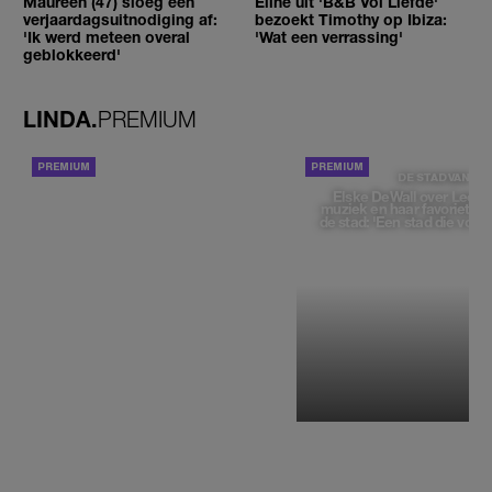
Maureen (47) sloeg een
Eline uit 'B&B Vol Liefde'
verjaardagsuitnodiging af:
bezoekt Timothy op Ibiza:
'Ik werd meteen overal
'Wat een verrassing'
geblokkeerd'
LINDA.
PREMIUM
ACHTERGROND
DE STAD VAN
Elske DeWall over Leeu
muziek en haar favoriete p
de stad: 'Een stad die voelt 