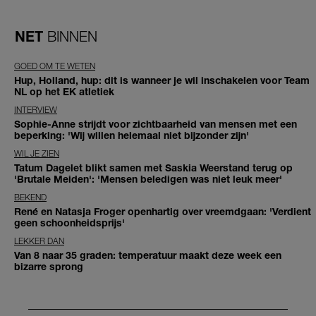
NET
BINNEN
GOED OM TE WETEN
Hup, Holland, hup: dit is wanneer je wil inschakelen voor Team
NL op het EK atletiek
INTERVIEW
Sophie-Anne strijdt voor zichtbaarheid van mensen met een
beperking: 'Wij willen helemaal niet bijzonder zijn'
WIL JE ZIEN
Tatum Dagelet blikt samen met Saskia Weerstand terug op
'Brutale Meiden': 'Mensen beledigen was niet leuk meer'
BEKEND
René en Natasja Froger openhartig over vreemdgaan: 'Verdient
geen schoonheidsprijs'
LEKKER DAN
Van 8 naar 35 graden: temperatuur maakt deze week een
bizarre sprong