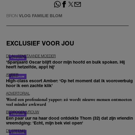
BRON
VLOG FAMILIE BLOM
EXCLUSIEF VOOR JOU
DE ALLEENSTAANDE MOEDER
'Spanjaard Oscar blijft door mijn hoofd en buik spoken. Hij
heeft hetzelfde, appt hij'
AMBER
High-class escort Amber: ‘Op het moment dat ik vooroverbuig
hoor ik een zachte klik’
ADVERTORIAL
Word een professional yapper: zó wordt nieuwe mensen ontmoeten
veel minder awkward
BEDROGEN VROUW
Een paar uur na haar dood ontdekte Thom (32) dat zijn vriendin
vreemdging: 'Echt, mijn bek viel open'
DE ERFENIS