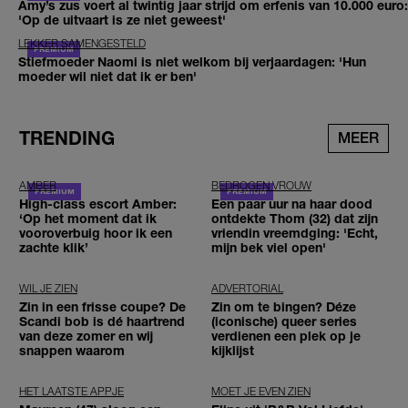
Amy’s zus voert al twintig jaar strijd om erfenis van 10.000 euro:
'Op de uitvaart is ze niet geweest'
LEKKER SAMENGESTELD
Stiefmoeder Naomi is niet welkom bij verjaardagen: 'Hun
moeder wil niet dat ik er ben'
TRENDING
MEER
AMBER
BEDROGEN VROUW
High-class escort Amber:
Een paar uur na haar dood
‘Op het moment dat ik
ontdekte Thom (32) dat zijn
vooroverbuig hoor ik een
vriendin vreemdging: 'Echt,
zachte klik’
mijn bek viel open'
WIL JE ZIEN
ADVERTORIAL
Zin in een frisse coupe? De
Zin om te bingen? Déze
Scandi bob is dé haartrend
(iconische) queer series
van deze zomer en wij
verdienen een plek op je
snappen waarom
kijklijst
HET LAATSTE APPJE
MOET JE EVEN ZIEN