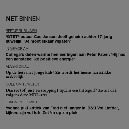
NET
BINNEN
BEETJE BIJBLIJVEN
'GTST'-acteur Cas Jansen deelt geheim achter 17-jarig
huwelijk: 'Je moet elkaar vrijlaten'
IN MEMORIAM
Collega's delen warme herinneringen aan Peter Faber: 'Hij had
een aanstekelijke positieve energie'
ADVERTORIAL
Op de fiets met jonge kids? Zo wordt het ineens hartstikke
makkelijk
GOED OM TE WETEN
Diarree (of juist verstopping) tijdens een hittegolf? Zó zit dat,
volgens deze MDL-arts
FRAGMENT GEMIST
Yvonne pikt kritiek van Fred niet langer in 'B&B Vol Liefde',
kijkers zijn vol lof: 'Zet 'm op z'n plek'