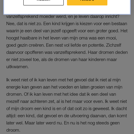
allesbehalve een baby. Maar is die ruimte er ooit? Is het niet zo
dat je gewoon een kind krijgt, zoals mijn oma als
vanzelfsprekend moeder werd, en je leven daarop inricht?
Nee, dat is niet zo. Een kind krijgen is kiezen voor een bestaan
waarin je een deel van jezelf opgeeft voor een groter goed. Het
hoogst haalbare in het leven van mijn oma was een mooi,
goed gezin creëren. Een nest vol liefde en potentie. Zichzelf
daarvoor opofferen was vanzelfsprekend. Haar dromen deden
er niet zoveel toe, als de dromen van haar kinderen maar
uitkwamen.
Ik weet niet of ik kan leven met het gevoel dat ik niet al mijn
energie kan geven aan het voeden en laten groeien van mijn
dromen. Of ik kan leven met het idee dat ik een deel van
mezelf naar achteren zet, al is het maar voor even. Ik weet niet
of mijn droom een kind is en of dat ooit zo is geweest. Ik dacht
altijd: een kind, dat gevoel en de uitvoering daarvan, dan komt
later wel. Maar later werd nu. En nu is het nog steeds geen
droom.