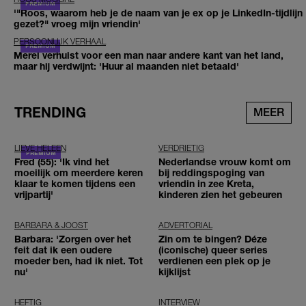
'"Roos, waarom heb je de naam van je ex op je LinkedIn-tijdlijn
gezet?" vroeg mijn vriendin'
PERSOONLIJK VERHAAL
Merel verhuist voor een man naar andere kant van het land,
maar hij verdwijnt: 'Huur al maanden niet betaald'
TRENDING
MEER
LIEVE HELEEN
VERDRIETIG
Fred (55): 'Ik vind het
Nederlandse vrouw komt om
moeilijk om meerdere keren
bij reddingspoging van
klaar te komen tijdens een
vriendin in zee Kreta,
vrijpartij'
kinderen zien het gebeuren
BARBARA & JOOST
ADVERTORIAL
Barbara: 'Zorgen over het
Zin om te bingen? Déze
feit dat ik een oudere
(iconische) queer series
moeder ben, had ik niet. Tot
verdienen een plek op je
nu'
kijklijst
HEFTIG
INTERVIEW