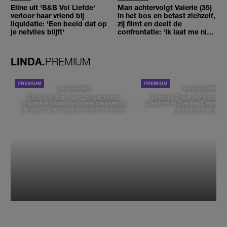
Eline uit 'B&B Vol Liefde'
Man achtervolgt Valerie (35)
verloor haar vriend bij
in het bos en betast zichzelf,
liquidatie: 'Een beeld dat op
zij filmt en deelt de
je netvlies blijft'
confrontatie: 'Ik laat me niet
tegenhouden'
LINDA.
PREMIUM
DE STAD VAN
DE STAD VAN
Elske DeWall over Leeuwarden,
Isabelle Boer deelt haar f
muziek en haar favoriete plekken in
plekken in Zwolle: 'Deze pl
de stad: 'Een stad die voelt als thuis'
graag verborgen'