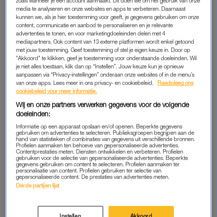
zoals wanneer je een account aanmaakt. Dit doen we om het gebruik van onze
media te analyseren en onze websites en apps te verbeteren. Daarnaast
Al facetimend met oma vouw ik de was. Als ze me van de
kunnen we, als je hier toestemming voor geeft, je gegevens gebruiken om onze
zijkant bekijkt, vraagt ze of ik misschien zwanger ben. Ik moet
content, communicatie en aanbod te personaliseren en je relevante
advertenties te tonen, en voor marketingdoeleinden delen met 4
hard lachen en zeg dat ik dat echt niet wil, een kind, nu. En
mediapartners. Ook content van 13 externe platformen wordt enkel getoond
met wie moet ik dat maken, ik heb niet eens een vriend. Ze
met jouw toestemming. Geef toestemming of stel je eigen keuze in. Door op
"Akkoord" te klikken, geef je toestemming voor onderstaande doeleinden. Wil
zegt grappend: ‘Je zei vorig jaar nu niet, je zegt nu nu niet,
je niet alles toestaan, klik dan op “Instellen”. Jouw keuze kun je opnieuw
wanneer is nu Dilan?’ We moeten allebei hard lachen, het is
aanpassen via “Privacy-instellingen” onderaan onze websites of in de menu’s
van onze apps. Lees meer in ons privacy- en cookiebeleid.
Raadpleeg ons
de waarheid. Het moment waarop ik dacht: ik wil een kind is
cookiebeleid voor meer informatie.
er eigenlijk nooit geweest. En wachtte ik daar eigenlijk op?
Wij en onze partners verwerken gegevens voor de volgende
doeleinden:
'Ik leer voor het eerst hoe het
Informatie op een apparaat opslaan en/of openen. Beperkte gegevens
is om gelukkig te zijn met
gebruiken om advertenties te selecteren. Publieksgroepen begrijpen aan de
hand van statistieken of combinaties van gegevens uit verschillende bronnen.
mezelf'
Profielen aanmaken ten behoeve van gepersonaliseerde advertenties.
Contentprestaties meten. Diensten ontwikkelen en verbeteren. Profielen
gebruiken voor de selectie van gepersonaliseerde advertenties. Beperkte
gegevens gebruiken om content te selecteren. Profielen aanmaken ter
LEES OOK
personalisatie van content. Profielen gebruiken ter selectie van
gepersonaliseerde content. De prestaties van advertenties meten.
Derde partijen lijst
Toen we ophingen dacht ik na over de vraag wanneer ik wel
denk dat het moment daar is. In mijn leven is er ruimte voor
Instellen
Akkoord