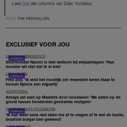
Lees
hier
alle columns van Dilan Yurdakul.
FOTO
TIM VERHALLEN
EXCLUSIEF VOOR JOU
LEKKER SAMENGESTELD
Stiefmoeder Naomi is niet welkom bij verjaardagen: 'Hun
moeder wil niet dat ik er ben'
LIEVE HELEEN
Fred (55): 'Ik vind het moeilijk om meerdere keren klaar te
komen tijdens een vrijpartij'
ADVERTORIAL
Amaya zat vast op Madeira door noodweer: 'We zaten op de
grond tussen honderden gestrande reizigers'
FLOOR BAKHUYS ROOZEBOOM
'Ik kan weer eens niet laten me af te vragen of ik wel de beste,
braafste burger ben geweest'
ROOS MOGGRÉ