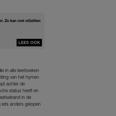
 Ze kan niet stilzitten
LEES OOK
e in alle leerboeken
uiting van het hymen
opt achter de
sche status heeft en
weefselrand in de
g iets anders gelopen