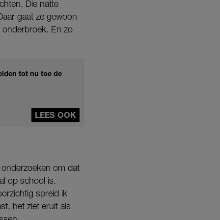
chten. Die natte
 Daar gaat ze gewoon
ar onderbroek. En zo
lden tot nu toe de
LEES OOK
st onderzoeken om dat
l op school is.
rzichtig spreid ik
t, het ziet eruit als
assen.