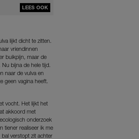
LEES OOK
va lijkt dicht te zitten.
haar vriendinnen
r buikpijn, maar de
Nu bijna de hele tijd.
en naar de vulva en
ze geen vagina heeft.
 vocht. Het lijkt het
aat akkoord met
naecologisch onderzoek
 tiener realiseer ik me
bal verstopt zit achter