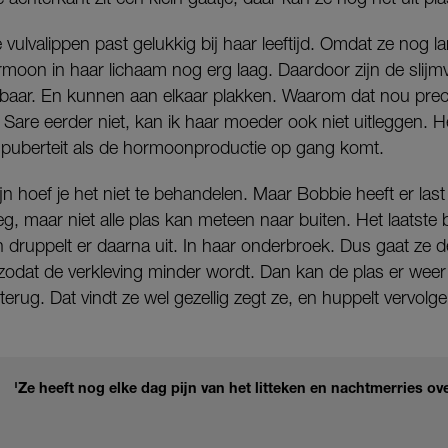
vulvalippen past gelukkig bij haar leeftijd. Omdat ze nog la
ormoon in haar lichaam nog erg laag. Daardoor zijn de slijmv
baar. En kunnen aan elkaar plakken. Waarom dat nou preci
Sare eerder niet, kan ik haar moeder ook niet uitleggen. Het
e puberteit als de hormoonproductie op gang komt.
ijn hoef je het niet te behandelen. Maar Bobbie heeft er las
eg, maar niet alle plas kan meteen naar buiten. Het laatste 
en druppelt er daarna uit. In haar onderbroek. Dus gaat z
odat de verkleving minder wordt. Dan kan de plas er weer
rug. Dat vindt ze wel gezellig zegt ze, en huppelt vervolge
'Ze heeft nog elke dag pijn van het litteken en nachtmerries ov