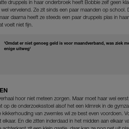
tte druppels in haar onderbroek heeft Bobbie zelf geen kla
 wel vervelend. Ze zit sinds een paar maanden op school.
t, maar daarna heeft ze steeds een paar druppels plas in ha
 voelt niet fijn.
'Omdat er niet genoeg geld is voor maandverband, was ziek me
enige uitweg'
SEN
 verhaal hoor niet meteen zorgen. Maar moet haar wel eer
mt op de onderzoeksstoel alsof het een klimrek in de gymzaa
 kikkerhouding van zwemles wil ze best even voordoen. Voo
t elkaar. En die zitten inderdaad in het midden aan elkaar vas
 achterkant zit een klein gaatje, daar kan ze nog net uit pl