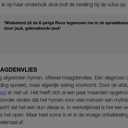
 ik op haar onderbuik druk bolt de zwelling bij de vulva op.
'Wiebelend zit de 6-jarige Roos tegenover me in de spreekkamer.
door jeuk, gekmakende jeuk'
AGDENVLIES
ig afgesloten hymen, oftewel maagdenvlies. Een diagnose di
lding spreekt, maar eigenlijk weinig voorkomt. Door de afsl
oed
er niet uit. Het heeft zich al een paar maanden opgeho
et bijzonder vinden dat het hymen voor veel mensen een mythi
ht dat het een dun vliesje is. In werkelijkheid is het een 
is het open. Maar heel soms is er in de vroege ontwikkelin
helemaal af.