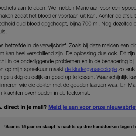
goed iets aan te doen. We melden Marie aan voor een spoe
en zodat het bloed er voortaan uit kan. Achter de afsluit
lheid oud bloed opgehoopt, bijna 700 ml. Nog dezelfde d
is.
s hetzelfde in de verwijsbrief. Zoals bij deze meiden een di
 kan heel verschillend zijn. De oplossing dus ook. Dit zi
hil in de onderliggende problemen en in de benadering bij 
den op mijn spreekuur maakt
de kindergynaecologie
zo leuk 
 gelukkig duidelijk en goed op te lossen. Waarschijnlijk ka
rinneren wie die dokter met de gouden laarzen was. En Mar
n klachten overhouden in de toekomst.
 direct in je mail?
Meld je aan voor onze nieuwsbrie
'Saar is 15 jaar en slaapt 's nachts op drie handdoeken tegen 