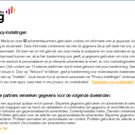
cy-instellingen
 Media en onze
92
advertentiepartners gebruiken cookies om informatie over je apparaat, lo
g te verzamelen. Deze informatie combineren we met de gegevens die je zelf deelt met ons, z
aanmaakt. Dit doen we om het gebruik van onze media te analyseren en onze websites en a
Daarnaast kunnen we, als je hier toestemming voor geeft, je gegevens gebruiken om onze con
 en aanbod te personaliseren en je relevante advertenties te tonen, en voor marketingdoele
ers. Ook content van 13 externe platformen wordt enkel getoond met jouw toestemming. Ge
gen keuze in. Door op "Akkoord" te klikken, geef je toestemming voor onderstaande doeleinden. 
COLUMN
|
DE KINDERGYNAECOLOOG
k dan op “Instellen”. Jouw keuze kun je opnieuw aanpassen via “Privacy-instellingen” ondera
 SPREEKKAMER ZIT MARIE (1
u’s van onze apps. Lees meer in ons privacy- en cookiebeleid.
Raadpleeg ons cookiebeleid 
G DAT ZE GEEN VAGINA HE
e partners verwerken gegevens voor de volgende doeleinden:
25-06-2026
|
LINDA.
p een apparaat opslaan en/of openen. Beperkte gegevens gebruiken om advertenties te sele
pen begrijpen aan de hand van statistieken of combinaties van gegevens uit verschillende br
 behoeve van gepersonaliseerde advertenties. Contentprestaties meten. Diensten ontwikkel
Profielen gebruiken voor de selectie van gepersonaliseerde advertenties. Beperkte gegeven
oogaard (42) is kindergynaecoloog bij het Emma Kin
lecteren. Profielen aanmaken ter personalisatie van content. Profielen gebruiken ter selectie 
eerde content. De prestaties van advertenties meten.
aar werk bij het Kinderbuikcentrum ziet zij vooral
 lijst
veelvoorkomende gynaecologische problemen.