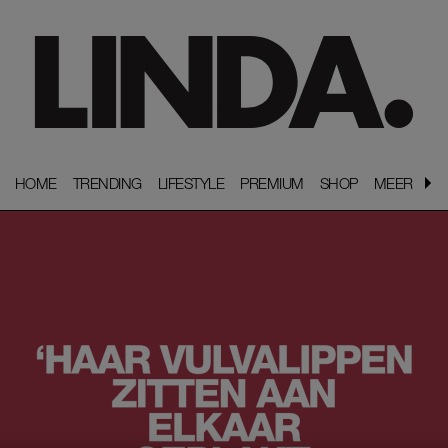
HOME
HOME
TRENDING
TRENDING
LIFESTYLE
LIFESTYLE
PREMIUM
PREMIUM
SHOP
SHOP
MEER
MEER