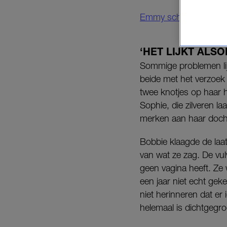
Emmy schrijft column
‘HET LIJKT ALSO
Sommige problemen lijk
beide met het verzoek 
twee knotjes op haar h
Sophie, die zilveren la
merken aan haar doch
Bobbie klaagde de laat
van wat ze zag. De vulv
geen vagina heeft. Ze 
een jaar niet echt gek
niet herinneren dat er 
helemaal is dichtgegro