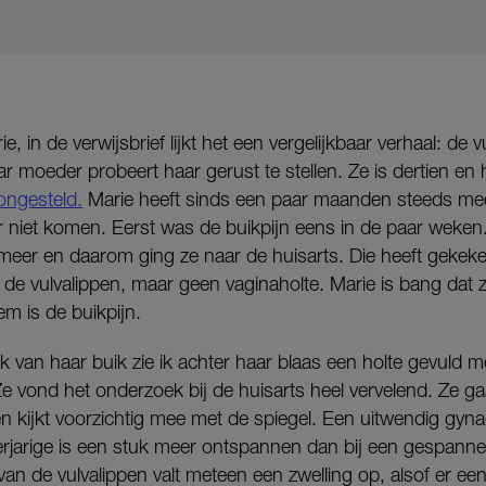
e, in de verwijsbrief lijkt het een vergelijkbaar verhaal: de vul
r moeder probeert haar gerust te stellen. Ze is dertien en 
ongesteld.
Marie heeft sinds een paar maanden steeds mee
 niet komen. Eerst was de buikpijn eens in de paar weken. 
et meer en daarom ging ze naar de huisarts. Die heeft gekek
 de vulvalippen, maar geen vaginaholte. Marie is bang dat 
m is de buikpijn.
 van haar buik zie ik achter haar blaas een holte gevuld met
e vond het onderzoek bij de huisarts heel vervelend. Ze g
n kijkt voorzichtig mee met de spiegel. Een uitwendig gy
rjarige is een stuk meer ontspannen dan bij een gespannen
van de vulvalippen valt meteen een zwelling op, alsof er een 