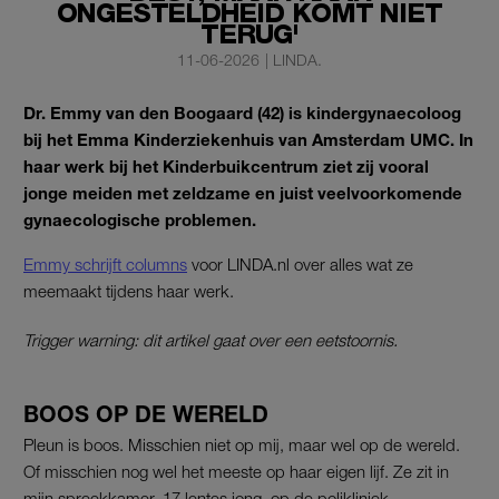
ONGESTELDHEID KOMT NIET
TERUG'
11-06-2026
|
LINDA.
Dr. Emmy van den Boogaard (42) is kindergynaecoloog
bij het Emma Kinderziekenhuis van Amsterdam UMC. In
haar werk bij het Kinderbuikcentrum ziet zij vooral
jonge meiden met zeldzame en juist veelvoorkomende
gynaecologische problemen.
Emmy schrijft columns
voor LINDA.nl over alles wat ze
meemaakt tijdens haar werk.
Trigger warning: dit artikel gaat over een eetstoornis.
BOOS OP DE WERELD
Pleun is boos. Misschien niet op mij, maar wel op de wereld.
Of misschien nog wel het meeste op haar eigen lijf. Ze zit in
mijn spreekkamer, 17 lentes jong, op de polikliniek