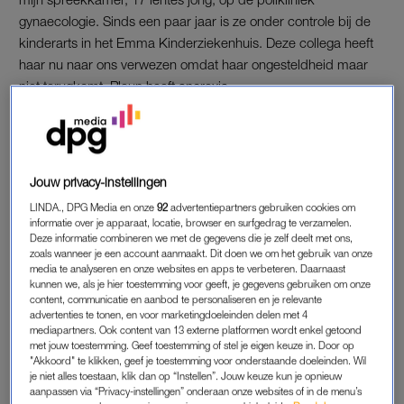
gynaecologie. Sinds een paar jaar is ze onder controle bij de
kinderarts in het Emma Kinderziekenhuis. Deze collega heeft
haar nu naar ons verwezen omdat haar ongesteldheid maar
niet terugkomt. Pleun heeft anorexia.
Als puber van 12 werd ze voor het eerst ongesteld. Al vrij snel
zat er regelmaat in en kwam het ongeveer eens per maand.
Twee jaar later werd Pleun ziek. Haar ouders zagen de sociale
Jouw privacy-instellingen
puber veranderen in een ongelukkige gespannen versie van
LINDA., DPG Media en onze
92
advertentiepartners gebruiken cookies om
zichzelf. En ze viel af, steeds meer en in rap tempo. Toen haar
informatie over je apparaat, locatie, browser en surfgedrag te verzamelen.
gewicht onder de 53 kg dook stopte de ongesteldheid. Dat
Deze informatie combineren we met de gegevens die je zelf deelt met ons,
kon Pleun toen weinig schelen.
zoals wanneer je een account aanmaakt. Dit doen we om het gebruik van onze
media te analyseren en onze websites en apps te verbeteren. Daarnaast
kunnen we, als je hier toestemming voor geeft, je gegevens gebruiken om onze
content, communicatie en aanbod te personaliseren en je relevante
'De 15-jarige Suus heeft een
advertenties te tonen, en voor marketingdoeleinden delen met 4
cyste in haar eierstok die reikt
mediapartners. Ook content van 13 externe platformen wordt enkel getoond
tot aan haar middenrif, gevuld
met jouw toestemming. Geef toestemming of stel je eigen keuze in. Door op
met meer dan vier liter vocht'
"Akkoord" te klikken, geef je toestemming voor onderstaande doeleinden. Wil
je niet alles toestaan, klik dan op “Instellen”. Jouw keuze kun je opnieuw
LEES OOK
aanpassen via “Privacy-instellingen” onderaan onze websites of in de menu’s