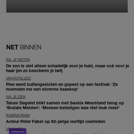
NET
BINNEN
WIL JE WETEN
De zon is niet alleen schadelijk voor je huid, maar ook voor je
haar (en zo bescherm je het)
VAKANTIELEED
Pien werd buitengesloten en gepest op een festival: 'Ze
noemden me een stomme kaaskop'
WIL JE ZIEN
Tatum Dagelet blikt samen met Saskia Weerstand terug op
'Brutale Meiden': 'Mensen beledigen was niet leuk meer'
IN MEMORIAM
Acteur Peter Faber op 82-jarige leeftijd overleden
VRIJPARTIJ