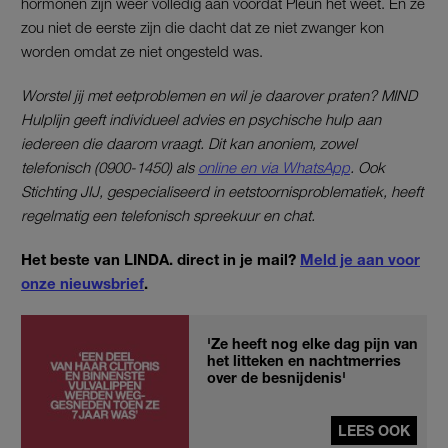
hormonen zijn weer volledig aan voordat Pleun het weet. En ze
zou niet de eerste zijn die dacht dat ze niet zwanger kon
worden omdat ze niet ongesteld was.
Worstel jij met eetproblemen en wil je daarover praten? MIND
Hulplijn geeft individueel advies en psychische hulp aan
iedereen die daarom vraagt. Dit kan anoniem, zowel
telefonisch (0900-1450) als
online en via WhatsApp
. Ook
Stichting JIJ, gespecialiseerd in eetstoornisproblematiek, heeft
regelmatig een telefonisch spreekuur en chat.
Het beste van LINDA. direct in je mail?
Meld je aan voor
onze nieuwsbrief
.
'Ze heeft nog elke dag pijn van
het litteken en nachtmerries
over de besnijdenis'
LEES OOK