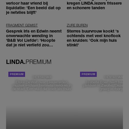
verloor haar vriend bij
kregen LINDA.lezers frissere
liquidatie: 'Een beeld dat op
en schonere tanden
je netvlies blijft'
FRAGMENT GEMIST
ZURE BUREN
Gesprek Iris en Edwin neemt
Sterres buurvrouw kookt 's
onverwachte wending in
ochtends met veel knoflook
'B&B Vol Liefde': 'Hoopte
en kruiden: 'Ook mijn huis
dat je niet verliefd zou
stinkt'
worden'
LINDA.
PREMIUM
DE STAD VAN
DE STAD VAN
Elske DeWall over Leeuwarden,
Isabelle Boer deelt haar f
muziek en haar favoriete plekken in
plekken in Zwolle: 'Deze pl
de stad: 'Een stad die voelt als thuis'
graag verborgen'