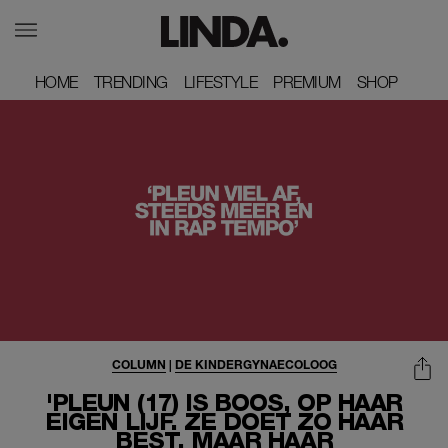
HOME
HOME
TRENDING
TRENDING
LIFESTYLE
LIFESTYLE
PREMIUM
PREMIUM
SHOP
SHOP
COLUMN
|
DE KINDERGYNAECOLOOG
'PLEUN (17) IS BOOS, OP HAAR
EIGEN LIJF. ZE DOET ZO HAAR
BEST, MAAR HAAR