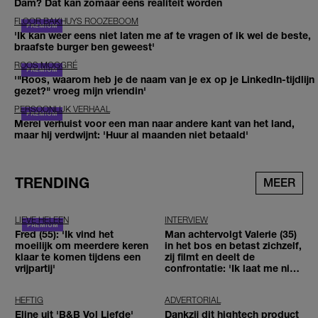
Dam? Dat kan zomaar eens realiteit worden
FLOOR BAKHUYS ROOZEBOOM
'Ik kan weer eens niet laten me af te vragen of ik wel de beste,
braafste burger ben geweest'
ROOS MOGGRÉ
'"Roos, waarom heb je de naam van je ex op je LinkedIn-tijdlijn
gezet?" vroeg mijn vriendin'
PERSOONLIJK VERHAAL
Merel verhuist voor een man naar andere kant van het land,
maar hij verdwijnt: 'Huur al maanden niet betaald'
TRENDING
MEER
LIEVE HELEEN
INTERVIEW
Fred (55): 'Ik vind het
Man achtervolgt Valerie (35)
moeilijk om meerdere keren
in het bos en betast zichzelf,
klaar te komen tijdens een
zij filmt en deelt de
vrijpartij'
confrontatie: 'Ik laat me niet
tegenhouden'
HEFTIG
ADVERTORIAL
Eline uit 'B&B Vol Liefde'
Dankzij dit hightech product