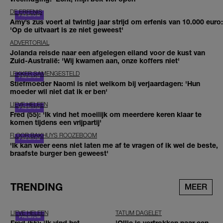
DE ERFENIS
Amy’s zus voert al twintig jaar strijd om erfenis van 10.000 euro:
'Op de uitvaart is ze niet geweest'
ADVERTORIAL
Jolanda reisde naar een afgelegen eiland voor de kust van
Zuid-Australië: 'Wij kwamen aan, onze koffers niet'
LEKKER SAMENGESTELD
Stiefmoeder Naomi is niet welkom bij verjaardagen: 'Hun
moeder wil niet dat ik er ben'
LIEVE HELEEN
Fred (55): 'Ik vind het moeilijk om meerdere keren klaar te
komen tijdens een vrijpartij'
FLOOR BAKHUYS ROOZEBOOM
'Ik kan weer eens niet laten me af te vragen of ik wel de beste,
braafste burger ben geweest'
TRENDING
MEER
LIEVE HELEEN
TATUM DAGELET
Fred (55): 'Ik vind het
'Ollie is vertrokken naar een