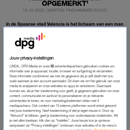
OPGEMERKT'
14-10-2025
|
MARTINE FINDHAMMER-SCHUT
In de Spaanse stad Valencia is het lichaam van een man
gevonden die mogelijk al vijftien jaar dood in zijn
appartement lag. Het lichaam werd door de brandweer
en de politie bij toeval ontdekt.
Ze waren daar om de gevolgen van de overstromingen, waar
Jouw privacy-instellingen
de stad afgelopen weekend door geteisterd werd, op te
LINDA., DPG Media en onze
92
advertentiepartners gebruiken cookies om
ruimen.
informatie over je apparaat, locatie, browser en surfgedrag te verzamelen.
Deze informatie combineren we met de gegevens die je zelf deelt met ons,
zoals wanneer je een account aanmaakt. Dit doen we om het gebruik van onze
media te analyseren en onze websites en apps te verbeteren. Daarnaast
MAN LIGT DOOD IN APPARTEMENT
kunnen we, als je hier toestemming voor geeft, je gegevens gebruiken om onze
SPANJE
content, communicatie en aanbod te personaliseren en je relevante
advertenties te tonen, en voor marketingdoeleinden delen met 4
Geen enkele buurman of buurvrouw had zijn dood opgemerkt.
mediapartners. Ook content van 13 externe platformen wordt enkel getoond
De man is op 70-jarige leeftijd overleden. De politie denkt dat
met jouw toestemming. Geef toestemming of stel je eigen keuze in. Door op
"Akkoord" te klikken, geef je toestemming voor onderstaande doeleinden. Wil
hij is gestorven aan een natuurlijke dood, maar de autopsie zal
je niet alles toestaan, klik dan op “Instellen”. Jouw keuze kun je opnieuw
meer informatie moeten opleveren.
aanpassen via “Privacy-instellingen” onderaan onze websites of in de menu’s