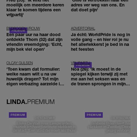
moeilijk om meerdere keren
adres ver weg van ons. En
klaar te komen tijdens een
dat doet pijn’
vrijpartij'
BEDROGEN VROUW
ADVERTORIAL
Een paar uur na haar dood
Ja écht: WorldPride is nog in
ontdekte Thom (32) dat zijn
volle gang – en hier rol je nu
vriendin vreemdging: 'Echt,
het allerlekkerst je bed in na
mijn bek viel open'
het feesten
OLCAY GULSEN
VRIJPARTIJ
'Toen kwam dat formulier:
Noa (26): 'Ik moest in de
welke naam wilt u na uw
spiegel kijken terwijl zij met
huwelijk dragen? Tot mijn
me aan het seksen was en
eigen verbazing aarzelde ik
de tranen sprongen in mijn
geen moment'
ogen'
LINDA.
PREMIUM
DE STAD VAN
DE STAD VAN
Elske DeWall over Leeuwarden,
Isabelle Boer deelt haar f
muziek en haar favoriete plekken in
plekken in Zwolle: 'Deze pl
de stad: 'Een stad die voelt als thuis'
graag verborgen'