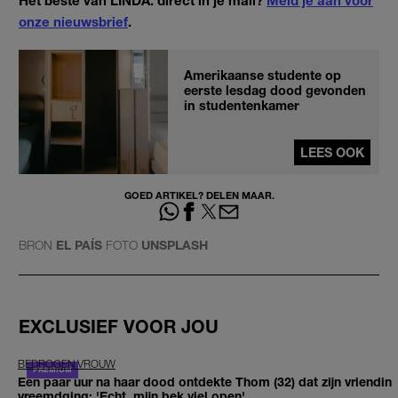
onze nieuwsbrief
.
Amerikaanse studente op
eerste lesdag dood gevonden
in studentenkamer
LEES OOK
GOED ARTIKEL? DELEN MAAR.
BRON
EL PAÍS
FOTO
UNSPLASH
EXCLUSIEF VOOR JOU
BEDROGEN VROUW
Een paar uur na haar dood ontdekte Thom (32) dat zijn vriendin
vreemdging: 'Echt, mijn bek viel open'