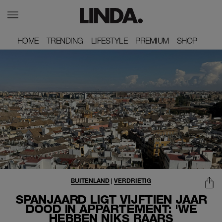
HOME
HOME
TRENDING
TRENDING
LIFESTYLE
LIFESTYLE
PREMIUM
PREMIUM
SHOP
SHOP
BUITENLAND
|
VERDRIETIG
SPANJAARD LIGT VIJFTIEN JAAR
DOOD IN APPARTEMENT: 'WE
HEBBEN NIKS RAARS