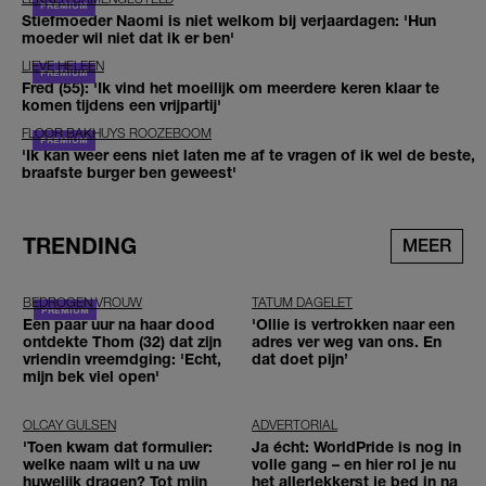
Stiefmoeder Naomi is niet welkom bij verjaardagen: 'Hun
moeder wil niet dat ik er ben'
LIEVE HELEEN
Fred (55): 'Ik vind het moeilijk om meerdere keren klaar te
komen tijdens een vrijpartij'
FLOOR BAKHUYS ROOZEBOOM
'Ik kan weer eens niet laten me af te vragen of ik wel de beste,
braafste burger ben geweest'
TRENDING
MEER
BEDROGEN VROUW
TATUM DAGELET
Een paar uur na haar dood
'Ollie is vertrokken naar een
ontdekte Thom (32) dat zijn
adres ver weg van ons. En
vriendin vreemdging: 'Echt,
dat doet pijn’
mijn bek viel open'
OLCAY GULSEN
ADVERTORIAL
'Toen kwam dat formulier:
Ja écht: WorldPride is nog in
welke naam wilt u na uw
volle gang – en hier rol je nu
huwelijk dragen? Tot mijn
het allerlekkerst je bed in na