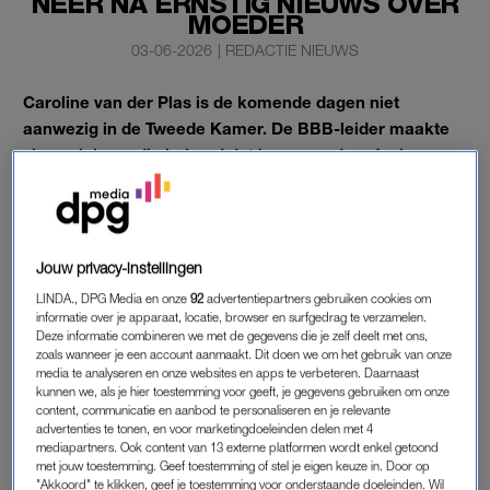
NEER NA ERNSTIG NIEUWS OVER
MOEDER
03-06-2026
|
REDACTIE NIEUWS
Caroline van der Plas is de komende dagen niet
aanwezig in de Tweede Kamer. De BBB-leider maakte
via sociale media bekend dat haar moeder afgelopen
vrijdag is getroffen door een zware hersenbloeding.
Volgens Van der Plas zijn de vooruitzichten somber.
Jouw privacy-instellingen
CAROLINE VAN DER PLAS TIJDELIJK
LINDA., DPG Media en onze
92
advertentiepartners gebruiken cookies om
NIET IN TWEEDE KAMER
informatie over je apparaat, locatie, browser en surfgedrag te verzamelen.
Deze informatie combineren we met de gegevens die je zelf deelt met ons,
Bij een foto van haar en haar moeder op X schrijft
Van der Plas
zoals wanneer je een account aanmaakt. Dit doen we om het gebruik van onze
media te analyseren en onze websites en apps te verbeteren. Daarnaast
dat zij en haar broer sinds vrijdag onafgebroken aan haar zijde
kunnen we, als je hier toestemming voor geeft, je gegevens gebruiken om onze
zijn.
content, communicatie en aanbod te personaliseren en je relevante
advertenties te tonen, en voor marketingdoeleinden delen met 4
mediapartners. Ook content van 13 externe platformen wordt enkel getoond
‘Deze dagen is niets belangrijker dan dat’, aldus de politica.
met jouw toestemming. Geef toestemming of stel je eigen keuze in. Door op
Over haar moeder schrijft ze liefdevol: ‘Zij is de liefste en beste
"Akkoord" te klikken, geef je toestemming voor onderstaande doeleinden. Wil