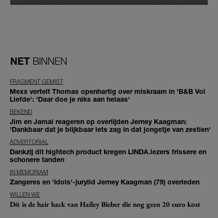
NET
BINNEN
FRAGMENT GEMIST
Mexx vertelt Thomas openhartig over miskraam in 'B&B Vol
Liefde': 'Daar doe je niks aan helaas'
BEKEND
Jim en Jamai reageren op overlijden Jerney Kaagman:
'Dankbaar dat je blijkbaar iets zag in dat jongetje van zestien'
ADVERTORIAL
Dankzij dit hightech product kregen LINDA.lezers frissere en
schonere tanden
IN MEMORIAM
Zangeres en 'Idols'-jurylid Jerney Kaagman (79) overleden
WILLEN WE
Dít is de hair hack van Hailey Bieber die nog geen 20 euro kost