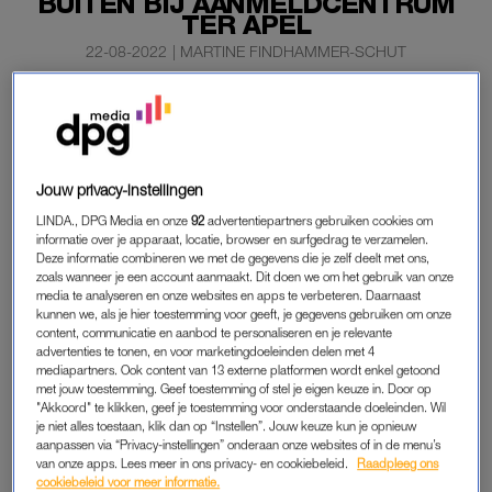
BUITEN BIJ AANMELDCENTRUM
TER APEL
22-08-2022
|
MARTINE FINDHAMMER-SCHUT
Bij het aanmeldcentrum in Ter Apel hebben in de nacht
van zondag op maandag zo’n vierhonderd mensen
buiten geslapen. Dat meldt het Centraal Orgaan opvang
asielzoekers (COA).
Jouw privacy-instellingen
LINDA., DPG Media en onze
92
advertentiepartners gebruiken cookies om
Nog niet eerder waren het er zoveel.
informatie over je apparaat, locatie, browser en surfgedrag te verzamelen.
Deze informatie combineren we met de gegevens die je zelf deelt met ons,
zoals wanneer je een account aanmaakt. Dit doen we om het gebruik van onze
AANMELDCENTRUM TER APEL
media te analyseren en onze websites en apps te verbeteren. Daarnaast
kunnen we, als je hier toestemming voor geeft, je gegevens gebruiken om onze
De mensen sliepen onder meer onder de luifels die ter
content, communicatie en aanbod te personaliseren en je relevante
advertenties te tonen, en voor marketingdoeleinden delen met 4
beschutting zijn geplaatst. Ook sliepen asielzoekers in de
mediapartners. Ook content van 13 externe platformen wordt enkel getoond
sporthal op het terrein en op stoelen in de wachtruimte van de
met jouw toestemming. Geef toestemming of stel je eigen keuze in. Door op
IND.
"Akkoord" te klikken, geef je toestemming voor onderstaande doeleinden. Wil
je niet alles toestaan, klik dan op “Instellen”. Jouw keuze kun je opnieuw
aanpassen via “Privacy-instellingen” onderaan onze websites of in de menu’s
In de nacht van vrijdag op zaterdag moesten ongeveer 250
van onze apps. Lees meer in ons privacy- en cookiebeleid.
Raadpleeg ons
mensen buiten slapen en in de nacht van zaterdag op zondag
cookiebeleid voor meer informatie.