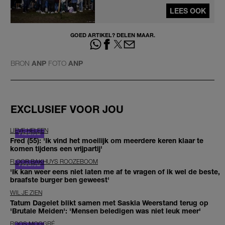
LEES OOK
GOED ARTIKEL? DELEN MAAR.
BRON
ANP
FOTO
ANP
EXCLUSIEF VOOR JOU
LIEVE HELEEN
Fred (55): 'Ik vind het moeilijk om meerdere keren klaar te
komen tijdens een vrijpartij'
FLOOR BAKHUYS ROOZEBOOM
'Ik kan weer eens niet laten me af te vragen of ik wel de beste,
braafste burger ben geweest'
WIL JE ZIEN
Tatum Dagelet blikt samen met Saskia Weerstand terug op
'Brutale Meiden': 'Mensen beledigen was niet leuk meer'
ROOS MOGGRÉ