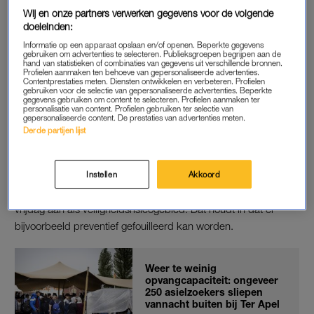
ging het om rond de driehonderd mensen.
Wij en onze partners verwerken gegevens voor de volgende
doeleinden:
Informatie op een apparaat opslaan en/of openen. Beperkte gegevens
gebruiken om advertenties te selecteren. Publieksgroepen begrijpen aan de
VECHTPARTIJEN
hand van statistieken of combinaties van gegevens uit verschillende bronnen.
Profielen aanmaken ten behoeve van gepersonaliseerde advertenties.
Het is al maanden druk bij het Groningse aanmeldcentrum.
Contentprestaties meten. Diensten ontwikkelen en verbeteren. Profielen
gebruiken voor de selectie van gepersonaliseerde advertenties. Beperkte
Asielzoekerscentra hebben geen plek meer en statushouders
gegevens gebruiken om content te selecteren. Profielen aanmaken ter
personalisatie van content. Profielen gebruiken ter selectie van
kunnen door onder meer de oververhitte huizenmarkt niet
gepersonaliseerde content. De prestaties van advertenties meten.
doorstromen naar een woning.
Derde partijen lijst
De drukte bij het aanmeldcentrum
leidde eerder tot onrust en
vechtpartijen
. De gemeente Westerwolde, waar Ter Apel onder
Instellen
Akkoord
valt, wees het voorterrein van het aanmeldcentrum daarom
vrijdag aan als veiligheidsrisicogebied. Dat houdt in dat er
bijvoorbeeld preventief gefouilleerd kan worden.
Weer te weinig
opvangcapaciteit: ongeveer
250 asielzoekers sliepen
vannacht buiten bij Ter Apel