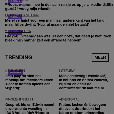
'"Roos, waarom heb je de naam van je ex op je LinkedIn-tijdlijn
gezet?" vroeg mijn vriendin'
PERSOONLIJK VERHAAL
Merel verhuist voor een man naar andere kant van het land,
maar hij verdwijnt: 'Huur al maanden niet betaald'
VERLATEN VROUW
Fae (24): 'Vreemdgaan was uit den boze, dat deed je niet, toch
bleek mijn partner zelf een affaire te hebben'
TRENDING
MEER
LIEVE HELEEN
INTERVIEW
Fred (55): 'Ik vind het
Man achtervolgt Valerie (35)
moeilijk om meerdere keren
in het bos en betast zichzelf,
klaar te komen tijdens een
zij filmt en deelt de
vrijpartij'
confrontatie: 'Ik laat me niet
tegenhouden'
FRAGMENT GEMIST
ADVERTORIAL
Gesprek Iris en Edwin neemt
Praten, lachen én bewegen:
onverwachte wending in
dit event doorbreekt het
'B&B Vol Liefde': 'Hoopte
taboe rondom urineverlies –