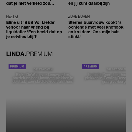
dat je niet verliefd zou
en jij kunt daarbij zijn
worden'
HEFTIG
ZURE BUREN
Eline uit 'B&B Vol Liefde'
Sterres buurvrouw kookt 's
verloor haar vriend bij
ochtends met veel knoflook
liquidatie: 'Een beeld dat op
en kruiden: 'Ook mijn huis
je netvlies blijft'
stinkt'
LINDA.
PREMIUM
DE STAD VAN
DE STAD VAN
Elske DeWall over Leeuwarden,
Isabelle Boer deelt haar f
muziek en haar favoriete plekken in
plekken in Zwolle: 'Deze pl
de stad: 'Een stad die voelt als thuis'
graag verborgen'