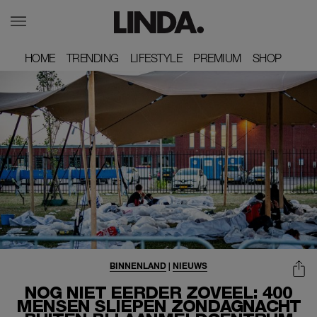
HOME
HOME
TRENDING
TRENDING
LIFESTYLE
LIFESTYLE
PREMIUM
PREMIUM
SHOP
SHOP
BINNENLAND
|
NIEUWS
NOG NIET EERDER ZOVEEL: 400
MENSEN SLIEPEN ZONDAGNACHT