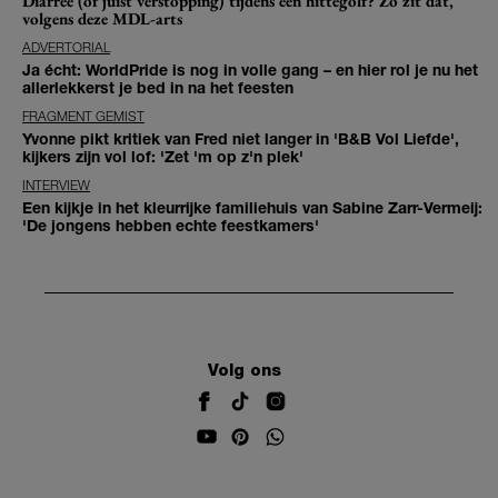
Diarree (of juist verstopping) tijdens een hittegolf? Zó zit dat,
volgens deze MDL-arts
ADVERTORIAL
Ja écht: WorldPride is nog in volle gang – en hier rol je nu het
allerlekkerst je bed in na het feesten
FRAGMENT GEMIST
Yvonne pikt kritiek van Fred niet langer in 'B&B Vol Liefde',
kijkers zijn vol lof: 'Zet 'm op z'n plek'
INTERVIEW
Een kijkje in het kleurrijke familiehuis van Sabine Zarr-Vermeij:
'De jongens hebben echte feestkamers'
Volg ons