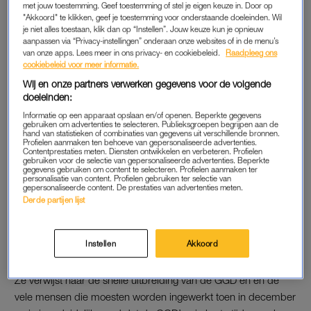
Autoriteit Persoonsgegevens dat er “nog steeds wezenlijke
met jouw toestemming. Geef toestemming of stel je eigen keuze in. Door op
risico’s” voor de bescherming van persoonsgegevens bestaan
"Akkoord" te klikken, geef je toestemming voor onderstaande doeleinden. Wil
je niet alles toestaan, klik dan op “Instellen”. Jouw keuze kun je opnieuw
bij de GGD. Ook moet de organisatie meer doen om die
aanpassen via “Privacy-instellingen” onderaan onze websites of in de menu’s
gegevens te beschermen. Dat meldde Autoriteit
van onze apps. Lees meer in ons privacy- en cookiebeleid.
Raadpleeg ons
cookiebeleid voor meer informatie.
Persoonsgegevens.
Wij en onze partners verwerken gegevens voor de volgende
doeleinden:
Over het tonen van persoonsgegevens tijdens de training zegt
een woordvoerder van GGD GHOR vrijdag: “Dit is eenmalig
Informatie op een apparaat opslaan en/of openen. Beperkte gegevens
gebruiken om advertenties te selecteren. Publieksgroepen begrijpen aan de
gebeurd. Dit hoort niet en is ook niet onze gebruikelijke gang
hand van statistieken of combinaties van gegevens uit verschillende bronnen.
Profielen aanmaken ten behoeve van gepersonaliseerde advertenties.
van zaken. Elke opleiding wordt gegeven vanuit een
Contentprestaties meten. Diensten ontwikkelen en verbeteren. Profielen
gebruiken voor de selectie van gepersonaliseerde advertenties. Beperkte
testomgeving met fictieve personen en gegevens. Een
gegevens gebruiken om content te selecteren. Profielen aanmaken ter
personalisatie van content. Profielen gebruiken ter selectie van
medewerker die aan deze training heeft meegedaan heeft dit
gepersonaliseerde content. De prestaties van advertenties meten.
gemeld bij de GGD Gelderland-Midden. De training is daarop
Derde partijen lijst
direct aangepast.”
Instellen
Akkoord
TRAININGEN
Ze verwijst naar de snelle uitbreiding van de GGD’en en de
vele mensen die moesten worden ingewerkt toen in december