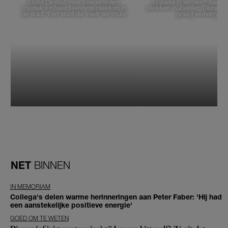
Elske DeWall over Leeuwarden,
Isabelle Boer deelt haar f
muziek en haar favoriete plekken in
plekken in Zwolle: 'Deze pl
de stad: 'Een stad die voelt als thuis'
graag verborgen'
NET
BINNEN
IN MEMORIAM
Collega's delen warme herinneringen aan Peter Faber: 'Hij had
een aanstekelijke positieve energie'
GOED OM TE WETEN