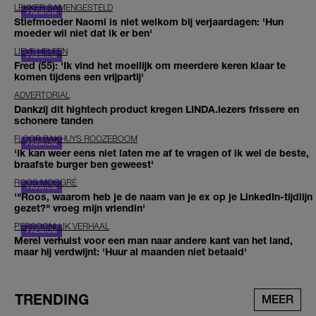
LEKKER SAMENGESTELD
Stiefmoeder Naomi is niet welkom bij verjaardagen: 'Hun
moeder wil niet dat ik er ben'
LIEVE HELEEN
Fred (55): 'Ik vind het moeilijk om meerdere keren klaar te
komen tijdens een vrijpartij'
ADVERTORIAL
Dankzij dit hightech product kregen LINDA.lezers frissere en
schonere tanden
FLOOR BAKHUYS ROOZEBOOM
'Ik kan weer eens niet laten me af te vragen of ik wel de beste,
braafste burger ben geweest'
ROOS MOGGRÉ
'"Roos, waarom heb je de naam van je ex op je LinkedIn-tijdlijn
gezet?" vroeg mijn vriendin'
PERSOONLIJK VERHAAL
Merel verhuist voor een man naar andere kant van het land,
maar hij verdwijnt: 'Huur al maanden niet betaald'
TRENDING
MEER