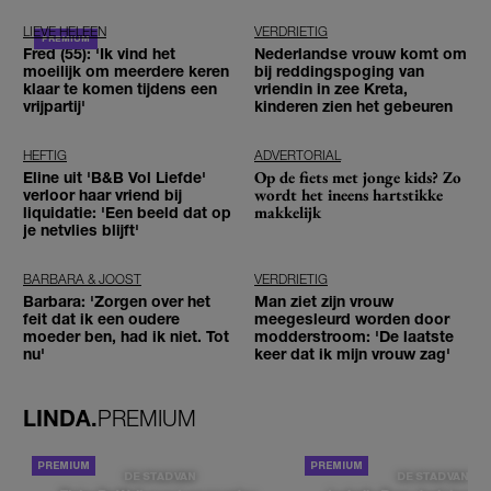
LIEVE HELEEN
VERDRIETIG
Fred (55): 'Ik vind het
Nederlandse vrouw komt om
moeilijk om meerdere keren
bij reddingspoging van
klaar te komen tijdens een
vriendin in zee Kreta,
vrijpartij'
kinderen zien het gebeuren
HEFTIG
ADVERTORIAL
Op de fiets met jonge kids? Zo
Eline uit 'B&B Vol Liefde'
wordt het ineens hartstikke
verloor haar vriend bij
makkelijk
liquidatie: 'Een beeld dat op
je netvlies blijft'
BARBARA & JOOST
VERDRIETIG
Barbara: 'Zorgen over het
Man ziet zijn vrouw
feit dat ik een oudere
meegesleurd worden door
moeder ben, had ik niet. Tot
modderstroom: 'De laatste
nu'
keer dat ik mijn vrouw zag'
LINDA.
PREMIUM
DE STAD VAN
DE STAD VAN