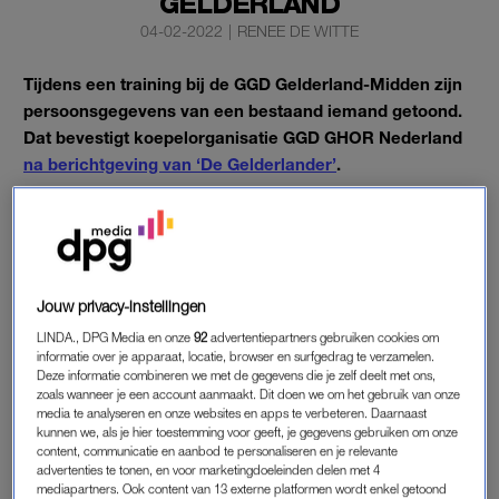
GELDERLAND
04-02-2022
|
RENEE DE WITTE
Tijdens een training bij de GGD Gelderland-Midden zijn
persoonsgegevens van een bestaand iemand getoond.
Dat bevestigt koepelorganisatie GGD GHOR Nederland
na berichtgeving van ‘De Gelderlander’
.
Ook bevestigt de organisatie dat het kan zijn dat een
medewerker die uit dienst trad “korte tijd” nog gebruik kon
maken van het account waarmee kan worden ingelogd in de
GGD-systemen.
Jouw privacy-instellingen
LINDA., DPG Media en onze
92
advertentiepartners gebruiken cookies om
informatie over je apparaat, locatie, browser en surfgedrag te verzamelen.
PERSOONSGEGEVENS BIJ GGD
Deze informatie combineren we met de gegevens die je zelf deelt met ons,
Begin vorig jaar werd bekend dat medewerkers van de GGD
zoals wanneer je een account aanmaakt. Dit doen we om het gebruik van onze
media te analyseren en onze websites en apps te verbeteren. Daarnaast
persoonlijke gegevens van mensen die zich laten testen op
kunnen we, als je hier toestemming voor geeft, je gegevens gebruiken om onze
corona of vaccineren
hadden gestolen
. Deze verkochten zij
content, communicatie en aanbod te personaliseren en je relevante
advertenties te tonen, en voor marketingdoeleinden delen met 4
door op de zwarte markt. Afgelopen november meldde de
mediapartners. Ook content van 13 externe platformen wordt enkel getoond