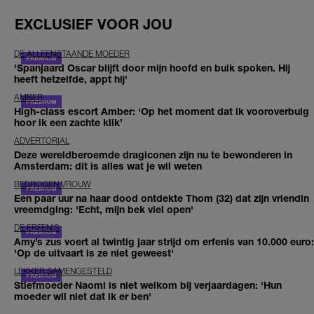
EXCLUSIEF VOOR JOU
DE ALLEENSTAANDE MOEDER
'Spanjaard Oscar blijft door mijn hoofd en buik spoken. Hij
heeft hetzelfde, appt hij'
AMBER
High-class escort Amber: ‘Op het moment dat ik vooroverbuig
hoor ik een zachte klik’
ADVERTORIAL
Deze wereldberoemde dragiconen zijn nu te bewonderen in
Amsterdam: dit is alles wat je wil weten
BEDROGEN VROUW
Een paar uur na haar dood ontdekte Thom (32) dat zijn vriendin
vreemdging: 'Echt, mijn bek viel open'
DE ERFENIS
Amy’s zus voert al twintig jaar strijd om erfenis van 10.000 euro:
'Op de uitvaart is ze niet geweest'
LEKKER SAMENGESTELD
Stiefmoeder Naomi is niet welkom bij verjaardagen: 'Hun
moeder wil niet dat ik er ben'