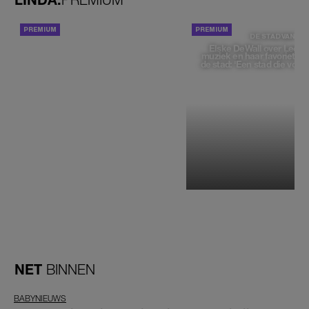
ACHTERGROND
DE STAD VAN
Elske DeWall over Leeu
muziek en haar favoriete p
de stad: 'Een stad die voelt 
NET
BINNEN
BABYNIEUWS