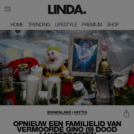
HOME
HOME
TRENDING
TRENDING
LIFESTYLE
LIFESTYLE
PREMIUM
PREMIUM
SHOP
SHOP
BINNENLAND
|
HEFTIG
OPNIEUW EEN FAMILIELID VAN
VERMOORDE GINO (9) DOOD