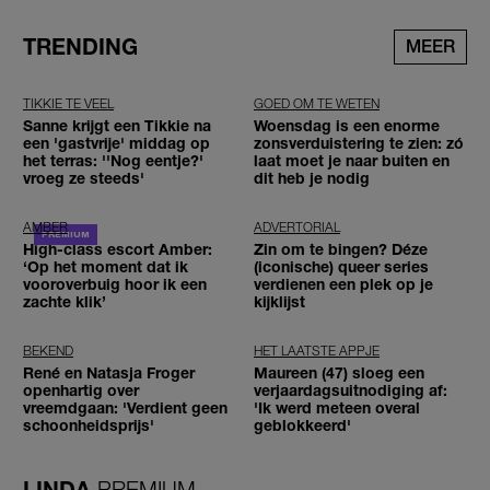
TRENDING
MEER
TIKKIE TE VEEL
GOED OM TE WETEN
Sanne krijgt een Tikkie na
Woensdag is een enorme
een 'gastvrije' middag op
zonsverduistering te zien: zó
het terras: ''Nog eentje?'
laat moet je naar buiten en
vroeg ze steeds'
dit heb je nodig
AMBER
ADVERTORIAL
High-class escort Amber:
Zin om te bingen? Déze
‘Op het moment dat ik
(iconische) queer series
vooroverbuig hoor ik een
verdienen een plek op je
zachte klik’
kijklijst
BEKEND
HET LAATSTE APPJE
René en Natasja Froger
Maureen (47) sloeg een
openhartig over
verjaardagsuitnodiging af:
vreemdgaan: 'Verdient geen
'Ik werd meteen overal
schoonheidsprijs'
geblokkeerd'
LINDA.
PREMIUM