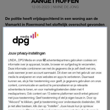
AANGETROFFEN
12-05-2023
|
NIVINE DE JONG
De politie heeft vrijdagochtend in een woning aan de
Vismarkt in Roermond het stoffelijk overschot gevonden
van een 51-jarige vrouw die onder verdachte
omstandigheden zou zijn overleden.
Het blijkt een familielid te zijn van de omgebrachte
Gino
(9).
Jouw privacy-instellingen
LINDA., DPG Media en onze
92
advertentiepartners gebruiken cookies om
VERDACHTE
informatie over je apparaat, locatie, browser en surfgedrag te verzamelen.
Er is een verdachte aangehouden, een 47-jarige man uit
Deze informatie combineren we met de gegevens die je zelf deelt met ons,
zoals wanneer je een account aanmaakt. Dit doen we om het gebruik van onze
Roermond. Hij wordt verdacht van betrokkenheid bij de dood
media te analyseren en onze websites en apps te verbeteren. Daarnaast
van de vrouw. De politie onderzoekt wat er is gebeurd. Zo is er
kunnen we, als je hier toestemming voor geeft, je gegevens gebruiken om onze
content, communicatie en aanbod te personaliseren en je relevante
een buurtonderzoek bezig.
advertenties te tonen, en voor marketingdoeleinden delen met 4
mediapartners. Ook content van 13 externe platformen wordt enkel getoond
Volgens buren is de dode de bewoonster van het huis, en is
met jouw toestemming. Geef toestemming of stel je eigen keuze in. Door op
"Akkoord" te klikken, geef je toestemming voor onderstaande doeleinden. Wil
haar vriend door de politie meegenomen. De laatste weken
je niet alles toestaan, klik dan op “Instellen”. Jouw keuze kun je opnieuw
zou tussen beiden regelmatig onenigheid zijn geweest, waarbij