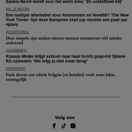
Saskia Noort wordt voor het eerst oma: 'Zo ontzettend blij'
WIL JE WETEN
Een rustiger alternatief voor Amsterdam en Venetië? 'The New
York Times' tipt deze Europese stad (op slechts een paar uur
rijden)
ADVERTORIAL
Deze simpele tips maken nieuwe mensen ontmoeten véél minder
awkward
ASJEMENOU
Klaasje Meijer krijgt schoen naar haar hoofd gegooid tijdens
K3-optreden: ‘Die krijg je niet meer terug’
DATEPRAAT
Fuck daten: een relatie krijgen (en houden) voelt soms bijna
onmogelijk
Volg ons