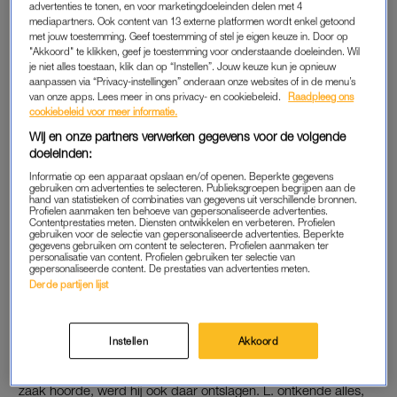
advertenties te tonen, en voor marketingdoeleinden delen met 4
“Ik ontdekte dat ik het spannend vond. Het was een avontuur,
mediapartners. Ook content van 13 externe platformen wordt enkel getoond
bijna een ontsnapping uit de realiteit”, zo verklaarde Rens L.
met jouw toestemming. Geef toestemming of stel je eigen keuze in. Door op
"Akkoord" te klikken, geef je toestemming voor onderstaande doeleinden. Wil
zijn keuze om in het klaslokaal seks te hebben met een 17-
je niet alles toestaan, klik dan op “Instellen”. Jouw keuze kun je opnieuw
jarige leerling. Daarmee
overschreed hij een grens
die niet
aanpassen via “Privacy-instellingen” onderaan onze websites of in de menu’s
zonder gevolgen bleef.
van onze apps. Lees meer in ons privacy- en cookiebeleid.
Raadpleeg ons
cookiebeleid voor meer informatie.
Terwijl het 17-jarige meisje hem onder zijn bureau oraal
Wij en onze partners verwerken gegevens voor de volgende
doeleinden:
bevredigde, zat er ook een andere leerling in het lokaal. Toen
Informatie op een apparaat opslaan en/of openen. Beperkte gegevens
twee andere leerlingen het lokaal binnenkwamen, kroop het
gebruiken om advertenties te selecteren. Publieksgroepen begrijpen aan de
meisje snel onder de tafel vandaan. Er werden beelden
hand van statistieken of combinaties van gegevens uit verschillende bronnen.
Profielen aanmaken ten behoeve van gepersonaliseerde advertenties.
gemaakt, maar die bleken te donker om duidelijk vast te
Contentprestaties meten. Diensten ontwikkelen en verbeteren. Profielen
gebruiken voor de selectie van gepersonaliseerde advertenties. Beperkte
leggen wat er precies gebeurde. Daardoor konden ze niet als
gegevens gebruiken om content te selecteren. Profielen aanmaken ter
personalisatie van content. Profielen gebruiken ter selectie van
bewijs worden gebruikt in de zaak.
gepersonaliseerde content. De prestaties van advertenties meten.
Derde partijen lijst
ONTSLAGEN
Instellen
Akkoord
De school deed aangifte tegen de toen 43-jarige leraar, die al
van plan was te vertrekken. Toen zijn nieuwe school van de
zaak hoorde, werd hij ook daar ontslagen. L. ontkende alles,