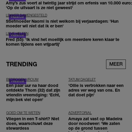
Amy’s zus voert al twintig jaar strijd om erfenis van 10.000 euro:
'Op de uitvaart is ze niet geweest'
LEKKER SAMENGESTELD
Stiefmoeder Naomi is niet welkom bij verjaardagen: 'Hun
moeder wil niet dat ik er ben'
LIEVE HELEEN
Fred (55): 'Ik vind het moeilijk om meerdere keren klaar te
komen tijdens een vrijpartij'
TRENDING
MEER
BEDROGEN VROUW
TATUM DAGELET
Een paar uur na haar dood
'Ollie is vertrokken naar een
ontdekte Thom (32) dat zijn
adres ver weg van ons. En
vriendin vreemdging: 'Echt,
dat doet pijn’
mijn bek viel open'
GOED OM TE WETEN
ADVERTORIAL
Vliegen in een T-shirt? Niet
Amaya zat vast op Madeira
doen, waarschuwt deze
door noodweer: 'We zaten
stewardess
op de grond tussen