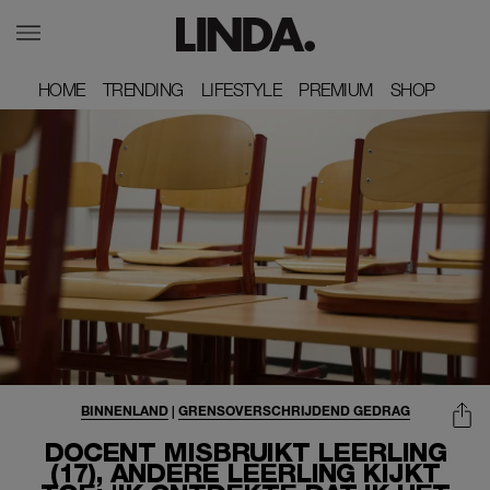
HOME
HOME
TRENDING
TRENDING
LIFESTYLE
LIFESTYLE
PREMIUM
PREMIUM
SHOP
SHOP
BINNENLAND
|
GRENSOVERSCHRIJDEND GEDRAG
DOCENT MISBRUIKT LEERLING
(17), ANDERE LEERLING KIJKT