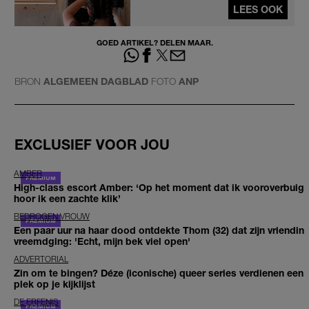
LEES OOK
GOED ARTIKEL? DELEN MAAR.
BRON
ALGEMEEN DAGBLAD
FOTO
ANP
EXCLUSIEF VOOR JOU
AMBER
High-class escort Amber: ‘Op het moment dat ik vooroverbuig
hoor ik een zachte klik’
BEDROGEN VROUW
Een paar uur na haar dood ontdekte Thom (32) dat zijn vriendin
vreemdging: 'Echt, mijn bek viel open'
ADVERTORIAL
Zin om te bingen? Déze (iconische) queer series verdienen een
plek op je kijklijst
DE ERFENIS