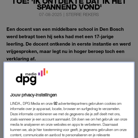
TOE: 'IK ONTDEKTE DAT IK HET
SPANNEND VOND'
07-08-2025
|
STERRE REKERS
Een docent van een middelbare school in Den Bosch
werd betrapt toen hij seks had met een 17-jarige
leerling. De docent ontkende in eerste instantie en werd
vrijgesproken, maar legt nu in hoger beroep toch een
verklaring af.
De inmiddels ex-docent vertelde in de rechtbank dat het tot
twee keer toe gebeurde. De laatste keer in het bijzijn van een
andere leerling.
Jouw privacy-instellingen
Trigger warning: dit artikel beschrijft situaties die gaan over
LINDA., DPG Media en onze
92
advertentiepartners gebruiken cookies om
(seksueel) grensoverschrijdend gedrag en misbruik.
informatie over je apparaat, locatie, browser en surfgedrag te verzamelen.
Deze informatie combineren we met de gegevens die je zelf deelt met ons,
zoals wanneer je een account aanmaakt. Dit doen we om het gebruik van onze
media te analyseren en onze websites en apps te verbeteren. Daarnaast
DOCENT VERTOONT
kunnen we, als je hier toestemming voor geeft, je gegevens gebruiken om onze
GRENSOVERSCHRIJDEND GEDRAG
content, communicatie en aanbod te personaliseren en je relevante