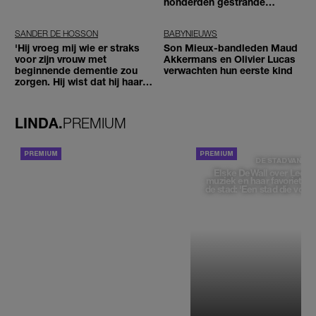
honderden gestrande
reizigers'
SANDER DE HOSSON
BABYNIEUWS
'Hij vroeg mij wie er straks
Son Mieux-bandleden Maud
voor zijn vrouw met
Akkermans en Olivier Lucas
beginnende dementie zou
verwachten hun eerste kind
zorgen. Hij wist dat hij haar
zou moeten loslaten'
LINDA.
PREMIUM
ACHTERGROND
DE STAD VAN
Elske DeWall over Leeu
muziek en haar favoriete p
de stad: 'Een stad die voelt 