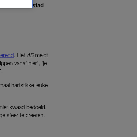
uit de hoofdstad
rerend
. Het
AD
meldt
ippen vanaf hier’, ‘je
’.
emaal hartstikke leuke
 niet kwaad bedoeld.
e sfeer te creëren.