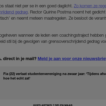
 staat niet per se in een goed daglicht.
Zo komen ze rege
rijdend gedrag
. Rector Quirine Postma noemt het gedicht 
tisch’ en neemt meteen maatregelen. Ze besloot de verantw
pgeheven wanneer de leden een coachingstraject hebben ge
reid stil bij de gevolgen van grensoverschrijdend gedrag voo
 direct in je mail?
Meld je aan voor onze nieuwsbrie
Fia (22) verlaat studentenvereniging na zwaar jaar: 'Tijdens af
hoe het echt zat'
GOED ARTIKEL? DELEN MAAR.