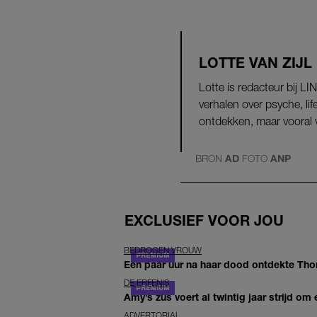
LOTTE VAN ZIJL
Lotte is redacteur bij LI
verhalen over psyche, li
ontdekken, maar vooral v
BRON
AD
FOTO
ANP
EXCLUSIEF VOOR JOU
BEDROGEN VROUW
Een paar uur na haar dood ontdekte Thom 
DE ERFENIS
Amy’s zus voert al twintig jaar strijd om 
ADVERTORIAL