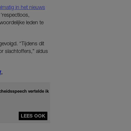
lmatig in het nieuws
‘respectloos,
oordelijke leden te
volgd. “Tijdens dit
r slachtoffers,” aldus
f
.
scheidsspeech vertelde ik
LEES OOK