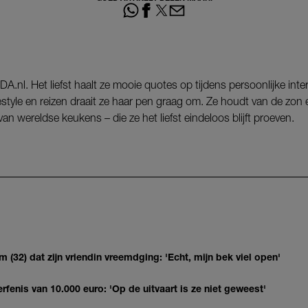
NDA.nl. Het liefst haalt ze mooie quotes op tijdens persoonlijke int
festyle en reizen draait ze haar pen graag om. Ze houdt van de zon
an wereldse keukens – die ze het liefst eindeloos blijft proeven.
(32) dat zijn vriendin vreemdging: 'Echt, mijn bek viel open'
erfenis van 10.000 euro: 'Op de uitvaart is ze niet geweest'