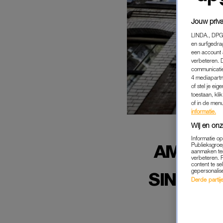
Jouw priva
LINDA., DPG
en surfgedra
een account 
verbeteren. 
communicatie
4 mediapartn
of stel je ei
toestaan, kli
of in de men
informatie.
Wij en onz
Informatie o
AMSTER
Publieksgroe
aanmaken ten
verbeteren. 
content te se
gepersonalis
SINTERK
Derde partijen