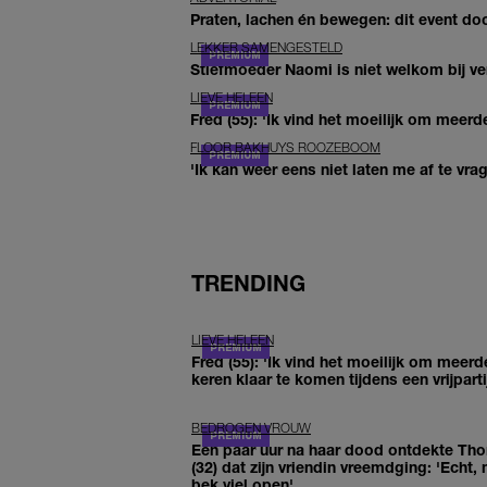
Praten, lachen én bewegen: dit event door
LEKKER SAMENGESTELD
Stiefmoeder Naomi is niet welkom bij ver
LIEVE HELEEN
Fred (55): 'Ik vind het moeilijk om meerde
FLOOR BAKHUYS ROOZEBOOM
'Ik kan weer eens niet laten me af te vr
TRENDING
LIEVE HELEEN
Fred (55): 'Ik vind het moeilijk om meerd
keren klaar te komen tijdens een vrijparti
BEDROGEN VROUW
Een paar uur na haar dood ontdekte Th
(32) dat zijn vriendin vreemdging: 'Echt, 
bek viel open'