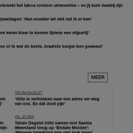
breekt het taboe rondom urineverlies – en jij kunt daarbij zijn
jaardagen: 'Hun moeder wil niet dat ik er ben'
re keren klaar te komen tijdens een vrijpartij'
agen of ik wel de beste, braafste burger ben geweest'
MEER
TATUM DAGELET
ere
'Ollie is vertrokken naar een adres ver weg
j'
van ons. En dat doet pijn’
WIL JE ZIEN
om
Tatum Dagelet blikt samen met Saskia
mijn
Weerstand terug op 'Brutale Meiden':
'Mensen beledigen was niet leuk meer'