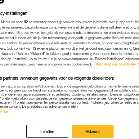
cy-instellingen
 Media en onze
92
advertentiepartners gebruiken cookies om informatie over je apparaat, lo
g te verzamelen. Deze informatie combineren we met de gegevens die je zelf deelt met ons, z
aanmaakt. Dit doen we om het gebruik van onze media te analyseren en onze websites en a
Daarnaast kunnen we, als je hier toestemming voor geeft, je gegevens gebruiken om onze con
 en aanbod te personaliseren en je relevante advertenties te tonen, en voor marketingdoele
ers. Ook content van 13 externe platformen wordt enkel getoond met jouw toestemming. Ge
gen keuze in. Door op "Akkoord" te klikken, geef je toestemming voor onderstaande doeleinden. 
k dan op “Instellen”. Jouw keuze kun je opnieuw aanpassen via “Privacy-instellingen” ondera
u’s van onze apps. Lees meer in ons privacy- en cookiebeleid.
Raadpleeg ons cookiebeleid 
e partners verwerken gegevens voor de volgende doeleinden:
BINNENLAND
|
GRENSOVERSCHRIJDEND GEDRAG
p een apparaat opslaan en/of openen. Beperkte gegevens gebruiken om advertenties te sele
DAMS CORPS ONDER VU
pen begrijpen aan de hand van statistieken of combinaties van gegevens uit verschillende br
 behoeve van gepersonaliseerde advertenties. Contentprestaties meten. Diensten ontwikkel
Profielen gebruiken voor de selectie van gepersonaliseerde advertenties. Beperkte gegeven
GRENSOVERSCHRIJDEND
lecteren. Profielen aanmaken ter personalisatie van content. Profielen gebruiken ter selectie 
eerde content. De prestaties van advertenties meten.
LAASGEDICHT: 'JE NEUKT
 lijst
ZEESTER'
18-12-2025
|
LOTTE VAN ZIJL
Instellen
Akkoord