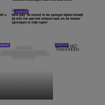
VRIJPARTIJ
lt u
Noa (26): 'Ik moest in de spiegel kijken terwijl
zij met me aan het seksen was en de tranen
sprongen in mijn ogen'
EXPATS MET
STOM!
DE STAD VAN
RASHONDEN
Isabelle Boer deelt haar favoriete
plekken in Zwolle: 'Deze plek houd ik
graag verborgen'
MONIQUE KLEMANN