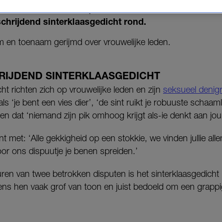
j het Amsterdamse corps ASC/AVSV. Onder studenten 
chrijdend sinterklaasgedicht rond.
 en toenaam gerijmd over vrouwelijke leden.
IJDEND SINTERKLAASGEDICHT
ht richten zich op vrouwelijke leden en zijn
seksueel denig
ls ‘je bent een vies dier’, ‘de sint ruikt je robuuste schaaml
 en dat ‘niemand zijn pik omhoog krijgt als-ie denkt aan jou
nt met: ‘Alle gekkigheid op een stokkie, we vinden jullie all
voor ons dispuutje je benen spreiden.’
ren van twee betrokken disputen is het sinterklaasgedicht
ens hen vaak grof van toon en juist bedoeld om een grappig