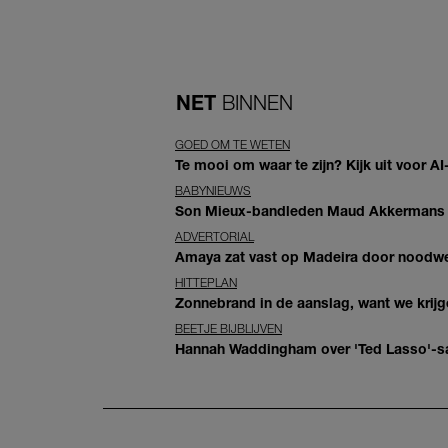
NET
BINNEN
GOED OM TE WETEN
Te mooi om waar te zijn? Kijk uit voor 
BABYNIEUWS
Son Mieux-bandleden Maud Akkermans en
ADVERTORIAL
Amaya zat vast op Madeira door noodwee
HITTEPLAN
Zonnebrand in de aanslag, want we krij
BEETJE BIJBLIJVEN
Hannah Waddingham over 'Ted Lasso'-sam