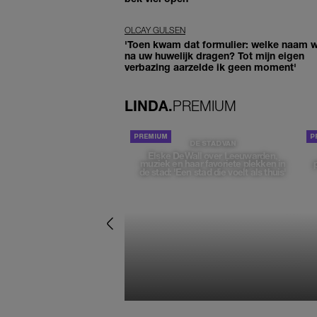
OLCAY GULSEN
'Toen kwam dat formulier: welke naam wi
na uw huwelijk dragen? Tot mijn eigen
verbazing aarzelde ik geen moment'
LINDA.
PREMIUM
DE STAD VAN
Elske DeWall over Leeuwarden,
muziek en haar favoriete plekken in
de stad: 'Een stad die voelt als thuis'