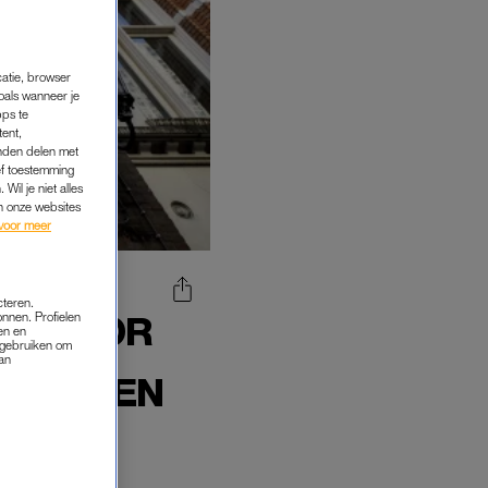
catie, browser
oals wanneer je
pps te
tent,
inden delen met
ef toestemming
Wil je niet alles
an onze websites
voor meer
cteren.
UR DOOR
onnen. Profielen
en en
s gebruiken om
van
 ALS EEN