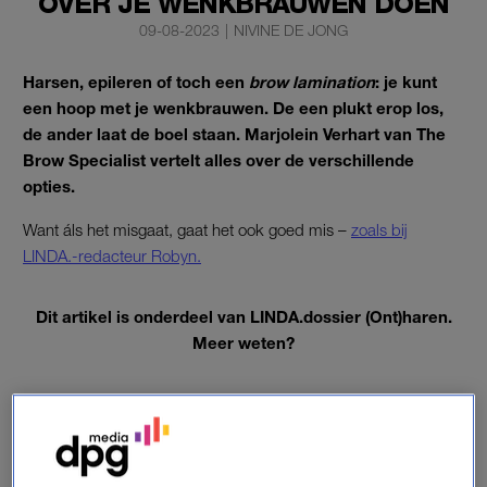
OVER JE WENKBRAUWEN DOEN
09-08-2023
|
NIVINE DE JONG
Harsen, epileren of toch een
brow lamination
: je kunt
een hoop met je wenkbrauwen. De een plukt erop los,
de ander laat de boel staan. Marjolein Verhart van The
Brow Specialist vertelt alles over de verschillende
opties.
Want áls het misgaat, gaat het ook goed mis –
zoals bij
LINDA.-redacteur Robyn.
Dit artikel is onderdeel van LINDA.dossier (Ont)haren.
Meer weten?
DOSSIER: (ONT)HAREN