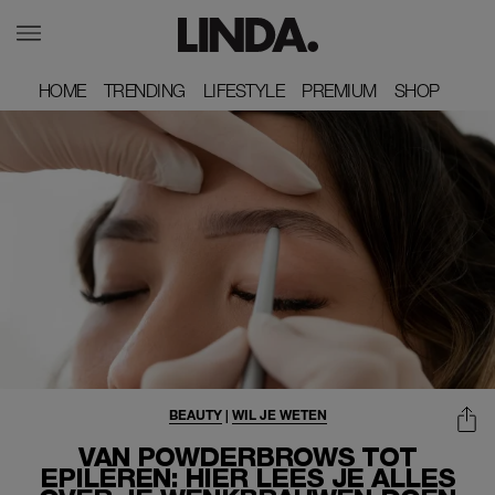
HOME
HOME
TRENDING
TRENDING
LIFESTYLE
LIFESTYLE
PREMIUM
PREMIUM
SHOP
SHOP
BEAUTY
|
WIL JE WETEN
VAN POWDERBROWS TOT
EPILEREN: HIER LEES JE ALLES