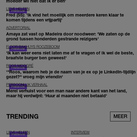
moeder wil niet dat ik er ben'
LIEVE HELEEN
Fred (55): 'Ik vind het moeilijk om meerdere keren klaar te
komen tijdens een vrijpartij'
ADVERTORIAL
Amaya zat vast op Madeira door noodweer: 'We zaten op de
grond tussen honderden gestrande reizigers'
FLOOR BAKHUYS ROOZEBOOM
'Ik kan weer eens niet laten me af te vragen of ik wel de beste,
braafste burger ben geweest'
ROOS MOGGRÉ
'"Roos, waarom heb je de naam van je ex op je LinkedIn-tijdlijn
gezet?" vroeg mijn vriendin'
PERSOONLIJK VERHAAL
Merel verhuist voor een man naar andere kant van het land,
maar hij verdwijnt: 'Huur al maanden niet betaald'
TRENDING
MEER
LIEVE HELEEN
INTERVIEW