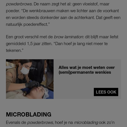
powderbrows
. De naam zegt het al: geen vloeistof, maar
poeder. “De wenkbrauwen maken we lichter aan de voorkant
en worden steeds donkerder aan de achterkant. Dat geeft een
natuurlijk poedereffect.”
Een groot verschil met de
brow lamination
: dit blijft maar liefst
gemiddeld 1,5 jaar zitten. “Dan hoef je lang niet meer te
tekenen.”
Alles wat je moet weten over
(semi)permanente wenkies
LEES OOK
MICROBLADING
Evenals de
powderbrows
, hoef je na
microblading
ook zo’n