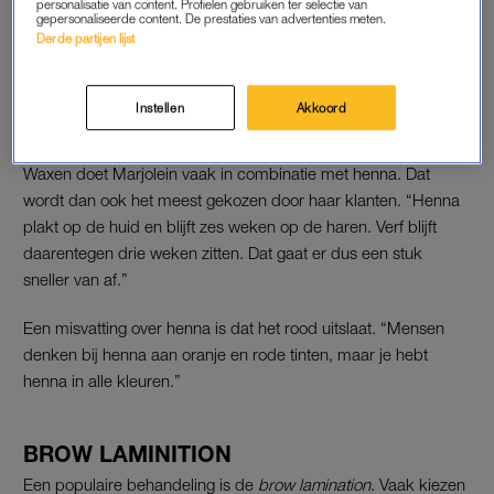
personalisatie van content. Profielen gebruiken ter selectie van
gepersonaliseerde content. De prestaties van advertenties meten.
Derde partijen lijst
LEES OOK
Instellen
Akkoord
HENNA
Waxen doet Marjolein vaak in combinatie met henna. Dat
wordt dan ook het meest gekozen door haar klanten. “Henna
plakt op de huid en blijft zes weken op de haren. Verf blijft
daarentegen drie weken zitten. Dat gaat er dus een stuk
sneller van af.”
Een misvatting over henna is dat het rood uitslaat. “Mensen
denken bij henna aan oranje en rode tinten, maar je hebt
henna in alle kleuren.”
BROW LAMINITION
Een populaire behandeling is de
brow lamination
. Vaak kiezen