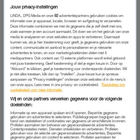
EPILEREN EN WAXEN
Jouw privacy-instellingen
Allereerst vertelt Marjolein over epileren. Thuis doen mensen
LINDA., DPG Media en onze
92
advertentiepartners gebruiken cookies om
dit nog vaak met een pincet, maar bij schoonheidsspecialisten
informatie over je apparaat, locatie, browser en surfgedrag te verzamelen.
Deze informatie combineren we met de gegevens die je zelf deelt met ons,
gebeurt dit nog zelden. Inefficiënt, zo haartje voor haartje
zoals wanneer je een account aanmaakt. Dit doen we om het gebruik van onze
plukken, vindt Marjolein. “Wij doen het met wax”, vertelt ze.
media te analyseren en onze websites en apps te verbeteren. Daarnaast
kunnen we, als je hier toestemming voor geeft, je gegevens gebruiken om onze
“Dan kun je in een keer meerdere haartjes weghalen. Bij ons is
content, communicatie en aanbod te personaliseren en je relevante
het waxen pijnloos. Dat komt door de techniek en de wax die
advertenties te tonen, en voor marketingdoeleinden delen met 4
we gebruiken. Erna maken we het wel strak met een pincet.”
mediapartners. Ook content van 13 externe platformen wordt enkel getoond
met jouw toestemming. Geef toestemming of stel je eigen keuze in. Door op
"Akkoord" te klikken, geef je toestemming voor onderstaande doeleinden. Wil
Het verschilt – uiteraard – per persoon hoe lang het wegblijft.
je niet alles toestaan, klik dan op “Instellen”. Jouw keuze kun je opnieuw
“Sommige vrouwen hebben veel haar en moeten het om de
aanpassen via “Privacy-instellingen” onderaan onze websites of in de menu’s
van onze apps. Lees meer in ons privacy- en cookiebeleid.
Raadpleeg ons
twee weken doen, bij anderen blijft het zes tot acht weken
cookiebeleid voor meer informatie.
weg.” Epileren kan ook met twee touwtjes. “Maar dat is een
Wij en onze partners verwerken gegevens voor de volgende
stuk gevoeliger en doet meer pijn. Met touw haal je ook snel te
doeleinden:
veel haren weg en worden wenkbrauwen vaak dun.”
Informatie op een apparaat opslaan en/of openen. Beperkte gegevens
gebruiken om advertenties te selecteren. Publieksgroepen begrijpen aan de
hand van statistieken of combinaties van gegevens uit verschillende bronnen.
Profielen aanmaken ten behoeve van gepersonaliseerde advertenties.
Zo creëer je wenkbrauwen die
Contentprestaties meten. Diensten ontwikkelen en verbeteren. Profielen
gebruiken voor de selectie van gepersonaliseerde advertenties. Beperkte
perfect bij jouw gezichtsvorm
gegevens gebruiken om content te selecteren. Profielen aanmaken ter
passen