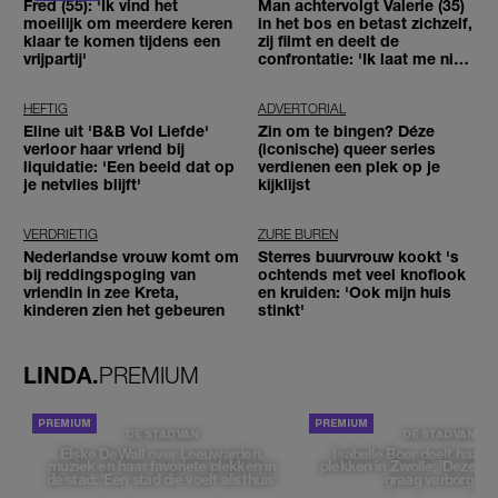
Fred (55): 'Ik vind het
Man achtervolgt Valerie (35)
moeilijk om meerdere keren
in het bos en betast zichzelf,
klaar te komen tijdens een
zij filmt en deelt de
vrijpartij'
confrontatie: 'Ik laat me niet
tegenhouden'
HEFTIG
ADVERTORIAL
Eline uit 'B&B Vol Liefde'
Zin om te bingen? Déze
verloor haar vriend bij
(iconische) queer series
liquidatie: 'Een beeld dat op
verdienen een plek op je
je netvlies blijft'
kijklijst
VERDRIETIG
ZURE BUREN
Nederlandse vrouw komt om
Sterres buurvrouw kookt 's
bij reddingspoging van
ochtends met veel knoflook
vriendin in zee Kreta,
en kruiden: 'Ook mijn huis
kinderen zien het gebeuren
stinkt'
LINDA.
PREMIUM
DE STAD VAN
DE STAD VAN
Elske DeWall over Leeuwarden,
Isabelle Boer deelt haar f
muziek en haar favoriete plekken in
plekken in Zwolle: 'Deze pl
de stad: 'Een stad die voelt als thuis'
graag verborgen'