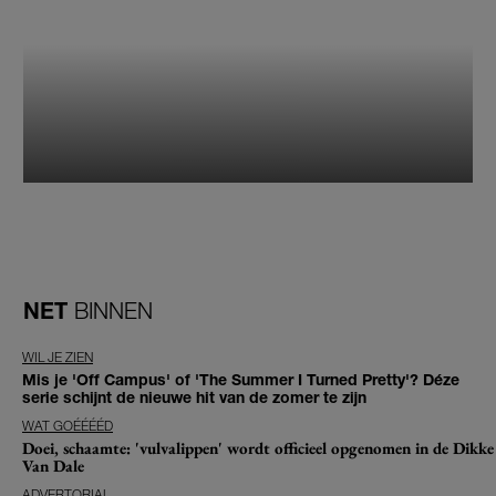
NET
BINNEN
WIL JE ZIEN
Mis je 'Off Campus' of 'The Summer I Turned Pretty'? Déze
serie schijnt de nieuwe hit van de zomer te zijn
WAT GOÉÉÉÉD
Doei, schaamte: 'vulvalippen' wordt officieel opgenomen in de Dikke
Van Dale
ADVERTORIAL