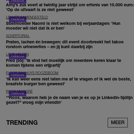
Amy’s zus voert al twintig jaar strijd om erfenis van 10.000 euro:
'Op de uitvaart is ze niet geweest'
LEKKER SAMENGESTELD
Stiefmoeder Naomi is niet welkom bij verjaardagen: 'Hun
moeder wil niet dat ik er ben'
ADVERTORIAL
Praten, lachen én bewegen: dit event doorbreekt het taboe
rondom urineverlies – en jij kunt daarbij zijn
LIEVE HELEEN
Fred (55): 'Ik vind het moeilijk om meerdere keren klaar te
komen tijdens een vrijpartij'
FLOOR BAKHUYS ROOZEBOOM
'Ik kan weer eens niet laten me af te vragen of ik wel de beste,
braafste burger ben geweest'
ROOS MOGGRÉ
'"Roos, waarom heb je de naam van je ex op je LinkedIn-tijdlijn
gezet?" vroeg mijn vriendin'
TRENDING
MEER