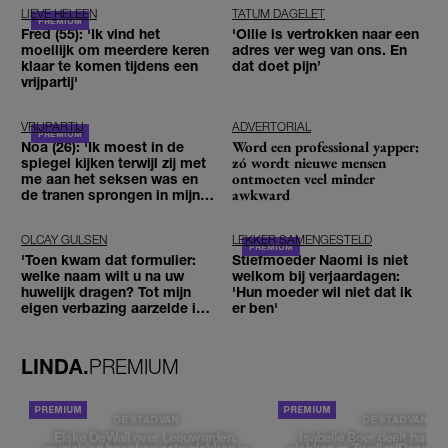
LIEVE HELEEN
TATUM DAGELET
Fred (55): 'Ik vind het
'Ollie is vertrokken naar een
moeilijk om meerdere keren
adres ver weg van ons. En
klaar te komen tijdens een
dat doet pijn’
vrijpartij'
VRIJPARTIJ
ADVERTORIAL
Word een professional yapper:
Noa (26): 'Ik moest in de
zó wordt nieuwe mensen
spiegel kijken terwijl zij met
ontmoeten veel minder
me aan het seksen was en
awkward
de tranen sprongen in mijn
ogen'
OLCAY GULSEN
LEKKER SAMENGESTELD
'Toen kwam dat formulier:
Stiefmoeder Naomi is niet
welke naam wilt u na uw
welkom bij verjaardagen:
huwelijk dragen? Tot mijn
'Hun moeder wil niet dat ik
eigen verbazing aarzelde ik
er ben'
geen moment'
LINDA.
PREMIUM
DE STAD VAN
DE STAD VAN
Elske DeWall over Leeuwarden,
Isabelle Boer deelt haar f