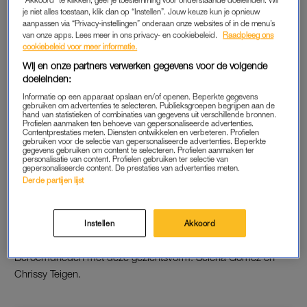
je niet alles toestaan, klik dan op “Instellen”. Jouw keuze kun je opnieuw
aanpassen via “Privacy-instellingen” onderaan onze websites of in de menu’s
van onze apps. Lees meer in ons privacy- en cookiebeleid.
Raadpleeg ons
Een bericht gedeeld door Jennifer Lopez (@jlo)
cookiebeleid voor meer informatie.
Wij en onze partners verwerken gegevens voor de volgende
doeleinden:
Informatie op een apparaat opslaan en/of openen. Beperkte gegevens
gebruiken om advertenties te selecteren. Publieksgroepen begrijpen aan de
hand van statistieken of combinaties van gegevens uit verschillende bronnen.
ROND
Profielen aanmaken ten behoeve van gepersonaliseerde advertenties.
Contentprestaties meten. Diensten ontwikkelen en verbeteren. Profielen
gebruiken voor de selectie van gepersonaliseerde advertenties. Beperkte
Een ronde gezichtsvorm heeft meestal een vergelijkbare lengte
gegevens gebruiken om content te selecteren. Profielen aanmaken ter
personalisatie van content. Profielen gebruiken ter selectie van
en breedte en prominente ronde wangen. Je denkt misschien
gepersonaliseerde content. De prestaties van advertenties meten.
meteen aan veel volume om een vol gezicht minder opvallend
Derde partijen lijst
te maken maar het zijn juist een korte sideswept pixie en een
lange look met laagjes die een rond gezicht het meest
Instellen
Akkoord
flatteren.
Beroemdheden met deze gezichtsvorm: Selena Gomez en
Chrissy Teigen.