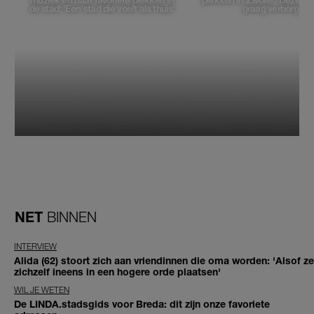
muziek en haar favoriete plekken in
plekken in Zwolle: 'Deze pl
de stad: 'Een stad die voelt als thuis'
graag verborgen'
NET
BINNEN
INTERVIEW
Alida (62) stoort zich aan vriendinnen die oma worden: 'Alsof ze
zichzelf ineens in een hogere orde plaatsen'
WIL JE WETEN
De LINDA.stadsgids voor Breda: dit zijn onze favoriete