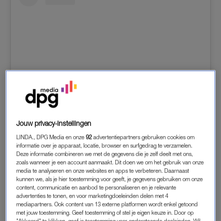
Dit bericht op Instagram bekijken
Jouw privacy-instellingen
LINDA., DPG Media en onze
92
advertentiepartners gebruiken cookies om
informatie over je apparaat, locatie, browser en surfgedrag te verzamelen.
Deze informatie combineren we met de gegevens die je zelf deelt met ons,
zoals wanneer je een account aanmaakt. Dit doen we om het gebruik van onze
media te analyseren en onze websites en apps te verbeteren. Daarnaast
kunnen we, als je hier toestemming voor geeft, je gegevens gebruiken om onze
content, communicatie en aanbod te personaliseren en je relevante
advertenties te tonen, en voor marketingdoeleinden delen met 4
mediapartners. Ook content van 13 externe platformen wordt enkel getoond
met jouw toestemming. Geef toestemming of stel je eigen keuze in. Door op
"Akkoord" te klikken, geef je toestemming voor onderstaande doeleinden. Wil