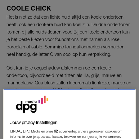
COOLE CHICK
Het is niet zo dat een lichte huid altijd een koele ondertoon
heeft; ook een donkere huid kan koel zijn. De drie ondertonen
komen bij alle huidskleuren voor. Bij een koele ondertoon kun
je het beste kiezen voor foundations met namen als rose,
porcelain of sable. Sommige foundationmerken vermelden,
heel handig, de letter C van cool op hun verpakking.
Ook kun je je oogschaduw afstemmen op een koele
ondertoon, bijvoorbeeld met tinten als lila, grijs, mauve en
marineblauw. Qua blush zullen kleuren als lichtroze, mauve en
zacht bessenrood goed bij je staan. Op je lippen kun je kiezen
voor kersenrood, dieproze, nudepink, paarstinten en wijnrood.
Jouw privacy-instellingen
LINDA., DPG Media en onze
92
advertentiepartners gebruiken cookies om
informatie over je apparaat, locatie, browser en surfgedrag te verzamelen.