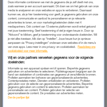
Deze informatie combineren we met de gegevens die je zelf deelt met ons,
zoals wanneer je een account aanmaakt. Dit doen we om het gebruik van onze
media te analyseren en onze websites en apps te verbeteren. Daarnaast
kunnen we, als je hier toestemming voor geeft, je gegevens gebruiken om onze
content, communicatie en aanbod te personaliseren en je relevante
advertenties te tonen, en voor marketingdoeleinden delen met 4
mediapartners. Ook content van 13 externe platformen wordt enkel getoond
met jouw toestemming. Geef toestemming of stel je eigen keuze in. Door op
"Akkoord" te klikken, geef je toestemming voor onderstaande doeleinden. Wil
je niet alles toestaan, klik dan op “Instellen”. Jouw keuze kun je opnieuw
MAC Studio Fix Fluid Foundation SPF 15 in C55
, € 47
aanpassen via “Privacy-instellingen” onderaan onze websites of in de menu’s
van onze apps. Lees meer in ons privacy- en cookiebeleid.
Raadpleeg ons
cookiebeleid voor meer informatie.
Wij en onze partners verwerken gegevens voor de volgende
doeleinden:
Informatie op een apparaat opslaan en/of openen. Beperkte gegevens
gebruiken om advertenties te selecteren. Publieksgroepen begrijpen aan de
hand van statistieken of combinaties van gegevens uit verschillende bronnen.
Profielen aanmaken ten behoeve van gepersonaliseerde advertenties.
Contentprestaties meten. Diensten ontwikkelen en verbeteren. Profielen
gebruiken voor de selectie van gepersonaliseerde advertenties. Beperkte
gegevens gebruiken om content te selecteren. Profielen aanmaken ter
personalisatie van content. Profielen gebruiken ter selectie van
gepersonaliseerde content. De prestaties van advertenties meten.
Derde partijen lijst