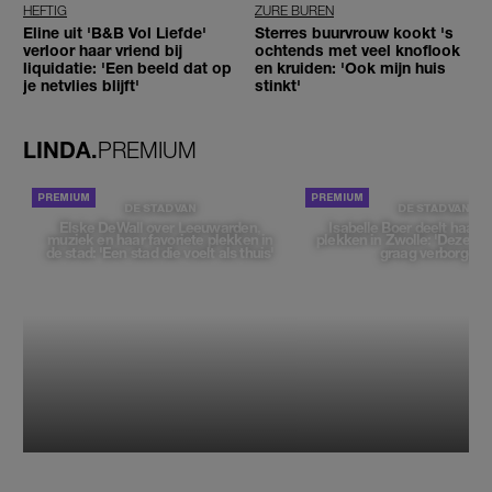
HEFTIG
ZURE BUREN
Eline uit 'B&B Vol Liefde'
Sterres buurvrouw kookt 's
verloor haar vriend bij
ochtends met veel knoflook
liquidatie: 'Een beeld dat op
en kruiden: 'Ook mijn huis
je netvlies blijft'
stinkt'
LINDA.
PREMIUM
DE STAD VAN
DE STAD VAN
Elske DeWall over Leeuwarden,
Isabelle Boer deelt haar f
muziek en haar favoriete plekken in
plekken in Zwolle: 'Deze pl
de stad: 'Een stad die voelt als thuis'
graag verborgen'