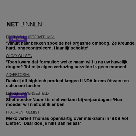
NET
BINNEN
EROTISCH LUISTERVERHAAL
'Vanuit haar bekken spoelde het orgasme omhoog. Ze kreunde,
hard, ongecontroleerd. Haar lijf schokte'
OLCAY GULSEN
'Toen kwam dat formulier: welke naam wilt u na uw huwelijk
dragen? Tot mijn eigen verbazing aarzelde ik geen moment'
ADVERTORIAL
Dankzij dit hightech product kregen LINDA.lezers frissere en
schonere tanden
LEKKER SAMENGESTELD
Stiefmoeder Naomi is niet welkom bij verjaardagen: 'Hun
moeder wil niet dat ik er ben'
FRAGMENT GEMIST
Mexx vertelt Thomas openhartig over miskraam in 'B&B Vol
Liefde': 'Daar doe je niks aan helaas'