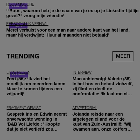
ROOS MOGGRÉ
'"Roos, waarom heb je de naam van je ex op je LinkedIn-tijdlijn
gezet?" vroeg mijn vriendin'
PERSOONLIJK VERHAAL
Merel verhuist voor een man naar andere kant van het land,
maar hij verdwijnt: 'Huur al maanden niet betaald'
TRENDING
MEER
LIEVE HELEEN
INTERVIEW
Fred (55): 'Ik vind het
Man achtervolgt Valerie (35)
moeilijk om meerdere keren
in het bos en betast zichzelf,
klaar te komen tijdens een
zij filmt en deelt de
vrijpartij'
confrontatie: 'Ik laat me niet
tegenhouden'
FRAGMENT GEMIST
ADVERTORIAL
Gesprek Iris en Edwin neemt
Jolanda reisde naar een
onverwachte wending in
afgelegen eiland voor de
'B&B Vol Liefde': 'Hoopte
kust van Zuid-Australië: 'Wij
dat je niet verliefd zou
kwamen aan, onze koffers
worden'
niet'