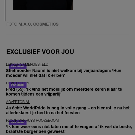
FOTO
M.A.C. COSMETICS
EXCLUSIEF VOOR JOU
LEKKER SAMENGESTELD
Stiefmoeder Naomi is niet welkom bij verjaardagen: 'Hun
moeder wil niet dat ik er ben'
LIEVE HELEEN
Fred (55): 'Ik vind het moeilijk om meerdere keren klaar te
komen tijdens een vrijpartij'
ADVERTORIAL
Ja écht: WorldPride is nog in volle gang – en hier rol je nu het
allerlekkerst je bed in na het feesten
FLOOR BAKHUYS ROOZEBOOM
'Ik kan weer eens niet laten me af te vragen of ik wel de beste,
braafste burger ben geweest'