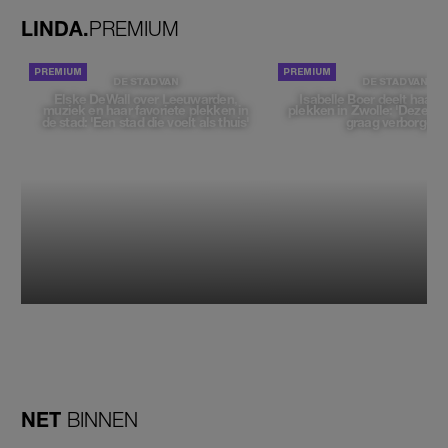
LINDA.
PREMIUM
DE STAD VAN
DE STAD VAN
Elske DeWall over Leeuwarden,
Isabelle Boer deelt haar f
muziek en haar favoriete plekken in
plekken in Zwolle: 'Deze pl
de stad: 'Een stad die voelt als thuis'
graag verborgen'
NET
BINNEN