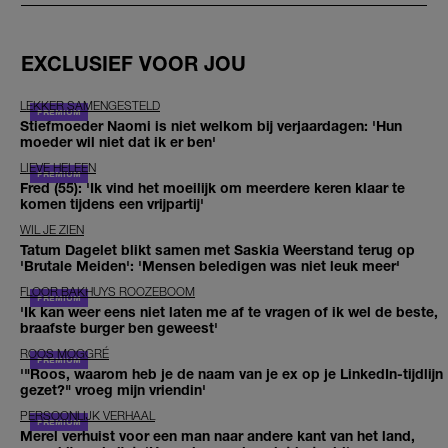
EXCLUSIEF VOOR JOU
LEKKER SAMENGESTELD
Stiefmoeder Naomi is niet welkom bij verjaardagen: 'Hun
moeder wil niet dat ik er ben'
LIEVE HELEEN
Fred (55): 'Ik vind het moeilijk om meerdere keren klaar te
komen tijdens een vrijpartij'
WIL JE ZIEN
Tatum Dagelet blikt samen met Saskia Weerstand terug op
'Brutale Meiden': 'Mensen beledigen was niet leuk meer'
FLOOR BAKHUYS ROOZEBOOM
'Ik kan weer eens niet laten me af te vragen of ik wel de beste,
braafste burger ben geweest'
ROOS MOGGRÉ
'"Roos, waarom heb je de naam van je ex op je LinkedIn-tijdlijn
gezet?" vroeg mijn vriendin'
PERSOONLIJK VERHAAL
Merel verhuist voor een man naar andere kant van het land,