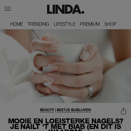
HOME
HOME
TRENDING
TRENDING
LIFESTYLE
LIFESTYLE
PREMIUM
PREMIUM
SHOP
SHOP
BEAUTY
|
BEETJE BIJBLIJVEN
MOOIE EN LOEISTERKE NAGELS?
JE NAILT 'T MET BIAB (EN DIT IS