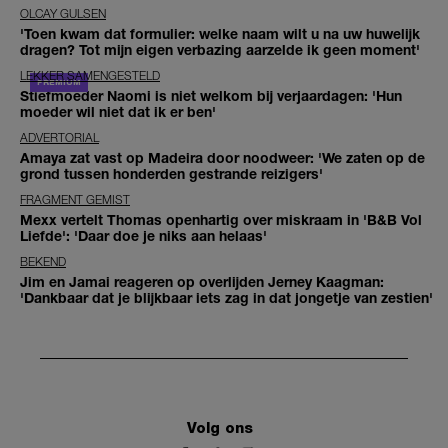
OLCAY GULSEN
'Toen kwam dat formulier: welke naam wilt u na uw huwelijk
dragen? Tot mijn eigen verbazing aarzelde ik geen moment'
LEKKER SAMENGESTELD
Stiefmoeder Naomi is niet welkom bij verjaardagen: 'Hun
moeder wil niet dat ik er ben'
ADVERTORIAL
Amaya zat vast op Madeira door noodweer: 'We zaten op de
grond tussen honderden gestrande reizigers'
FRAGMENT GEMIST
Mexx vertelt Thomas openhartig over miskraam in 'B&B Vol
Liefde': 'Daar doe je niks aan helaas'
BEKEND
Jim en Jamai reageren op overlijden Jerney Kaagman:
'Dankbaar dat je blijkbaar iets zag in dat jongetje van zestien'
Volg ons