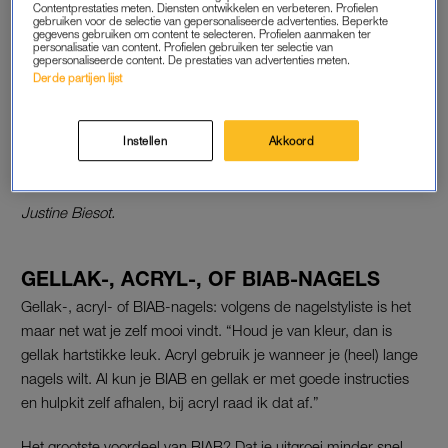
Contentprestaties meten. Diensten ontwikkelen en verbeteren. Profielen
gebruiken voor de selectie van gepersonaliseerde advertenties. Beperkte
gegevens gebruiken om content te selecteren. Profielen aanmaken ter
personalisatie van content. Profielen gebruiken ter selectie van
gepersonaliseerde content. De prestaties van advertenties meten.
Derde partijen lijst
Instellen
Akkoord
Justine Biesot.
GELLAK-, ACRYL-, OF BIAB-NAGELS
Gellak-, acryl- of BIAB-nagels: volgens de nagelstyliste is het
maar net wat je zelf mooi vindt. “Houd je van kleur, dan is
gellak hartstikke leuk. Acryl gebruik je wanneer je (heel) lange
nagels wilt. Al kun je BIAB en gellak er met goede instructies
en hulpkit zelf afhalen, bij acryl raad ik dat af.”
Het grootste voordeel van BIAB? Dat je uitgroei minder snel