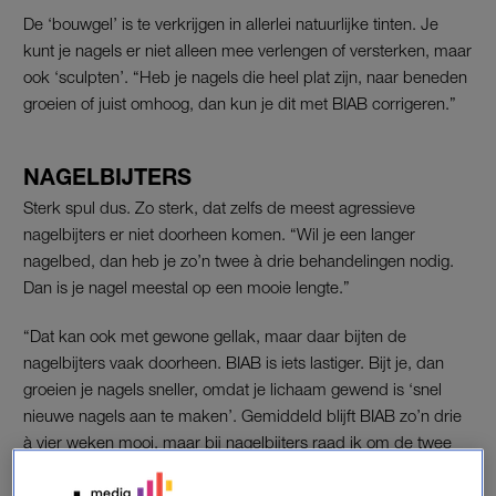
De ‘bouwgel’ is te verkrijgen in allerlei natuurlijke tinten. Je
kunt je nagels er niet alleen mee verlengen of versterken, maar
ook ‘sculpten’. “Heb je nagels die heel plat zijn, naar beneden
groeien of juist omhoog, dan kun je dit met BIAB corrigeren.”
NAGELBIJTERS
Sterk spul dus. Zo sterk, dat zelfs de meest agressieve
nagelbijters er niet doorheen komen. “Wil je een langer
nagelbed, dan heb je zo’n twee à drie behandelingen nodig.
Dan is je nagel meestal op een mooie lengte.”
“Dat kan ook met gewone gellak, maar daar bijten de
nagelbijters vaak doorheen. BIAB is iets lastiger. Bijt je, dan
groeien je nagels sneller, omdat je lichaam gewend is ‘snel
nieuwe nagels aan te maken’. Gemiddeld blijft BIAB zo’n drie
à vier weken mooi, maar bij nagelbijters raad ik om de twee
weken een nieuwe behandeling aan.”