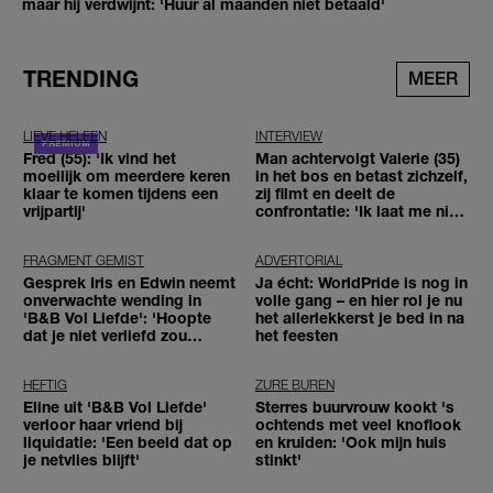
maar hij verdwijnt: 'Huur al maanden niet betaald'
TRENDING
MEER
LIEVE HELEEN
INTERVIEW
Fred (55): 'Ik vind het
Man achtervolgt Valerie (35)
moeilijk om meerdere keren
in het bos en betast zichzelf,
klaar te komen tijdens een
zij filmt en deelt de
vrijpartij'
confrontatie: 'Ik laat me niet
tegenhouden'
FRAGMENT GEMIST
ADVERTORIAL
Gesprek Iris en Edwin neemt
Ja écht: WorldPride is nog in
onverwachte wending in
volle gang – en hier rol je nu
'B&B Vol Liefde': 'Hoopte
het allerlekkerst je bed in na
dat je niet verliefd zou
het feesten
worden'
HEFTIG
ZURE BUREN
Eline uit 'B&B Vol Liefde'
Sterres buurvrouw kookt 's
verloor haar vriend bij
ochtends met veel knoflook
liquidatie: 'Een beeld dat op
en kruiden: 'Ook mijn huis
je netvlies blijft'
stinkt'