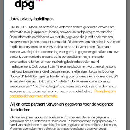
Jouw privacy-instellingen
LINDA., DPG Media en onze
92
advertentiepartners gebruiken cookies om
informatie over je apparaat, locatie, browser en surfgedrag te verzamelen.
Deze informatie combineren we met de gegevens die je zelf deelt met ons,
zoals wanneer je een account aanmaakt. Dit doen we om het gebruik van onze
media te analyseren en onze websites en apps te verbeteren. Daarnaast
kunnen we, als je hier toestemming voor geeft, je gegevens gebruiken om onze
content, communicatie en aanbod te personaliseren en je relevante
advertenties te tonen, en voor marketingdoeleinden delen met 4
mediapartners. Ook content van 13 externe platformen wordt enkel getoond
met jouw toestemming. Geef toestemming of stel je eigen keuze in. Door op
"Akkoord" te klikken, geef je toestemming voor onderstaande doeleinden. Wil
je niet alles toestaan, klik dan op “Instellen”. Jouw keuze kun je opnieuw
aanpassen via “Privacy-instellingen” onderaan onze websites of in de menu’s
van onze apps. Lees meer in ons privacy- en cookiebeleid.
Raadpleeg ons
cookiebeleid voor meer informatie.
Wij en onze partners verwerken gegevens voor de volgende
doeleinden:
Informatie op een apparaat opslaan en/of openen. Beperkte gegevens
gebruiken om advertenties te selecteren. Publieksgroepen begrijpen aan de
hand van statistieken of combinaties van gegevens uit verschillende bronnen.
Profielen aanmaken ten behoeve van gepersonaliseerde advertenties.