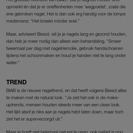
opmerkt én dat je er oneffenheden mee ‘wegpoetst’, zoals die
ene gebroken nagel. Het is dan ook erg handig voor de lompe
medemens: “Het breekt minder snel.”
Maar, adviseert Biesot, wil je je nagels lang en gezond houden,
dan heb je meer nodig dan alleen een behandeling. “Smeer
tweemaal per dag met nagelriemolie, gebruik handschoenen
tijdens het schoonmaken en houd je handen niet te lang onder
water.”
TREND
BIAB is de nieuwe nageltrend, en dat heeft volgens Biesot alles
te maken met de natural look. “Je ziet het ook in de make-
uptrends, mensen houden steeds meer van een clean look.
Het lijkt alsof je niks aan je nagels hebt laten doen, maar toch
ziet het er superverzorgd uit.”
Maar je hoeft niet helemaal naturel te gaan, ook nailart is nog