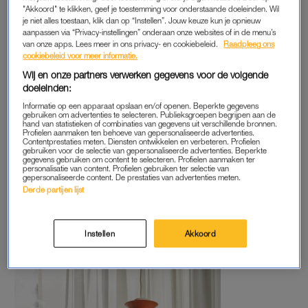
"Akkoord" te klikken, geef je toestemming voor onderstaande doeleinden. Wil
je niet alles toestaan, klik dan op “Instellen”. Jouw keuze kun je opnieuw
aanpassen via “Privacy-instellingen” onderaan onze websites of in de menu’s
van onze apps. Lees meer in ons privacy- en cookiebeleid.
Raadpleeg ons
cookiebeleid voor meer informatie.
Wij en onze partners verwerken gegevens voor de volgende
doeleinden:
Informatie op een apparaat opslaan en/of openen. Beperkte gegevens
gebruiken om advertenties te selecteren. Publieksgroepen begrijpen aan de
hand van statistieken of combinaties van gegevens uit verschillende bronnen.
Profielen aanmaken ten behoeve van gepersonaliseerde advertenties.
Contentprestaties meten. Diensten ontwikkelen en verbeteren. Profielen
gebruiken voor de selectie van gepersonaliseerde advertenties. Beperkte
gegevens gebruiken om content te selecteren. Profielen aanmaken ter
personalisatie van content. Profielen gebruiken ter selectie van
gepersonaliseerde content. De prestaties van advertenties meten.
Derde partijen lijst
Instellen
Akkoord