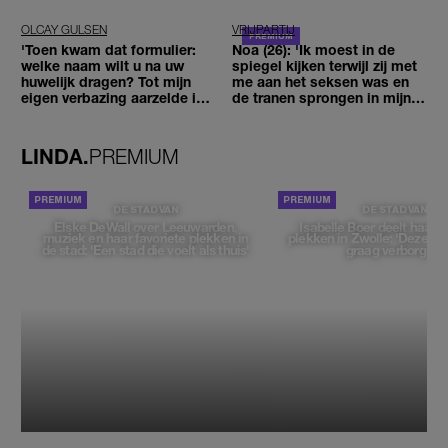
OLCAY GULSEN
VRIJPARTIJ
'Toen kwam dat formulier:
Noa (26): 'Ik moest in de
welke naam wilt u na uw
spiegel kijken terwijl zij met
huwelijk dragen? Tot mijn
me aan het seksen was en
eigen verbazing aarzelde ik
de tranen sprongen in mijn
geen moment'
ogen'
LINDA.
PREMIUM
DE STAD VAN
DE STAD VAN
Elske DeWall over Leeuwarden,
Isabelle Boer deelt haar f
muziek en haar favoriete plekken in
plekken in Zwolle: 'Deze pl
de stad: 'Een stad die voelt als thuis'
graag verborgen'