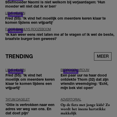
Stiefmoeder Naomi is niet welkom bij verjaardagen: 'Hun
moeder wil niet dat ik er ben'
LIEVE HELEEN
Fred (55): 'Ik vind het moeilijk om meerdere keren klaar te
komen tijdens een vrijpartij'
FLOOR BAKHUYS ROOZEBOOM
'Ik kan weer eens niet laten me af te vragen of ik wel de beste,
braafste burger ben geweest'
TRENDING
MEER
LIEVE HELEEN
BEDROGEN VROUW
Fred (55): 'Ik vind het
Een paar uur na haar dood
moeilijk om meerdere keren
ontdekte Thom (32) dat zijn
klaar te komen tijdens een
vriendin vreemdging: 'Echt,
vrijpartij'
mijn bek viel open'
TATUM DAGELET
ADVERTORIAL
Op de fiets met jonge kids? Zo
'Ollie is vertrokken naar een
wordt het ineens hartstikke
adres ver weg van ons. En
makkelijk
dat doet pijn’