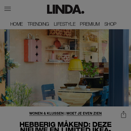
HOME
HOME
TRENDING
TRENDING
LIFESTYLE
LIFESTYLE
PREMIUM
PREMIUM
SHOP
SHOP
WONEN & KLUSSEN
|
MOET JE EVEN ZIEN
HEBBERIG MÅKEND: DEZE
NIEUWE EN LIMITED IKEA-