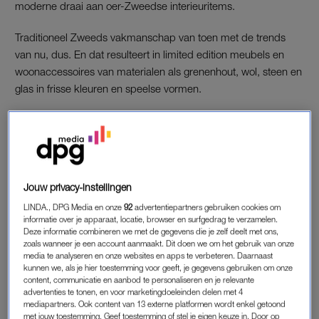
moderne draai aan oer-Zweedse interieuritems.
Traditioneel Zweeds vakmanschap van toen met de trends
van nu, dus. En dat resulteert in limited edition meubels en
woonaccessoires van materialen als grenenhout, wol, steen en
glas in frisse kleuren en speelse vormen.
ONZE FAVORIETEN UIT DE LIMITED
IKEA-COLLECTIE
Daar komt de… kandelaar
Jouw privacy-instellingen
Dat de trouwjurk en kroon van een bruid in Zweedse
klederdracht belangrijke inspiratiebronnen waren voor de
LINDA., DPG Media en onze
92
advertentiepartners gebruiken cookies om
informatie over je apparaat, locatie, browser en surfgedrag te verzamelen.
ontwerpers, zie je onder meer terug in deze kandelaar (7,99
Deze informatie combineren we met de gegevens die je zelf deelt met ons,
euro) en lampenkap (14,99 euro).
zoals wanneer je een account aanmaakt. Dit doen we om het gebruik van onze
media te analyseren en onze websites en apps te verbeteren. Daarnaast
kunnen we, als je hier toestemming voor geeft, je gegevens gebruiken om onze
content, communicatie en aanbod te personaliseren en je relevante
advertenties te tonen, en voor marketingdoeleinden delen met 4
mediapartners. Ook content van 13 externe platformen wordt enkel getoond
met jouw toestemming. Geef toestemming of stel je eigen keuze in. Door op