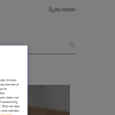
INLOGGEN
catie, browser
oals wanneer je
pps te
tent,
inden delen met
ef toestemming
Wil je niet alles
an onze websites
voor meer