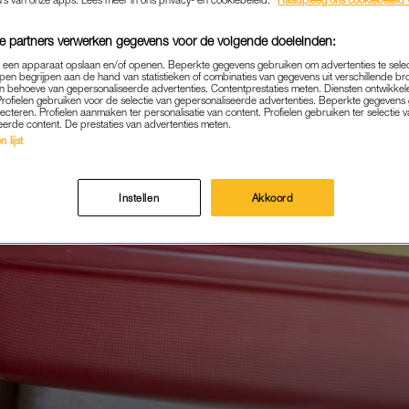
e partners verwerken gegevens voor de volgende doeleinden:
p een apparaat opslaan en/of openen. Beperkte gegevens gebruiken om advertenties te sele
pen begrijpen aan de hand van statistieken of combinaties van gegevens uit verschillende br
 behoeve van gepersonaliseerde advertenties. Contentprestaties meten. Diensten ontwikkel
Profielen gebruiken voor de selectie van gepersonaliseerde advertenties. Beperkte gegeven
lecteren. Profielen aanmaken ter personalisatie van content. Profielen gebruiken ter selectie 
eerde content. De prestaties van advertenties meten.
 lijst
Instellen
Akkoord