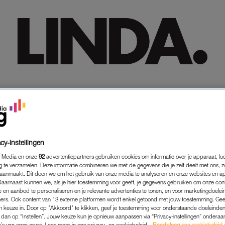
HOME
HOME
TRENDING
TRENDING
LIFESTYLE
LIFESTYLE
PREMIUM
PREMIUM
SHOP
SHOP
MEER
MEER
FAYE
HEIJNIS
cy-instellingen
 Media en onze
92
advertentiepartners gebruiken cookies om informatie over je apparaat, lo
g te verzamelen. Deze informatie combineren we met de gegevens die je zelf deelt met ons, z
aanmaakt. Dit doen we om het gebruik van onze media te analyseren en onze websites en a
Daarnaast kunnen we, als je hier toestemming voor geeft, je gegevens gebruiken om onze con
 en aanbod te personaliseren en je relevante advertenties te tonen, en voor marketingdoele
ers. Ook content van 13 externe platformen wordt enkel getoond met jouw toestemming. Ge
gen keuze in. Door op "Akkoord" te klikken, geef je toestemming voor onderstaande doeleinden. 
k dan op “Instellen”. Jouw keuze kun je opnieuw aanpassen via “Privacy-instellingen” ondera
u’s van onze apps. Lees meer in ons privacy- en cookiebeleid.
Raadpleeg ons cookiebeleid 