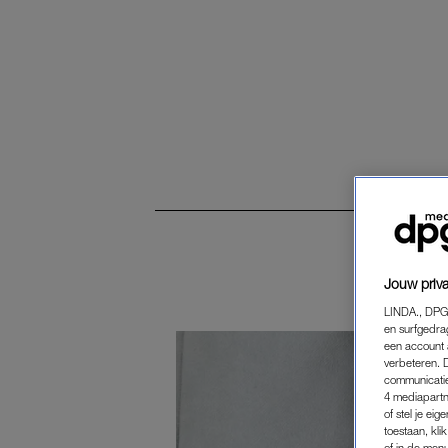
Jouw priva
LINDA., DPG
en surfgedra
een account 
verbeteren. 
communicatie
4 mediapartn
of stel je ei
toestaan, kli
of in de men