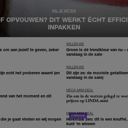
WIL JE WETEN
F OPVOUWEN? DIT WERKT ÉCHT EFFICI
INPAKKEN
WILLEN WE
us om aan jezelf te geven, zeker
Groen is dé trendkleur van nu – 
vandaag in de sale
WILLEN WE
ijn echt het proberen waard (en
Dit zijn ze: de mooiste getaillee
vandaag in de sale)
MEGA-MINI-DEAL
Zin om in de watten gelegd te wor
rend van het moment en dit
prijzen op LINDA.mini
MEGA-MINI-DEAL
 die je gaat vinden en wij mogen
Helemaal zen: dit is een knuffel
kunt 'm winnen