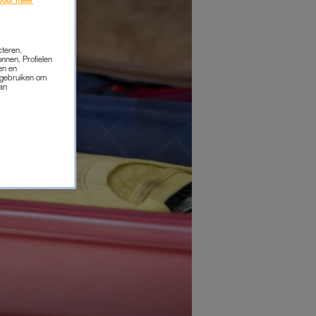
cteren.
onnen. Profielen
en en
s gebruiken om
van