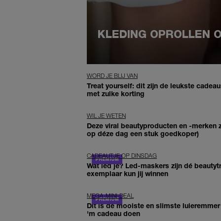
KLEDING OPROLLEN O
WORD JE BLIJ VAN
Treat yourself: dit zijn de leukste cadea
met zulke korting
WIL JE WETEN
Deze viral beautyproducten en -merken z
op déze dag een stuk goedkoper)
CADEAUTJE OP DINSDAG
Wat led je? Led-maskers zijn dé beautyt
exemplaar kun jij winnen
MEGA-MINI-DEAL
Dit is de mooiste en slimste luieremmer
'm cadeau doen