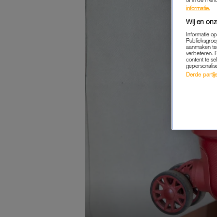
informatie.
Wij en onz
Informatie o
Publieksgroe
aanmaken ten
verbeteren. 
content te se
gepersonalis
Derde partijen