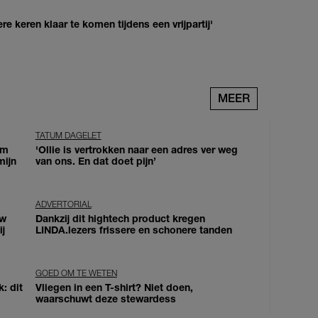
re keren klaar te komen tijdens een vrijpartij'
MEER
TATUM DAGELET
om
'Ollie is vertrokken naar een adres ver weg
mijn
van ons. En dat doet pijn’
ADVERTORIAL
uw
Dankzij dit hightech product kregen
j
LINDA.lezers frissere en schonere tanden
GOED OM TE WETEN
: dit
Vliegen in een T-shirt? Niet doen,
waarschuwt deze stewardess