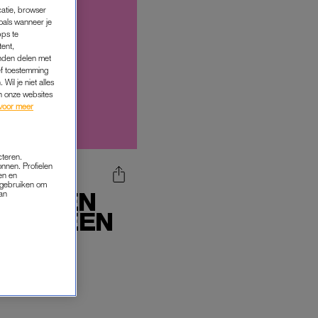
catie, browser
oals wanneer je
pps te
tent,
inden delen met
ef toestemming
Wil je niet alles
an onze websites
voor meer
cteren.
onnen. Profielen
en en
s gebruiken om
N LATEN
van
MD IN EEN
M'