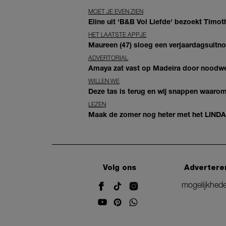
MOET JE EVEN ZIEN
Eline uit 'B&B Vol Liefde' bezoekt Timoth
HET LAATSTE APPJE
Maureen (47) sloeg een verjaardagsuitno
ADVERTORIAL
Amaya zat vast op Madeira door noodwee
WILLEN WE
Deze tas is terug en wij snappen waarom:
LEZEN
Maak de zomer nog heter met het LINDA.zom
Volg ons
Advertere
mogelijkhed