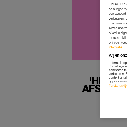
LINDA., DPG
en surfgedra
een account 
verbeteren. 
communicatie
4 mediapartn
of stel je ei
toestaan, kli
of in de men
informatie.
Wij en onz
Informatie o
Publieksgroe
aanmaken ten
verbeteren. 
'HIJ H
content te se
gepersonalis
AFSLUITE
Derde partijen
O