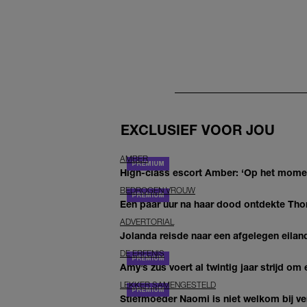
EXCLUSIEF VOOR JOU
AMBER
High-class escort Amber: ‘Op het moment
BEDROGEN VROUW
Een paar uur na haar dood ontdekte Thom 
ADVERTORIAL
Jolanda reisde naar een afgelegen eiland
DE ERFENIS
Amy’s zus voert al twintig jaar strijd om 
LEKKER SAMENGESTELD
Stiefmoeder Naomi is niet welkom bij ver