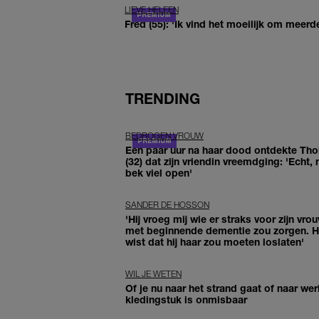
LIEVE HELEEN
Fred (55): 'Ik vind het moeilijk om meerde
TRENDING
BEDROGEN VROUW
Een paar uur na haar dood ontdekte Th
(32) dat zijn vriendin vreemdging: 'Echt, 
bek viel open'
SANDER DE HOSSON
'Hij vroeg mij wie er straks voor zijn vro
met beginnende dementie zou zorgen. Hi
wist dat hij haar zou moeten loslaten'
WIL JE WETEN
Of je nu naar het strand gaat of naar werk
kledingstuk is onmisbaar