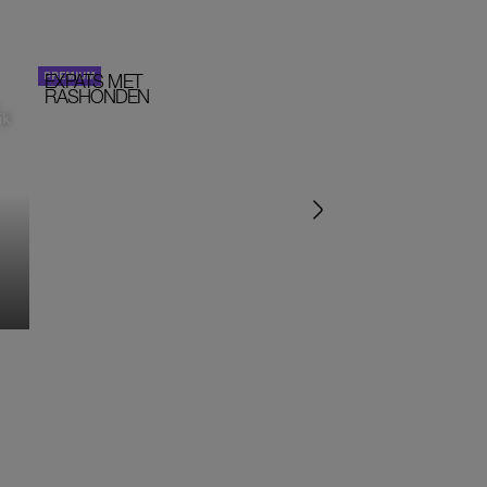
EXPATS MET
STOM!
PORTRETTEN
RASHONDEN
ik
‘IK ZAT IN EEN SEKTE’
‘HET DRAAIT ALLEMA
OM SEKS IN EEN SPIR
JASJE’
MONIQUE KLEMANN