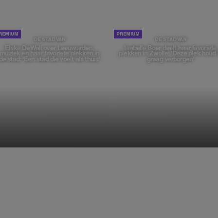
DE STAD VAN
DE STAD VAN
Elske DeWall over Leeuwarden,
Isabelle Boer deelt haar favoriete
muziek en haar favoriete plekken in
plekken in Zwolle: 'Deze plek houd 
de stad: 'Een stad die voelt als thuis'
graag verborgen'