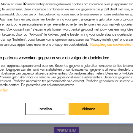
 Media en onze
92
advertentiepartners gebruiken cookies om informatie over je apparaat, lo
g te verzamelen. Deze informatie combineren we met de gegevens die je zelf deelt met ons, z
aanmaakt. Dit doen we om het gebruik van onze media te analyseren en onze websites en a
Daarnaast kunnen we, als je hier toestemming voor geeft, je gegevens gebruiken om onze con
 en aanbod te personaliseren en je relevante advertenties te tonen, en voor marketingdoele
ers. Ook content van 13 externe platformen wordt enkel getoond met jouw toestemming. Ge
gen keuze in. Door op "Akkoord" te klikken, geef je toestemming voor onderstaande doeleinden. 
k dan op “Instellen”. Jouw keuze kun je opnieuw aanpassen via “Privacy-instellingen” ondera
u’s van onze apps. Lees meer in ons privacy- en cookiebeleid.
Raadpleeg ons cookiebeleid 
e partners verwerken gegevens voor de volgende doeleinden:
p een apparaat opslaan en/of openen. Beperkte gegevens gebruiken om advertenties te sele
pen begrijpen aan de hand van statistieken of combinaties van gegevens uit verschillende br
SEX & RELATIES
|
VERLATEN VROUW
 behoeve van gepersonaliseerde advertenties. Contentprestaties meten. Diensten ontwikkel
Profielen gebruiken voor de selectie van gepersonaliseerde advertenties. Beperkte gegeven
AD GAS, LICHT EN TELEFOO
lecteren. Profielen aanmaken ter personalisatie van content. Profielen gebruiken ter selectie 
eerde content. De prestaties van advertenties meten.
N, ZODAT IK HALF VERLA
 lijst
NTTAKELD HUIS AANKWA
27-05-2025
|
CORINE KOOLE
Instellen
Akkoord
PREMIUM