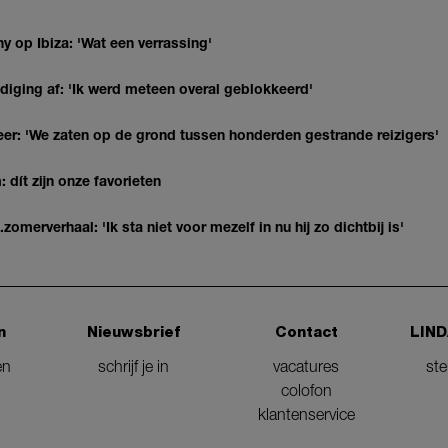
y op Ibiza: 'Wat een verrassing'
diging af: 'Ik werd meteen overal geblokkeerd'
r: 'We zaten op de grond tussen honderden gestrande reizigers'
 dít zijn onze favorieten
erverhaal: 'Ik sta niet voor mezelf in nu hij zo dichtbij is'
n
Nieuwsbrief
Contact
LIND
en
schrijf je in
vacatures
st
colofon
klantenservice