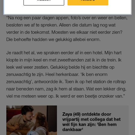
CHIARELLA: ‘WAT EEN LEKKER DING’
“Na nog een paar dagen appen, foto’s over en weer en bellen,
besloten we af te spreken. Alleen die datum lag nog wat
verder in de toekomst. Moesten we elkaar niet eerder zien?
Die behoefte hadden we gelukkig allebei enorm.
Je raadt het al, we spraken eerder af in een hotel. Mijn hart
klopte in mijn keel en met zweethanden zat ik in de trein. Ik
leek wel weer zestien. Gelukkig belde hij en biechtte op
zenuwachtig te zijn. Heel herkenbaar. ‘Ik ben enorm
zenuwachtig’, antwoordde ik. Toen ik op het station de roltrap
naar beneden nam, zag ik hem al staan. Wat een lekker ding,
viel me meteen weer op. Ik werd er een beetje onzeker van.”
Zaya (49) ontdekte door
vrijpartij met collega dat het
wél fijn kan zijn: 'Ben hem
dankbaar'