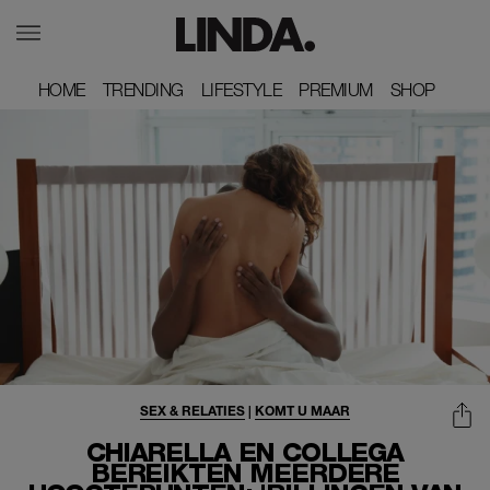
HOME
HOME
TRENDING
TRENDING
LIFESTYLE
LIFESTYLE
PREMIUM
PREMIUM
SHOP
SHOP
SEX & RELATIES
|
KOMT U MAAR
CHIARELLA EN COLLEGA
BEREIKTEN MEERDERE