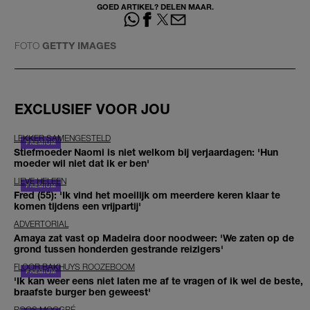
GOED ARTIKEL? DELEN MAAR.
FOTO
GETTY IMAGES
EXCLUSIEF VOOR JOU
LEKKER SAMENGESTELD
Stiefmoeder Naomi is niet welkom bij verjaardagen: 'Hun
moeder wil niet dat ik er ben'
LIEVE HELEEN
Fred (55): 'Ik vind het moeilijk om meerdere keren klaar te
komen tijdens een vrijpartij'
ADVERTORIAL
Amaya zat vast op Madeira door noodweer: 'We zaten op de
grond tussen honderden gestrande reizigers'
FLOOR BAKHUYS ROOZEBOOM
'Ik kan weer eens niet laten me af te vragen of ik wel de beste,
braafste burger ben geweest'
ROOS MOGGRÉ