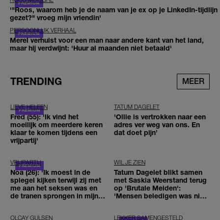
'"Roos, waarom heb je de naam van je ex op je LinkedIn-tijdlijn
gezet?" vroeg mijn vriendin'
PERSOONLIJK VERHAAL
Merel verhuist voor een man naar andere kant van het land,
maar hij verdwijnt: 'Huur al maanden niet betaald'
TRENDING
MEER
LIEVE HELEEN
TATUM DAGELET
Fred (55): 'Ik vind het
'Ollie is vertrokken naar een
moeilijk om meerdere keren
adres ver weg van ons. En
klaar te komen tijdens een
dat doet pijn’
vrijpartij'
VRIJPARTIJ
WIL JE ZIEN
Noa (26): 'Ik moest in de
Tatum Dagelet blikt samen
spiegel kijken terwijl zij met
met Saskia Weerstand terug
me aan het seksen was en
op 'Brutale Meiden':
de tranen sprongen in mijn
'Mensen beledigen was niet
ogen'
leuk meer'
OLCAY GULSEN
LEKKER SAMENGESTELD