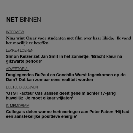
NET
BINNEN
INTERVIEW
Nina wint Oscar voor studenten met film over haar libido: 'Ik vond
het moeilijk te beseffen'
LEKKER LOEREN
Simon Keizer zet Jan Smit in het zonnetje: 'Bracht kleur na
gitzwarte periode'
ADVERTORIAL
Draglegendes RuPaul en Conchita Wurst tegenkomen op de
Dam? Dat kan zomaar eens realiteit worden
BEETJE BIJBLIJVEN
'GTST'-acteur Cas Jansen deelt geheim achter 17-jarig
huwelijk: 'Je moet elkaar vrijlaten'
IN MEMORIAM
Collega's delen warme herinneringen aan Peter Faber: 'Hij had
een aanstekelijke positieve energie'