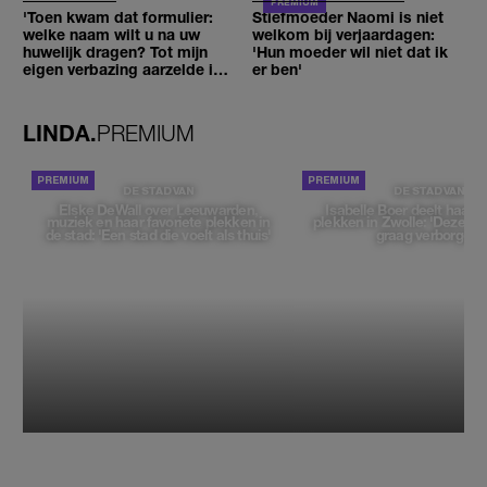
'Toen kwam dat formulier:
Stiefmoeder Naomi is niet
welke naam wilt u na uw
welkom bij verjaardagen:
huwelijk dragen? Tot mijn
'Hun moeder wil niet dat ik
eigen verbazing aarzelde ik
er ben'
geen moment'
LINDA.
PREMIUM
DE STAD VAN
DE STAD VAN
Elske DeWall over Leeuwarden,
Isabelle Boer deelt haar f
muziek en haar favoriete plekken in
plekken in Zwolle: 'Deze pl
de stad: 'Een stad die voelt als thuis'
graag verborgen'