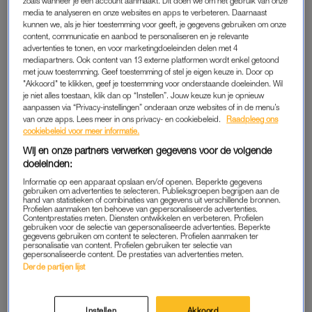
zoals wanneer je een account aanmaakt. Dit doen we om het gebruik van onze
media te analyseren en onze websites en apps te verbeteren. Daarnaast
Waar?
kunnen we, als je hier toestemming voor geeft, je gegevens gebruiken om onze
content, communicatie en aanbod te personaliseren en je relevante
Hotelkamer
advertenties te tonen, en voor marketingdoeleinden delen met 4
mediapartners. Ook content van 13 externe platformen wordt enkel getoond
met jouw toestemming. Geef toestemming of stel je eigen keuze in. Door op
PERSONEELSFEEST
"Akkoord" te klikken, geef je toestemming voor onderstaande doeleinden. Wil
je niet alles toestaan, klik dan op “Instellen”. Jouw keuze kun je opnieuw
“Op het personeelsfeest was het erg gezellig met een collega.
aanpassen via “Privacy-instellingen” onderaan onze websites of in de menu’s
van onze apps. Lees meer in ons privacy- en cookiebeleid.
Raadpleeg ons
We keken elkaar een paar keer
aan, maar daar bleef het wel
cookiebeleid voor meer informatie.
een beetje bij. Tot ik in de trein naar huis zat. Hij appte:
Wij en onze partners verwerken gegevens voor de volgende
‘afhaker’. Een beetje verbolgen, want ik had de laatste trein,
doeleinden:
appte ik terug. Zo ontstond er een gesprek waarin we elkaar
Informatie op een apparaat opslaan en/of openen. Beperkte gegevens
aan het uitdagen waren.
gebruiken om advertenties te selecteren. Publieksgroepen begrijpen aan de
hand van statistieken of combinaties van gegevens uit verschillende bronnen.
Profielen aanmaken ten behoeve van gepersonaliseerde advertenties.
Contentprestaties meten. Diensten ontwikkelen en verbeteren. Profielen
De volgende ochtend hadden we een overleg voor werk.
gebruiken voor de selectie van gepersonaliseerde advertenties. Beperkte
‘Gaan we het er nog over hebben?’, ging door mijn hoofd. Hij
gegevens gebruiken om content te selecteren. Profielen aanmaken ter
personalisatie van content. Profielen gebruiken ter selectie van
wond er geen doekjes om, wat hem betreft gingen we het er
gepersonaliseerde content. De prestaties van advertenties meten.
Derde partijen lijst
nu, nuchter, over hebben. Ik vond het zo spannend en zat
enorm te giechelen.”
Instellen
Akkoord