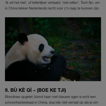
‘Ik wil het niet’, of letterlijker vertaald: ‘niet willen’. Toch fijn, om
in China lekker Nederlands recht voor z’n raap te kunnen zijn.
9. BÙ KÈ QÌ – (BOE KE TJI)
Blondines opgelet: blond haar met blauwe ogen is echt een
schoonheidsideaal in China, dus kijk niet verrast op als je om