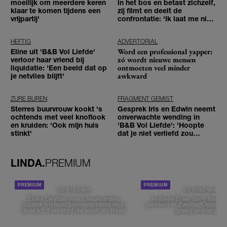
moeilijk om meerdere keren
in het bos en betast zichzelf,
klaar te komen tijdens een
zij filmt en deelt de
vrijpartij'
confrontatie: 'Ik laat me niet
tegenhouden'
HEFTIG
ADVERTORIAL
Word een professional yapper:
Eline uit 'B&B Vol Liefde'
zó wordt nieuwe mensen
verloor haar vriend bij
ontmoeten veel minder
liquidatie: 'Een beeld dat op
awkward
je netvlies blijft'
ZURE BUREN
FRAGMENT GEMIST
Sterres buurvrouw kookt 's
Gesprek Iris en Edwin neemt
ochtends met veel knoflook
onverwachte wending in
en kruiden: 'Ook mijn huis
'B&B Vol Liefde': 'Hoopte
stinkt'
dat je niet verliefd zou
worden'
LINDA.
PREMIUM
DE STAD VAN
DE STAD VAN
Elske DeWall over Leeuwarden,
Isabelle Boer deelt haar f
muziek en haar favoriete plekken in
plekken in Zwolle: 'Deze pl
de stad: 'Een stad die voelt als thuis'
graag verborgen'