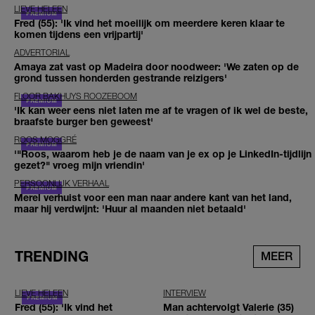
LIEVE HELEEN
Fred (55): 'Ik vind het moeilijk om meerdere keren klaar te
komen tijdens een vrijpartij'
ADVERTORIAL
Amaya zat vast op Madeira door noodweer: 'We zaten op de
grond tussen honderden gestrande reizigers'
FLOOR BAKHUYS ROOZEBOOM
'Ik kan weer eens niet laten me af te vragen of ik wel de beste,
braafste burger ben geweest'
ROOS MOGGRÉ
'"Roos, waarom heb je de naam van je ex op je LinkedIn-tijdlijn
gezet?" vroeg mijn vriendin'
PERSOONLIJK VERHAAL
Merel verhuist voor een man naar andere kant van het land,
maar hij verdwijnt: 'Huur al maanden niet betaald'
TRENDING
MEER
LIEVE HELEEN
INTERVIEW
Fred (55): 'Ik vind het
Man achtervolgt Valerie (35)