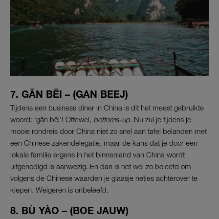
7. GĀN BĒI – (GAN BEEJ)
Tijdens een business diner in China is dit het meest gebruikte
woord: ‘gān bēi’! Oftewel,
bottoms-up
. Nu zul je tijdens je
mooie rondreis door China niet zo snel aan tafel belanden met
een Chinese zakendelegatie, maar de kans dat je door een
lokale familie ergens in het binnenland van China wordt
uitgenodigd is aanwezig. En dan is het wel zo beleefd om
volgens de Chinese waarden je glaasje netjes achterover te
kiepen. Weigeren is onbeleefd.
8. BÙ YÀO – (BOE JAUW)