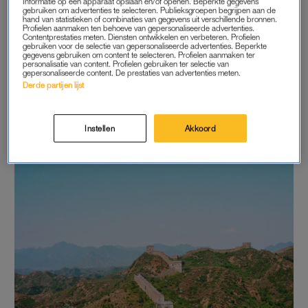
Informatie op een apparaat opslaan en/of openen. Beperkte gegevens
gebruiken om advertenties te selecteren. Publieksgroepen begrijpen aan de
Youtube doen, en (in de meeste gebieden) ook nog eens geen
hand van statistieken of combinaties van gegevens uit verschillende bronnen.
woord Engels spreken? Volgens Mireille kom je met handen,
Profielen aanmaken ten behoeve van gepersonaliseerde advertenties.
Contentprestaties meten. Diensten ontwikkelen en verbeteren. Profielen
voeten én deze Chinese zinnen een heel eind.
gebruiken voor de selectie van gepersonaliseerde advertenties. Beperkte
gegevens gebruiken om content te selecteren. Profielen aanmaken ter
personalisatie van content. Profielen gebruiken ter selectie van
gepersonaliseerde content. De prestaties van advertenties meten.
Derde partijen lijst
Instellen
Akkoord