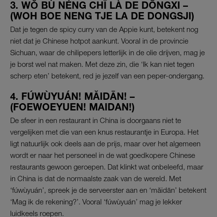
3. WǑ BÙ NÉNG CHĪ LÀ DE DŌNGXI –
(WOH BOE NENG TJE LA DE DONGSJI)
Dat je tegen de spicy curry van de Appie kunt, betekent nog
niet dat je Chinese hotpot aankunt. Vooral in de provincie
Sichuan, waar de chilipepers letterlijk in de olie drijven, mag je
je borst wel nat maken. Met deze zin, die ‘Ik kan niet tegen
scherp eten’ betekent, red je jezelf van een peper-ondergang.
4. FÚWÙYUÁN! MĂIDĀN! –
(FOEWOEYUEN! MAIDAN!)
De sfeer in een restaurant in China is doorgaans niet te
vergelijken met die van een knus restaurantje in Europa. Het
ligt natuurlijk ook deels aan de prijs, maar over het algemeen
wordt er naar het personeel in de wat goedkopere Chinese
restaurants gewoon geroepen. Dat klinkt wat onbeleefd, maar
in China is dat de normaalste zaak van de wereld. Met
‘fúwùyuán’, spreek je de serveerster aan en ‘măidān’ betekent
‘Mag ik de rekening?’. Vooral ‘fúwùyuán’ mag je lekker
luidkeels roepen.