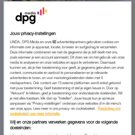
Jouw privacy-instellingen
LINDA., DPG Media en onze
92
advertentiepartners gebruiken cookies om
informatie over je apparaat, locatie, browser en surfgedrag te verzamelen.
Deze informatie combineren we met de gegevens die je zelf deelt met ons,
zoals wanneer je een account aanmaakt. Dit doen we om het gebruik van onze
media te analyseren en onze websites en apps te verbeteren. Daarnaast
kunnen we, als je hier toestemming voor geeft, je gegevens gebruiken om onze
content, communicatie en aanbod te personaliseren en je relevante
advertenties te tonen, en voor marketingdoeleinden delen met 4
mediapartners. Ook content van 13 externe platformen wordt enkel getoond
met jouw toestemming. Geef toestemming of stel je eigen keuze in. Door op
"Akkoord" te klikken, geef je toestemming voor onderstaande doeleinden. Wil
je niet alles toestaan, klik dan op “Instellen”. Jouw keuze kun je opnieuw
HOE COMMUNICEER JE?
aanpassen via “Privacy-instellingen” onderaan onze websites of in de menu’s
van onze apps. Lees meer in ons privacy- en cookiebeleid.
Raadpleeg ons
Veel mensen vragen haar als expert dan ook hoe je door
cookiebeleid voor meer informatie.
China kunt reizen zonder de Chinese taal te spreken. Want
Wij en onze partners verwerken gegevens voor de volgende
hoe communiceer je in een land waar je de taal niet kent,
doeleinden:
maar waar ze ook niet aan Google Maps, Instagram en