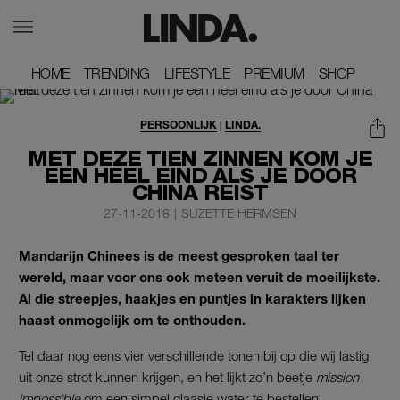
HOME
HOME
TRENDING
TRENDING
LIFESTYLE
LIFESTYLE
PREMIUM
PREMIUM
SHOP
SHOP
PERSOONLIJK
|
LINDA.
MET DEZE TIEN ZINNEN KOM JE
EEN HEEL EIND ALS JE DOOR
CHINA REIST
27-11-2018
|
SUZETTE HERMSEN
Mandarijn Chinees is de meest gesproken taal ter
wereld, maar voor ons ook meteen veruit de moeilijkste.
Al die streepjes, haakjes en puntjes in karakters lijken
haast onmogelijk om te onthouden.
Tel daar nog eens vier verschillende tonen bij op die wij lastig
uit onze strot kunnen krijgen, en het lijkt zo’n beetje
mission
impossible
om een simpel glaasje water te bestellen.