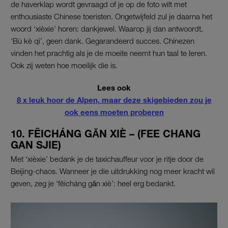
de haverklap wordt gevraagd of je op de foto wilt met
enthousiaste Chinese toeristen. Ongetwijfeld zul je daarna het
woord ‘xièxie’ horen: dankjewel. Waarop jij dan antwoordt,
‘Bù kè qì’, geen dank. Gegarandeerd succes. Chinezen
vinden het prachtig als je de moeite neemt hun taal te leren.
Ook zij weten hoe moeilijk die is.
Lees ook
8 x leuk hoor de Alpen, maar deze skigebieden zou je
ook eens moeten proberen
10. FĒICHÁNG GǍN XIÈ – (FEE CHANG
GAN SJIE)
Met ‘xièxie’ bedank je de taxichauffeur voor je ritje door de
Beijing-chaos. Wanneer je die uitdrukking nog meer kracht wil
geven, zeg je ‘fēicháng gǎn xiè’: heel erg bedankt.