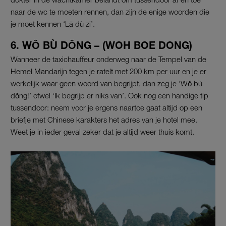
naar de wc te moeten rennen, dan zijn de enige woorden die
je moet kennen ‘Lā dù zi’.
6. WǑ BÙ DǑNG – (WOH BOE DONG)
Wanneer de taxichauffeur onderweg naar de Tempel van de
Hemel Mandarijn tegen je ratelt met 200 km per uur en je er
werkelijk waar geen woord van begrijpt, dan zeg je ‘Wǒ bù
dǒng!’ ofwel ‘Ik begrijp er niks van’. Ook nog een handige tip
tussendoor: neem voor je ergens naartoe gaat altijd op een
briefje met Chinese karakters het adres van je hotel mee.
Weet je in ieder geval zeker dat je altijd weer thuis komt.