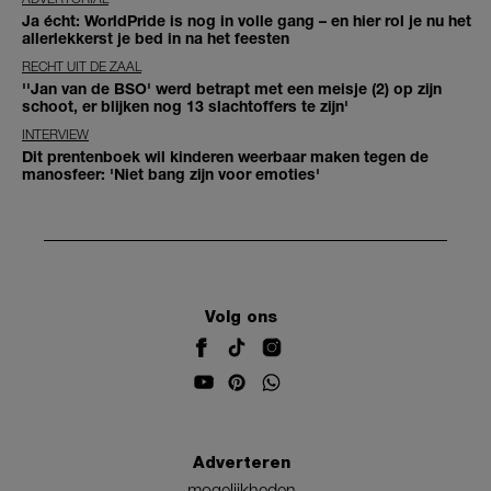
Ja écht: WorldPride is nog in volle gang – en hier rol je nu het
allerlekkerst je bed in na het feesten
RECHT UIT DE ZAAL
''Jan van de BSO' werd betrapt met een meisje (2) op zijn
schoot, er blijken nog 13 slachtoffers te zijn'
INTERVIEW
Dit prentenboek wil kinderen weerbaar maken tegen de
manosfeer: 'Niet bang zijn voor emoties'
Volg ons
Adverteren
mogelijkheden