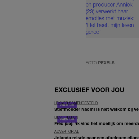
FOTO
PEXELS
EXCLUSIEF VOOR JOU
LEKKER SAMENGESTELD
Stiefmoeder Naomi is niet welkom bij ver
LIEVE HELEEN
Fred (55): 'Ik vind het moeilijk om meerde
ADVERTORIAL
Jolanda reisde naar een afgelegen eiland