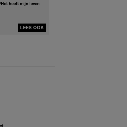
Het heeft mijn leven
LEES OOK
et'