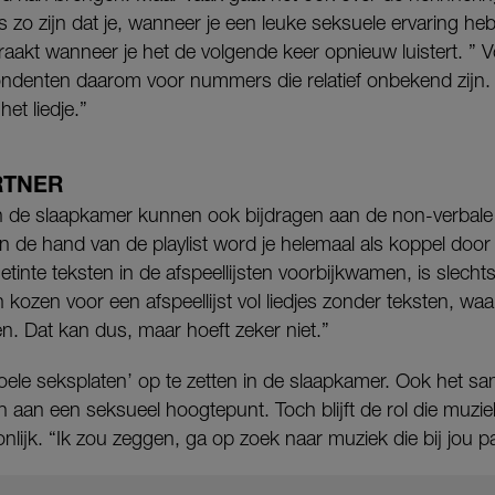
fs zo zijn dat je, wanneer je een leuke seksuele ervaring he
 raakt wanneer je het de volgende keer opnieuw luistert. 
denten daarom voor nummers die relatief onbekend zijn.
het liedje.”
RTNER
n de slaapkamer kunnen ook bijdragen aan de non-verbale
de hand van de playlist word je helemaal als koppel door 
etinte teksten in de afspeellijsten voorbijkwamen, is slechts 
kozen voor een afspeellijst vol liedjes zonder teksten, w
en. Dat kan dus, maar hoeft zeker niet.”
ele seksplaten’ op te zetten in de slaapkamer. Ook het sa
gen aan een seksueel hoogtepunt. Toch blijft de rol die muzi
lijk. “Ik zou zeggen, ga op zoek naar muziek die bij jou pa