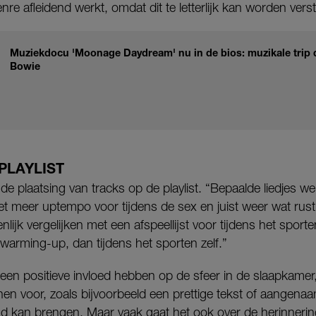
re afleidend werkt, omdat dit te letterlijk kan worden vers
Muziekdocu 'Moonage Daydream' nu in de bios: muzikale trip d
Bowie
PLAYLIST
de plaatsing van tracks op de playlist. “Bepaalde liedjes w
 meer uptempo voor tijdens de sex en juist weer wat rusti
nlijk vergelijken met een afspeellijst voor tijdens het spor
 warming-up, dan tijdens het sporten zelf.”
een positieve invloed hebben op de sfeer in de slaapkame
nen voor, zoals bijvoorbeeld een prettige tekst of aangenaam
d kan brengen. Maar vaak gaat het ook over de herinnering