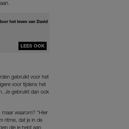
taan.
oor het leven van David
LEES OOK
erden gebruikt voor het
gere voor tijdens het
ten. Je gebruikt dan ook
r, maar waarom? “Hier
 ritme, dat je in de
en die je hebt aan