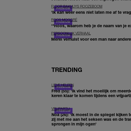
FLOOR BAKHUYS ROOZEBOOM
'Ik kan weer eens niet laten me af te vr
ROOS MOGGRÉ
'"Roos, waarom heb je de naam van je ex 
PERSOONLIJK VERHAAL
Merel verhuist voor een man naar andere 
TRENDING
LIEVE HELEEN
Fred (55): 'Ik vind het moeilijk om meerd
keren klaar te komen tijdens een vrijparti
VRIJPARTIJ
Noa (26): 'Ik moest in de spiegel kijken t
zij met me aan het seksen was en de tra
sprongen in mijn ogen'