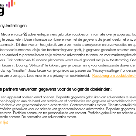
cy-instellingen
 Media en onze
92
advertentiepartners gebruiken cookies om informatie over je apparaat, lo
g te verzamelen. Deze informatie combineren we met de gegevens die je zelf deelt met ons, z
aanmaakt. Dit doen we om het gebruik van onze media te analyseren en onze websites en a
Daarnaast kunnen we, als je hier toestemming voor geeft, je gegevens gebruiken om onze con
 en aanbod te personaliseren en je relevante advertenties te tonen, en voor marketingdoele
ers. Ook content van 13 externe platformen wordt enkel getoond met jouw toestemming. Ge
gen keuze in. Door op "Akkoord" te klikken, geef je toestemming voor onderstaande doeleinden. 
k dan op “Instellen”. Jouw keuze kun je opnieuw aanpassen via “Privacy-instellingen” ondera
u’s van onze apps. Lees meer in ons privacy- en cookiebeleid.
Raadpleeg ons cookiebeleid 
SEX & RELATIES
|
WIL JE WETEN
ZWOELE TONEN JE SEKSLE
e partners verwerken gegevens voor de volgende doeleinden:
R NIVEAU? 'GEEN VOLKS
p een apparaat opslaan en/of openen. Beperkte gegevens gebruiken om advertenties te sele
pen begrijpen aan de hand van statistieken of combinaties van gegevens uit verschillende br
 behoeve van gepersonaliseerde advertenties. Contentprestaties meten. Diensten ontwikkel
HEAVY METAL'
Profielen gebruiken voor de selectie van gepersonaliseerde advertenties. Beperkte gegeven
lecteren. Profielen aanmaken ter personalisatie van content. Profielen gebruiken ter selectie 
eerde content. De prestaties van advertenties meten.
04-10-2022
|
JULOT VAN OPSTAL
 lijst
mps’, ‘sensual songs’ of ‘zwoele seksplaten’ vliege