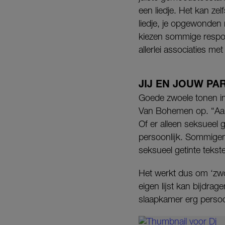
een liedje. Het kan zel
liedje, je opgewonden
kiezen sommige respon
allerlei associaties met 
JIJ EN JOUW PA
Goede zwoele tonen i
Van Bohemen op. “Aan 
Of er alleen seksueel g
persoonlijk. Sommigen 
seksueel getinte tekst
Het werkt dus om ‘zwo
eigen lijst kan bijdra
slaapkamer erg persoon