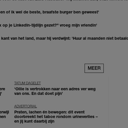
agen of ik wel de beste, braafste burger ben geweest'
op je LinkedIn-tijdlijn gezet?" vroeg mijn vriendin'
kant van het land, maar hij verdwijnt: 'Huur al maanden niet betaal
MEER
TATUM DAGELET
ere
'Ollie is vertrokken naar een adres ver weg
j'
van ons. En dat doet pijn’
ADVERTORIAL
erwijl
Praten, lachen én bewegen: dit event
nen
doorbreekt het taboe rondom urineverlies –
en jij kunt daarbij zijn