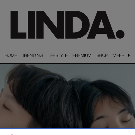
HOME
HOME
TRENDING
TRENDING
LIFESTYLE
LIFESTYLE
PREMIUM
PREMIUM
SHOP
SHOP
MEER
MEER