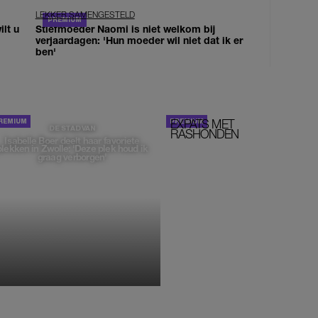
LEKKER SAMENGESTELD
lt u
Stiefmoeder Naomi is niet welkom bij
verjaardagen: 'Hun moeder wil niet dat ik er
ben'
EXPATS MET
STOM!
DE STAD VAN
RASHONDEN
Isabelle Boer deelt haar favoriete
plekken in Zwolle: 'Deze plek houd ik
graag verborgen'
MONIQUE KLEMANN