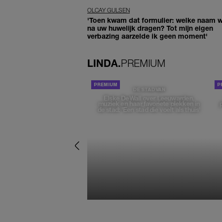
OLCAY GULSEN
'Toen kwam dat formulier: welke naam wi
na uw huwelijk dragen? Tot mijn eigen
verbazing aarzelde ik geen moment'
LINDA.
PREMIUM
DE STAD VAN
Elske DeWall over Leeuwarden,
muziek en haar favoriete plekken in
de stad: 'Een stad die voelt als thuis'