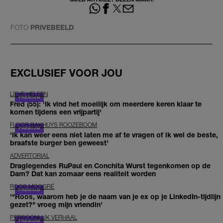
FOTO
PRIVEBEELD
EXCLUSIEF VOOR JOU
LIEVE HELEEN
Fred (55): 'Ik vind het moeilijk om meerdere keren klaar te
komen tijdens een vrijpartij'
FLOOR BAKHUYS ROOZEBOOM
'Ik kan weer eens niet laten me af te vragen of ik wel de beste,
braafste burger ben geweest'
ADVERTORIAL
Draglegendes RuPaul en Conchita Wurst tegenkomen op de
Dam? Dat kan zomaar eens realiteit worden
ROOS MOGGRÉ
'"Roos, waarom heb je de naam van je ex op je LinkedIn-tijdlijn
gezet?" vroeg mijn vriendin'
PERSOONLIJK VERHAAL