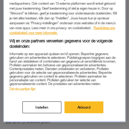
mediapartners. Ook content van 13 externe platformen wordt enkel getoond
jaar kreeg hij een tegoedbon voor pantoffels die hij zelf mocht
met jouw toestemming. Geef toestemming of stel je eigen keuze in. Door op
uitzoeken. Hij ging op zoek naar de perfecte exemplaren die
"Akkoord" te klikken, geef je toestemming voor onderstaande doeleinden. Wil
je niet alles toestaan, klik dan op “Instellen”. Jouw keuze kun je opnieuw
zijn versleten lievelingspaar konden vervangen. Dat is niet
aanpassen via “Privacy-instellingen” onderaan onze websites of in de menu’s
meer gelukt.
van onze apps. Lees meer in ons privacy- en cookiebeleid.
Raadpleeg ons
cookiebeleid voor meer informatie.
Ook de laatste Vaderdag voor zijn sterven kreeg hij een
Wij en onze partners verwerken gegevens voor de volgende
tegoedbon van ons. Een versierde koffiebeker om later in te
doeleinden:
wisselen voor koffie en vlaai. Het bekertje staat nog steeds op
Informatie op een apparaat opslaan en/of openen. Beperkte gegevens
gebruiken om advertenties te selecteren. Publieksgroepen begrijpen aan de
– inmiddels – het bureau van mijn moeder.
hand van statistieken of combinaties van gegevens uit verschillende bronnen.
Profielen aanmaken ten behoeve van gepersonaliseerde advertenties.
Contentprestaties meten. Diensten ontwikkelen en verbeteren. Profielen
gebruiken voor de selectie van gepersonaliseerde advertenties. Beperkte
gegevens gebruiken om content te selecteren. Profielen aanmaken ter
PRIKKELBAAR
personalisatie van content. Profielen gebruiken ter selectie van
gepersonaliseerde content. De prestaties van advertenties meten.
Anders dan bij bijvoorbeeld zijn verjaar- of sterfdag schreeuwt
Derde partijen lijst
de hele wereld in aanloop naar Vaderdag dat die dag eraan
komt. Elke poster, reclamespot of persmail is een steek, een
por, een lichte duw. Hoe vaker je geprikt wordt, hoe
Instellen
Akkoord
prikkelbaarder je wordt. Hoe vaker je gepord wordt, hoe
pijnlijker je blauwe plek.