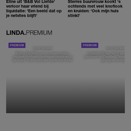
Eline uit 'B&B Vol Liefde'
Sterres buurvrouw kookt 's
verloor haar vriend bij
ochtends met veel knoflook
liquidatie: 'Een beeld dat op
en kruiden: 'Ook mijn huis
je netvlies blijft'
stinkt'
LINDA.
PREMIUM
DE STAD VAN
DE STAD VAN
Elske DeWall over Leeuwarden,
Isabelle Boer deelt haar f
muziek en haar favoriete plekken in
plekken in Zwolle: 'Deze pl
de stad: 'Een stad die voelt als thuis'
graag verborgen'