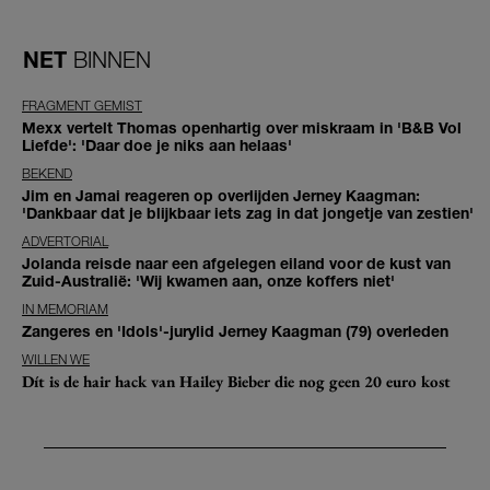
NET
BINNEN
FRAGMENT GEMIST
Mexx vertelt Thomas openhartig over miskraam in 'B&B Vol
Liefde': 'Daar doe je niks aan helaas'
BEKEND
Jim en Jamai reageren op overlijden Jerney Kaagman:
'Dankbaar dat je blijkbaar iets zag in dat jongetje van zestien'
ADVERTORIAL
Jolanda reisde naar een afgelegen eiland voor de kust van
Zuid-Australië: 'Wij kwamen aan, onze koffers niet'
IN MEMORIAM
Zangeres en 'Idols'-jurylid Jerney Kaagman (79) overleden
WILLEN WE
Dít is de hair hack van Hailey Bieber die nog geen 20 euro kost