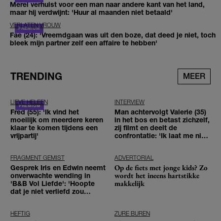
Merel verhuist voor een man naar andere kant van het land,
maar hij verdwijnt: 'Huur al maanden niet betaald'
VERLATEN VROUW
Fae (24): 'Vreemdgaan was uit den boze, dat deed je niet, toch
bleek mijn partner zelf een affaire te hebben'
TRENDING
MEER
LIEVE HELEEN
INTERVIEW
Fred (55): 'Ik vind het
Man achtervolgt Valerie (35)
moeilijk om meerdere keren
in het bos en betast zichzelf,
klaar te komen tijdens een
zij filmt en deelt de
vrijpartij'
confrontatie: 'Ik laat me niet
tegenhouden'
FRAGMENT GEMIST
ADVERTORIAL
Op de fiets met jonge kids? Zo
Gesprek Iris en Edwin neemt
wordt het ineens hartstikke
onverwachte wending in
makkelijk
'B&B Vol Liefde': 'Hoopte
dat je niet verliefd zou
worden'
HEFTIG
ZURE BUREN