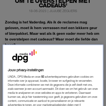
OM TE OVERSTELPEN MET
CADEAUS'
18-06-2023
|
JUJUBE ZEGUERS
Zondag is het Vaderdag. Als ik de reclames mag
geloven, moet ik hem verrassen met een lekkere geur
of bierpakket. Maar wat als ik geen vader meer heb om
te overstelpen met cadeaus? Waar moet die liefde dan
heen?
Redacteur Jujube verloor vierenhalf jaar geleden haar vader,
sindsdien betekent de periode rond de derde zondag van juni
vooral een week frustratie.
Jouw privacy-instellingen
LINDA., DPG Media en onze
92
advertentiepartners gebruiken cookies om
VADERDAG
informatie over je apparaat, locatie, browser en surfgedrag te verzamelen.
Deze informatie combineren we met de gegevens die je zelf deelt met ons,
Mijn vader hield van Vaderdag. Elk jaar fabriceerden mijn zus
zoals wanneer je een account aanmaakt. Dit doen we om het gebruik van onze
media te analyseren en onze websites en apps te verbeteren. Daarnaast
en ik een zelfgemaakte kaart en zochten we zorgvuldig een
kunnen we, als je hier toestemming voor geeft, je gegevens gebruiken om onze
cadeautje uit. Het hoefde niet groots te zijn, maar juist iets wat
content, communicatie en aanbod te personaliseren en je relevante
hij graag wilde hebben. Vaak kwamen we uit bij een boek. Een
advertenties te tonen, en voor marketingdoeleinden delen met 4