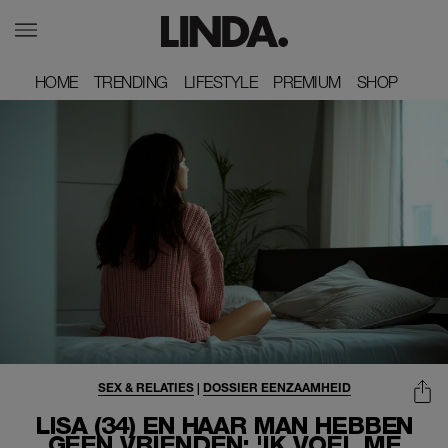
HOME
HOME
TRENDING
TRENDING
LIFESTYLE
LIFESTYLE
PREMIUM
PREMIUM
SHOP
SHOP
SEX & RELATIES
|
DOSSIER EENZAAMHEID
LISA (34) EN HAAR MAN HEBBEN
GEEN VRIENDEN: 'IK VOEL ME