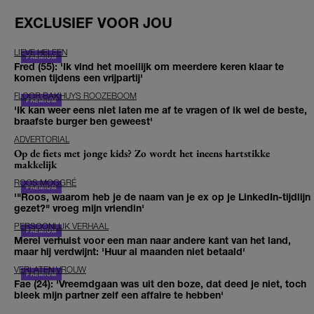
EXCLUSIEF VOOR JOU
LIEVE HELEEN
Fred (55): 'Ik vind het moeilijk om meerdere keren klaar te
komen tijdens een vrijpartij'
FLOOR BAKHUYS ROOZEBOOM
'Ik kan weer eens niet laten me af te vragen of ik wel de beste,
braafste burger ben geweest'
ADVERTORIAL
Op de fiets met jonge kids? Zo wordt het ineens hartstikke
makkelijk
ROOS MOGGRÉ
'"Roos, waarom heb je de naam van je ex op je LinkedIn-tijdlijn
gezet?" vroeg mijn vriendin'
PERSOONLIJK VERHAAL
Merel verhuist voor een man naar andere kant van het land,
maar hij verdwijnt: 'Huur al maanden niet betaald'
VERLATEN VROUW
Fae (24): 'Vreemdgaan was uit den boze, dat deed je niet, toch
bleek mijn partner zelf een affaire te hebben'