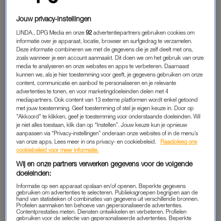
vriendin uit het dorp sprak ik wekelijks, maar die vriendschap
is doodgebloed. Ik weet niet wat er is gebeurd, ik heb
Jouw privacy-instellingen
gevraagd of ik iets verkeerds heb gedaan. Daar heb ik geen
LINDA., DPG Media en onze
92
advertentiepartners gebruiken cookies om
antwoord op. Ik durf daardoor geen nieuwe mensen te leren
informatie over je apparaat, locatie, browser en surfgedrag te verzamelen.
Deze informatie combineren we met de gegevens die je zelf deelt met ons,
kennen, uit angst om gekwetst te worden. Dat heb ik al eerder
zoals wanneer je een account aanmaakt. Dit doen we om het gebruik van onze
in vriendschappen meegemaakt. Door die nare ervaringen
media te analyseren en onze websites en apps te verbeteren. Daarnaast
vraag ik me af: ligt het aan mij? Stel ik te hoge eisen aan een
kunnen we, als je hier toestemming voor geeft, je gegevens gebruiken om onze
content, communicatie en aanbod te personaliseren en je relevante
vriendschap? Het moet wel van twee kanten komen, en ik heb
advertenties te tonen, en voor marketingdoeleinden delen met 4
vaak het gevoel dat het alleen van mijn kant komt. Berichtjes
mediapartners. Ook content van 13 externe platformen wordt enkel getoond
met jouw toestemming. Geef toestemming of stel je eigen keuze in. Door op
hoe het gaat ontvang ik niet, maar ik verstuur ze wel.”
"Akkoord" te klikken, geef je toestemming voor onderstaande doeleinden. Wil
je niet alles toestaan, klik dan op “Instellen”. Jouw keuze kun je opnieuw
aanpassen via “Privacy-instellingen” onderaan onze websites of in de menu’s
Documentairemaker Anne (32)
van onze apps. Lees meer in ons privacy- en cookiebeleid.
Raadpleeg ons
zag vriendschappen
cookiebeleid voor meer informatie.
verwateren zodra er kinderen
Wij en onze partners verwerken gegevens voor de volgende
kwamen: 'Hoor ik er nog bij als
doeleinden:
ik niet kan meepraten over
poepluiers?'
LEES OOK
Informatie op een apparaat opslaan en/of openen. Beperkte gegevens
gebruiken om advertenties te selecteren. Publieksgroepen begrijpen aan de
hand van statistieken of combinaties van gegevens uit verschillende bronnen.
Profielen aanmaken ten behoeve van gepersonaliseerde advertenties.
Contentprestaties meten. Diensten ontwikkelen en verbeteren. Profielen
gebruiken voor de selectie van gepersonaliseerde advertenties. Beperkte