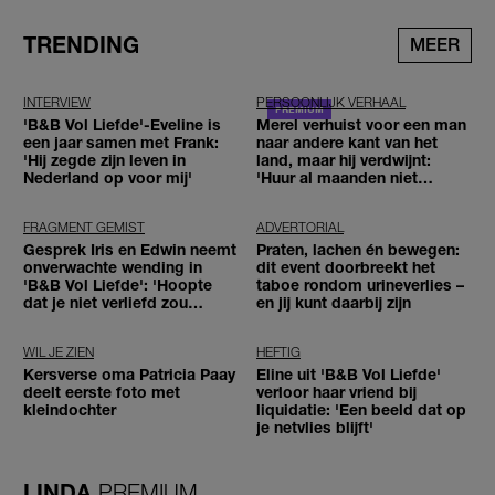
TRENDING
MEER
INTERVIEW
PERSOONLIJK VERHAAL
'B&B Vol Liefde'-Eveline is
Merel verhuist voor een man
een jaar samen met Frank:
naar andere kant van het
'Hij zegde zijn leven in
land, maar hij verdwijnt:
Nederland op voor mij'
'Huur al maanden niet
betaald'
FRAGMENT GEMIST
ADVERTORIAL
Gesprek Iris en Edwin neemt
Praten, lachen én bewegen:
onverwachte wending in
dit event doorbreekt het
'B&B Vol Liefde': 'Hoopte
taboe rondom urineverlies –
dat je niet verliefd zou
en jij kunt daarbij zijn
worden'
WIL JE ZIEN
HEFTIG
Kersverse oma Patricia Paay
Eline uit 'B&B Vol Liefde'
deelt eerste foto met
verloor haar vriend bij
kleindochter
liquidatie: 'Een beeld dat op
je netvlies blijft'
LINDA.
PREMIUM