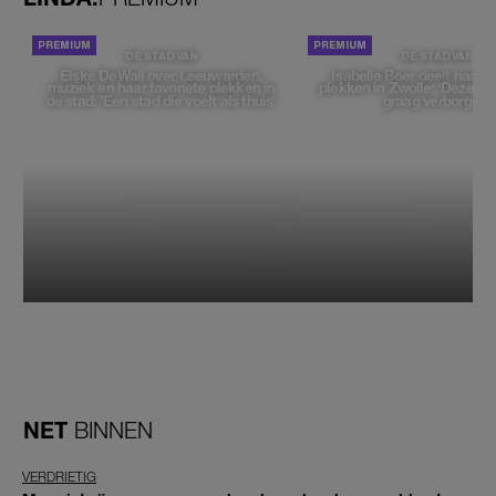
DE STAD VAN
DE STAD VAN
Elske DeWall over Leeuwarden,
Isabelle Boer deelt haar f
muziek en haar favoriete plekken in
plekken in Zwolle: 'Deze pl
de stad: 'Een stad die voelt als thuis'
graag verborgen'
NET
BINNEN
VERDRIETIG