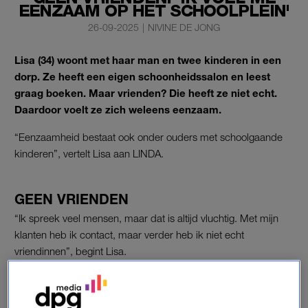
EENZAAM OP HET SCHOOLPLEIN'
26-09-2025
|
NIVINE DE JONG
Lisa (34) woont met haar man en twee kinderen in een
dorp. Ze heeft een eigen schoonheidssalon en leest
graag boeken. Maar vrienden? Die heeft ze niet echt.
Daardoor voelt ze zich weleens eenzaam.
“Eenzaamheid bestaat ook onder ouders met schoolgaande
kinderen”, vertelt Lisa aan LINDA.
GEEN VRIENDEN
“Ik spreek veel mensen, maar dat is altijd vluchtig. Met mijn
klanten heb ik contact, maar verder heb ik niet echt
vriendinnen”, begint Lisa.
De vrienden
die ze heeft wonen allemaal ver weg. Dagelijks
contact is er niet, eerder jaarlijks op verjaardagen. “Eén