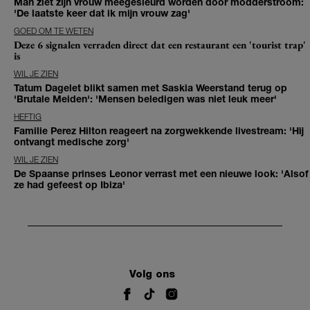
Man ziet zijn vrouw meegesleurd worden door modderstroom:
'De laatste keer dat ik mijn vrouw zag'
GOED OM TE WETEN
Deze 6 signalen verraden direct dat een restaurant een 'tourist trap'
is
WIL JE ZIEN
Tatum Dagelet blikt samen met Saskia Weerstand terug op
'Brutale Meiden': 'Mensen beledigen was niet leuk meer'
HEFTIG
Familie Perez Hilton reageert na zorgwekkende livestream: 'Hij
ontvangt medische zorg'
WIL JE ZIEN
De Spaanse prinses Leonor verrast met een nieuwe look: 'Alsof
ze had gefeest op Ibiza'
Volg ons