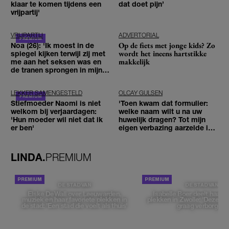
klaar te komen tijdens een
dat doet pijn’
vrijpartij'
VRIJPARTIJ
ADVERTORIAL
Op de fiets met jonge kids? Zo
Noa (26): 'Ik moest in de
wordt het ineens hartstikke
spiegel kijken terwijl zij met
makkelijk
me aan het seksen was en
de tranen sprongen in mijn
ogen'
LEKKER SAMENGESTELD
OLCAY GULSEN
Stiefmoeder Naomi is niet
'Toen kwam dat formulier:
welkom bij verjaardagen:
welke naam wilt u na uw
'Hun moeder wil niet dat ik
huwelijk dragen? Tot mijn
er ben'
eigen verbazing aarzelde ik
geen moment'
LINDA.
PREMIUM
DE STAD VAN
DE STAD VAN
Elske DeWall over Leeuwarden,
Isabelle Boer deelt haar f
muziek en haar favoriete plekken in
plekken in Zwolle: 'Deze pl
de stad: 'Een stad die voelt als thuis'
graag verborgen'