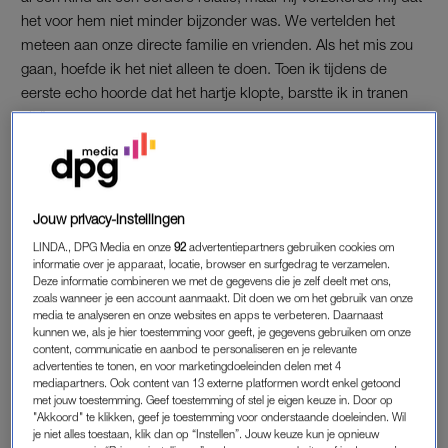
het voor hem niet minder bijzonder was. We vertelden het
meteen aan onze directe familie en vrienden. Als het mis zou
gaan, hoefde ik het niet alleen te doen. Toen ik tijdens de
eerste echo hoorde dat het hartje klopte, barstte ik in tranen
uit.”
Pauline is blij en voelt zich goed. “Natuurlijk had ik wat
bijkomende kwaaltjes, maar eigenlijk had ik niks te klagen.”
De enige tegenvaller is dat ze – door de coronapandemie –
Jouw privacy-instellingen
alleen online kan deelnemen aan cursussen en bijeenkomsten.
LINDA., DPG Media en onze
92
advertentiepartners gebruiken cookies om
“De
pufcursus
heb ik online gevolgd en de
informatie over je apparaat, locatie, browser en surfgedrag te verzamelen.
verloskundigenpraktijk had wat filmpjes op YouTube gezet die
Deze informatie combineren we met de gegevens die je zelf deelt met ons,
zoals wanneer je een account aanmaakt. Dit doen we om het gebruik van onze
ik kon kijken ter voorbereiding op wat komen ging.”
media te analyseren en onze websites en apps te verbeteren. Daarnaast
kunnen we, als je hier toestemming voor geeft, je gegevens gebruiken om onze
content, communicatie en aanbod te personaliseren en je relevante
Isabelle werd overvallen door
advertenties te tonen, en voor marketingdoeleinden delen met 4
een stortbevalling: 'Ik had een
mediapartners. Ook content van 13 externe platformen wordt enkel getoond
totaalruptuur'
met jouw toestemming. Geef toestemming of stel je eigen keuze in. Door op
"Akkoord" te klikken, geef je toestemming voor onderstaande doeleinden. Wil
je niet alles toestaan, klik dan op “Instellen”. Jouw keuze kun je opnieuw