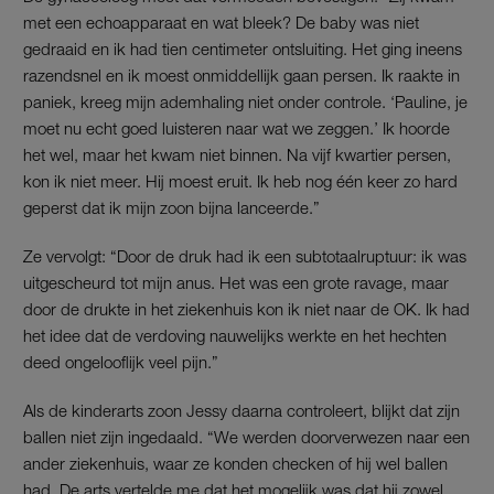
met een echoapparaat en wat bleek? De baby was niet
gedraaid en ik had tien centimeter ontsluiting. Het ging ineens
razendsnel en ik moest onmiddellijk gaan persen. Ik raakte in
paniek, kreeg mijn ademhaling niet onder controle. ‘Pauline, je
moet nu echt goed luisteren naar wat we zeggen.’ Ik hoorde
het wel, maar het kwam niet binnen. Na vijf kwartier persen,
kon ik niet meer. Hij moest eruit. Ik heb nog één keer zo hard
geperst dat ik mijn zoon bijna lanceerde.”
Ze vervolgt: “Door de druk had ik een subtotaalruptuur: ik was
uitgescheurd tot mijn anus. Het was een grote ravage, maar
door de drukte in het ziekenhuis kon ik niet naar de OK. Ik had
het idee dat de verdoving nauwelijks werkte en het hechten
deed ongelooflijk veel pijn.”
Als de kinderarts zoon Jessy daarna controleert, blijkt dat zijn
ballen niet zijn ingedaald. “We werden doorverwezen naar een
ander ziekenhuis, waar ze konden checken of hij wel ballen
had. De arts vertelde me dat het mogelijk was dat hij zowel