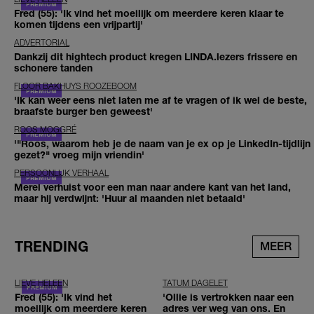
Fred (55): 'Ik vind het moeilijk om meerdere keren klaar te
komen tijdens een vrijpartij'
ADVERTORIAL
Dankzij dit hightech product kregen LINDA.lezers frissere en
schonere tanden
FLOOR BAKHUYS ROOZEBOOM
'Ik kan weer eens niet laten me af te vragen of ik wel de beste,
braafste burger ben geweest'
ROOS MOGGRÉ
'"Roos, waarom heb je de naam van je ex op je LinkedIn-tijdlijn
gezet?" vroeg mijn vriendin'
PERSOONLIJK VERHAAL
Merel verhuist voor een man naar andere kant van het land,
maar hij verdwijnt: 'Huur al maanden niet betaald'
TRENDING
MEER
LIEVE HELEEN
TATUM DAGELET
Fred (55): 'Ik vind het
'Ollie is vertrokken naar een
moeilijk om meerdere keren
adres ver weg van ons. En