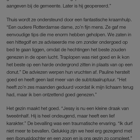
aangeven bij de gemeente. Later is hij geopereerd.”
Thuis wordt ze ondersteund door een fantastische kraamhulp.
“Een oudere Rotterdamse dame, zo’n fijn mens. Ze gaf me
eenvoudige tips die me enorm hebben geholpen. We zaten in
een hittegolf en ze adviseerde me om zonder ondergoed op
bed te gaan liggen, omdat de hechtingen het beste zouden
genezen in de open lucht. Traplopen was niet goed en ik kon
het beste op een harde ondergrond zitten in plaats van op een
donut.” De adviezen werpen hun vruchten af. Pauline herstelt
goed en heeft geen last meer van de subtotaalruptuur. “Het
heeft zo’n zes maanden geduurd voordat ik mijn lichaam terug
had, maar ik ben ontzettend goed genezen.”
Het gezin maakt het goed. “Jessy is nu een kleine draak van
tweeënhalf. Hij is heel ondeugend, maar heeft een lief
karakter.” De bevalling was een traumatische ervaring. “Ik durf
niet meer te bevallen. Gelukkig zijn we heel erg gezegend met
een (bonus)dochter en een zoon en is ons gezin zo compleet.”