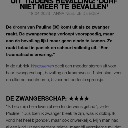
UIT TIJDENS BEVALLING: 'DURF
NIET MEER TE BEVALLEN'
18-04-2023
|
ANNA NEELTJE DE BOER
De droom van Pauline (36) komt uit als ze zwanger
raakt. De zwangerschap verloopt voorspoedig, maar
aan de bevalling lijkt maar geen einde te komen. Ze
raakt totaal in paniek en scheurt volledig uit. “Een
traumatische ervaring.”
In de rubriek
Werpsterren
deelt een moeder sterren uit voor
haar zwangerschap, bevalling en kraamweek. 1 ster staat voor
de ultieme nachtmerrie, 5 voor het perfecte sprookje.
DE ZWANGERSCHAP: ★★★★
“Ik heb mijn hele leven al een kinderwens gehad”, vertelt
Pauline. “Dus toen ik zwanger bleek te zijn, was ik dolblij. Ik
vond het heel bijzonder, maar ook onwerkelijk. Mijn man had
al een kind uit een eerdere relatie, maar hij verzekerde mij dat