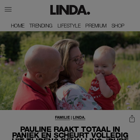
HOME
HOME
TRENDING
TRENDING
LIFESTYLE
LIFESTYLE
PREMIUM
PREMIUM
SHOP
SHOP
FAMILIE
|
LINDA.
PAULINE RAAKT TOTAAL IN
PANIEK EN SCHEURT VOLLEDIG