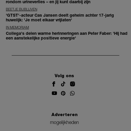
rondom urineverlies – en jij kunt daarbij zijn
BEETJE BIJBLIJVEN
'GTST'-acteur Cas Jansen deelt geheim achter 17-jarig
huwelijk: 'Je moet elkaar vrijlaten'
IN MEMORIAM
Collega's delen warme herinneringen aan Peter Faber: 'Hij had
een aanstekelijke positieve energie'
Volg ons
Adverteren
mogelijkheden