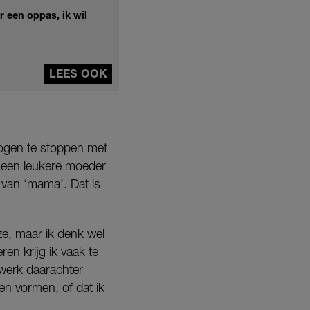
r een oppas, ik wil
LEES OOK
wogen te stoppen met
k een leukere moeder
s van ‘mama’. Dat is
ze, maar ik denk wel
en krijg ik vaak te
d werk daarachter
en vormen, of dat ik