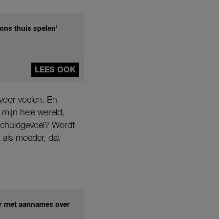
 ons thuis spelen'
LEES OOK
 voor voelen. En
n mijn hele wereld,
 schuldgevoel? Wordt
t als moeder, dat
aar met aannames over