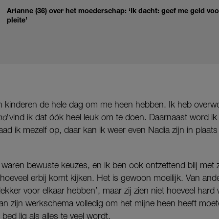
Arianne (36) over het moederschap: ‘Ik dacht: geef me geld voo
pleite’
 mijn kinderen de hele dag om me heen hebben. Ik heb over
nd
vind ik dat óók heel leuk om te doen. Daarnaast word i
aad ik mezelf op, daar kan ik weer even Nadia zijn in plaat
n waren bewuste keuzes, en ik ben ook ontzettend blij met 
hoeveel erbij komt kijken. Het is gewoon moeilijk. Van ander
 lekker voor elkaar hebben’, maar zij zien niet hoeveel har
man zijn werkschema volledig om het mijne heen heeft moet
ed lig als alles te veel wordt.