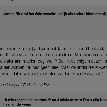
Jennie: 'Ik vind het écht verschrikkelijk als andere kinderen bij
en vind ik moeilijk, daar moet ik me bij iemand heel veilig
ilijk zijn voelt toch een beetje als falen. Mijn kinderen zij
ien later aan moeten beginnen? Ben ik de enige met zo’n
 ouder worden? Ik heb geen idee. Maar de angst die je voel
evoel, dat is wel echt veel intenser dan ik had verwacht.”
eerder op LINDA.nl in 2023.
'Ik mis respect en tolerantie': na 3 miskramen is Doris (39) kl
haar kinderwens