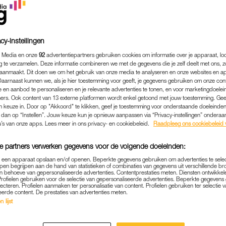
cy-instellingen
 Media en onze
92
advertentiepartners gebruiken cookies om informatie over je apparaat, lo
g te verzamelen. Deze informatie combineren we met de gegevens die je zelf deelt met ons, z
aanmaakt. Dit doen we om het gebruik van onze media te analyseren en onze websites en a
Daarnaast kunnen we, als je hier toestemming voor geeft, je gegevens gebruiken om onze con
 en aanbod te personaliseren en je relevante advertenties te tonen, en voor marketingdoele
ers. Ook content van 13 externe platformen wordt enkel getoond met jouw toestemming. Ge
gen keuze in. Door op "Akkoord" te klikken, geef je toestemming voor onderstaande doeleinden. 
k dan op “Instellen”. Jouw keuze kun je opnieuw aanpassen via “Privacy-instellingen” ondera
FAMILIE
|
INTERVIEW
u’s van onze apps. Lees meer in ons privacy- en cookiebeleid.
Raadpleeg ons cookiebeleid 
 OVER HAAR SCHULDGEVO
e partners verwerken gegevens voor de volgende doeleinden:
HET VOELT ALSOF IK ALT
p een apparaat opslaan en/of openen. Beperkte gegevens gebruiken om advertenties te sele
TEKORTDOE'
pen begrijpen aan de hand van statistieken of combinaties van gegevens uit verschillende br
 behoeve van gepersonaliseerde advertenties. Contentprestaties meten. Diensten ontwikkel
Profielen gebruiken voor de selectie van gepersonaliseerde advertenties. Beperkte gegeven
06-11-2025
|
ELLEN HENSBERGEN
lecteren. Profielen aanmaken ter personalisatie van content. Profielen gebruiken ter selectie 
eerde content. De prestaties van advertenties meten.
 lijst
p is prachtig, maar soms ook gewoon verdomd hard 
13, 10, 7 en 2) en vertelt waar zij soms moeite mee he