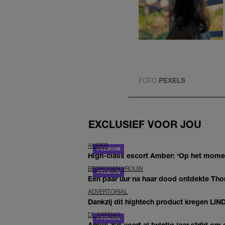
FOTO
PEXELS
EXCLUSIEF VOOR JOU
AMBER
High-class escort Amber: ‘Op het moment
BEDROGEN VROUW
Een paar uur na haar dood ontdekte Thom 
ADVERTORIAL
Dankzij dit hightech product kregen LIN
DE ERFENIS
Amy’s zus voert al twintig jaar strijd om 