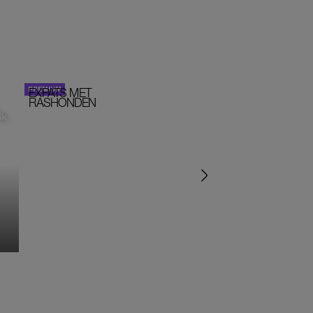
EXPATS MET
STOM!
PORTRETTEN
RASHONDEN
ik
‘IK ZAT IN EEN SEKTE’
‘HET DRAAIT ALLEMA
OM SEKS IN EEN SPIR
JASJE’
MONIQUE KLEMANN