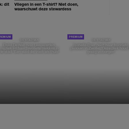
: dit
Vliegen in een T-shirt? Niet doen,
waarschuwt deze stewardess
DE STAD VAN
DE STAD VAN
Elske DeWall over Leeuwarden,
Isabelle Boer deelt haar favoriete
muziek en haar favoriete plekken in
plekken in Zwolle: 'Deze plek houd 
de stad: 'Een stad die voelt als thuis'
graag verborgen'