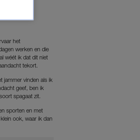
rvaar het
e dagen werken en die
l wéét ik dat dit niet
 aandacht tekort.
et jammer vinden als ik
ndacht geef, ben ik
oort spagaat zit.
nen sporten en met
 klein ook, waar ik dan