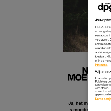
Jouw priva
LINDA., DPG
en surfgedra
een account 
verbeteren. 
communicatie
4 mediapartn
of stel je ei
toestaan, kli
of in de men
informatie.
NADIA
Wij en onz
MOEDER: '
Informatie o
Publieksgroe
aanmaken ten
verbeteren. 
content te se
gepersonalis
Derde partijen
Ja, het moederscha
is moeder van vier (