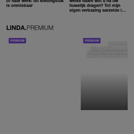
of naar werk: dit kledingstuk
welke naam wilt u na uw
is onmisbaar
huwelijk dragen? Tot mijn
eigen verbazing aarzelde ik
geen moment'
LINDA.
PREMIUM
ACHTERGROND
DE STAD VAN
Elske DeWall over Leeu
muziek en haar favoriete p
de stad: 'Een stad die voelt 