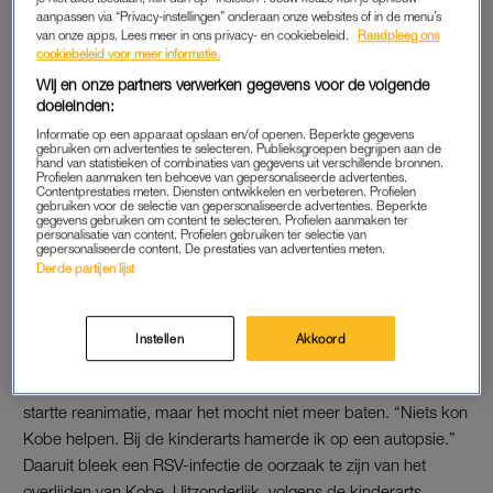
aanpassen via “Privacy-instellingen” onderaan onze websites of in de menu’s
De moeder werd verteld dat als de symptomen zouden
van onze apps. Lees meer in ons privacy- en cookiebeleid.
Raadpleeg ons
verergeren, ze naar het ziekenhuis moest. Ze bezocht nog een
cookiebeleid voor meer informatie.
aantal keer de huisarts, maar werd elke keer naar huis
Wij en onze partners verwerken gegevens voor de volgende
gestuurd. “Ik heb dat de dokter lang verweten, maar nu kan ik
doeleinden:
zeggen: er wáren ook geen problematische symptomen. Enkel
Informatie op een apparaat opslaan en/of openen. Beperkte gegevens
gebruiken om advertenties te selecteren. Publieksgroepen begrijpen aan de
een buikgevoel.”
hand van statistieken of combinaties van gegevens uit verschillende bronnen.
Profielen aanmaken ten behoeve van gepersonaliseerde advertenties.
Contentprestaties meten. Diensten ontwikkelen en verbeteren. Profielen
gebruiken voor de selectie van gepersonaliseerde advertenties. Beperkte
gegevens gebruiken om content te selecteren. Profielen aanmaken ter
RSV
personalisatie van content. Profielen gebruiken ter selectie van
gepersonaliseerde content. De prestaties van advertenties meten.
Toen Kobe vijf weken oud was, ging het mis. Stippelmans was
Derde partijen lijst
op bezoek bij een vriendin, amper vijf minuten van huis. Ineens
kreeg ze een telefoontje van haar toenmalige partner. Hij
vertelde haar het schokkende nieuws: ‘Hij ademt niet meer’.
Instellen
Akkoord
De moeder belde onderweg naar huis een ambulance en
startte reanimatie, maar het mocht niet meer baten. “Niets kon
Kobe helpen. Bij de kinderarts hamerde ik op een autopsie.”
Daaruit bleek een RSV-infectie de oorzaak te zijn van het
overlijden van Kobe. Uitzonderlijk, volgens de kinderarts.