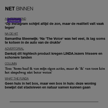
NET
BINNEN
ACHTERGROND
‘Op Instagram schijnt altijd de zon, maar de realiteit valt vaak
tegen’
NA DE HIT
Samantha Steenwijk: 'Na 'The Voice' was het veel, ik lag soms
te kotsen in de auto van de drukte'
ADVERTORIAL
Dankzij dit hightech product kregen LINDA.lezers frissere en
schonere tanden
COLUMN
Tess: 'Soms baal ik van mijn eigen acties, maar de 'ik' van toen kón
het simpelweg niet beter weten'
WHAT THE FUNDA
Geen huis in het bos, maar een bos in huis: deze woning
bewijst dat stadsleven en natuur samen kunnen gaan