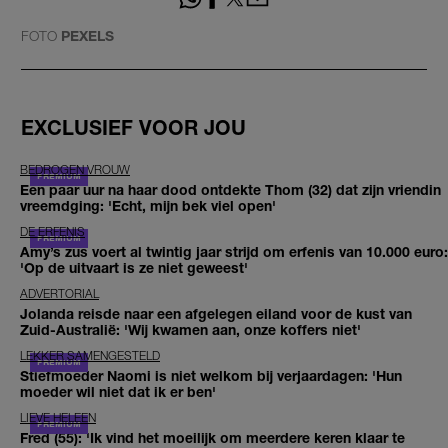
FOTO
PEXELS
EXCLUSIEF VOOR JOU
BEDROGEN VROUW
Een paar uur na haar dood ontdekte Thom (32) dat zijn vriendin
vreemdging: 'Echt, mijn bek viel open'
DE ERFENIS
Amy’s zus voert al twintig jaar strijd om erfenis van 10.000 euro:
'Op de uitvaart is ze niet geweest'
ADVERTORIAL
Jolanda reisde naar een afgelegen eiland voor de kust van
Zuid-Australië: 'Wij kwamen aan, onze koffers niet'
LEKKER SAMENGESTELD
Stiefmoeder Naomi is niet welkom bij verjaardagen: 'Hun
moeder wil niet dat ik er ben'
LIEVE HELEEN
Fred (55): 'Ik vind het moeilijk om meerdere keren klaar te