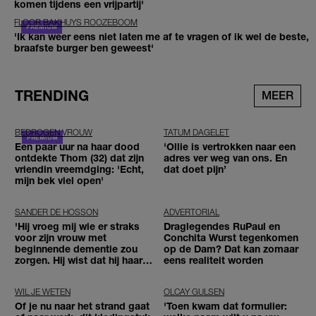
komen tijdens een vrijpartij'
FLOOR BAKHUYS ROOZEBOOM
'Ik kan weer eens niet laten me af te vragen of ik wel de beste,
braafste burger ben geweest'
TRENDING
MEER
BEDROGEN VROUW
TATUM DAGELET
Een paar uur na haar dood
'Ollie is vertrokken naar een
ontdekte Thom (32) dat zijn
adres ver weg van ons. En
vriendin vreemdging: 'Echt,
dat doet pijn’
mijn bek viel open'
SANDER DE HOSSON
ADVERTORIAL
'Hij vroeg mij wie er straks
Draglegendes RuPaul en
voor zijn vrouw met
Conchita Wurst tegenkomen
beginnende dementie zou
op de Dam? Dat kan zomaar
zorgen. Hij wist dat hij haar
eens realiteit worden
zou moeten loslaten'
WIL JE WETEN
OLCAY GULSEN
Of je nu naar het strand gaat
'Toen kwam dat formulier: