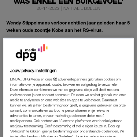
WAS ENKEL EEN BUIKGEVOEL'
20-11-2023
|
NATHALIE BOLLEN
Wendy Stippelmans verloor achttien jaar geleden haar 5
weken oude zoontje Kobe aan het RS-virus.
“Vertrouwen op je buikgevoel is het beste wat je kunt doen.”
WENDY STIPPELMANS
Jouw privacy-instellingen
Het RS-virus
is het meest voorkomende verkoudheidsvirus bij
kinderen. Meestal is het onschuldig, maar in sommige gevallen
LINDA., DPG Media en onze
92
advertentiepartners gebruiken cookies om
informatie over je apparaat, locatie, browser en surfgedrag te verzamelen.
kunnen ze erg benauwd raken, vooral baby’s en peuters. Dat
Deze informatie combineren we met de gegevens die je zelf deelt met ons,
het begon met een onschuldige verkoudheid weet
zoals wanneer je een account aanmaakt. Dit doen we om het gebruik van onze
Stippelmans nog goed. “Hij piepte wat, en omdat hij nog zo
media te analyseren en onze websites en apps te verbeteren. Daarnaast
kunnen we, als je hier toestemming voor geeft, je gegevens gebruiken om onze
klein was, voelde ik dat ik hem moest laten onderzoeken.
content, communicatie en aanbod te personaliseren en je relevante
Volgens de huisarts was het RS-virus een mogelijkheid, maar
advertenties te tonen, en voor marketingdoeleinden delen met 4
mediapartners. Ook content van 13 externe platformen wordt enkel getoond
hij had niet genoeg symptomen”, vertelde zij aan
met jouw toestemming. Geef toestemming of stel je eigen keuze in. Door op
nieuwssite
HLN.
"Akkoord" te klikken, geef je toestemming voor onderstaande doeleinden. Wil
je niet alles toestaan, klik dan op “Instellen”. Jouw keuze kun je opnieuw