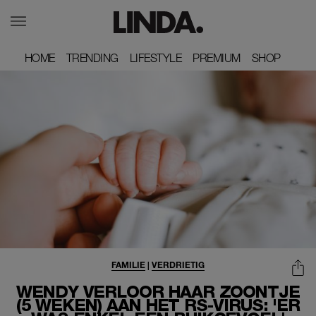
HOME
HOME
TRENDING
TRENDING
LIFESTYLE
LIFESTYLE
PREMIUM
PREMIUM
SHOP
SHOP
FAMILIE
|
VERDRIETIG
WENDY VERLOOR HAAR ZOONTJE
(5 WEKEN) AAN HET RS-VIRUS: 'ER