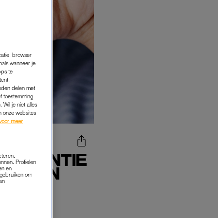
catie, browser
oals wanneer je
pps te
tent,
inden delen met
ef toestemming
Wil je niet alles
an onze websites
voor meer
 VAKANTIE
cteren.
onnen. Profielen
MET Z'N
en en
s gebruiken om
N'
van