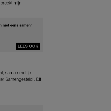
 breekt mijn
n niet eens samen'
LEES OOK
aal, samen met je
ker Samengesteld’. Dit