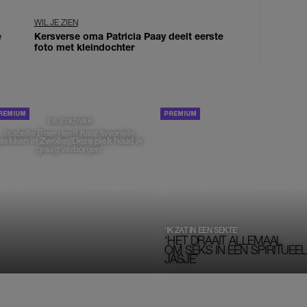
WIL JE ZIEN
e
Kersverse oma Patricia Paay deelt eerste
foto met kleindochter
PORTRETTEN
DE STAD VAN
Isabelle Boer deelt haar favoriete
plekken in Zwolle: 'Deze plek houd ik
graag verborgen'
‘IK ZAT IN EEN SEKTE’
‘HET DRAAIT ALLEMAAL
OM SEKS IN EEN SPIRITUEEL 
JASJE’