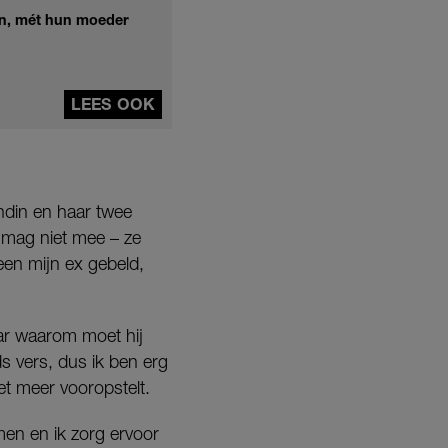
ren, mét hun moeder
LEES OOK
endin en haar twee
r mag niet mee – ze
een mijn ex gebeld,
aar waarom moet hij
ds vers, dus ik ben erg
iet meer vooropstelt.
men en ik zorg ervoor