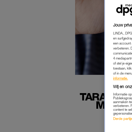
Jouw priva
LINDA., DPG
en surfgedra
een account 
verbeteren. 
communicatie
4 mediapartn
of stel je ei
toestaan, kli
of in de men
informatie.
Wij en onz
TARA'S D
Informatie o
Publieksgroe
MET HA
aanmaken ten
verbeteren. 
V
content te se
gepersonalis
Derde partijen