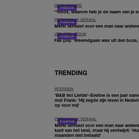
ROOS MOGGRÉ
'"Roos, waarom heb je de naam van je ex 
PERSOONLIJK VERHAAL
Merel verhuist voor een man naar andere 
VERLATEN VROUW
Fae (24): 'Vreemdgaan was uit den boze, d
TRENDING
INTERVIEW
'B&B Vol Liefde'-Eveline is een jaar sam
met Frank: 'Hij zegde zijn leven in Neder
op voor mij'
PERSOONLIJK VERHAAL
Merel verhuist voor een man naar ander
kant van het land, maar hij verdwijnt: 'Hu
maanden niet betaald'