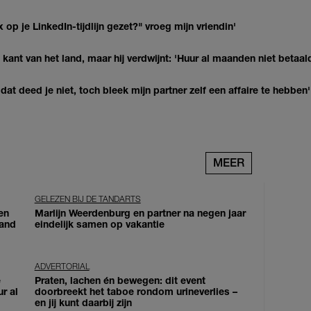
op je LinkedIn-tijdlijn gezet?" vroeg mijn vriendin'
kant van het land, maar hij verdwijnt: 'Huur al maanden niet betaal
at deed je niet, toch bleek mijn partner zelf een affaire te hebben'
MEER
GELEZEN BIJ DE TANDARTS
en
Marlijn Weerdenburg en partner na negen jaar
land
eindelijk samen op vakantie
ADVERTORIAL
e
Praten, lachen én bewegen: dit event
ur al
doorbreekt het taboe rondom urineverlies –
en jij kunt daarbij zijn