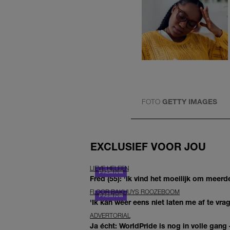
FOTO
GETTY IMAGES
EXCLUSIEF VOOR JOU
LIEVE HELEEN
Fred (55): 'Ik vind het moeilijk om meerde
FLOOR BAKHUYS ROOZEBOOM
'Ik kan weer eens niet laten me af te vr
ADVERTORIAL
Ja écht: WorldPride is nog in volle gang –