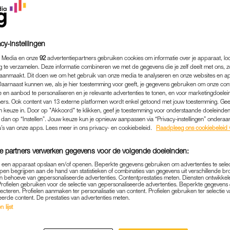
cy-instellingen
 Media en onze
92
advertentiepartners gebruiken cookies om informatie over je apparaat, lo
g te verzamelen. Deze informatie combineren we met de gegevens die je zelf deelt met ons, z
aanmaakt. Dit doen we om het gebruik van onze media te analyseren en onze websites en a
Daarnaast kunnen we, als je hier toestemming voor geeft, je gegevens gebruiken om onze con
 en aanbod te personaliseren en je relevante advertenties te tonen, en voor marketingdoele
ers. Ook content van 13 externe platformen wordt enkel getoond met jouw toestemming. Ge
gen keuze in. Door op "Akkoord" te klikken, geef je toestemming voor onderstaande doeleinden. 
k dan op “Instellen”. Jouw keuze kun je opnieuw aanpassen via “Privacy-instellingen” ondera
u’s van onze apps. Lees meer in ons privacy- en cookiebeleid.
Raadpleeg ons cookiebeleid 
FAMILIE
|
LEKKER SAMENGESTELD
e partners verwerken gegevens voor de volgende doeleinden:
OCHTER MAG NIET MEE OP
p een apparaat opslaan en/of openen. Beperkte gegevens gebruiken om advertenties te sele
pen begrijpen aan de hand van statistieken of combinaties van gegevens uit verschillende br
AR VADER: 'HIJ GAAT AL 
 behoeve van gepersonaliseerde advertenties. Contentprestaties meten. Diensten ontwikkel
Profielen gebruiken voor de selectie van gepersonaliseerde advertenties. Beperkte gegeven
RIENDIN EN HAAR KINDERE
lecteren. Profielen aanmaken ter personalisatie van content. Profielen gebruiken ter selectie 
eerde content. De prestaties van advertenties meten.
 lijst
14-03-2025
|
NIVINE DE JONG