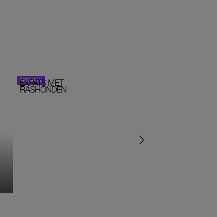
EXPATS MET
STOM!
PERSOONLIJK VERHA
RASHONDEN
MONIQUE KLEMANN