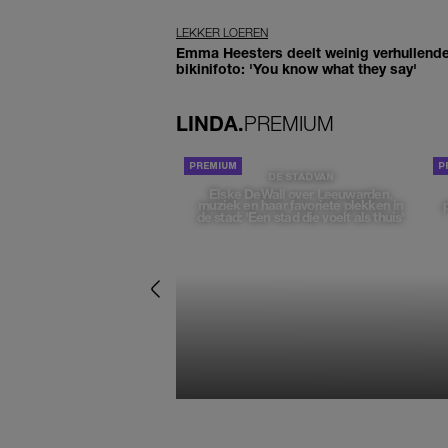
LEKKER LOEREN
Emma Heesters deelt weinig verhullend
bikinifoto: 'You know what they say'
LINDA.
PREMIUM
DE STAD VAN
Elske DeWall over Leeuwarden,
muziek en haar favoriete plekken in
de stad: 'Een stad die voelt als thuis'