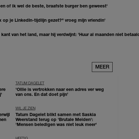
agen of ik wel de beste, braafste burger ben geweest'
op je LinkedIn-tijdlijn gezet?" vroeg mijn vriendin'
kant van het land, maar hij verdwijnt: 'Huur al maanden niet betaal
MEER
TATUM DAGELET
ere
'Ollie is vertrokken naar een adres ver weg
j'
van ons. En dat doet pijn’
WIL JE ZIEN
erwijl
Tatum Dagelet blikt samen met Saskia
nen
Weerstand terug op 'Brutale Meiden':
'Mensen beledigen was niet leuk meer'
HEFTIG