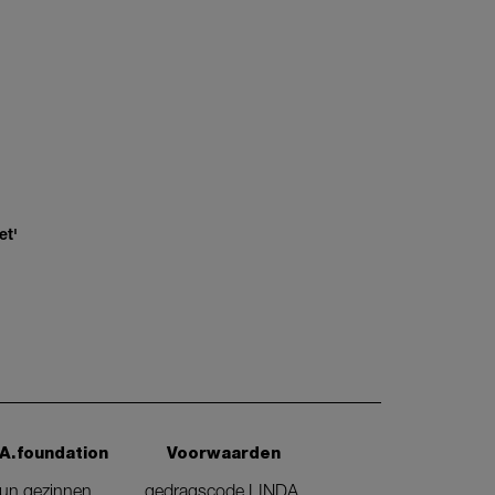
et'
A.foundation
Voorwaarden
eun gezinnen
gedragscode LINDA.