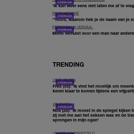
'Ik kan weer eens niet laten me af te vr
ROOS MOGGRÉ
'"Roos, waarom heb je de naam van je ex 
PERSOONLIJK VERHAAL
Merel verhuist voor een man naar andere 
TRENDING
LIEVE HELEEN
Fred (55): 'Ik vind het moeilijk om meerd
keren klaar te komen tijdens een vrijparti
VRIJPARTIJ
Noa (26): 'Ik moest in de spiegel kijken t
zij met me aan het seksen was en de tra
sprongen in mijn ogen'
LEKKER SAMENGESTELD