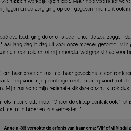
“Ze hadden werkelijk geen idee. Maar heel veel beter werd
j mij liggen en de zorg ging op een gegeven moment ook in 
é overleed, ging de erfenis door drie. “Je zou zeggen dat d
ijf jaar lang dag in dag uit voor onze moeder gezorgd. Mijn 
 kunnen controleren of mijn moeder wel geprikt had voor h
om haar broer en zus met haar gevoelens te confronteren
dankte mij voor mijn jarenlange inzet, maar hij vond niet da
 Mijn zus vond mijn redenatie klikklare onzin. Ik trok dus 
r iets meer vrede mee. “Onder de streep denk ik ook ‘het is
nd met mijn broer en zus verpesten.”
Angela (39) vergokte de erfenis van haar oma: 'Vijf of vijftigdu