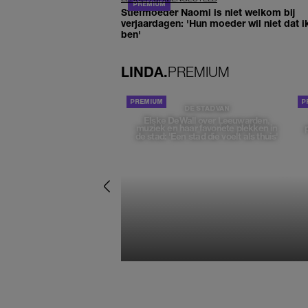
Stiefmoeder Naomi is niet welkom bij
verjaardagen: 'Hun moeder wil niet dat i
ben'
LINDA.
PREMIUM
DE STAD VAN
Elske DeWall over Leeuwarden,
muziek en haar favoriete plekken in
de stad: 'Een stad die voelt als thuis'