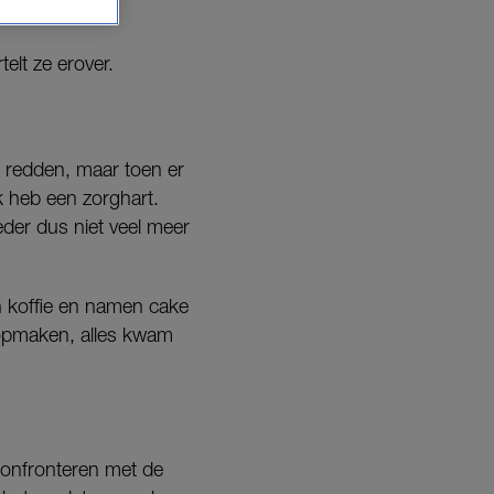
telt ze erover.
d redden, maar toen er
k heb een zorghart.
oeder dus niet veel meer
n koffie en namen cake
opmaken, alles kwam
confronteren met de