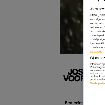
Jouw priva
LINDA., DPG
en surfgedra
een account 
verbeteren. 
communicatie
4 mediapartn
of stel je ei
toestaan, kli
of in de men
informatie.
Wij en onz
Informatie o
Publieksgroe
JOSÉ (6
aanmaken ten
verbeteren. 
VOOR HAAR
content te se
gepersonalis
Derde partijen
Een erfenis van een