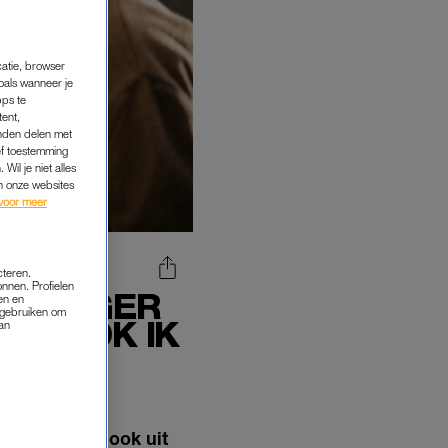
catie, browser
oals wanneer je
pps te
tent,
inden delen met
ef toestemming
Wil je niet alles
an onze websites
voor meer
cteren.
onnen. Profielen
ELZORGER
en en
s gebruiken om
IS TROK IK
van
 erfenis kan ook uit