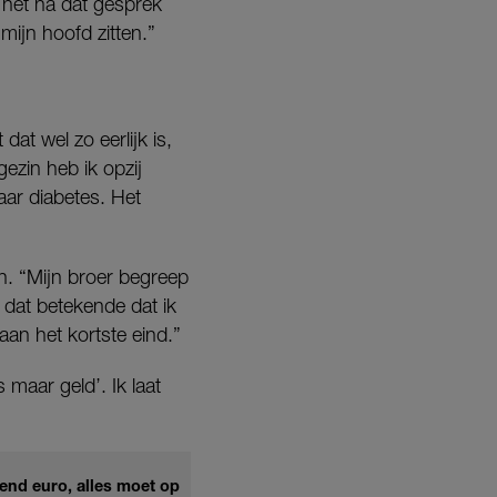
 het na dat gesprek
mijn hoofd zitten.”
at wel zo eerlijk is,
gezin heb ik opzij
aar diabetes. Het
. “Mijn broer begreep
t dat betekende dat ik
aan het kortste eind.”
 maar geld’. Ik laat
izend euro, alles moet op