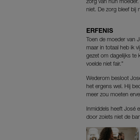
zorg van hun moeder. 
niet. De zorg bleef bi
ERFENIS
Toen de moeder van Jos
maar in totaal heb ik v
gezet om dagelijks te
voelde niet fair.”
Wederom besloot José 
het ergens wel. Hij be
meer zou moeten erven.
Inmiddels heeft José e
door zoiets niet de ba