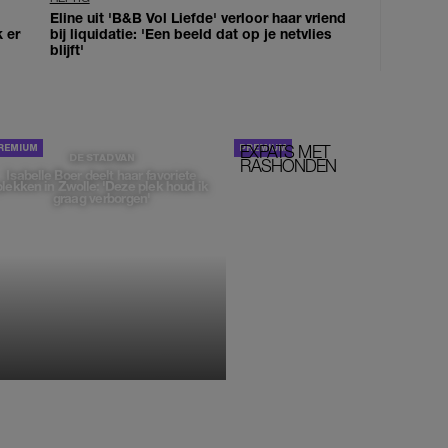
Eline uit 'B&B Vol Liefde' verloor haar vriend
k er
bij liquidatie: 'Een beeld dat op je netvlies
blijft'
EXPATS MET
STOM!
DE STAD VAN
RASHONDEN
Isabelle Boer deelt haar favoriete
plekken in Zwolle: 'Deze plek houd ik
graag verborgen'
MONIQUE KLEMANN