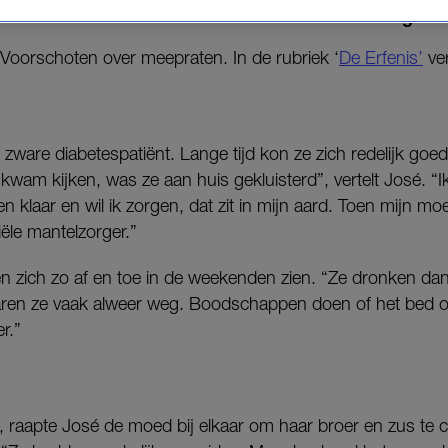
omen óf vervelende situaties met zich meebrengen.
 Voorschoten over meepraten. In de rubriek ‘
De Erfenis’
ver
ware diabetespatiënt. Lange tijd kon ze zich redelijk goe
kwam kijken, was ze aan huis gekluisterd”, vertelt José. “I
en klaar en wil ik zorgen, dat zit in mijn aard. Toen mijn m
iële mantelzorger.”
ten zich zo af en toe in de weekenden zien. “Ze dronken da
aren ze vaak alweer weg. Boodschappen doen of het bed 
r.”
n, raapte José de moed bij elkaar om haar broer en zus te 