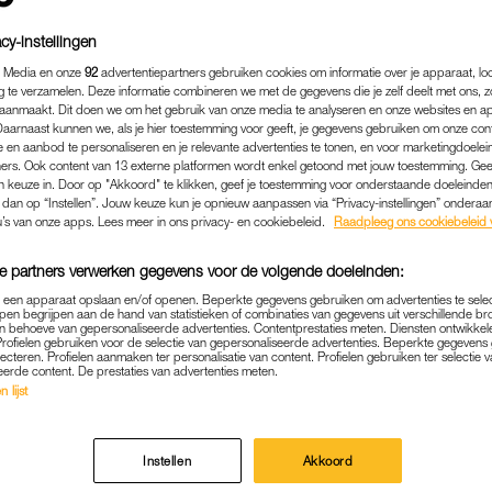
cy-instellingen
 Media en onze
92
advertentiepartners gebruiken cookies om informatie over je apparaat, lo
g te verzamelen. Deze informatie combineren we met de gegevens die je zelf deelt met ons, z
aanmaakt. Dit doen we om het gebruik van onze media te analyseren en onze websites en a
Daarnaast kunnen we, als je hier toestemming voor geeft, je gegevens gebruiken om onze con
 en aanbod te personaliseren en je relevante advertenties te tonen, en voor marketingdoele
ers. Ook content van 13 externe platformen wordt enkel getoond met jouw toestemming. Ge
gen keuze in. Door op "Akkoord" te klikken, geef je toestemming voor onderstaande doeleinden. 
k dan op “Instellen”. Jouw keuze kun je opnieuw aanpassen via “Privacy-instellingen” ondera
u’s van onze apps. Lees meer in ons privacy- en cookiebeleid.
Raadpleeg ons cookiebeleid 
e partners verwerken gegevens voor de volgende doeleinden:
FAMILIE
|
DE ERFENIS
p een apparaat opslaan en/of openen. Beperkte gegevens gebruiken om advertenties te sele
pen begrijpen aan de hand van statistieken of combinaties van gegevens uit verschillende br
3) WAS JARENLANG MANT
 behoeve van gepersonaliseerde advertenties. Contentprestaties meten. Diensten ontwikkel
Profielen gebruiken voor de selectie van gepersonaliseerde advertenties. Beperkte gegeven
 MOEDER: 'BIJ DE ERFEN
lecteren. Profielen aanmaken ter personalisatie van content. Profielen gebruiken ter selectie 
eerde content. De prestaties van advertenties meten.
AAN HET KORTSTE EIND'
 lijst
27-03-2024
|
FLOORTJE VAN GAMEREN
Instellen
Akkoord
 bekende kan spannend zijn: wie krijgt wat? Maar een