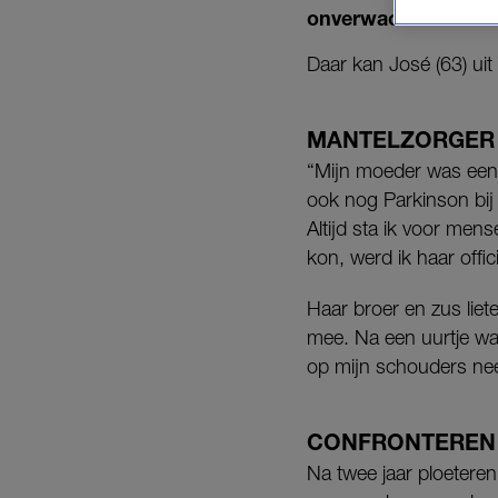
onverwachte hoek k
Daar kan José (63) uit
MANTELZORGER
“Mijn moeder was een z
ook nog Parkinson bij 
Altijd sta ik voor mens
kon, werd ik haar offic
Haar broer en zus lie
mee. Na een uurtje w
op mijn schouders nee
CONFRONTEREN
Na twee jaar ploetere