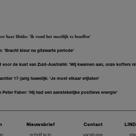
r haar libido: 'Ik vond het moeilijk te beseffen'
: 'Bracht kleur na gitzwarte periode'
 voor de kust van Zuid-Australië: 'Wij kwamen aan, onze koffers ni
hter 17-jarig huwelijk: 'Je moet elkaar vrijlaten'
Peter Faber: 'Hij had een aanstekelijke positieve energie'
n
Nieuwsbrief
Contact
LIND
en
schrijf je in
vacatures
st