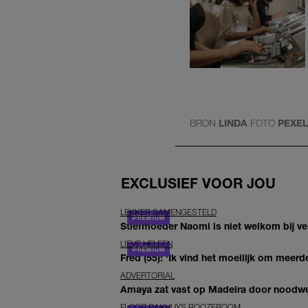
BRON
LINDA
FOTO
PEXE
EXCLUSIEF VOOR JOU
LEKKER SAMENGESTELD
Stiefmoeder Naomi is niet welkom bij ver
LIEVE HELEEN
Fred (55): 'Ik vind het moeilijk om meerde
ADVERTORIAL
Amaya zat vast op Madeira door noodwee
FLOOR BAKHUYS ROOZEBOOM