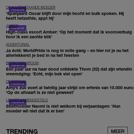
DE ALLEENSTAANDE MOEDER
'Spanjaard Oscar blijft door mijn hoofd en buik spoken. Hij
heeft hetzelfde, appt hij'
AMBER
High-class escort Amber: ‘Op het moment dat ik vooroverbuig
hoor ik een zachte klik’
ADVERTORIAL
Ja écht: WorldPride is nog in volle gang – en hier rol je nu het
allerlekkerst je bed in na het feesten
BEDROGEN VROUW
Een paar uur na haar dood ontdekte Thom (32) dat zijn vriendin
vreemdging: 'Echt, mijn bek viel open'
DE ERFENIS
Amy’s zus voert al twintig jaar strijd om erfenis van 10.000 euro:
'Op de uitvaart is ze niet geweest'
LEKKER SAMENGESTELD
Stiefmoeder Naomi is niet welkom bij verjaardagen: 'Hun
moeder wil niet dat ik er ben'
TRENDING
MEER