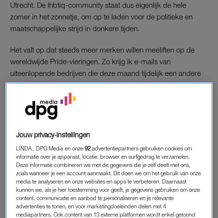
Utrecht. De lhbtiq-community staat dus eigenlijk de hele
zomer in het zonnetje, om op te laden voor de politieke en
maatschappelijke strijd in donkere tijden.
Het valt op dat steeds meer merken willen meeliften op de
wereldwijde Pride-vieringen. Zo krijg ik e-mails van
uiteenlopende bedrijven die deze maand tijdelijk een andere
identiteit hebben aangenomen. Ze benadrukken dat ze een
stichting voor lhbtiq’ers steunen, hijsen prominente queer
personen op een billboard, en vermelden zijdelings dat ze ook
Pride-producten lanceren. Kapitalisme en opportunisme,
gehuld in regenboogkleuren.
Jouw privacy-instellingen
LINDA., DPG Media en onze
92
advertentiepartners gebruiken cookies om
De Oostenrijkse Burger King serveert deze maand Whoppers
informatie over je apparaat, locatie, browser en surfgedrag te verzamelen.
op ’gelijkwaardige broodjes’: twee gebolde bovenkanten of
Deze informatie combineren we met de gegevens die je zelf deelt met ons,
zoals wanneer je een account aanmaakt. Dit doen we om het gebruik van onze
twee platte onderkanten op elkaar. De actie moet een ’lach op
media te analyseren en onze websites en apps te verbeteren. Daarnaast
het gezicht toveren’, maar het is eigenlijk om te janken. De
kunnen we, als je hier toestemming voor geeft, je gegevens gebruiken om onze
content, communicatie en aanbod te personaliseren en je relevante
holle slogan ’Time to be proud – Pride Whopper’ is ook een
advertenties te tonen, en voor marketingdoeleinden delen met 4
vorm van
pinkwashing
. Bedrijfslogo’s veranderen constant van
mediapartners. Ook content van 13 externe platformen wordt enkel getoond