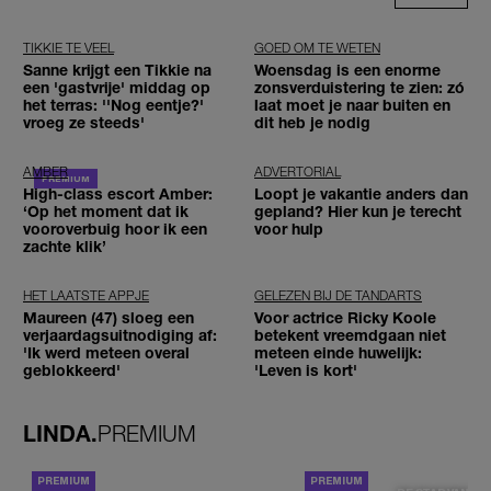
TIKKIE TE VEEL
GOED OM TE WETEN
Sanne krijgt een Tikkie na
Woensdag is een enorme
een 'gastvrije' middag op
zonsverduistering te zien: zó
het terras: ''Nog eentje?'
laat moet je naar buiten en
vroeg ze steeds'
dit heb je nodig
AMBER
ADVERTORIAL
High-class escort Amber:
Loopt je vakantie anders dan
‘Op het moment dat ik
gepland? Hier kun je terecht
vooroverbuig hoor ik een
voor hulp
zachte klik’
HET LAATSTE APPJE
GELEZEN BIJ DE TANDARTS
Maureen (47) sloeg een
Voor actrice Ricky Koole
verjaardagsuitnodiging af:
betekent vreemdgaan niet
'Ik werd meteen overal
meteen einde huwelijk:
geblokkeerd'
'Leven is kort'
LINDA.
PREMIUM
ACHTERGROND