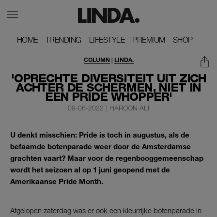
HOME
HOME
TRENDING
TRENDING
LIFESTYLE
LIFESTYLE
PREMIUM
PREMIUM
SHOP
SHOP
COLUMN
|
LINDA.
'OPRECHTE DIVERSITEIT UIT ZICH
ACHTER DE SCHERMEN, NIET IN
EEN PRIDE WHOPPER'
09-06-2022
|
HAROON ALI
U denkt misschien: Pride is toch in augustus, als de
befaamde botenparade weer door de Amsterdamse
grachten vaart? Maar voor de regenbooggemeenschap
wordt het seizoen al op 1 juni geopend met de
Amerikaanse Pride Month.
Afgelopen zaterdag was er ook een kleurrijke botenparade in