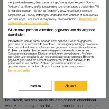
kleur, van de Oekraïense vlag naar de regenboogvlag, tot de
met jouw toestemming. Geef toestemming of stel je eigen keuze in. Door op
"Akkoord" te klikken, geef je toestemming voor onderstaande doeleinden. Wil
volgende trend.
je niet alles toestaan, klik dan op “Instellen”. Jouw keuze kun je opnieuw
aanpassen via “Privacy-instellingen” onderaan onze websites of in de menu’s
Sommigen vinden vast dat ik te veel zeur. Is het dan nooit
van onze apps. Lees meer in ons privacy- en cookiebeleid.
Raadpleeg ons
cookiebeleid voor meer informatie.
goed? Er zijn ook lhbtiq’ers die het juist waardevol vinden dat
Wij en onze partners verwerken gegevens voor de volgende
hun rolmodellen dankzij hippe merken een groter platform
doeleinden:
krijgen. Via optimistische, gelikte campagnes bereik je niet
Informatie op een apparaat opslaan en/of openen. Beperkte gegevens
alleen de eigen bubbel maar ook het mainstreampubliek. We
gebruiken om advertenties te selecteren. Publieksgroepen begrijpen aan de
hand van statistieken of combinaties van gegevens uit verschillende bronnen.
moeten blij zijn dat multinationals een symbolisch bedrag
Profielen aanmaken ten behoeve van gepersonaliseerde advertenties.
Contentprestaties meten. Diensten ontwikkelen en verbeteren. Profielen
doneren aan een goed doel, al is het één keer per jaar. Beter
gebruiken voor de selectie van gepersonaliseerde advertenties. Beperkte
iets dan niets, is het idee.
gegevens gebruiken om content te selecteren. Profielen aanmaken ter
personalisatie van content. Profielen gebruiken ter selectie van
gepersonaliseerde content. De prestaties van advertenties meten.
Voorheen deden merken alles om uit het politieke en
Derde partijen lijst
maatschappelijke debat te blijven. Als het gezicht van een
miljoenencampagne te activistisch werd, lieten merken
Instellen
Akkoord
diegene snel vallen. Die strategie is nu volledig omgedraaid.
Bedrijven benadrukken juist hun inzet voor meer diversiteit en
inclusiviteit, met een passie die jaren geleden ondenkbaar
was. Maar het ergert me dat ze daarmee te koop lopen om