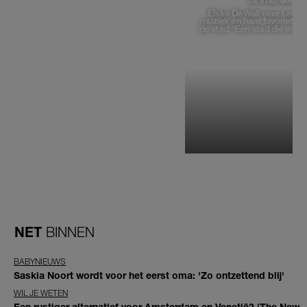
DE STAD VAN
Elske DeWall over Leeu
muziek en haar favoriete p
de stad: 'Een stad die voelt 
NET
BINNEN
BABYNIEUWS
Saskia Noort wordt voor het eerst oma: 'Zo ontzettend blij'
WIL JE WETEN
Een rustiger alternatief voor Amsterdam en Venetië? 'The New