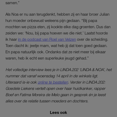
samen.”
Als Noa er nu aan terugdenkt, hebben zij en haar broer Julian
hun moeder onbewust weleens pijn gedaan. “Bij papa
mochten we pizza eten, zij kookte elke dag groenten. Dus dan
zeiden we: ‘Nou, bij papa hoeven we die niet.’ Laatst hoorde
ik haar
in de podcast van Roel van Velzen
over de scheiding.
Toen dacht ik: jeetje mam, wat heb jij dat toen goed gedaan.
En papa natuurlijk ook. Ondanks dat ze niet meer bij elkaar
waren, heb ik echt een superleuke jeugd gehad.”
Het volledige interview lees je in LINDA.202 ‘LINDA & NOA’, het
nummer dat vanaf woensdag 14 april in de winkels ligt.
Uiteraard is-ie ook
online te bestellen
. Verder in LINDA.202:
Goedele Liekens vertelt open over haar huidkanker, rapper
Boef en Fatima Moreira de Melo gaan in gesprek én je leest
alles over de relatie tussen moeders en dochters.
Lees ook