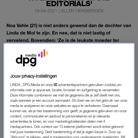
EDITORIALS'
19-04-2021
|
ELLEN HENSBERGEN
Noa Vahle (21) is niet anders gewend dan de dochter van
Linda de Mol te zijn. En nee, dat is niet lastig of
vervelend. Bovendien: ‘Ze is de leukste moeder ter
wereld.’
Journalist Antoinnette Scheulderman praat in LINDA.202 met
Noa over dierbare herinneringen, bekendheid en de band met
haar moeder.
Jouw privacy-instellingen
LINDA., DPG Media en onze
92
advertentiepartners gebruiken cookies om
informatie over je apparaat, locatie, browser en surfgedrag te verzamelen.
LINDA & NOA
Deze informatie combineren we met de gegevens die je zelf deelt met ons,
zoals wanneer je een account aanmaakt. Dit doen we om het gebruik van onze
Wat het eerste is dat in Noa opkomt als ze aan haar moeder
media te analyseren en onze websites en apps te verbeteren. Daarnaast
denkt? “Vooral liefde. Ze is altijd bezig met haar familie en is
kunnen we, als je hier toestemming voor geeft, je gegevens gebruiken om onze
content, communicatie en aanbod te personaliseren en je relevante
heel erg zorgzaam, ook nu mijn broer en ik al een paar jaar uit
advertenties te tonen, en voor marketingdoeleinden delen met 4
huis zijn. Als ik druk ben met mijn studie, appt ze bijvoorbeeld:
mediapartners. Ook content van 13 externe platformen wordt enkel getoond
met jouw toestemming. Geef toestemming of stel je eigen keuze in. Door op
‘Kom het weekend hier studeren, dan ga ik intussen lekker
"Akkoord" te klikken, geef je toestemming voor onderstaande doeleinden. Wil