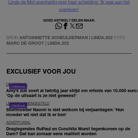
Linda de Mol openhartig over haar scheiding: ‘Ik was aan het
overleven’
GOED ARTIKEL? DELEN MAAR.
BRON
ANTOINNETTE SCHEULDERMAN | LINDA.202
FOTO
MARC DE GROOT | LINDA.202
EXCLUSIEF VOOR JOU
DE ERFENIS
Amy’s zus voert al twintig jaar strijd om erfenis van 10.000 euro:
'Op de uitvaart is ze niet geweest'
LEKKER SAMENGESTELD
Stiefmoeder Naomi is niet welkom bij verjaardagen: 'Hun
moeder wil niet dat ik er ben'
ADVERTORIAL
Draglegendes RuPaul en Conchita Wurst tegenkomen op de
Dam? Dat kan zomaar eens realiteit worden