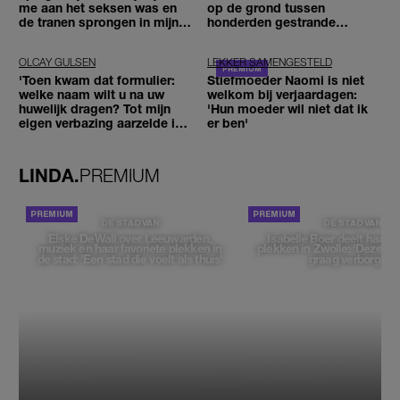
me aan het seksen was en
op de grond tussen
de tranen sprongen in mijn
honderden gestrande
ogen'
reizigers'
OLCAY GULSEN
LEKKER SAMENGESTELD
'Toen kwam dat formulier:
Stiefmoeder Naomi is niet
welke naam wilt u na uw
welkom bij verjaardagen:
huwelijk dragen? Tot mijn
'Hun moeder wil niet dat ik
eigen verbazing aarzelde ik
er ben'
geen moment'
LINDA.
PREMIUM
DE STAD VAN
DE STAD VAN
Elske DeWall over Leeuwarden,
Isabelle Boer deelt haar f
muziek en haar favoriete plekken in
plekken in Zwolle: 'Deze pl
de stad: 'Een stad die voelt als thuis'
graag verborgen'