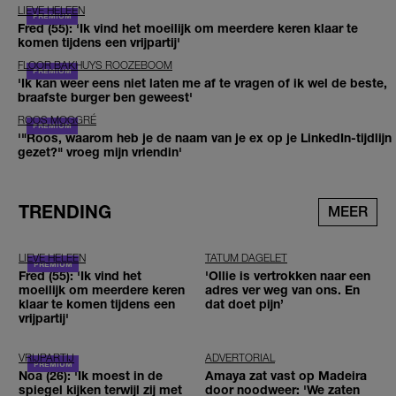
LIEVE HELEEN
Fred (55): 'Ik vind het moeilijk om meerdere keren klaar te
komen tijdens een vrijpartij'
FLOOR BAKHUYS ROOZEBOOM
'Ik kan weer eens niet laten me af te vragen of ik wel de beste,
braafste burger ben geweest'
ROOS MOGGRÉ
'"Roos, waarom heb je de naam van je ex op je LinkedIn-tijdlijn
gezet?" vroeg mijn vriendin'
TRENDING
MEER
LIEVE HELEEN
TATUM DAGELET
Fred (55): 'Ik vind het
'Ollie is vertrokken naar een
moeilijk om meerdere keren
adres ver weg van ons. En
klaar te komen tijdens een
dat doet pijn’
vrijpartij'
VRIJPARTIJ
ADVERTORIAL
Noa (26): 'Ik moest in de
Amaya zat vast op Madeira
spiegel kijken terwijl zij met
door noodweer: 'We zaten