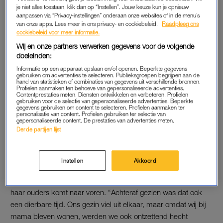
voor je koken.’ En ik denk ook meteen aan haar humor: je
je niet alles toestaan, klik dan op “Instellen”. Jouw keuze kun je opnieuw
kunt erg met mijn moeder lachen. Daarbij vind ik haar sterk.
aanpassen via “Privacy-instellingen” onderaan onze websites of in de menu’s
van onze apps. Lees meer in ons privacy- en cookiebeleid.
Raadpleeg ons
Ze is heel onafhankelijk en straalt dat ook uit.”
cookiebeleid voor meer informatie.
Wij en onze partners verwerken gegevens voor de volgende
Maar soms schrijft Linda iets in haar editorial wat ze van Noa
doeleinden:
wel achterwege had mogen laten. Ze vertelt: “Zo schreef ze
Informatie op een apparaat opslaan en/of openen. Beperkte gegevens
dat ik na mijn eindexamen gymnasium naar Chersonissos ging
gebruiken om advertenties te selecteren. Publieksgroepen begrijpen aan de
hand van statistieken of combinaties van gegevens uit verschillende bronnen.
en zij condooms in mijn tas had gedaan. Dat hóéf je niet te
Profielen aanmaken ten behoeve van gepersonaliseerde advertenties.
Contentprestaties meten. Diensten ontwikkelen en verbeteren. Profielen
vertellen, hè? En toen ze in
Linda’s Zomerweek
heel erg met
gebruiken voor de selectie van gepersonaliseerde advertenties. Beperkte
gegevens gebruiken om content te selecteren. Profielen aanmaken ter
Anouk ging meepraten over die 23 centimeter van haar
personalisatie van content. Profielen gebruiken ter selectie van
mannen, heb ik me ook wel een beetje geschaamd.”
gepersonaliseerde content. De prestaties van advertenties meten.
Derde partijen lijst
HERINNERINGEN
Instellen
Akkoord
Noa noemt familievakanties als haar meest dierbare
jeugdherinneringen, maar ook de periode na de scheiding van
haar ouders komt naar voren. “Achteraf gezien was dat ook
een dierbare tijd. Ons gezin viel uit elkaar, maar omdat wij bij
mama bleven wonen, werden we ook ontzettend hecht