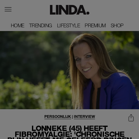
HOME
HOME
TRENDING
TRENDING
LIFESTYLE
LIFESTYLE
PREMIUM
PREMIUM
SHOP
SHOP
PERSOONLIJK
|
INTERVIEW
LONNEKE (45) HEEFT
FIBROMYALGIE: 'CHRONISCHE