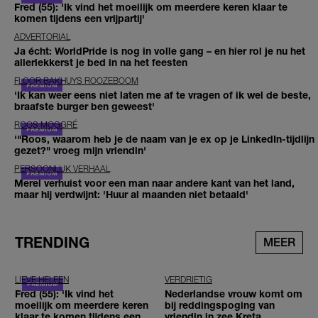
Fred (55): 'Ik vind het moeilijk om meerdere keren klaar te
komen tijdens een vrijpartij'
ADVERTORIAL
Ja écht: WorldPride is nog in volle gang – en hier rol je nu het
allerlekkerst je bed in na het feesten
FLOOR BAKHUYS ROOZEBOOM
'Ik kan weer eens niet laten me af te vragen of ik wel de beste,
braafste burger ben geweest'
ROOS MOGGRÉ
'"Roos, waarom heb je de naam van je ex op je LinkedIn-tijdlijn
gezet?" vroeg mijn vriendin'
PERSOONLIJK VERHAAL
Merel verhuist voor een man naar andere kant van het land,
maar hij verdwijnt: 'Huur al maanden niet betaald'
TRENDING
MEER
LIEVE HELEEN
VERDRIETIG
Fred (55): 'Ik vind het
Nederlandse vrouw komt om
moeilijk om meerdere keren
bij reddingspoging van
klaar te komen tijdens een
vriendin in zee Kreta,