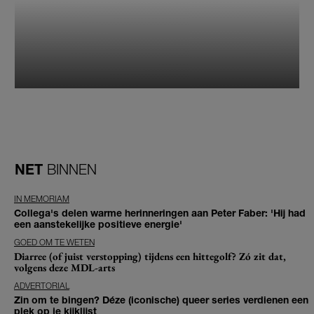
NET
BINNEN
IN MEMORIAM
Collega's delen warme herinneringen aan Peter Faber: 'Hij had
een aanstekelijke positieve energie'
GOED OM TE WETEN
Diarree (of juist verstopping) tijdens een hittegolf? Zó zit dat,
volgens deze MDL-arts
ADVERTORIAL
Zin om te bingen? Déze (iconische) queer series verdienen een
plek op je kijklijst