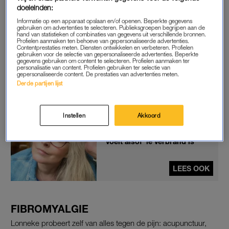
doeleinden:
Of ik werd doorgestuurd naar de fysio. Maar dat hielp allemaal
niet.”
Informatie op een apparaat opslaan en/of openen. Beperkte gegevens
gebruiken om advertenties te selecteren. Publieksgroepen begrijpen aan de
hand van statistieken of combinaties van gegevens uit verschillende bronnen.
Profielen aanmaken ten behoeve van gepersonaliseerde advertenties.
Het is het begin van een jarenlange zoektocht. “Eerst dachten
Contentprestaties meten. Diensten ontwikkelen en verbeteren. Profielen
gebruiken voor de selectie van gepersonaliseerde advertenties. Beperkte
ze aan een spierziekte,
multiple sclerose
(MS) bijvoorbeeld.
gegevens gebruiken om content te selecteren. Profielen aanmaken ter
Maar ze konden niks vinden. Ik werd weggestuurd met ‘dit is
personalisatie van content. Profielen gebruiken ter selectie van
gepersonaliseerde content. De prestaties van advertenties meten.
het niet, gefeliciteerd daarmee en succes verder.’ Ik moest er
Derde partijen lijst
maar mee leren leven.”
Instellen
Akkoord
Daphne (50) heeft multiple
sclerose (MS): 'Mijn linkerhand
voelt alsof 'ie verbrand is'
LEES OOK
FIBROMYALGIE
Lonneke probeert zelf van alles tegen de pijn: acupunctuur,