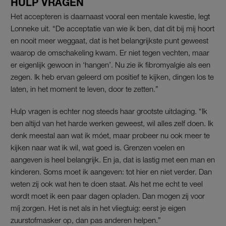
HULP VRAGEN
Het accepteren is daarnaast vooral een mentale kwestie, legt
Lonneke uit. “De acceptatie van wie ik ben, dat dit bij mij hoort
en nooit meer weggaat, dat is het belangrijkste punt geweest
waarop de omschakeling kwam. Er niet tegen vechten, maar
er eigenlijk gewoon in ‘hangen’. Nu zie ik fibromyalgie als een
zegen. Ik heb ervan geleerd om positief te kijken, dingen los te
laten, in het moment te leven, door te zetten.”
Hulp vragen is echter nog steeds haar grootste uitdaging. “Ik
ben altijd van het harde werken geweest, wil alles zelf doen. Ik
denk meestal aan wat ik móet, maar probeer nu ook meer te
kijken naar wat ik wil, wat goed is. Grenzen voelen en
aangeven is heel belangrijk. En ja, dat is lastig met een man en
kinderen. Soms moet ik aangeven: tot hier en niet verder. Dan
weten zij ook wat hen te doen staat. Als het me echt te veel
wordt moet ik een paar dagen opladen. Dan mogen zij voor
míj zorgen. Het is net als in het vliegtuig: eerst je eigen
zuurstofmasker op, dan pas anderen helpen.”