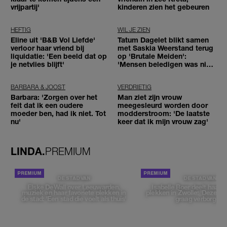
vrijpartij'
kinderen zien het gebeuren
HEFTIG
WIL JE ZIEN
Eline uit 'B&B Vol Liefde'
Tatum Dagelet blikt samen
verloor haar vriend bij
met Saskia Weerstand terug
liquidatie: 'Een beeld dat op
op 'Brutale Meiden':
je netvlies blijft'
'Mensen beledigen was niet
leuk meer'
BARBARA & JOOST
VERDRIETIG
Barbara: 'Zorgen over het
Man ziet zijn vrouw
feit dat ik een oudere
meegesleurd worden door
moeder ben, had ik niet. Tot
modderstroom: 'De laatste
nu'
keer dat ik mijn vrouw zag'
LINDA.
PREMIUM
DE STAD VAN
DE STAD VAN
Elske DeWall over Leeuwarden,
Isabelle Boer deelt haar f
muziek en haar favoriete plekken in
plekken in Zwolle: 'Deze pl
de stad: 'Een stad die voelt als thuis'
graag verborgen'