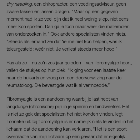
dry needling
, een chiropractor, een voedingsadviseur, geen
zware tassen en jassen dragen. “Maar op een gegeven
moment had ik zo veel pijn dat ik heel weinig sliep, niet eens
meer kon sporten. Dan ga je toch maar weer die mallemolen
van onderzoeken in.” Ook andere specialisten vinden niets.
“Steeds als iemand zei dat ‘ie me niet kon helpen, was ik
teleurgesteld: wéér niet. Je verliest steeds meer hoop.”
Pas als ze – nu zo’n zes jaar geleden – van fibromyalgie hoort,
vallen de stukjes op hun plek. “Ik ging voor een laatste keer
naar de huisarts en vroeg om een doorverwijzing naar de
reumatoloog. Die bevestigde wat ik al vermoedde.”
Fibromyalgie is een aandoening waarbij je last hebt van
langdurige (chronische) pijn in je spieren en bindweefsel. Het
is niet zo gek dat specialisten het niet konden vinden, legt
Lonneke uit: bij fibromyalgie is er namelijk niets te vinden in het
lichaam dat de aandoening kan verklaren. “Het is een soort
overreactie van mijn lichaam op een gevaar dat er eigenlijk