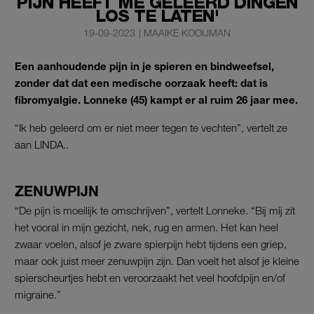
PIJN HEEFT ME GELEERD DINGEN
LOS TE LATEN'
19-09-2023
|
MAAIKE KOOIJMAN
Een aanhoudende pijn in je spieren en bindweefsel,
zonder dat dat een medische oorzaak heeft: dat is
fibromyalgie. Lonneke (45) kampt er al ruim 26 jaar mee.
“Ik heb geleerd om er niet meer tegen te vechten”, vertelt ze
aan LINDA..
ZENUWPIJN
“De pijn is moeilijk te omschrijven”, vertelt Lonneke. “Bij mij zit
het vooral in mijn gezicht, nek, rug en armen. Het kan heel
zwaar voelen, alsof je zware spierpijn hebt tijdens een griep,
maar ook juist meer zenuwpijn zijn. Dan voelt het alsof je kleine
spierscheurtjes hebt en veroorzaakt het veel hoofdpijn en/of
migraine.”