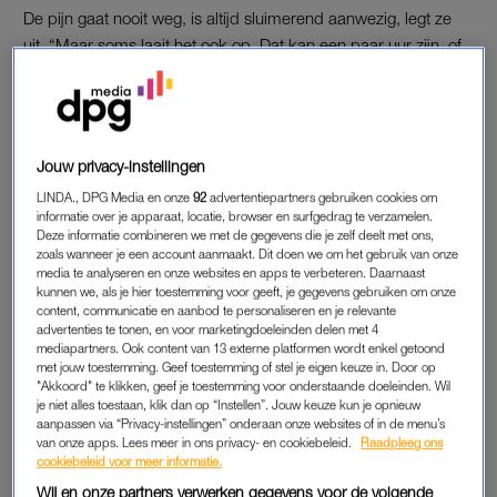
De pijn gaat nooit weg, is altijd sluimerend aanwezig, legt ze
uit. “Maar soms laait het ook op. Dat kan een paar uur zijn, of
een paar maanden.” Dat beïnvloedt haar zowel fysiek als
mentaal. “Het tast bijvoorbeeld mijn geheugen aan, ik ben
soms minder snel met dingen. En fysiek heb ik er natuurlijk
last van. Zware dingen tillen is geen goed plan.”
Jouw privacy-instellingen
“Een patroon zit er niet echt in. De pijn kan verergerd worden
LINDA., DPG Media en onze
92
advertentiepartners gebruiken cookies om
informatie over je apparaat, locatie, browser en surfgedrag te verzamelen.
door stress, maar het kan ook heel erg zijn als ik helemaal
Deze informatie combineren we met de gegevens die je zelf deelt met ons,
ontspannen op vakantie ben. Dat is heel frustrerend, want zo
zoals wanneer je een account aanmaakt. Dit doen we om het gebruik van onze
media te analyseren en onze websites en apps te verbeteren. Daarnaast
heb je geen knoppen waar je aan kunt draaien om de pijn te
kunnen we, als je hier toestemming voor geeft, je gegevens gebruiken om onze
verminderen. Al weet ik inmiddels dat het bijvoorbeeld erger
content, communicatie en aanbod te personaliseren en je relevante
advertenties te tonen, en voor marketingdoeleinden delen met 4
wordt als ik mijn lijf meer belast, en met de overgang tussen
mediapartners. Ook content van 13 externe platformen wordt enkel getoond
koud en warm weer.”
met jouw toestemming. Geef toestemming of stel je eigen keuze in. Door op
"Akkoord" te klikken, geef je toestemming voor onderstaande doeleinden. Wil
je niet alles toestaan, klik dan op “Instellen”. Jouw keuze kun je opnieuw
aanpassen via “Privacy-instellingen” onderaan onze websites of in de menu’s
WEGGESTUURD
van onze apps. Lees meer in ons privacy- en cookiebeleid.
Raadpleeg ons
Ze is 19 als ze de pijn voor het eerst voelt. “Ik ging naar de
cookiebeleid voor meer informatie.
huisarts, maar die zei gewoon dat ik meer rust moest nemen.
Wij en onze partners verwerken gegevens voor de volgende