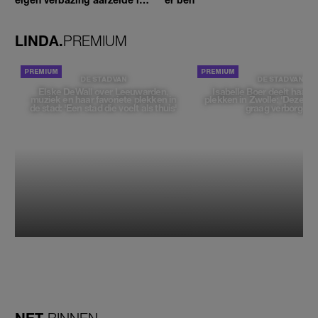
geen moment'
LINDA.
PREMIUM
DE STAD VAN
DE STAD VAN
Elske DeWall over Leeuwarden,
Isabelle Boer deelt haar f
muziek en haar favoriete plekken in
plekken in Zwolle: 'Deze pl
de stad: 'Een stad die voelt als thuis'
graag verborgen'