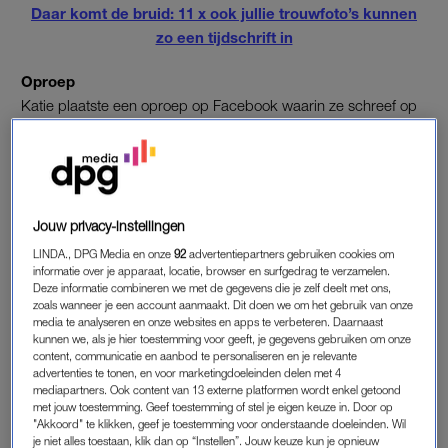
Daar komt de bruid: 11 x ook jullie trouwfoto’s kunnen
zo een tijdschrift in
Oproep
Katie plaatste een oproep op Facebook waarin ze schreef op
zoek te zijn naar een goede trouwfotograaf. Meerdere reacties
kwamen binnen en de aanstaande bruid koos samen met
haar verloofde voor een fotograaf die ook aanbood om
verlovingsfoto’s te maken. “Van mij hoefde dat niet per se,
maar het zat bij de prijs van 600 dollar (zo’n 500 euro)
Jouw privacy-instellingen
inbegrepen, dus gingen we akkoord,” vertelt Katie aan
5
LINDA., DPG Media en onze
92
advertentiepartners gebruiken cookies om
News
.
informatie over je apparaat, locatie, browser en surfgedrag te verzamelen.
Deze informatie combineren we met de gegevens die je zelf deelt met ons,
zoals wanneer je een account aanmaakt. Dit doen we om het gebruik van onze
Hapje ervan af
media te analyseren en onze websites en apps te verbeteren. Daarnaast
Toen het koppel de foto’s terugkreeg, viel er direct iets op: “Ze
kunnen we, als je hier toestemming voor geeft, je gegevens gebruiken om onze
content, communicatie en aanbod te personaliseren en je relevante
heeft ons een stukje dunner gephotoshopt”. Het bewijs
advertenties te tonen, en voor marketingdoeleinden delen met 4
(hieronder te zien) liegt er dan ook niet om. “Ze heeft er
mediapartners. Ook content van 13 externe platformen wordt enkel getoond
met jouw toestemming. Geef toestemming of stel je eigen keuze in. Door op
waarschijnlijk 20 kilo vanaf gehaald,” vertelt een verbaasde
"Akkoord" te klikken, geef je toestemming voor onderstaande doeleinden. Wil
Liepold die stelt dat ze de aangepaste foto’s pijnlijk vindt: “Het
je niet alles toestaan, klik dan op “Instellen”. Jouw keuze kun je opnieuw