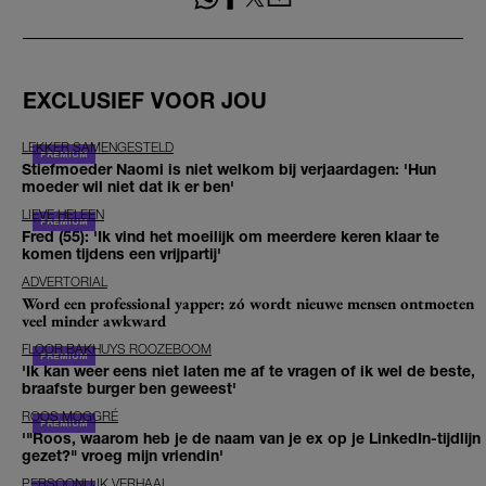
EXCLUSIEF VOOR JOU
LEKKER SAMENGESTELD
Stiefmoeder Naomi is niet welkom bij verjaardagen: 'Hun
moeder wil niet dat ik er ben'
LIEVE HELEEN
Fred (55): 'Ik vind het moeilijk om meerdere keren klaar te
komen tijdens een vrijpartij'
ADVERTORIAL
Word een professional yapper: zó wordt nieuwe mensen ontmoeten
veel minder awkward
FLOOR BAKHUYS ROOZEBOOM
'Ik kan weer eens niet laten me af te vragen of ik wel de beste,
braafste burger ben geweest'
ROOS MOGGRÉ
'"Roos, waarom heb je de naam van je ex op je LinkedIn-tijdlijn
gezet?" vroeg mijn vriendin'
PERSOONLIJK VERHAAL