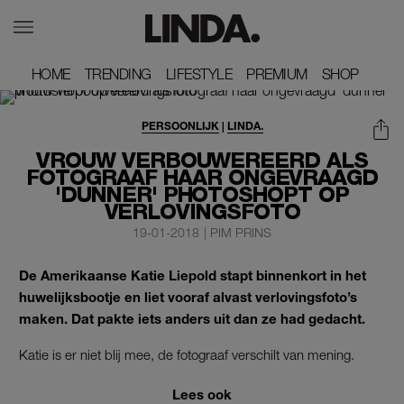
HOME
HOME
TRENDING
TRENDING
LIFESTYLE
LIFESTYLE
PREMIUM
PREMIUM
SHOP
SHOP
PERSOONLIJK
|
LINDA.
VROUW VERBOUWEREERD ALS
FOTOGRAAF HAAR ONGEVRAAGD
'DUNNER' PHOTOSHOPT OP
VERLOVINGSFOTO
19-01-2018
|
PIM PRINS
De Amerikaanse Katie Liepold stapt binnenkort in het
huwelijksbootje en liet vooraf alvast verlovingsfoto’s
maken. Dat pakte iets anders uit dan ze had gedacht.
Katie is er niet blij mee, de fotograaf verschilt van mening.
Lees ook