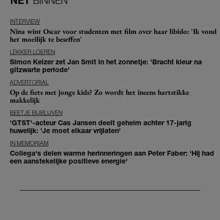
NET
BINNEN
INTERVIEW
Nina wint Oscar voor studenten met film over haar libido: 'Ik vond
het moeilijk te beseffen'
LEKKER LOEREN
Simon Keizer zet Jan Smit in het zonnetje: 'Bracht kleur na
gitzwarte periode'
ADVERTORIAL
Op de fiets met jonge kids? Zo wordt het ineens hartstikke
makkelijk
BEETJE BIJBLIJVEN
'GTST'-acteur Cas Jansen deelt geheim achter 17-jarig
huwelijk: 'Je moet elkaar vrijlaten'
IN MEMORIAM
Collega's delen warme herinneringen aan Peter Faber: 'Hij had
een aanstekelijke positieve energie'