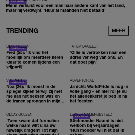
Merel verhuist voor een man naar andere kant van het land,
maar hij verdwijnt: 'Huur al maanden niet betaald'
TRENDING
MEER
LIEVE HELEEN
TATUM DAGELET
Fred (55): 'Ik vind het
'Ollie is vertrokken naar een
moeilijk om meerdere keren
adres ver weg van ons. En
klaar te komen tijdens een
dat doet pijn’
vrijpartij'
VRIJPARTIJ
ADVERTORIAL
Noa (26): 'Ik moest in de
Ja écht: WorldPride is nog in
spiegel kijken terwijl zij met
volle gang – en hier rol je nu
me aan het seksen was en
het allerlekkerst je bed in na
de tranen sprongen in mijn
het feesten
ogen'
OLCAY GULSEN
LEKKER SAMENGESTELD
'Toen kwam dat formulier:
Stiefmoeder Naomi is niet
welke naam wilt u na uw
welkom bij verjaardagen:
huwelijk dragen? Tot mijn
'Hun moeder wil niet dat ik
eigen verbazing aarzelde ik
er ben'