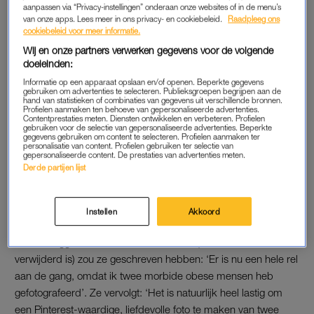
aanpassen via “Privacy-instellingen” onderaan onze websites of in de menu’s
geeft mij het gevoel dat de gewone foto’s niet goed genoeg
van onze apps. Lees meer in ons privacy- en cookiebeleid.
Raadpleeg ons
waren”.
cookiebeleid voor meer informatie.
Wij en onze partners verwerken gegevens voor de volgende
doeleinden:
Couple Accuses Wedding Photog of Fat-
Informatie op een apparaat opslaan en/of openen. Beperkte gegevens
Shaming Them with Photoshop
gebruiken om advertenties te selecteren. Publieksgroepen begrijpen aan de
hand van statistieken of combinaties van gegevens uit verschillende bronnen.
#Photography
pic.twitter.com/xLytLTROo2
Profielen aanmaken ten behoeve van gepersonaliseerde advertenties.
Contentprestaties meten. Diensten ontwikkelen en verbeteren. Profielen
gebruiken voor de selectie van gepersonaliseerde advertenties. Beperkte
— Sachin Bhatia (@bhatiasachin)
January 19,
gegevens gebruiken om content te selecteren. Profielen aanmaken ter
personalisatie van content. Profielen gebruiken ter selectie van
2018
gepersonaliseerde content. De prestaties van advertenties meten.
Derde partijen lijst
Fotograaf
Instellen
Akkoord
Volgens de aankomende bruid heeft de fotograaf er ook iets
over te zeggen. In een Facebookbericht (dat inmiddels
verwijderd is) zou ze geschreven hebben: ‘Er is nu een hele rel
aan de gang, omdat ik twee morbide obese mensen heb
gefotografeerd’. Ze vervolgt: ‘Het is natuurlijk heel lastig om
een Pinterest-waardige, liefdevolle foto te maken van twee