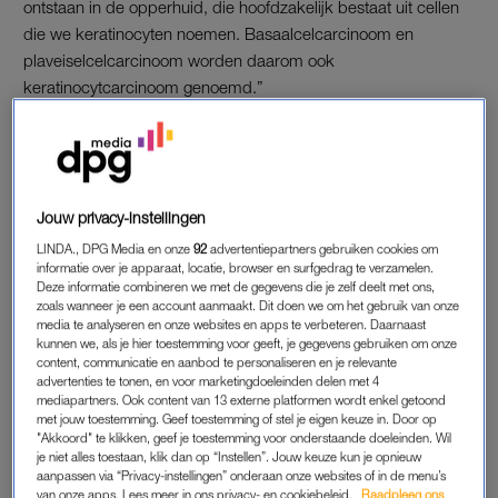
ontstaan in de opperhuid, die hoofdzakelijk bestaat uit cellen
die we keratinocyten noemen. Basaalcelcarcinoom en
plaveiselcelcarcinoom worden daarom ook
keratinocytcarcinoom genoemd.”
Basaalcelcarcinoom is de minst kwaadaardige vorm van
huidkanker en wordt jaarlijks ontdekt bij 48.000 mensen. “Dit
type groeit langzaam, zaait bijna nooit uit en is goed te
behandelen. En: het komt steeds vaker voor bij
Jouw privacy-instellingen
dertigplussers.”
LINDA., DPG Media en onze
92
advertentiepartners gebruiken cookies om
informatie over je apparaat, locatie, browser en surfgedrag te verzamelen.
Deze informatie combineren we met de gegevens die je zelf deelt met ons,
Ook plaveiselcarcinoom is bij vroege ontdekking goed
zoals wanneer je een account aanmaakt. Dit doen we om het gebruik van onze
behandelbaar en komt voornamelijk voor bij ouderen
media te analyseren en onze websites en apps te verbeteren. Daarnaast
(zeventigplussers). De diagnose plaveiselcarcinoom wordt
kunnen we, als je hier toestemming voor geeft, je gegevens gebruiken om onze
content, communicatie en aanbod te personaliseren en je relevante
jaarlijks bij 12.000 patiënten gesteld. “Beide vormen ontstaan
advertenties te tonen, en voor marketingdoeleinden delen met 4
meestal door zonnen.”
mediapartners. Ook content van 13 externe platformen wordt enkel getoond
met jouw toestemming. Geef toestemming of stel je eigen keuze in. Door op
"Akkoord" te klikken, geef je toestemming voor onderstaande doeleinden. Wil
je niet alles toestaan, klik dan op “Instellen”. Jouw keuze kun je opnieuw
MELANOOM
aanpassen via “Privacy-instellingen” onderaan onze websites of in de menu’s
van onze apps. Lees meer in ons privacy- en cookiebeleid.
Raadpleeg ons