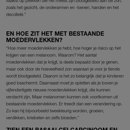
vaakst op plekken die het meest zijn blootgesteld aan de zon,
zoals het gezicht, de onderarmen en -benen, handen en het
decolleté.”
EN HOE ZIT HET MET BESTAANDE
MOEDERVLEKKEN?
“Hoe meer moedervlekken je hebt, hoe hoger je risico op het
krijgen van een melanoom. Waarom? Het aantal
moedervlekken dat je krijgt, is deels bepaald door je genen,
maar ook door de hoeveelheid zon waaraan je voor je tiende
wordt blootgesteld. Daarom is het zo belangrijk dat je kinderen
goed beschermt. Daarnaast moet je opletten als je boven je
vijfendertigste nieuwe moedervlekken krijgt, die kunnen
verdacht zijn. Maar melanomen kunnen ook voortkomen uit
bestaande moedervlekken. Er treedt dan een verandering op.
Zo kan hij bijvoorbeeld tweekleurig worden, groeien,
verdikken, kriebelen en zelfs bloeden.”
ZIEN EEN BASAALCELCARCINOOM EN