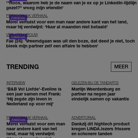
'"Roos, waarom heb je de naam van je ex op je LinkedIn-tijdlijn
gezet?" vroeg mijn vriendin'
PERSOONLIJK VERHAAL
Merel verhuist voor een man naar andere kant van het land,
maar hij verdwijnt: 'Huur al maanden niet betaald'
VERLATEN VROUW
Fae (24): 'Vreemdgaan was uit den boze, dat deed je niet, toch
bleek mijn partner zelf een affaire te hebben'
TRENDING
MEER
INTERVIEW
GELEZEN BIJ DE TANDARTS
'B&B Vol Liefde'-Eveline is
Marlijn Weerdenburg en
een jaar samen met Frank:
partner na negen jaar
'Hij zegde zijn leven in
eindelijk samen op vakantie
Nederland op voor mij'
PERSOONLIJK VERHAAL
ADVERTORIAL
Merel verhuist voor een man
Dankzij dit hightech product
naar andere kant van het
kregen LINDA.lezers frissere
land, maar hij verdwijnt:
en schonere tanden