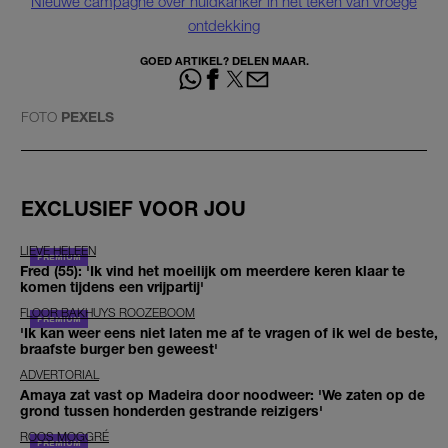
Nieuwe campagne over huidkanker in het teken van vroege
ontdekking
GOED ARTIKEL? DELEN MAAR.
FOTO
PEXELS
EXCLUSIEF VOOR JOU
LIEVE HELEEN
Fred (55): 'Ik vind het moeilijk om meerdere keren klaar te
komen tijdens een vrijpartij'
FLOOR BAKHUYS ROOZEBOOM
'Ik kan weer eens niet laten me af te vragen of ik wel de beste,
braafste burger ben geweest'
ADVERTORIAL
Amaya zat vast op Madeira door noodweer: 'We zaten op de
grond tussen honderden gestrande reizigers'
ROOS MOGGRÉ