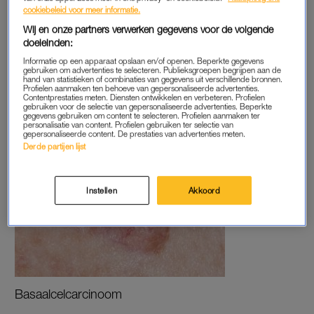
De meest zeldzame vorm van de drie is
het melanoom
.
cookiebeleid voor meer informatie.
Ongeveer 7000 mensen krijgen jaarlijks deze vorm van
Wij en onze partners verwerken gegevens voor de volgende
huidkanker, die ontstaat in de pigmentcellen. Plasmeijer:
doeleinden:
“Deze soort kanker ontstaat doorgaans door overmatige
Informatie op een apparaat opslaan en/of openen. Beperkte gegevens
blootstelling aan de zon, maar er is ook een kleine groep
gebruiken om advertenties te selecteren. Publieksgroepen begrijpen aan de
hand van statistieken of combinaties van gegevens uit verschillende bronnen.
mensen die pech heeft. Bij hen ontstaan melanomen door een
Profielen aanmaken ten behoeve van gepersonaliseerde advertenties.
Contentprestaties meten. Diensten ontwikkelen en verbeteren. Profielen
genetische afwijking.”
gebruiken voor de selectie van gepersonaliseerde advertenties. Beperkte
gegevens gebruiken om content te selecteren. Profielen aanmaken ter
personalisatie van content. Profielen gebruiken ter selectie van
gepersonaliseerde content. De prestaties van advertenties meten.
Derde partijen lijst
Instellen
Akkoord
Basaalcelcarcinoom