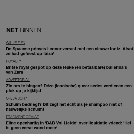
NET
BINNEN
WIL JE ZIEN
De Spaanse prinses Leonor verrast met een nieuwe look: 'Alsof
ze had gefeest op Ibiza'
ROYALTY
Britse royal gespot op deze leuke (en betaalbare) ballerina's
van Zara
ADVERTORIAL
Zin om te bingen? Déze (iconische) queer series verdienen een
plek op je kijklijst
OH, JA JOH?
Schuim bedriegt? Dit zegt het écht als je shampoo niet of
nauwelijks schuimt
FRAGMENT GEMIST
Eline openhartig in 'B&B Vol Liefde' over liquidatie vriend: 'Het
is geen verse wond meer'