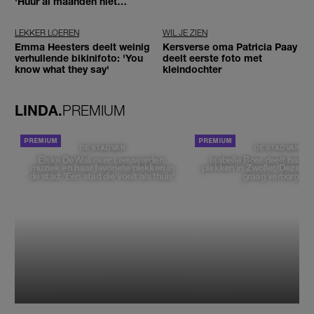
'Huur al maanden niet
betaald'
LEKKER LOEREN
WIL JE ZIEN
Emma Heesters deelt weinig
Kersverse oma Patricia Paay
verhullende bikinifoto: 'You
deelt eerste foto met
know what they say'
kleindochter
LINDA.
PREMIUM
DE STAD VAN
DE STAD VAN
Elske DeWall over Leeuwarden,
Isabelle Boer deelt haar f
muziek en haar favoriete plekken in
plekken in Zwolle: 'Deze pl
de stad: 'Een stad die voelt als thuis'
graag verborgen'