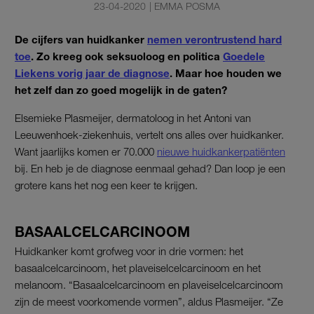
23-04-2020
|
EMMA POSMA
De cijfers van huidkanker
nemen verontrustend hard
toe
. Zo kreeg ook seksuoloog en politica
Goedele
Liekens vorig jaar de diagnose
. Maar hoe houden we
het zelf dan zo goed mogelijk in de gaten?
Elsemieke Plasmeijer, dermatoloog in het Antoni van
Leeuwenhoek-ziekenhuis, vertelt ons alles over huidkanker.
Want jaarlijks komen er 70.000
nieuwe huidkankerpatiënten
bij. En heb je de diagnose eenmaal gehad? Dan loop je een
grotere kans het nog een keer te krijgen.
BASAALCELCARCINOOM
Huidkanker komt grofweg voor in drie vormen: het
basaalcelcarcinoom, het plaveiselcelcarcinoom en het
melanoom. “Basaalcelcarcinoom en plaveiselcelcarcinoom
zijn de meest voorkomende vormen”, aldus Plasmeijer. “Ze