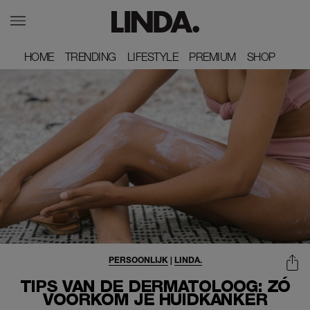
HOME
HOME
TRENDING
TRENDING
LIFESTYLE
LIFESTYLE
PREMIUM
PREMIUM
SHOP
SHOP
PERSOONLIJK
|
LINDA.
TIPS VAN DE DERMATOLOOG: ZÓ
VOORKOM JE HUIDKANKER