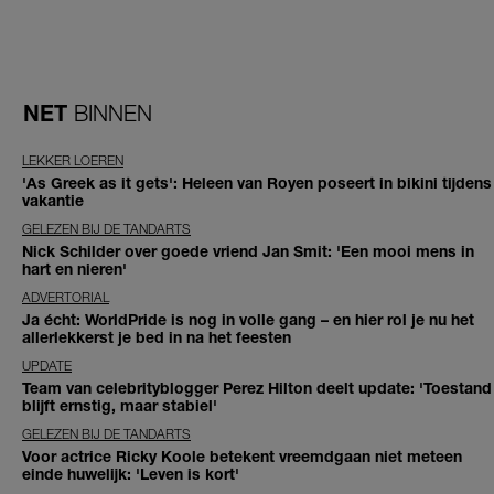
NET
BINNEN
LEKKER LOEREN
'As Greek as it gets': Heleen van Royen poseert in bikini tijdens
vakantie
GELEZEN BIJ DE TANDARTS
Nick Schilder over goede vriend Jan Smit: 'Een mooi mens in
hart en nieren'
ADVERTORIAL
Ja écht: WorldPride is nog in volle gang – en hier rol je nu het
allerlekkerst je bed in na het feesten
UPDATE
Team van celebrityblogger Perez Hilton deelt update: 'Toestand
blijft ernstig, maar stabiel'
GELEZEN BIJ DE TANDARTS
Voor actrice Ricky Koole betekent vreemdgaan niet meteen
einde huwelijk: 'Leven is kort'