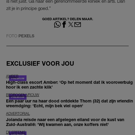
is niet juist. Ga naar een gerenommeerde kliniek en arts. Dan
zit je in principe goed.”
GOED ARTIKEL? DELEN MAAR.
FOTO
PEXELS
EXCLUSIEF VOOR JOU
AMBER
High-class escort Amber: ‘Op het moment dat ik vooroverbuig
hoor ik een zachte klik’
BEDROGEN VROUW
Een paar uur na haar dood ontdekte Thom (32) dat zijn vriendin
vreemdging: 'Echt, mijn bek viel open'
ADVERTORIAL
Jolanda reisde naar een afgelegen eiland voor de kust van
Zuid-Australië: 'Wij kwamen aan, onze koffers niet'
DE ERFENIS