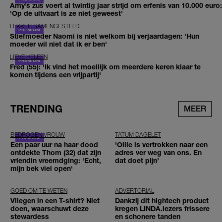
Amy’s zus voert al twintig jaar strijd om erfenis van 10.000 euro:
'Op de uitvaart is ze niet geweest'
LEKKER SAMENGESTELD
Stiefmoeder Naomi is niet welkom bij verjaardagen: 'Hun
moeder wil niet dat ik er ben'
LIEVE HELEEN
Fred (55): 'Ik vind het moeilijk om meerdere keren klaar te
komen tijdens een vrijpartij'
TRENDING
MEER
BEDROGEN VROUW
TATUM DAGELET
Een paar uur na haar dood
'Ollie is vertrokken naar een
ontdekte Thom (32) dat zijn
adres ver weg van ons. En
vriendin vreemdging: 'Echt,
dat doet pijn’
mijn bek viel open'
GOED OM TE WETEN
ADVERTORIAL
Vliegen in een T-shirt? Niet
Dankzij dit hightech product
doen, waarschuwt deze
kregen LINDA.lezers frissere
stewardess
en schonere tanden