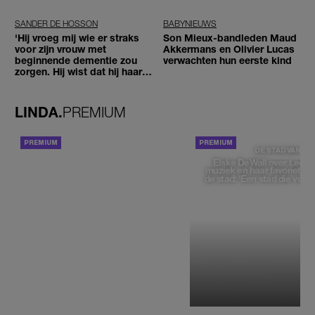
SANDER DE HOSSON
BABYNIEUWS
'Hij vroeg mij wie er straks
Son Mieux-bandleden Maud
voor zijn vrouw met
Akkermans en Olivier Lucas
beginnende dementie zou
verwachten hun eerste kind
zorgen. Hij wist dat hij haar
zou moeten loslaten'
LINDA.
PREMIUM
ACHTERGROND
DE STAD VAN
Elske DeWall over Leeu
muziek en haar favoriete p
de stad: 'Een stad die voelt 