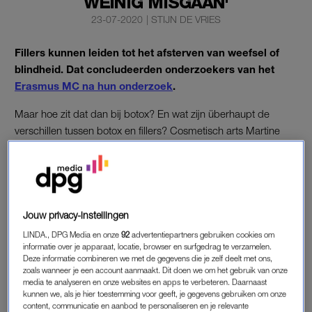
WEINIG MISGAAN'
23-07-2020
|
STIJN DE VRIES
Fillers kunnen leiden tot het afsterven van weefsel of
blindheid. Dat concludeerden onderzoekers van het
Erasmus MC na hun onderzoek
.
Maar hoe zit dat dan bij botox? En wat zijn überhaupt de
verschillen tussen botox en fillers? Cosmetisch arts Martine
Divera Nipshagen (41) geeft antwoord.
AFSTERVEN
Volgens onderzoekers komt
het afsterven van huidweefsel
Jouw privacy-instellingen
wereldwijd bij één op de 6.600 fillerinjecties voor. Als de filler
LINDA., DPG Media en onze
92
advertentiepartners gebruiken cookies om
verkeerd wordt ingespoten, kan het een bloedvat afsluiten met
informatie over je apparaat, locatie, browser en surfgedrag te verzamelen.
Deze informatie combineren we met de gegevens die je zelf deelt met ons,
alle gevolgen van dien. Nederland is geen uitzondering in
zoals wanneer je een account aanmaakt. Dit doen we om het gebruik van onze
behandelingen: hier worden jaarlijks zo’n 150.000 van dat
media te analyseren en onze websites en apps te verbeteren. Daarnaast
kunnen we, als je hier toestemming voor geeft, je gegevens gebruiken om onze
soort injecties geplaatst.
content, communicatie en aanbod te personaliseren en je relevante