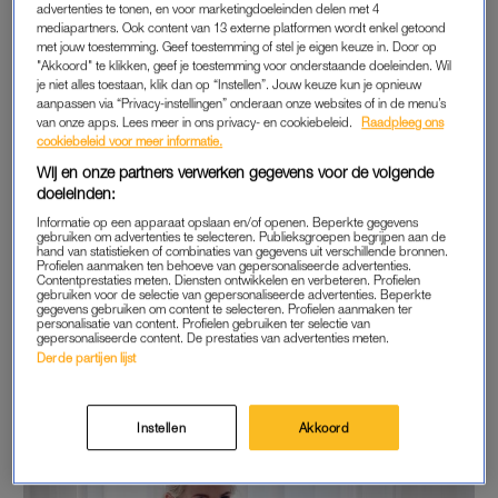
advertenties te tonen, en voor marketingdoeleinden delen met 4
En dan zijn botox-behandelingen nog niet eens meegeteld.
mediapartners. Ook content van 13 externe platformen wordt enkel getoond
met jouw toestemming. Geef toestemming of stel je eigen keuze in. Door op
Toch lijkt het verschil tussen de twee bij veel mensen niet
"Akkoord" te klikken, geef je toestemming voor onderstaande doeleinden. Wil
duidelijk. Nipshagen injecteert zo’n zes dagen per week botox
je niet alles toestaan, klik dan op “Instellen”. Jouw keuze kun je opnieuw
of fillers in gezichten van cliënten. Daarom weet ze preciés het
aanpassen via “Privacy-instellingen” onderaan onze websites of in de menu’s
van onze apps. Lees meer in ons privacy- en cookiebeleid.
Raadpleeg ons
verschil tussen de twee uit te leggen.
cookiebeleid voor meer informatie.
Wij en onze partners verwerken gegevens voor de volgende
doeleinden:
VERSCHIL BOTOX EN FILLERS
Informatie op een apparaat opslaan en/of openen. Beperkte gegevens
“Er is een duidelijk verschil. Botox is een eiwit dat je spieren
gebruiken om advertenties te selecteren. Publieksgroepen begrijpen aan de
hand van statistieken of combinaties van gegevens uit verschillende bronnen.
ontspant”, weet Nipshagen. “Het is voor zowel cosmetische
Profielen aanmaken ten behoeve van gepersonaliseerde advertenties.
Contentprestaties meten. Diensten ontwikkelen en verbeteren. Profielen
als medische doeleinden te gebruiken. Zo kun je botox
gebruiken voor de selectie van gepersonaliseerde advertenties. Beperkte
gegevens gebruiken om content te selecteren. Profielen aanmaken ter
injecteren in iemands voorhoofd of kraaienpoten om rimpels te
personalisatie van content. Profielen gebruiken ter selectie van
gepersonaliseerde content. De prestaties van advertenties meten.
verminderen, maar is het ook te gebruiken tegen overmatig
Derde partijen lijst
zweten.” Volgens de arts begint het middel na vier dagen te
werken en blijft het vier tot zes maanden goed.
Instellen
Akkoord